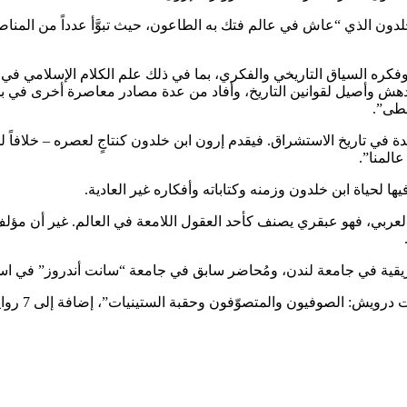
 خلدون الذي “عاش في عالم فتك به الطاعون، حيث تبوَّأ عدداً من المن
 وفكره السياق التاريخي والفكري، بما في ذلك علم الكلام الإسلامي في
 مدهش وأصيل لقوانين التاريخ، وأفاد من عدة مصادر معاصرة أخرى في بح
سطى”.
 في تاريخ الاستشراق. فيقدم إرون ابن خلدون كنتاجٍ لعصره – خلافاً ل
المنا”.
يها لحياة ابن خلدون وزمنه وكتاباته وأفكاره غير العادية.
 مفكر ظهر في العالم العربي، فهو عبقري يصنف كأحد العقول اللامعة في العالم. غ
يقية في جامعة لندن، ومُحاضر سابق في جامعة “سانت أندروز” في اسك
ش: الصوفيون والمتصوّفون وحقبة الستينيات”، إضافة إلى 7 روايات.