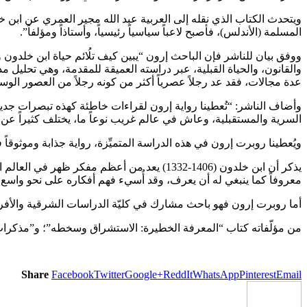
ويتحدث الكتاب الذي نقله إلى العربية عبد الله مجير العمري عن ابن
المسلمة (الأندلس)، فأصبح لاعباً سياسياً رئيسياً، وأستاذاً ومؤلفاً”.
ووفق بيان للناشر فإن الباحث إرون “يبين كيف تلُائم حياة ابن خلدون
والقانون، والحياة القبلية، عبر دراسته العميقة للمقدمة، وهي تحليل
عدة مجالات، فقد عد رجلاً عصرياً أكثر من كونه رجلاً من العصور الو
وأضاف الناشر: “تُعطينا رواية إرون لقراءات خاطئة كهذه تبصرات جديدة
السرية والمستقبلية، وعاش في عالم غريب نوعاً ما، يختلف كثيراً عن ع
ويُعطينا روبرت إرون في هذه الدراسة المتميِّزة، رواية جذابة وموثوقاً ف
يذكر أن ابن خلدون (1406-1332) يعد من أعظم
معروفاً كما ينبغي له أن يعرف، وقد أُسيء فهم أفكاره على نحو واسع.
أما روبرت إرون فهو باحث مشارك في كليّة الدراسات الشرقية والأفر
من مؤلّفاته كتاب “المعرفة الخطيرة: الاستشراق وسخطه”؛ و”مذكرات دروي
Share
Facebook
Twitter
Google+
ReddIt
WhatsApp
Pinterest
Email