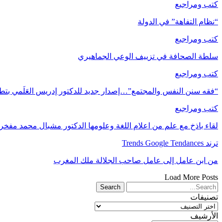
كتب ومراجيع
“نظام التفاهة” في الدولة
كتب ومراجيع
سلطة الصحافة في تزييف الوعي الجماهيري
كتب ومراجيع
“فقه سنن النفس والمجتمع”…إصدار جديد للدكتور إدريس العَلَمي بتط
كتب ومراجيع
لقاء باذخ مع علم من اعلام اللغة وعلومها الدكتور مشبال محمد مفخر
ترند Trends Google Tendances
من ابن عامل إلى عامل صاحب الجلالة ملك المغرب
Load More Posts
تصنيفات
تصنيفات
الأرشيف