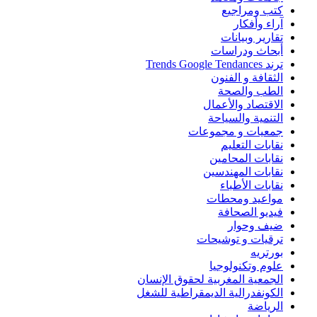
كتب ومراجيع
آراء وأفكار
تقارير وبيانات
أبحاث ودراسات
ترند Trends Google Tendances
الثقافة و الفنون
الطب والصحة
الاقتصاد والأعمال
التنمية والسياحة
جمعيات و مجموعات
نقابات التعليم
نقابات المحامين
نقابات المهندسين
نقابات الأطباء
مواعيد ومحطات
فيديو الصحافة
ضيف وحوار
ترقيات و توشيحات
بورتريه
علوم وتكنولوجيا
الجمعية المغربية لحقوق الإنسان
الكونفدرالية الديمقراطية للشغل
الرياضة