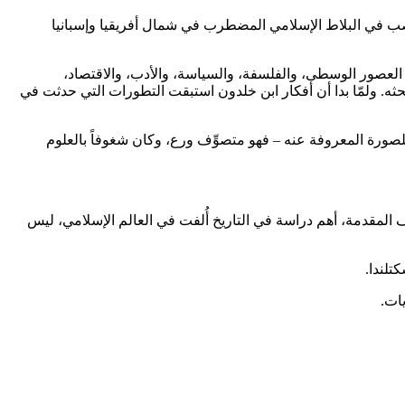
اصب في البلاط الإسلامي المضطرب في شمال أفريقيا وإسبانيا
 العصور الوسطى، والفلسفة، والسياسة، والأدب، والاقتصاد،
ثه. ولمّا بدا أن أفكار ابن خلدون استبقت التطورات التي حدثت في
لصورة المعروفة عنه – فهو متصوِّف ورع، وكان شغوفاً بالعلوم
ير أن مؤلف المقدمة، أهم دراسة في التاريخ أُلفت في العالم الإسلامي، ليس
تلندا.