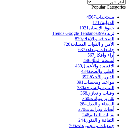
الأرشيف
Popular Categories
مستجدات
4567
الدولية
1717
حقوق الإنسان
1021
ترند Trends Google Tendances
995
الصحافة و الإعلام
879
الأمن و القوات المسلحة
720
جامعات ومعاهد
637
آراء وأفكار
567
أنشطة الملك
446
الاقتصاد والأعمال
439
الطب والصحة
434
الدين والأخلاق
397
مواعيد ومحطات
391
التنمية والسياحة
380
وفيات و تعازي
368
تقارير وبيانات
360
القضاء و العدل
284
أبحاث ودراسات
270
نقابات التعليم
246
الثقافة و الفنون
244
جمعيات و مجموعات
205