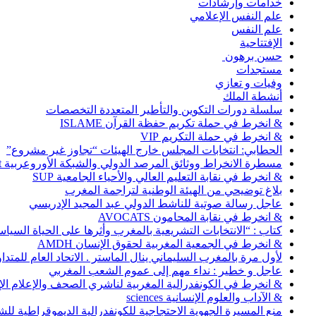
خدامات وإرشادات
علم النفس الإعلامي
علم النفس
الإفتتاحية
حسن برهون
مستجدات
وفيات و تعازي
أنشطة الملك
سلسلة دورات التكوين والتأطير المتعددة التخصصات
& انخرط في حملة تكريم حفظة القرآن ISLAME
& انخرط في حملة التكريم VIP
الحطابي: انتخابات المجلس خارج الهيئات “تجاوز غير مشروع”
مسطرة الانخراط ووثائق المرصد الدولي والشبكة الأوروعربية Abonnement
& انخرط في نقابة التعليم العالي والأحياء الجامعية SUP
بلاغ توضيحي من الهيئة الوطنية لتراجمة المغرب
عاجل رسالة صوتية للناشط الدولي عبد المجيد الإدريسي
& انخرط في نقابة المحامون AVOCATS
كتاب : “الانتخابات التشريعية بالمغرب وأثرها على الحياة السي
& انخرط في الجمعية المغربية لحقوق الإنسان AMDH
لأول مرة بالمغرب السليماني ينال الماستر . الاتحاد العام للمتد
عاجل و خطير : نداء مهم إلى عموم الشعب المغربي
& انخرط في الكونفدرالية المغربية لناشري الصحف والإعلام الإلكترو
& الآداب والعلوم الإنسانية sciences
منع المسيرة الجهوية الاحتجاجية للكونفدرالية الديموقراطية للش