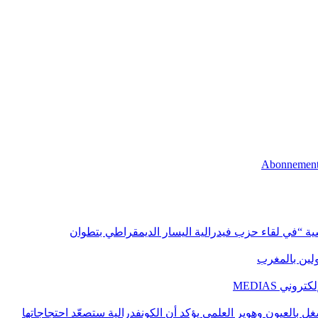
اسية “في لقاء حزب فيدرالية اليسار الديمقراطي بتطوان
اولين بالمغرب
ني MEDIAS
غل بالعيون وهوير العلمي يؤكد أن الكونفدرالية ستصعّد احتجاجاتها