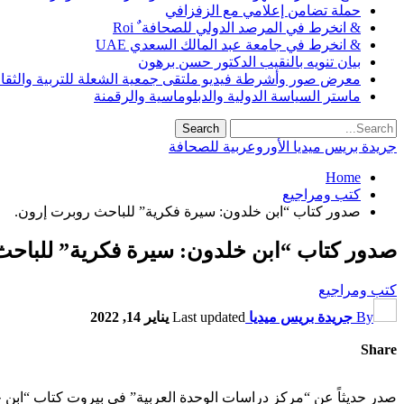
حملة تضامن إعلامي مع الزفزافي
& انخرط في المرصد الدولي للصحافة ٌ Roi
& انخرط في جامعة عبد المالك السعدي UAE
بيان تنويه بالنقيب الدكتور حسن برهون
معرض صور وأشرطة فيديو ملتقى جمعية الشعلة للتربية والثقافة SO
ماستر السياسة الدولية والدبلوماسية والرقمنة
جريدة بريس ميديا الأوروعربية للصحافة
Home
كتب ومراجيع
صدور كتاب “ابن خلدون: سيرة فكرية” للباحث روبرت إرون.
صدور كتاب “ابن خلدون: سيرة فكرية” للباحث
كتب ومراجيع
By
جريدة بريس ميديا
Last updated
يناير 14, 2022
Share
صدر حديثاً عن “مركز دراسات الوحدة العربية” في بيروت كتاب “ابن 