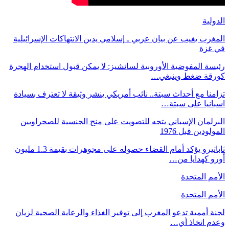
الدولية
المغرب يغيب عن بيان عربي ـ إسلامي يدين الانتهاكات الإسرائيلية
في غزة
رئيسة المفوضية الأوروبية لسانشيز: لا يمكن قبول استخدام الهجرة
كورقة ضغط وينبغي…
تزامنا مع أحداث سبتة.. نائب أمريكي ينشر وثيقة لا تعترف بسيادة
اسبانيا على سبتة…
البرلمان الإسباني يتجه للتصويت على منح الجنسية للصحراويين
المولودين قبل 1976
ثاباتيرو يؤكد أمام القضاء حصوله على مجوهرات بقيمة 1.3 مليون
أورو كهدايا من…
الأمم المتحدة
الأمم المتحدة
لجنة أممية تدعو المغرب إلى توفير الغذاء والرعاية الصحية لزيان
وعدم اتخاذ أي…