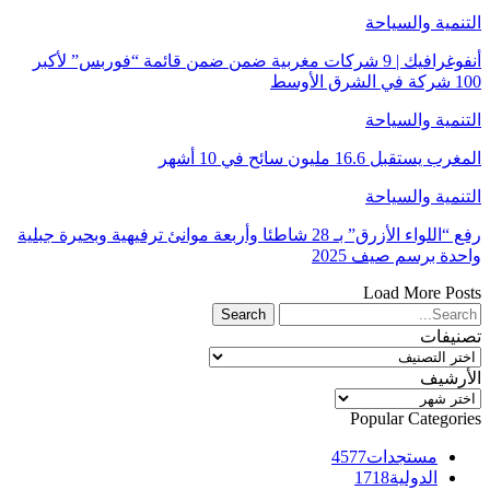
التنمية والسياحة
أنفوغرافيك | 9 شركات مغربية ضمن ضمن قائمة “فوربس” لأكبر
100 شركة في الشرق الأوسط
التنمية والسياحة
المغرب يستقبل 16.6 مليون سائح في 10 أشهر
التنمية والسياحة
رفع “اللواء الأزرق” بـ 28 شاطئا وأربعة موانئ ترفيهية وبحيرة جبلية
واحدة برسم صيف 2025
Load More Posts
تصنيفات
تصنيفات
الأرشيف
الأرشيف
Popular Categories
مستجدات
4577
الدولية
1718