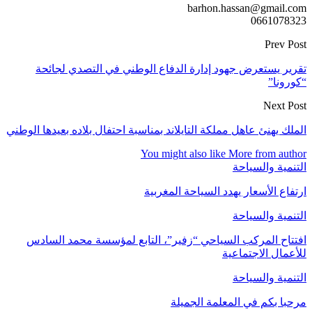
barhon.hassan@gmail.com
0661078323
Prev Post
تقرير يستعرض جهود إدارة الدفاع الوطني في التصدي لجائحة
“كورونا”
Next Post
الملك يهنئ عاهل مملكة التايلاند بمناسبة احتفال بلاده بعيدها الوطني
You might also like
More from author
التنمية والسياحة
ارتفاع الأسعار يهدد السياحة المغربية
التنمية والسياحة
افتتاح المركب السياحي “زفير”، التابع لمؤسسة محمد السادس
للأعمال الاجتماعية
التنمية والسياحة
مرحبا بكم في المعلمة الجميلة