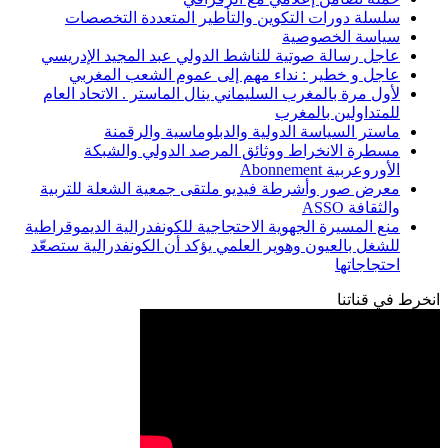
سلسلة دورات التكوين والتأطير المتعددة التخصصات
سياسة الخصوصية
عاجل رسالة صوتية للناشط الدولي عبد المجيد الإدريسي
عاجل و خطير : نداء مهم إلى عموم الشعب المغربي
لأول مرة بالمغرب السليماني ينال الماستر . الاتحاد العام
للمتداولين بالمغرب
ماستر السياسة الدولية والدبلوماسية والرقمنة
مسطرة الانخراط ووثائق المرصد الدولي والشبكة
الأوروعربية Abonnement
معرض صور وأشرطة فيديو ملتقى جمعية الشعلة للتربية
والثقافة ASSO
منع المسيرة الجهوية الاحتجاجية للكونفدرالية الديموقراطية
للشغل بالعيون وهوير العلمي يؤكد أن الكونفدرالية ستصعّد
احتجاجاتها
انخرط في قناتنا