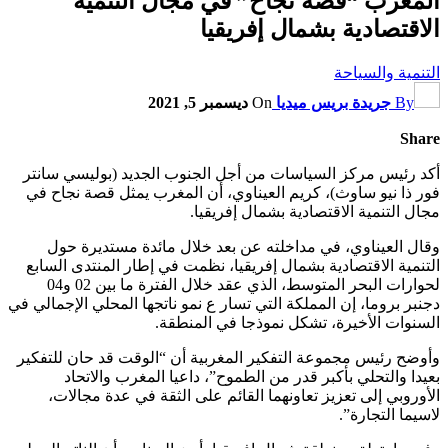
المغرب “قصة نجاح” في مجال التنمية
الاقتصادية بشمال إفريقيا
التنمية والسياحة
By
جريدة بريس ميديا
On
ديسمبر 5, 2021
Share
أكد رئيس مركز السياسات من أجل الجنوب الجديد (بوليسي سانتر
فور ذا نيو ساوث)، كريم العيناوي، أن المغرب يمثل قصة نجاح في
مجال التنمية الاقتصادية بشمال إفريقيا.
وقال العيناوي، في مداخلته عن بعد خلال مائدة مستديرة حول
التنمية الاقتصادية بشمال إفريقيا، نظمت في إطار المنتدى السابع
لحوارات البحر المتوسط، الذي عقد خلال الفترة ما بين 02 و04
دجنبر بروما، إن المملكة التي تسار ع نمو ناتجها المحلي الإجمالي في
السنوات الأخيرة، تشكل نموذجا في المنطقة.
وأوضح رئيس مجموعة التفكير المغربية أن “الوقت قد حان للتفكير
بعيدا والتحلي بأكبر قدر من الطموح”، داعيا المغرب والاتحاد
الأوروبي إلى تعزيز تعاونهما القائم على الثقة في عدة مجالات،
لاسيما التجارة”.