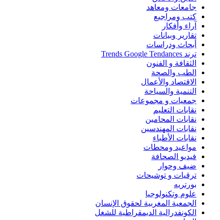
جامعات ومعاهد
كتب ومراجيع
آراء وأفكار
تقارير وبيانات
أبحاث ودراسات
ترند Trends Google Tendances
الثقافة و الفنون
الطب والصحة
الاقتصاد والأعمال
التنمية والسياحة
جمعيات و مجموعات
نقابات التعليم
نقابات المحامين
نقابات المهندسين
نقابات الأطباء
مواعيد ومحطات
فيديو الصحافة
ضيف وحوار
ترقيات و توشيحات
بورتريه
علوم وتكنولوجيا
الجمعية المغربية لحقوق الإنسان
الكونفدرالية الديمقراطية للشغل