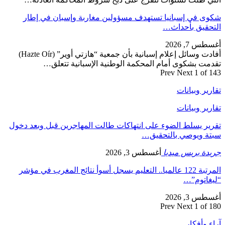
شكوى في إسبانيا تستهدف مسؤولين مغاربة وإسبان في إطار
التحقيق بأحداث…
أغسطس 7, 2026
أفادت وسائل إعلام إسبانية بأن جمعية “هازتي أوير” (Hazte Oír)
تقدمت بشكوى أمام المحكمة الوطنية الإسبانية تتعلق…
Prev
Next
1 of 143
تقارير وبيانات
تقارير وبيانات
تقرير يسلط الضوء على انتهاكات طالت المهاجرين قبل وبعد دخول
سبتة ويوصي بالتحقيق…
جريدة بريس ميديا
أغسطس 3, 2026
المرتبة 122 عالميا.. التعليم يسجل أسوأ نتائج المغرب في مؤشر
“ليغاتوم”…
أغسطس 3, 2026
Prev
Next
1 of 180
آراء وأفكار