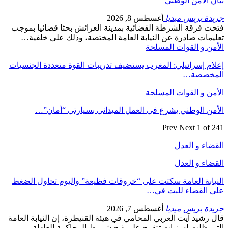
بيان الأمن الوطني
جريدة بريس ميديا
أغسطس 8, 2026
فتحت فرقة الشرطة القضائية بمدينة العرائش بحثا قضائيا بموجب
تعليمات صادرة عن النيابة العامة المختصة، وذلك على خلفية…
الأمن و القوات المسلحة
إعلام إسرائيلي: المغرب يستضيف تدريبات القوة متعددة الجنسيات
المخصصة…
الأمن و القوات المسلحة
الأمن الوطني يشرع في العمل الميداني بسيارتي “أمان”…
Prev
Next
1 of 241
القضاء و العدل
القضاء و العدل
النيابة العامة سكتت على “خروقات فظيعة” واليوم تحاول الضغط
على القضاء للبت في…
جريدة بريس ميديا
أغسطس 7, 2026
قال رشيد آيت العربي المحامي في هيئة القنيطرة، إن النيابة العامة
التي ظلت لسنوات تتفرج على ذبح شروط المحاكمة العادلة…