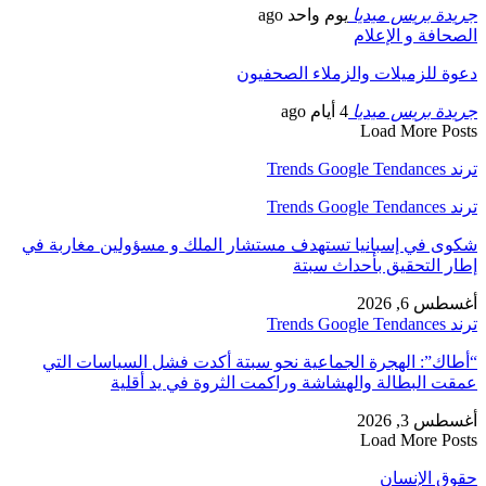
جريدة بريس ميديا
يوم واحد ago
الصحافة و الإعلام
دعوة للزميلات والزملاء الصحفيون
جريدة بريس ميديا
4 أيام ago
Load More Posts
ترند Trends Google Tendances
ترند Trends Google Tendances
شكوى في إسبانيا تستهدف مستشار الملك و مسؤولين مغاربة في
إطار التحقيق بأحداث سبتة
أغسطس 6, 2026
ترند Trends Google Tendances
“أطاك”: الهجرة الجماعية نحو سبتة أكدت فشل السياسات التي
عمقت البطالة والهشاشة وراكمت الثروة في يد أقلية
أغسطس 3, 2026
Load More Posts
حقوق الإنسان