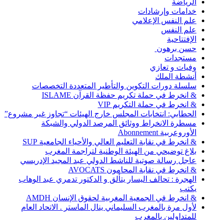
الرياضة
خدامات وإرشادات
علم النفس الإعلامي
علم النفس
الإفتتاحية
حسن برهون
مستجدات
وفيات و تعازي
أنشطة الملك
سلسلة دورات التكوين والتأطير المتعددة التخصصات
& انخرط في حملة تكريم حفظة القرآن ISLAME
& انخرط في حملة التكريم VIP
الحطابي: انتخابات المجلس خارج الهيئات “تجاوز غير مشروع”
مسطرة الانخراط ووثائق المرصد الدولي والشبكة
الأوروعربية Abonnement
& انخرط في نقابة التعليم العالي والأحياء الجامعية SUP
بلاغ توضيحي من الهيئة الوطنية لتراجمة المغرب
عاجل رسالة صوتية للناشط الدولي عبد المجيد الإدريسي
& انخرط في نقابة المحامون AVOCATS
الهجرة : تحالف اليسار يتألق و الدكتور تدمري عبد الوهاب
يكتب
& انخرط في الجمعية المغربية لحقوق الإنسان AMDH
لأول مرة بالمغرب السليماني ينال الماستر . الاتحاد العام
للمتداولين بالمغرب