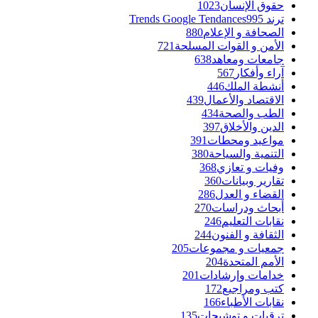
حقوق الإنسان
1023
ترند Trends Google Tendances
995
الصحافة و الإعلام
880
الأمن و القوات المسلحة
721
جامعات ومعاهد
638
آراء وأفكار
567
أنشطة الملك
446
الاقتصاد والأعمال
439
الطب والصحة
434
الدين والأخلاق
397
مواعيد ومحطات
391
التنمية والسياحة
380
وفيات و تعازي
368
تقارير وبيانات
360
القضاء و العدل
286
أبحاث ودراسات
270
نقابات التعليم
246
الثقافة و الفنون
244
جمعيات و مجموعات
205
الأمم المتحدة
204
خدامات وإرشادات
201
كتب ومراجيع
172
نقابات الأطباء
166
ترقيات و توشيحات
135