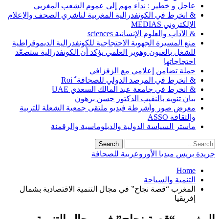
عاجل و خطير : نداء مهم إلى عموم الشعب المغربي
& انخرط في الكونفدرالية المغربية لناشري الصحف والإعلام
الإلكتروني MEDIAS
& الآداب والعلوم الإنسانية sciences
منع المسيرة الجهوية الاحتجاجية للكونفدرالية الديموقراطية
للشغل بالعيون وهوير العلمي يؤكد أن الكونفدرالية ستصعّد
احتجاجاتها
حملة تضامن إعلامي مع الزفزافي
& انخرط في المرصد الدولي للصحافة ٌ Roi
& انخرط في جامعة عبد المالك السعدي UAE
بيان تنويه بالنقيب الدكتور حسن برهون
معرض صور وأشرطة فيديو ملتقى جمعية الشعلة للتربية
والثقافة ASSO
ماستر السياسة الدولية والدبلوماسية والرقمنة
جريدة بريس ميديا الأوروعربية للصحافة
Home
التنمية والسياحة
المغرب “قصة نجاح” في مجال التنمية الاقتصادية بشمال
إفريقيا