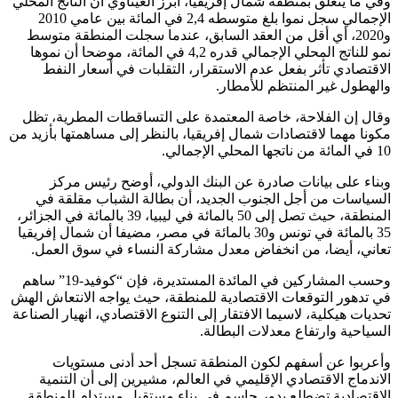
وفي ما يتعلق بمنطقة شمال إفريقيا، أبرز العيناوي أن الناتج المحلي
الإجمالي سجل نموا بلغ متوسطه 2,4 في المائة بين عامي 2010
و2020، أي أقل من العقد السابق، عندما سجلت المنطقة متوسط
نمو للناتج المحلي الإجمالي قدره 4,2 في المائة، موضحا أن نموها
الاقتصادي تأثر بفعل عدم الاستقرار، التقلبات في أسعار النفط
والهطول غير المنتظم للأمطار.
وقال إن الفلاحة، خاصة المعتمدة على التساقطات المطرية، تظل
مكونا مهما لاقتصادات شمال إفريقيا، بالنظر إلى مساهمتها بأزيد من
10 في المائة من ناتجها المحلي الإجمالي.
وبناء على بيانات صادرة عن البنك الدولي، أوضح رئيس مركز
السياسات من أجل الجنوب الجديد، أن بطالة الشباب مقلقة في
المنطقة، حيث تصل إلى 50 بالمائة في ليبيا، 39 بالمائة في الجزائر،
35 بالمائة في تونس و30 بالمائة في مصر، مضيفا أن شمال إفريقيا
تعاني، أيضا، من انخفاض معدل مشاركة النساء في سوق العمل.
وحسب المشاركين في المائدة المستديرة، فإن “كوفيد-19” ساهم
في تدهور التوقعات الاقتصادية للمنطقة، حيث يواجه الانتعاش الهش
تحديات هيكلية، لاسيما الافتقار إلى التنوع الاقتصادي، انهيار الصناعة
السياحية وارتفاع معدلات البطالة.
وأعربوا عن أسفهم لكون المنطقة تسجل أحد أدنى مستويات
الاندماج الاقتصادي الإقليمي في العالم، مشيرين إلى أن التنمية
الاقتصادية تضطلع بدور حاسم في بناء مستقبل مستدام للمنطقة