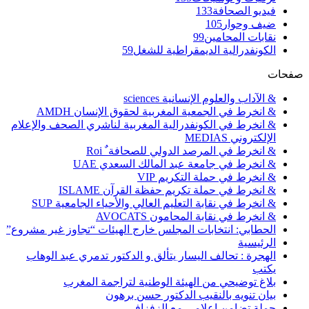
فيديو الصحافة
133
ضيف وحوار
105
نقابات المحامين
99
الكونفدرالية الديمقراطية للشغل
59
صفحات
& الآداب والعلوم الإنسانية sciences
& انخرط في الجمعية المغربية لحقوق الإنسان AMDH
& انخرط في الكونفدرالية المغربية لناشري الصحف والإعلام
الإلكتروني MEDIAS
& انخرط في المرصد الدولي للصحافة ٌ Roi
& انخرط في جامعة عبد المالك السعدي UAE
& انخرط في حملة التكريم VIP
& انخرط في حملة تكريم حفظة القرآن ISLAME
& انخرط في نقابة التعليم العالي والأحياء الجامعية SUP
& انخرط في نقابة المحامون AVOCATS
الحطابي: انتخابات المجلس خارج الهيئات “تجاوز غير مشروع”
الرئيسية
الهجرة : تحالف اليسار يتألق و الدكتور تدمري عبد الوهاب
يكتب
بلاغ توضيحي من الهيئة الوطنية لتراجمة المغرب
بيان تنويه بالنقيب الدكتور حسن برهون
حملة تضامن إعلامي مع الزفزافي