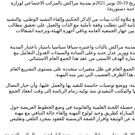
بعدما دعى الرئيس الوطني لهيئة عدول المغرب الأستاذ محمد الساسيوي وغالبية المكتب التنفيذي للهيئة إلى انعقاد الجمع العام الاستثنائي بتاريخ 19-20 نونبر 2021م بمدينة مراكش بالمركب الاجتماعي لوزارة
ءمة دستورية).
تلاوة آيات بينات من الذكر الحكيم،وإلقاء النشيد الوطني، والنشيد
لعامة التي تتطلب وقفة تأملية مع الذات والعمل على تحقيق مطالب
 بين جهاز الجمعية العامة وباقي أجهزة الهيئة،وترجمة انشغالات
نة مراكش بالذات واعتبره سياقا سياسيا بامتياز باعتبار المدينة
ة ووزير عدل جديد وعلى السادة والسيدات العدول التعامل مع
باره الهدف الأسمى من عقد هذا الجمع العام الاستثنائي.
الجمع العام في ظل متغيرات متجددة على مستوى التشريع العام
 هذا الظرف العصيب التي تمر منه المهنة.
ة، ووضع توصيات حاسمة للتقيد بها والعمل عليها، وأن خيار النضال
المكتب التنفيدي منذ توليه زمام الرئاسة إلى وقت انعقاد الجمع
ض حصيلة اللجنة العلمية والقانونية في وضع الخطوط العريضة حول
مباراة كطريق وحيد لولوج المهنة وإلغاء حالة التنافي مع مهنة
ة عن الوثيقة واقرار الصفة الرسمية للعقود بمجرد التلقي وتقليص
كل التي تعاني منها المهنة وضرورة تشكيل لجنة من المكتب التنفيذي