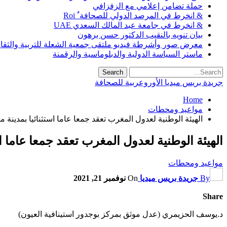
حملة تضامن إعلامي مع الزفزافي
& انخرط في المرصد الدولي للصحافة ٌ Roi
& انخرط في جامعة عبد المالك السعدي UAE
بيان تنويه بالنقيب الدكتور حسن برهون
معرض صور وأشرطة فيديو ملتقى جمعية الشعلة للتربية والثقافة SO
ماستر السياسة الدولية والدبلوماسية والرقمنة
جريدة بريس ميديا الأوروعربية للصحافة
Home
مواعيد ومحطات
الهيئة الوطنية لعدول المغرب تعقد جمعا عاما استثنائيا بمدينة 
الهيئة الوطنية لعدول المغرب تعقد جمعا عاما ا
مواعيد ومحطات
By
جريدة بريس ميديا
On
نوفمبر 21, 2021
Share
د.يوسف الحزيمري (عدل موثق بمركز بوجدور استينافية العيون)