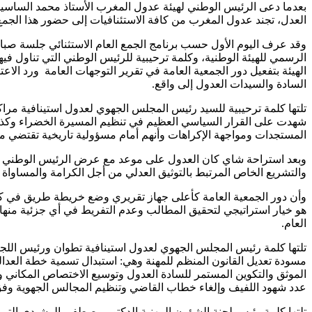
العدل، تجند عدول المغرب من كافة الاستئنافيات إلى حضور هذا الجمع
وقد عرف اليوم الأول حسب برنامج الجمع العام الاستثنائي جلسة صباحية
الرسمي للهيئة الوطنية، وكلمة ترحيبية للرئيس الوطني التي تناول في
الهيئة بتفعيل دور الجمعية العامة في تقرير التوجهات العامة ورد الاع
السادة والسيدات العدول إلى واقع.
تلتها كلمة ترحيبية للسيد رئيس المجلس الجهوي لعدول استينافية مراكش
شهدت على القرار السياسي العظيم في تنظيم المسيرة الخضراء وكذا 
المستجدات ومواجهة الإكراهات وأنهم أمام مسؤولية تاريخية تقتضي مواك
وبعد استراحة شاي كان العدول على موعد مع عرض الرئيس الوطني الأ
والتشريع الخاص المرتبط بالتوثيق العدلي من أجل الكرامة والمساواة ا
وأن دور الجمعية العامة كأعلى جهاز تقريري وضع خريطة طريق في كيفي
هو خيار استراتيجي لتحقيق المطالب وعدم التفريط في أي جزئية منها، 
العام.
تلتها كلمة رئيس المجلس الجهوي لعدول استينافية تطوان ورئيس اللجن
مسودة تعديل القانون المنظم للمهنة وهي: استبدال تسمية خطة العدالة 
الموثق والتكوين المستمر للسادة العدول وتوسيع الاختصاص المكاني وطن
عدد شهود اللفيف وإلغاء خطاب القاضي وتنظيم المجالس الجهوية وفق 
تلتها كلمة رئيس لجنة الشؤون المهنية الدكتور مصطفى الرشيدي التي أ