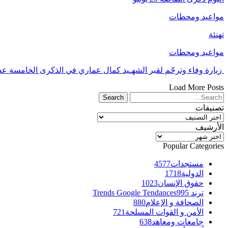
مواعيد ومحطات
تهنئة
مواعيد ومحطات
زيارة وفاء وترحّم لقبر الشهـيد كمال عماري في الذكرى الخامسة عشر
Load More Posts
تصنيفات
تصنيفات
الأرشيف
الأرشيف
Popular Categories
مستجدات
4577
الدولية
1718
حقوق الإنسان
1023
ترند Trends Google Tendances
995
الصحافة و الإعلام
880
الأمن و القوات المسلحة
721
جامعات ومعاهد
638