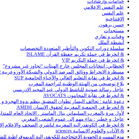
خدامات وإرشادات
علم النفس الإعلامي
علم النفس
الإفتتاحية
حسن برهون
مستجدات
وفيات و تعازي
أنشطة الملك
سلسلة دورات التكوين والتأطير المتعددة التخصصات
& انخرط في حملة تكريم حفظة القرآن ISLAME
& انخرط في حملة التكريم VIP
الحطابي: انتخابات المجلس خارج الهيئات “تجاوز غير مشروع”
مسطرة الانخراط ووثائق المرصد الدولي والشبكة الأوروعربية Abonnement
& انخرط في نقابة التعليم العالي والأحياء الجامعية SUP
بلاغ توضيحي من الهيئة الوطنية لتراجمة المغرب
عاجل رسالة صوتية للناشط الدولي عبد المجيد الإدريسي
& انخرط في نقابة المحامون AVOCATS
دعوة عامة : تحالف اليسار تطوان المضيق ينظم ندوة الهجرة و
& انخرط في الجمعية المغربية لحقوق الإنسان AMDH
لأول مرة بالمغرب السليماني ينال الماستر . الاتحاد العام للمتد
عاجل و خطير : نداء مهم إلى عموم الشعب المغربي
& انخرط في الكونفدرالية المغربية لناشري الصحف والإعلام الإلكترو
& الآداب والعلوم الإنسانية sciences
منع المسيرة الجهوية الاحتجاجية للكونفدرالية الديموقراطية للش