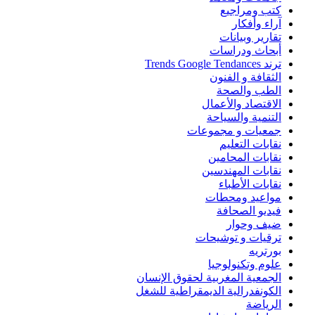
كتب ومراجيع
آراء وأفكار
تقارير وبيانات
أبحاث ودراسات
ترند Trends Google Tendances
الثقافة و الفنون
الطب والصحة
الاقتصاد والأعمال
التنمية والسياحة
جمعيات و مجموعات
نقابات التعليم
نقابات المحامين
نقابات المهندسين
نقابات الأطباء
مواعيد ومحطات
فيديو الصحافة
ضيف وحوار
ترقيات و توشيحات
بورتريه
علوم وتكنولوجيا
الجمعية المغربية لحقوق الإنسان
الكونفدرالية الديمقراطية للشغل
الرياضة