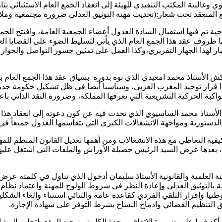
 المنعقد تحت شعار:(تحديث مهنة التوثيق العدلي ضرورة مجتمعية وملا
 تم فيها استقبال السادة العدول أعضاء الجمعية العامة، وافتتح الجمع ب
ها ظروف عقد هذا الجمع العام الذي يأتي لتسليط الضوء على القضايا ا
تبار لهذا الجهاز التقريري،وكذا العمل على تمثين جسور التواصل والحوار
 الأستاذ محمد امعيدي الذي نوه بدوره بسياق عقد هذا الجمع العام بمدي
قرار توحيد المغرب العربي، وسياسيا أيضا في ظل تشكيل حكومة جديد
بة الحركية التشريعية التي تعرفها المملكة، وضرورة النقد الذاتي باعت
ستاذ محمد الساسيوي الذي تحدت فيه عن كون دعوته إلى انعقاد هذا 
لدستورية ومواجهة الانشغالات الكبرى التي يتقاسمها العدول جميعاً في
ة التعاطي مع هذه الانشغالات ومن أهمها تعديل القانون المنظم للمهن
بعدها عرض السيد الرئيس حصيلة الأوراش والملفات التي اشتغل عليها و
ة العلمية والقانونية الأستاذ سليمان أدخول الذي تناول في كلمته عر
بالتوثيق العدلي وإعادة النظر في شروط الولوج للمهنة واعتماد نظام ال
يا وإقرار التلقي الفردي كقاعدة عامة والثنائي استثناء وإلغاء الشكلي
التنظيم القضائي وادماج النساخ بشرط التوفر على شهادة الإجازة.
كد فيها على ضرورة الاتفاق ووحدة الكلمة وتوحيد الرؤى لتجاوز المشا