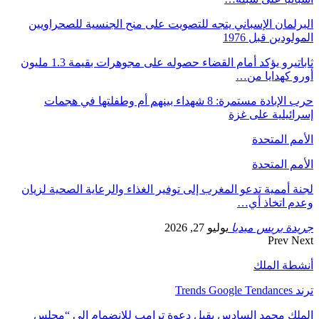
البرلمان الإسباني يتجه للتصويت على منح الجنسية للصحراويين
المولودين قبل 1976
ثاباتيرو يؤكد أمام القضاء حصوله على مجوهرات بقيمة 1.3 مليون
أورو كهدايا من…
حرب الإبادة مستمرة: 8 شهداء بينهم أم وطفلتها في هجمات
إسرائيلية على غزة
الأمم المتحدة
الأمم المتحدة
لجنة أممية تدعو المغرب إلى توفير الغذاء والرعاية الصحية لزيان
وعدم اتخاذ أي…
جريدة بريس ميديا
يوليو 27, 2026
Prev
Next
أنشطة الملك
ترند Trends Google Tendances
الملك محمد السادس يقبل دعوة ترامب للانضمام إلى “مجلس