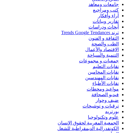
جامعات ومعاهد
كتب ومراجيع
آراء وأفكار
تقارير وبيانات
أبحاث ودراسات
ترند Trends Google Tendances
الثقافة و الفنون
الطب والصحة
الاقتصاد والأعمال
التنمية والسياحة
جمعيات و مجموعات
نقابات التعليم
نقابات المحامين
نقابات المهندسين
نقابات الأطباء
مواعيد ومحطات
فيديو الصحافة
ضيف وحوار
ترقيات و توشيحات
بورتريه
علوم وتكنولوجيا
الجمعية المغربية لحقوق الإنسان
الكونفدرالية الديمقراطية للشغل