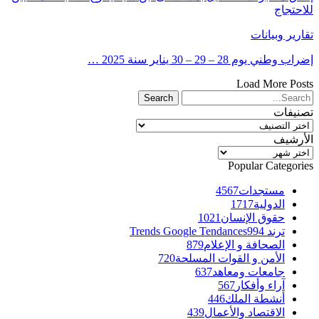
للاحتجاج
تقارير وبيانات
إضراب وطني يوم 28 – 29 – 30 يناير سنة 2025 …
Load More Posts
تصنيفات
تصنيفات
الأرشيف
الأرشيف
Popular Categories
مستجدات
4567
الدولية
1717
حقوق الإنسان
1021
ترند Trends Google Tendances
994
الصحافة و الإعلام
879
الأمن و القوات المسلحة
720
جامعات ومعاهد
637
آراء وأفكار
567
أنشطة الملك
446
الاقتصاد والأعمال
439