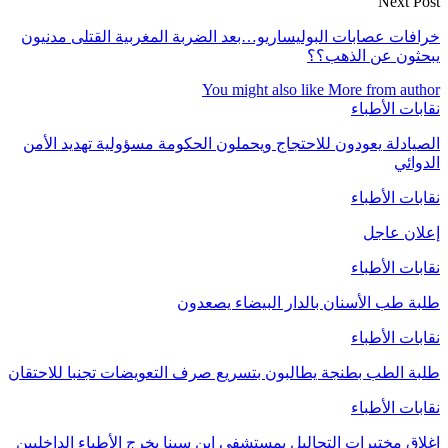
Next Post
خرافات عصابات البوليساريو…بعد الضربة المغربية القتلى مدنيون
يبحثون عن الذهب؟؟
You might also like
More from author
نقابات الأطباء
الصيادلة يعودون للاحتجاج ويحملون الحكومة مسؤولية تهديد الأمن
الدوائي
نقابات الأطباء
إعلان عاجل
نقابات الأطباء
طلبة طب الأسنان بالدار البيضاء يصعدون
نقابات الأطباء
طلبة الطب بطنجة يطالبون بتسريع صرف التعويضات تجنبا للاحتقان
نقابات الأطباء
إغلاق مختبرات التحاليل بمستشفى ابن سينا يخرج الأطباء الداخليين