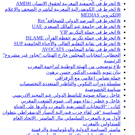
& انخرط في الجمعية المغربية لحقوق الإنسان AMDH
& انخرط في الكونفدرالية المغربية لناشري الصحف والإعلام
الإلكتروني MEDIAS
& انخرط في المرصد الدولي للصحافة ٌ Roi
& انخرط في جامعة عبد المالك السعدي UAE
& انخرط في حملة التكريم VIP
& انخرط في حملة تكريم حفظة القرآن ISLAME
& انخرط في نقابة التعليم العالي والأحياء الجامعية SUP
& انخرط في نقابة المحامون AVOCATS
الحطابي: انتخابات المجلس خارج الهيئات “تجاوز غير مشروع”
الرئيسية
بلاغ توضيحي من الهيئة الوطنية لتراجمة المغرب
بيان تنويه بالنقيب الدكتور حسن برهون
حملة تضامن إعلامي مع الزفزافي
سلسلة دورات التكوين والتأطير المتعددة التخصصات
سياسة الخصوصية
عاجل رسالة صوتية للناشط الدولي عبد المجيد الإدريسي
عاجل و خطير : نداء مهم إلى عموم الشعب المغربي
كتاب : “الانتخابات التشريعية بالمغرب وأثرها على الحياة
السياسية “في لقاء حزب فيدرالية اليسار الديمقراطي بتطوان
لأول مرة بالمغرب السليماني ينال الماستر . الاتحاد العام
للمتداولين بالمغرب
ماستر السياسة الدولية والدبلوماسية والرقمنة