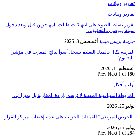
تقارير وبيانات
تقارير وبيانات
تقرير يسلط الضوء على انتهاكات طالت المهاجرين قبل وبعد دخول
سبتة ويوصي بالتحقيق…
جريدة بريس ميديا
أغسطس 3, 2026
المرتبة 122 عالميا.. التعليم يسجل أسوأ نتائج المغرب في مؤشر
“ليغاتوم”…
أغسطس 3, 2026
Prev
Next
1 of 180
آراء وأفكار
الخريطة السياسية المقبلة لا ترسم بإرادة المغاربة بل بميزان…
يوليو 25, 2026
“الحرص المرضي” للقيادات الحزبية على عدم إغضاب مراكز القرار
يوليو 25, 2026
Prev
Next
1 of 284