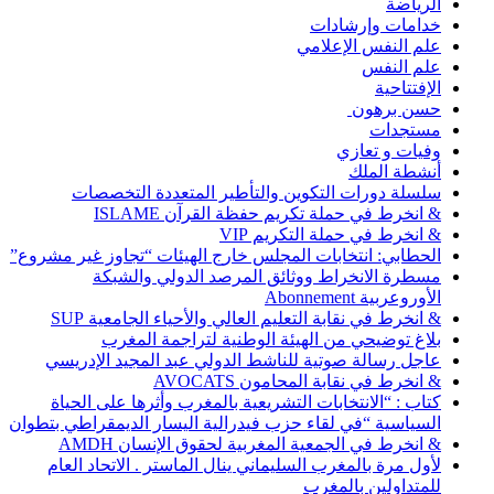
الرياضة
خدامات وإرشادات
علم النفس الإعلامي
علم النفس
الإفتتاحية
حسن برهون
مستجدات
وفيات و تعازي
أنشطة الملك
سلسلة دورات التكوين والتأطير المتعددة التخصصات
& انخرط في حملة تكريم حفظة القرآن ISLAME
& انخرط في حملة التكريم VIP
الحطابي: انتخابات المجلس خارج الهيئات “تجاوز غير مشروع”
مسطرة الانخراط ووثائق المرصد الدولي والشبكة
الأوروعربية Abonnement
& انخرط في نقابة التعليم العالي والأحياء الجامعية SUP
بلاغ توضيحي من الهيئة الوطنية لتراجمة المغرب
عاجل رسالة صوتية للناشط الدولي عبد المجيد الإدريسي
& انخرط في نقابة المحامون AVOCATS
كتاب : “الانتخابات التشريعية بالمغرب وأثرها على الحياة
السياسية “في لقاء حزب فيدرالية اليسار الديمقراطي بتطوان
& انخرط في الجمعية المغربية لحقوق الإنسان AMDH
لأول مرة بالمغرب السليماني ينال الماستر . الاتحاد العام
للمتداولين بالمغرب