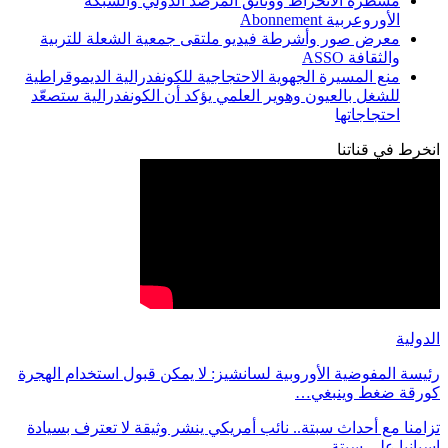
مسطرة الانخراط ووثائق المرصد الدولي والشبكة
الأوروعربية Abonnement
معرض صور وأشرطة فيديو ملتقى جمعية الشعلة للتربية
والثقافة ASSO
منع المسيرة الجهوية الاحتجاجية للكونفدرالية الديموقراطية
للشغل بالعيون وهوير العلمي يؤكد أن الكونفدرالية ستصعّد
احتجاجاتها
انخرط في قناتنا
الدولية
رئيسة المفوضية الأوروبية لسانشيز: لا يمكن قبول استخدام الهجرة
كورقة ضغط وينبغي…
تزامنا مع أحداث سبتة.. نائب أمريكي ينشر وثيقة لا تعترف بسيادة
اسبانيا على سبتة…