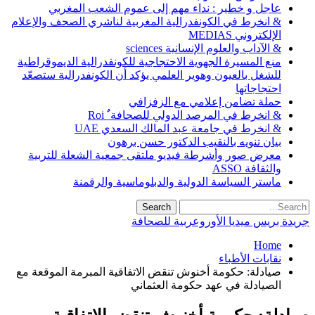
عاجل و خطير : نداء مهم إلى عموم الشعب المغربي
& انخرط في الكونفدرالية المغربية لناشري الصحف والإعلام
الإلكتروني MEDIAS
& الآداب والعلوم الإنسانية sciences
منع المسيرة الجهوية الاحتجاجية للكونفدرالية الديموقراطية
للشغل بالعيون وهوير العلمي يؤكد أن الكونفدرالية ستصعّد
احتجاجاتها
حملة تضامن إعلامي مع الزفزافي
& انخرط في المرصد الدولي للصحافة ٌ Roi
& انخرط في جامعة عبد المالك السعدي UAE
بيان تنويه بالنقيب الدكتور حسن برهون
معرض صور وأشرطة فيديو ملتقى جمعية الشعلة للتربية
والثقافة ASSO
ماستر السياسة الدولية والدبلوماسية والرقمنة
جريدة بريس ميديا الأوروعربية للصحافة
Home
نقابات الأطباء
صيادلة: حكومة أخنوش تنقض الاتفاقية المبرمة الموقعة مع
الصيادلة في عهد حكومة العثماني