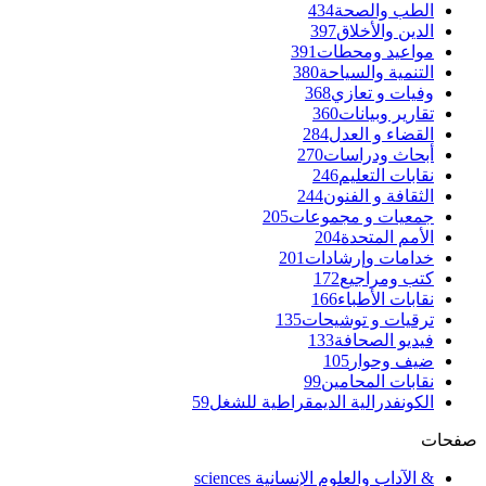
الطب والصحة
434
الدين والأخلاق
397
مواعيد ومحطات
391
التنمية والسياحة
380
وفيات و تعازي
368
تقارير وبيانات
360
القضاء و العدل
284
أبحاث ودراسات
270
نقابات التعليم
246
الثقافة و الفنون
244
جمعيات و مجموعات
205
الأمم المتحدة
204
خدامات وإرشادات
201
كتب ومراجيع
172
نقابات الأطباء
166
ترقيات و توشيحات
135
فيديو الصحافة
133
ضيف وحوار
105
نقابات المحامين
99
الكونفدرالية الديمقراطية للشغل
59
صفحات
& الآداب والعلوم الإنسانية sciences