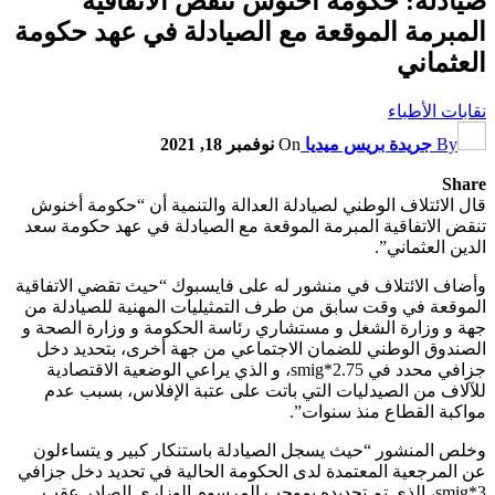
صيادلة: حكومة أخنوش تنقض الاتفاقية
المبرمة الموقعة مع الصيادلة في عهد حكومة
العثماني
نقابات الأطباء
By
جريدة بريس ميديا
On
نوفمبر 18, 2021
Share
قال الائتلاف الوطني لصيادلة العدالة والتنمية أن “حكومة أخنوش
تنقض الاتفاقية المبرمة الموقعة مع الصيادلة في عهد حكومة سعد
الدين العثماني”.
وأضاف الائتلاف في منشور له على فايسبوك “حيث تقضي الاتفاقية
الموقعة في وقت سابق من طرف التمثيليات المهنية للصيادلة من
جهة و وزارة الشغل و مستشاري رئاسة الحكومة و وزارة الصحة و
الصندوق الوطني للضمان الاجتماعي من جهة أخرى، بتحديد دخل
جزافي محدد في 2.75*smig، و الذي يراعي الوضعية الاقتصادية
للآلاف من الصيدليات التي باتت على عتبة الإفلاس، بسبب عدم
مواكبة القطاع منذ سنوات”.
وخلص المنشور “حيث يسجل الصيادلة باستنكار كبير و يتساءلون
عن المرجعية المعتمدة لدى الحكومة الحالية في تحديد دخل جزافي
3*smig، الذي تم تحديده بموجب المرسوم الوزاري الصادر عقب