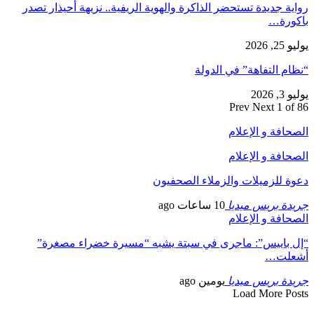
رواية جديدة تستحضر الذاكرة والهوية الريفية.. نزيهة أحيذار تصدر
باكورة…
يوليو 25, 2026
“نظام التفاهة” في الدولة
يوليو 3, 2026
Prev
Next
1 of 86
الصحافة و الإعلام
الصحافة و الإعلام
دعوة للزميلات والزملاء الصحفيون
جريدة بريس ميديا
10 ساعات ago
الصحافة و الإعلام
“إل باييس”: ماجرى في سبتة يشبه “مسيرة خضراء مصغرة”
أشعلت…
جريدة بريس ميديا
يومين ago
Load More Posts