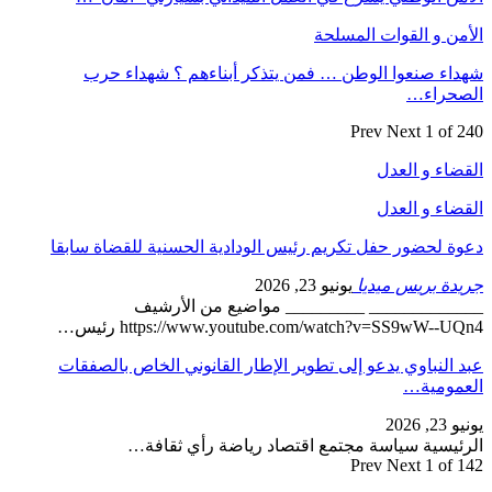
الأمن و القوات المسلحة
شهداء صنعوا الوطن … فمن يتذكر أبناءهم ؟ شهداء حرب
الصحراء…
Prev
Next
1 of 240
القضاء و العدل
القضاء و العدل
دعوة لحضور حفل تكريم رئيس الودادية الحسنية للقضاة سابقا
جريدة بريس ميديا
يونيو 23, 2026
_____________ _________ مواضيع من الأرشيف
https://www.youtube.com/watch?v=SS9wW--UQn4 رئيس…
عبد النباوي يدعو إلى تطوير الإطار القانوني الخاص بالصفقات
العمومية…
يونيو 23, 2026
الرئيسية سياسة مجتمع اقتصاد رياضة رأي ثقافة…
Prev
Next
1 of 142