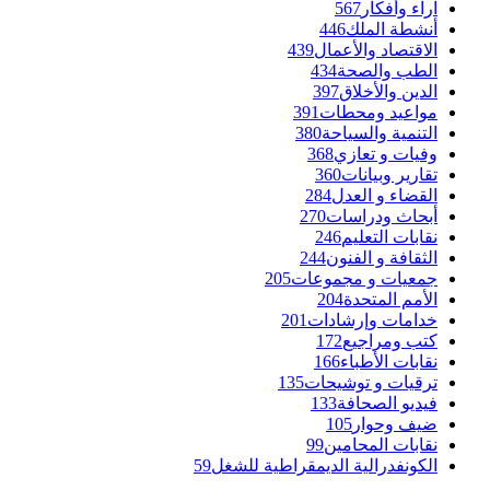
آراء وأفكار
567
أنشطة الملك
446
الاقتصاد والأعمال
439
الطب والصحة
434
الدين والأخلاق
397
مواعيد ومحطات
391
التنمية والسياحة
380
وفيات و تعازي
368
تقارير وبيانات
360
القضاء و العدل
284
أبحاث ودراسات
270
نقابات التعليم
246
الثقافة و الفنون
244
جمعيات و مجموعات
205
الأمم المتحدة
204
خدامات وإرشادات
201
كتب ومراجيع
172
نقابات الأطباء
166
ترقيات و توشيحات
135
فيديو الصحافة
133
ضيف وحوار
105
نقابات المحامين
99
الكونفدرالية الديمقراطية للشغل
59