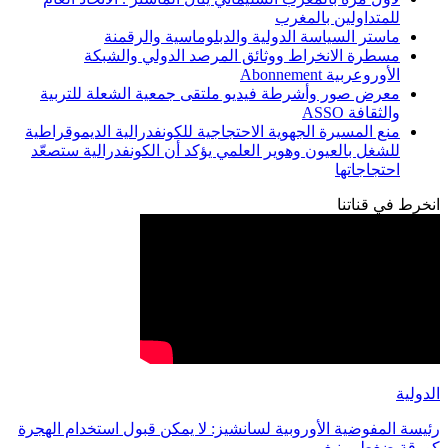
للمتداولين بالمغرب
ماستر السياسة الدولية والدبلوماسية والرقمنة
مسطرة الانخراط ووثائق المرصد الدولي والشبكة
الأوروعربية Abonnement
معرض صور وأشرطة فيديو ملتقى جمعية الشعلة للتربية
والثقافة ASSO
منع المسيرة الجهوية الاحتجاجية للكونفدرالية الديموقراطية
للشغل بالعيون وهوير العلمي يؤكد أن الكونفدرالية ستصعّد
احتجاجاتها
انخرط في قناتنا
الدولية
رئيسة المفوضية الأوروبية لسانشيز: لا يمكن قبول استخدام الهجرة
كورقة ضغط وينبغي…