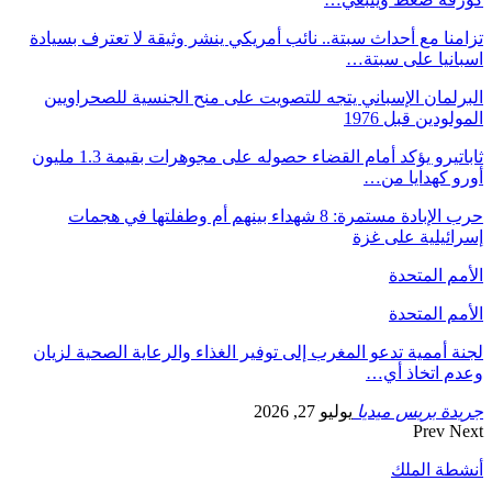
تزامنا مع أحداث سبتة.. نائب أمريكي ينشر وثيقة لا تعترف بسيادة
اسبانيا على سبتة…
البرلمان الإسباني يتجه للتصويت على منح الجنسية للصحراويين
المولودين قبل 1976
ثاباتيرو يؤكد أمام القضاء حصوله على مجوهرات بقيمة 1.3 مليون
أورو كهدايا من…
حرب الإبادة مستمرة: 8 شهداء بينهم أم وطفلتها في هجمات
إسرائيلية على غزة
الأمم المتحدة
الأمم المتحدة
لجنة أممية تدعو المغرب إلى توفير الغذاء والرعاية الصحية لزيان
وعدم اتخاذ أي…
جريدة بريس ميديا
يوليو 27, 2026
Prev
Next
أنشطة الملك