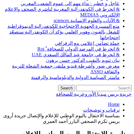
عاجل و خطير : نداء مهم إلى عموم الشعب المغربي
& انخرط في الكونفدرالية المغربية لناشري الصحف والإعلام
الإلكتروني MEDIAS
& الآداب والعلوم الإنسانية sciences
منع المسيرة الجهوية الاحتجاجية للكونفدرالية الديموقراطية
للشغل بالعيون وهوير العلمي يؤكد أن الكونفدرالية ستصعّد
احتجاجاتها
حملة تضامن إعلامي مع الزفزافي
& انخرط في المرصد الدولي للصحافة ٌ Roi
& انخرط في جامعة عبد المالك السعدي UAE
بيان تنويه بالنقيب الدكتور حسن برهون
معرض صور وأشرطة فيديو ملتقى جمعية الشعلة للتربية
والثقافة ASSO
ماستر السياسة الدولية والدبلوماسية والرقمنة
جريدة بريس ميديا الأوروعربية للصحافة
Home
ترقيات و توشيحات
بمناسبة الاحتفال باليوم الوطني للإعلام والإتصال جريدة أروى
بريس تكرم الصحفي البارز أحمد العمري