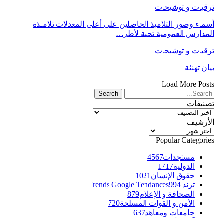
ترقيات و توشيحات
أسماء وصور التلاميذ الحاصلين على أعلى المعدلات تلامـذة
المدارس العمومية تحية لأطر…
ترقيات و توشيحات
بيان تهنئة
Load More Posts
تصنيفات
تصنيفات
الأرشيف
الأرشيف
Popular Categories
مستجدات
4567
الدولية
1717
حقوق الإنسان
1021
ترند Trends Google Tendances
994
الصحافة و الإعلام
879
الأمن و القوات المسلحة
720
جامعات ومعاهد
637