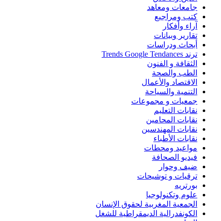
جامعات ومعاهد
كتب ومراجيع
آراء وأفكار
تقارير وبيانات
أبحاث ودراسات
ترند Trends Google Tendances
الثقافة و الفنون
الطب والصحة
الاقتصاد والأعمال
التنمية والسياحة
جمعيات و مجموعات
نقابات التعليم
نقابات المحامين
نقابات المهندسين
نقابات الأطباء
مواعيد ومحطات
فيديو الصحافة
ضيف وحوار
ترقيات و توشيحات
بورتريه
علوم وتكنولوجيا
الجمعية المغربية لحقوق الإنسان
الكونفدرالية الديمقراطية للشغل