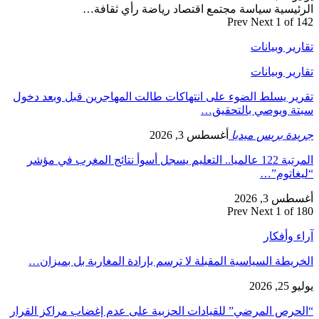
الرئيسية سياسة مجتمع اقتصاد رياضة رأي ثقافة…
Prev
Next
1 of 142
تقارير وبيانات
تقارير وبيانات
تقرير يسلط الضوء على انتهاكات طالت المهاجرين قبل وبعد دخول
سبتة ويوصي بالتحقيق…
جريدة بريس ميديا
أغسطس 3, 2026
المرتبة 122 عالميا.. التعليم يسجل أسوأ نتائج المغرب في مؤشر
“ليغاتوم”…
أغسطس 3, 2026
Prev
Next
1 of 180
آراء وأفكار
الخريطة السياسية المقبلة لا ترسم بإرادة المغاربة بل بميزان…
يوليو 25, 2026
“الحرص المرضي” للقيادات الحزبية على عدم إغضاب مراكز القرار