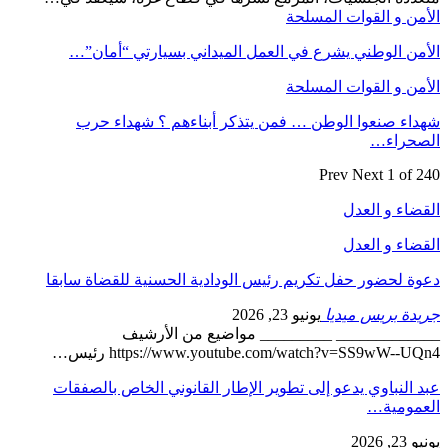
الأمن و القوات المسلحة
الأمن الوطني يشرع في العمل الميداني بسيارتي “أمان”…
الأمن و القوات المسلحة
شهداء صنعوا الوطن … فمن يتذكر أبناءهم ؟ شهداء حرب
الصحراء…
Prev
Next
1 of 240
القضاء و العدل
القضاء و العدل
دعوة لحضور حفل تكريم رئيس الودادية الحسنية للقضاة سابقا
جريدة بريس ميديا
يونيو 23, 2026
_____________ _________ مواضيع من الأرشيف
https://www.youtube.com/watch?v=SS9wW--UQn4 رئيس…
عبد النباوي يدعو إلى تطوير الإطار القانوني الخاص بالصفقات
العمومية…
يونيو 23, 2026