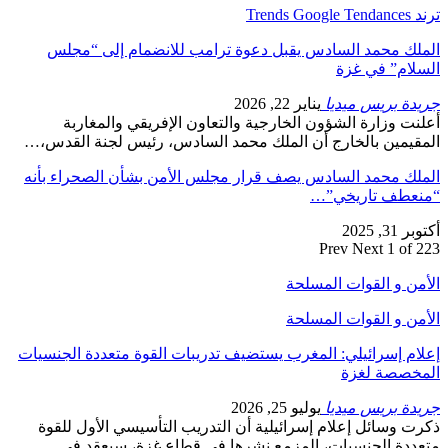
ترند Trends Google Tendances
الملك محمد السادس يقبل دعوة ترامب للانضمام إلى “مجلس
السلام” في غزة
جريدة بريس ميديا
يناير 22, 2026
أعلنت وزارة الشؤون الخارجية والتعاون الإفريقي والمغاربة
المقيمين بالخارج أن الملك محمد السادس، رئيس لجنة القدس،…
الملك محمد السادس يصف قرار مجلس الأمن بشأن الصحراء بأنه
“منعطف تاريخي”…
أكتوبر 31, 2025
Prev
Next
1 of 223
الأمن و القوات المسلحة
الأمن و القوات المسلحة
إعلام إسرائيلي: المغرب يستضيف تدريبات القوة متعددة الجنسيات
المخصصة لغزة
جريدة بريس ميديا
يوليو 25, 2026
ذكرت وسائل إعلام إسرائيلية أن التدريب التأسيسي الأول للقوة
متعددة الجنسيات، المزمع نشرها في قطاع غزة، سيعقد في…