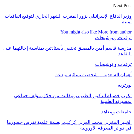
Next Post
وزير الدفاع الإسرائيلي يزور المغرب الشهر الجاري لتوقيع اتفاقيات
أمنية
You might also like
More from author
ترقيات و توشيحات
مدرسة قاسم أمين بالمضيق تحتفي بأستاذتين بمناسبة إحالتهما على
التقاعد
ترقيات و توشيحات
أهمان السعدية… شخصية نسائية مبدعة
بورتريه
تكريم فضيلة الدكتور الطيب بوتبقالت من خلال مؤلف جماعي
لمسيرته العلمية
جامعات ومعاهد
الخبير المغربي محمد العربي كركب.. بصمة علمية تفرض حضورها
في دوائر المعرفة الأوروبية