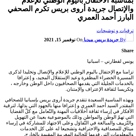
بمناسبة الاحتفال باليوم الوطني للإعلام
والإتصال جريدة أروى بريس تكرم الصحفي
البارز أحمد العمري
ترقيات و توشيحات
By
جريدة بريس ميديا
On
نوفمبر 15, 2021
Share
يونس لقطارني – اسبانيا
تزامنا مع الإحتفال باليوم الوطني للإعلام والإتصال وتخليدا لذكرى
المسيرة الخضراء المظفرة وعيد الإستقلال المجيد، و إعترافا
بالخدمات الجليلة التي يقدمها الصحافيون داخل الوطن وخارجه ،
وتكريسا لثقافة الإعتراف والإمتنان.
وبهذه المناسية السعيدة تتقدم جريدة أروى بريس بإسبانيا للصحافي
المقتدر السيد أحمد العمري و إعترافا منها بالجهود التي بذلها، لترقية
الأفكار في إرساء ثقافة أخلاقيات المهنة والتّعامل مع كلّ القضايا
التي تهمّ الوطن والمواطن وذلك بالموضوعية بعيدا عن التهويل
والتّزييف والمبالغة في التّفاؤل وعلى الاجتهاد للمشاركة في إرساء
ميثاق للمصداقية والاحترافية وتشجيعا له على كل الخدمات
والمعلومات التي قدمها للجالية المغربية المقيمة بالخارج.