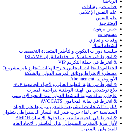
الرياضة
خدامات وإرشادات
علم النفس الإعلامي
علم النفس
الإفتتاحية
حسن برهون
مستجدات
وفيات و تعازي
أنشطة الملك
سلسلة دورات التكوين والتأطير المتعددة التخصصات
& انخرط في حملة تكريم حفظة القرآن ISLAME
& انخرط في حملة التكريم VIP
الحطابي: انتخابات المجلس خارج الهيئات “تجاوز غير مشروع”
مسطرة الانخراط ووثائق المرصد الدولي والشبكة
الأوروعربية Abonnement
& انخرط في نقابة التعليم العالي والأحياء الجامعية SUP
بلاغ توضيحي من الهيئة الوطنية لتراجمة المغرب
عاجل رسالة صوتية للناشط الدولي عبد المجيد الإدريسي
& انخرط في نقابة المحامون AVOCATS
كتاب : “الانتخابات التشريعية بالمغرب وأثرها على الحياة
السياسية “في لقاء حزب فيدرالية اليسار الديمقراطي بتطوان
& انخرط في الجمعية المغربية لحقوق الإنسان AMDH
لأول مرة بالمغرب السليماني ينال الماستر . الاتحاد العام
للمتداولين بالمغرب