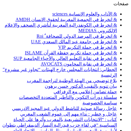
صفحات
& الآداب والعلوم الإنسانية sciences
& انخرط في الجمعية المغربية لحقوق الإنسان AMDH
& انخرط في الكونفدرالية المغربية لناشري الصحف والإعلام
الإلكتروني MEDIAS
& انخرط في المرصد الدولي للصحافة ٌ Roi
& انخرط في جامعة عبد المالك السعدي UAE
& انخرط في حملة التكريم VIP
& انخرط في حملة تكريم حفظة القرآن ISLAME
& انخرط في نقابة التعليم العالي والأحياء الجامعية SUP
& انخرط في نقابة المحامون AVOCATS
الحطابي: انتخابات المجلس خارج الهيئات “تجاوز غير مشروع”
الرئيسية
بلاغ توضيحي من الهيئة الوطنية لتراجمة المغرب
بيان تنويه بالنقيب الدكتور حسن برهون
حملة تضامن إعلامي مع الزفزافي
سلسلة دورات التكوين والتأطير المتعددة التخصصات
سياسة الخصوصية
عاجل رسالة صوتية للناشط الدولي عبد المجيد الإدريسي
عاجل و خطير : نداء مهم إلى عموم الشعب المغربي
كتاب : “الانتخابات التشريعية بالمغرب وأثرها على الحياة
السياسية “في لقاء حزب فيدرالية اليسار الديمقراطي بتطوان
لأول مرة بالمغرب السليماني ينال الماستر . الاتحاد العام