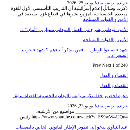
جريدة بريس ميديا
يوليو 25, 2026
ذكرت وسائل إعلام إسرائيلية أن التدريب التأسيسي الأول للقوة
متعددة الجنسيات، المزمع نشرها في قطاع غزة، سيعقد في…
الأمن و القوات المسلحة
الأمن الوطني يشرع في العمل الميداني بسيارتي “أمان”…
الأمن و القوات المسلحة
شهداء صنعوا الوطن … فمن يتذكر أبناءهم ؟ شهداء حرب
الصحراء…
Prev
Next
1 of 240
القضاء و العدل
القضاء و العدل
دعوة لحضور حفل تكريم رئيس الودادية الحسنية للقضاة سابقا
جريدة بريس ميديا
يونيو 23, 2026
_____________ _________ مواضيع من الأرشيف
https://www.youtube.com/watch?v=SS9wW--UQn4 رئيس…
عبد النباوي يدعو إلى تطوير الإطار القانوني الخاص بالصفقات