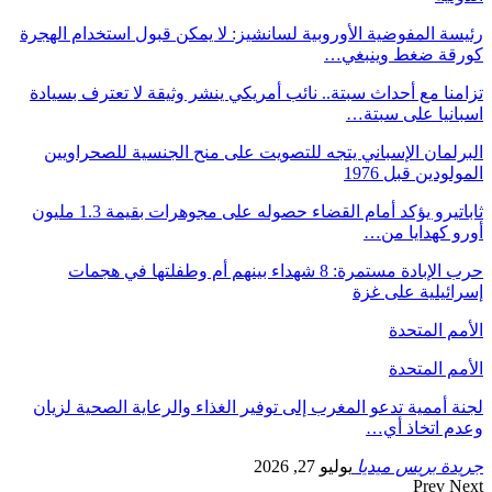
رئيسة المفوضية الأوروبية لسانشيز: لا يمكن قبول استخدام الهجرة
كورقة ضغط وينبغي…
تزامنا مع أحداث سبتة.. نائب أمريكي ينشر وثيقة لا تعترف بسيادة
اسبانيا على سبتة…
البرلمان الإسباني يتجه للتصويت على منح الجنسية للصحراويين
المولودين قبل 1976
ثاباتيرو يؤكد أمام القضاء حصوله على مجوهرات بقيمة 1.3 مليون
أورو كهدايا من…
حرب الإبادة مستمرة: 8 شهداء بينهم أم وطفلتها في هجمات
إسرائيلية على غزة
الأمم المتحدة
الأمم المتحدة
لجنة أممية تدعو المغرب إلى توفير الغذاء والرعاية الصحية لزيان
وعدم اتخاذ أي…
جريدة بريس ميديا
يوليو 27, 2026
Prev
Next