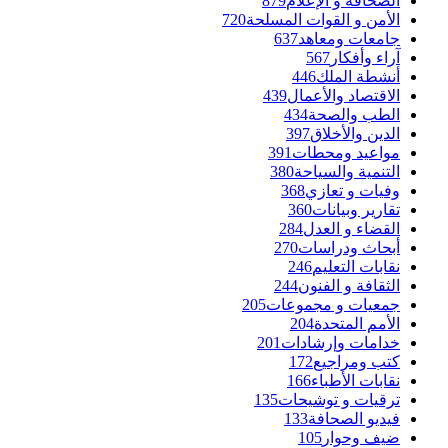
الصحافة و الإعلام
879
الأمن و القوات المسلحة
720
جامعات ومعاهد
637
آراء وأفكار
567
أنشطة الملك
446
الاقتصاد والأعمال
439
الطب والصحة
434
الدين والأخلاق
397
مواعيد ومحطات
391
التنمية والسياحة
380
وفيات و تعازي
368
تقارير وبيانات
360
القضاء و العدل
284
أبحاث ودراسات
270
نقابات التعليم
246
الثقافة و الفنون
244
جمعيات و مجموعات
205
الأمم المتحدة
204
خدامات وإرشادات
201
كتب ومراجيع
172
نقابات الأطباء
166
ترقيات و توشيحات
135
فيديو الصحافة
133
ضيف وحوار
105