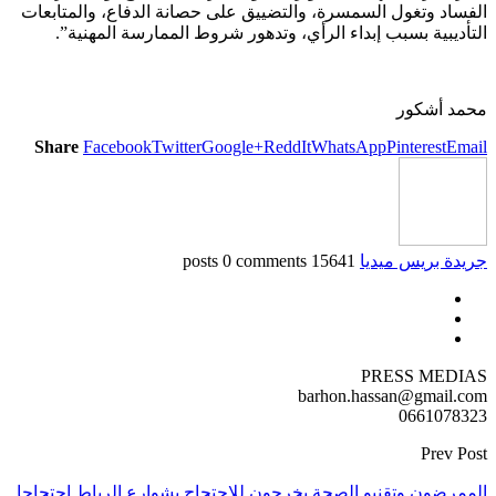
الفساد وتغول السمسرة، والتضييق على حصانة الدفاع، والمتابعات
التأديبية بسبب إبداء الرأي، وتدهور شروط الممارسة المهنية”.
محمد أشكور
Share
Facebook
Twitter
Google+
ReddIt
WhatsApp
Pinterest
Email
جريدة بريس ميديا
15641 posts
0 comments
PRESS MEDIAS
barhon.hassan@gmail.com
0661078323
Prev Post
الممرضون وتقنيو الصحة يخرجون للاحتجاج بشوارع الرباط احتجاجا