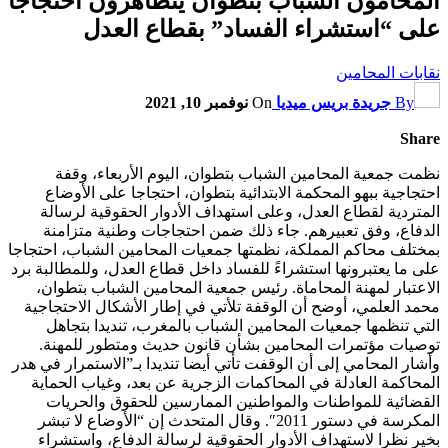
المحامون الشباب بتطوان يتظاهرون احتجاجا
على “استشراء الفساد” بقطاع العدل
نقابات المحامين
By
جريدة بريس ميديا
On
نوفمبر 10, 2021
Share
نظمت جمعية المحامين الشباب بتطوان، اليوم الأربعاء، وقفة
احتجاجية ببهو المحكمة الابتدائية بتطوان، احتجاجا على الأوضاع
المتردية لقطاع العدل، وعلى استهداف الأدوار الحقوقية لرسالة
الدفاع، وفق تعبيرهم. جاء ذلك ضمن احتجاجات وطنية متزامنة
بمختلف محاكم المملكة، نظمتها جمعيات المحامين الشباب، احتجاجا
على ما يعتبرونها استشراءً للفساد داخل قطاع العدل، وللمطالبة برد
الاعتبار لمهنة المحاماة. رئيس جمعية المحامين الشباب بتطوان،
محمد العلمي، أوضح أن الوقفة تلأتي في إطار الأشكال الاحتجاجية
التي تنظمها جمعيات المحامين الشباب بالمغرب، تنديدا بتجاهل
توصيات مؤتمرات المحامين بشأن قانون حديث ومتطور للمهنة.
وأشار المحامي إلى أن الوقفت تأتي أيضا تنديدا بـ”الاستمرار في هدر
المحاكمة العادلة في المحاكمات الزجرية عن بعد، وغياب الحماية
القضائية للمواطنات والمواطنين الممارسين للحقوق والحريات
المكرسة في دستور 2011″. وقال المتحدث إن “الأوضاع لا تبشر
بخير نظرا لاستهداف الأدوار الحقوقية لرسالة الدفاع، واستشراء