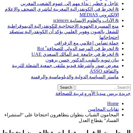
عاجل و خطير : نداء مهم إلى عموم الشعب المغربي
& انخرط في الكونفدرالية المغربية لناشري الصحف والإعلام
الإلكتروني MEDIAS
& الآداب والعلوم الإنسانية sciences
منع المسيرة الجهوية الاحتجاجية للكونفدرالية الديموقراطية
للشغل بالعيون وهوير العلمي يؤكد أن الكونفدرالية ستصعّد
احتجاجاتها
حملة تضامن إعلامي مع الزفزافي
& انخرط في المرصد الدولي للصحافة ٌ Roi
& انخرط في جامعة عبد المالك السعدي UAE
بيان تنويه بالنقيب الدكتور حسن برهون
معرض صور وأشرطة فيديو ملتقى جمعية الشعلة للتربية
والثقافة ASSO
ماستر السياسة الدولية والدبلوماسية والرقمنة
جريدة بريس ميديا الأوروعربية للصحافة
Home
نقابات المحامين
المحامون الشباب بتطوان يتظاهرون احتجاجا على “استشراء
الفساد” بقطاع العدل