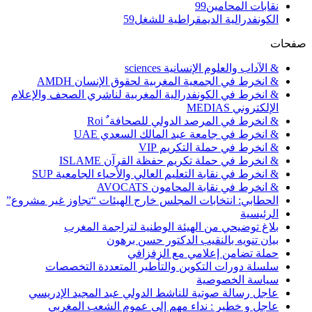
نقابات المحامين
99
الكونفدرالية الديمقراطية للشغل
59
صفحات
& الآداب والعلوم الإنسانية sciences
& انخرط في الجمعية المغربية لحقوق الإنسان AMDH
& انخرط في الكونفدرالية المغربية لناشري الصحف والإعلام
الإلكتروني MEDIAS
& انخرط في المرصد الدولي للصحافة ٌ Roi
& انخرط في جامعة عبد المالك السعدي UAE
& انخرط في حملة التكريم VIP
& انخرط في حملة تكريم حفظة القرآن ISLAME
& انخرط في نقابة التعليم العالي والأحياء الجامعية SUP
& انخرط في نقابة المحامون AVOCATS
الحطابي: انتخابات المجلس خارج الهيئات “تجاوز غير مشروع”
الرئيسية
بلاغ توضيحي من الهيئة الوطنية لتراجمة المغرب
بيان تنويه بالنقيب الدكتور حسن برهون
حملة تضامن إعلامي مع الزفزافي
سلسلة دورات التكوين والتأطير المتعددة التخصصات
سياسة الخصوصية
عاجل رسالة صوتية للناشط الدولي عبد المجيد الإدريسي
عاجل و خطير : نداء مهم إلى عموم الشعب المغربي