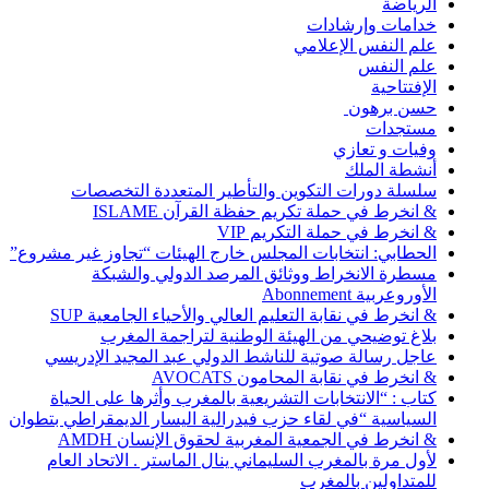
الرياضة
خدامات وإرشادات
علم النفس الإعلامي
علم النفس
الإفتتاحية
حسن برهون
مستجدات
وفيات و تعازي
أنشطة الملك
سلسلة دورات التكوين والتأطير المتعددة التخصصات
& انخرط في حملة تكريم حفظة القرآن ISLAME
& انخرط في حملة التكريم VIP
الحطابي: انتخابات المجلس خارج الهيئات “تجاوز غير مشروع”
مسطرة الانخراط ووثائق المرصد الدولي والشبكة
الأوروعربية Abonnement
& انخرط في نقابة التعليم العالي والأحياء الجامعية SUP
بلاغ توضيحي من الهيئة الوطنية لتراجمة المغرب
عاجل رسالة صوتية للناشط الدولي عبد المجيد الإدريسي
& انخرط في نقابة المحامون AVOCATS
كتاب : “الانتخابات التشريعية بالمغرب وأثرها على الحياة
السياسية “في لقاء حزب فيدرالية اليسار الديمقراطي بتطوان
& انخرط في الجمعية المغربية لحقوق الإنسان AMDH
لأول مرة بالمغرب السليماني ينال الماستر . الاتحاد العام
للمتداولين بالمغرب