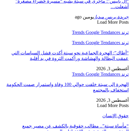
“إل باييس”: ماجرى في سبتة يشبه “مسيرة خضراء مصغرة”
أشعلت…
جريدة بريس ميديا
يومين ago
Load More Posts
ترند Trends Google Tendances
ترند Trends Google Tendances
“أطاك”: الهجرة الجماعية نحو سبتة أكدت فشل السياسات التي
عمقت البطالة والهشاشة وراكمت الثروة في يد أقلية
أغسطس 3, 2026
ترند Trends Google Tendances
الهجرة إلى سبتة خلفت حوالي 100 وفاة واستمرار صمت الحكومة
استخفاف بالمجتمع
أغسطس 3, 2026
Load More Posts
حقوق الإنسان
“مأساة سبتة”.. مطالب حقوقية بالكشف عن مصير جميع