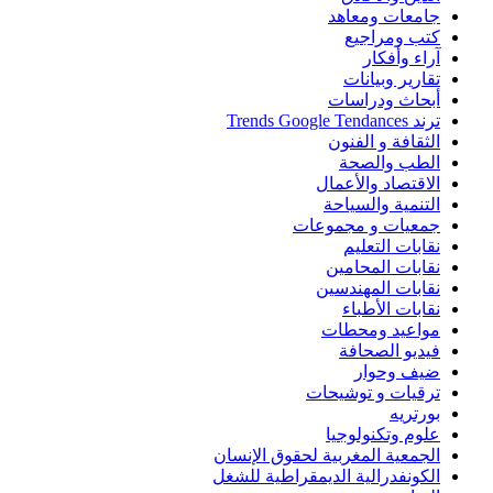
جامعات ومعاهد
كتب ومراجيع
آراء وأفكار
تقارير وبيانات
أبحاث ودراسات
ترند Trends Google Tendances
الثقافة و الفنون
الطب والصحة
الاقتصاد والأعمال
التنمية والسياحة
جمعيات و مجموعات
نقابات التعليم
نقابات المحامين
نقابات المهندسين
نقابات الأطباء
مواعيد ومحطات
فيديو الصحافة
ضيف وحوار
ترقيات و توشيحات
بورتريه
علوم وتكنولوجيا
الجمعية المغربية لحقوق الإنسان
الكونفدرالية الديمقراطية للشغل