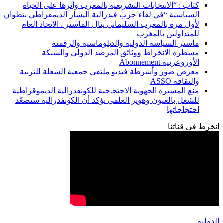
كتاب : “الانتخابات التشريعية بالمغرب وأثرها على الحياة
السياسية “في لقاء حزب فيدرالية اليسار الديمقراطي بتطوان
لأول مرة بالمغرب السليماني ينال الماستر . الاتحاد العام
للمتداولين بالمغرب
ماستر السياسة الدولية والدبلوماسية والرقمنة
مسطرة الانخراط ووثائق المرصد الدولي والشبكة
الأوروعربية Abonnement
معرض صور وأشرطة فيديو ملتقى جمعية الشعلة للتربية
والثقافة ASSO
منع المسيرة الجهوية الاحتجاجية للكونفدرالية الديموقراطية
للشغل بالعيون وهوير العلمي يؤكد أن الكونفدرالية ستصعّد
احتجاجاتها
انخرط في قناتنا
الدولية