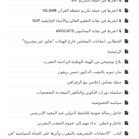
& انخرط في حملة التكريم VIP
& انخرط في حملة تكريم حفظة القرآن ISLAME
& انخرط في نقابة التعليم العالي والأحياء الجامعية SUP
& انخرط في نقابة المحامون AVOCATS
الحطابي: انتخابات المجلس خارج الهيئات “تجاوز غير مشروع”
الرئيسية
بلاغ توضيحي من الهيئة الوطنية لتراجمة المغرب
بيان تنويه بالنقيب الدكتور حسن برهون
حملة تضامن إعلامي مع الزفزافي
سلسلة دورات التكوين والتأطير المتعددة التخصصات
سياسة الخصوصية
عاجل رسالة صوتية للناشط الدولي عبد المجيد الإدريسي
عاجل و خطير : نداء مهم إلى عموم الشعب المغربي
كتاب : “الانتخابات التشريعية بالمغرب وأثرها على الحياة السياسية “في