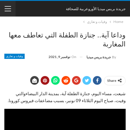
جريدة بريس ميديا الأوروعربية للصحافة
Home
وفيات و تعازي
وداعا آية.. جنازة الطفلة التي تعاطف معها
المغاربة
On
نوفمبر 9, 2021
وفيات و تعازي
By
جريدة بريس ميديا
Share
شيعت، مساء اليوم، جنازة الطفلة آية، بمدينة الدار البيضاءوالتي
وفيت، صباح اليوم الثلاثاء 09 نونبر، بسبب مضاعفات فيروس كورونا.