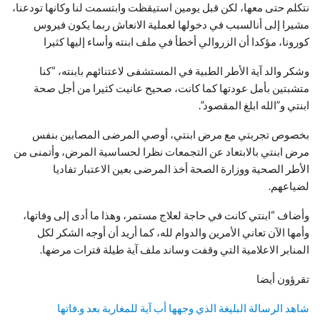
نتكلم حتى معها، لكن قبل يومين استيقظت وابتسمت لنا وكانها تودعنا،
مشيرا إلى أنالسبب في دخولها لعملية الانعاش ربما يكون فيروس
كورونا، مؤكدا أن الزروالي أخطأ في ملف ابنته وأساء إليها كثيرا
وشكر والد آية الأطر الطبية في المستشفى لاعتنائهم بابنته، “كنا
متشبتين بأمل عودتها كما كانت، صحيح عانيت كثيرا من أجل صحة
ابنتي و”الله ابلغ المقصود”.
بخصوص تجربتي مع مرض ابنتي، أوصي المرضى المصابين بنفس
مرض ابنتي بالابتعاد عن التجمعات نظرا لحساسية المرض، وأتمنى من
الأطر الصحية ووزارة الصحة أخذ المرضى بعين الاعتبار تفاديا
لضياعهم.
وأضاف “ابنتي كانت في حاجة لعلاج مستمر، وهذا ما أدى إلى وفاتها،
وأمها الآن تعاني الأمرين والدوام لله، كما أريد أن أوجه الشكر لكل
المنابر الاعلامية التي وقفت وساند ملف آية طيلة فترات مرضها.
تقرؤون أيضا
شاهد الرسالة البليغة الذي وجهها أب آية للمغاربة بعد و.فاتها