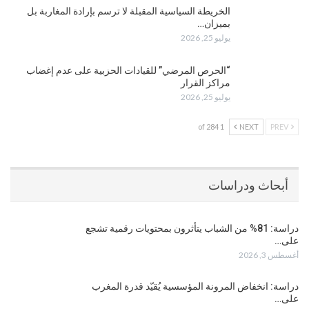
الخريطة السياسية المقبلة لا ترسم بإرادة المغاربة بل
بميزان…
يوليو 25, 2026
“الحرص المرضي” للقيادات الحزبية على عدم إغضاب
مراكز القرار
يوليو 25, 2026
1 of 284
NEXT
PREV
أبحاث ودراسات
دراسة: 81% من الشباب يتأثرون بمحتويات رقمية تشجع
على…
أغسطس 3, 2026
دراسة: انخفاض المرونة المؤسسية يُقيّد قدرة المغرب
على…