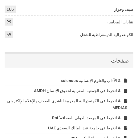
ضيف وحوار
105
نقابات المحامين
99
الكونفدرالية الديمقراطية للشغل
59
صفحات
& الآداب والعلوم الإنسانية sciences
& انخرط في الجمعية المغربية لحقوق الإنسان AMDH
& انخرط في الكونفدرالية المغربية لناشري الصحف والإعلام الإلكتروني
MEDIAS
& انخرط في المرصد الدولي للصحافة ٌ Roi
& انخرط في جامعة عبد المالك السعدي UAE