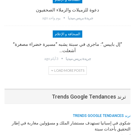
دعوة للزميلات والزملاء الصحفيون
جريدة بريس ميديا
يوم واحد ago
الصحافة و الإعلام
“إل باييس”: ماجرى في سبتة يشبه “مسيرة خضراء مصغرة”
أشعلت…
جريدة بريس ميديا
3 أيام ago
LOAD MORE POSTS
ترند Trends Google Tendances
ترند TRENDS GOOGLE TENDANCES
شكوى في إسبانيا تستهدف مستشار الملك و مسؤولين مغاربة في إطار
التحقيق بأحداث سبتة