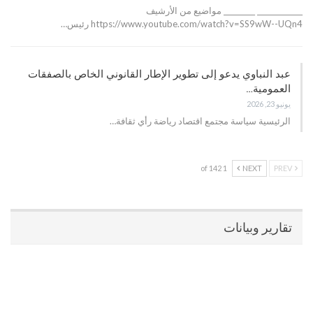
_____________ _________ مواضيع من الأرشيف
https://www.youtube.com/watch?v=SS9wW--UQn4 رئيس…
عبد النباوي يدعو إلى تطوير الإطار القانوني الخاص بالصفقات
العمومية…
يونيو 23, 2026
الرئيسية سياسة مجتمع اقتصاد رياضة رأي ثقافة…
1 of 142
NEXT
PREV
تقارير وبيانات