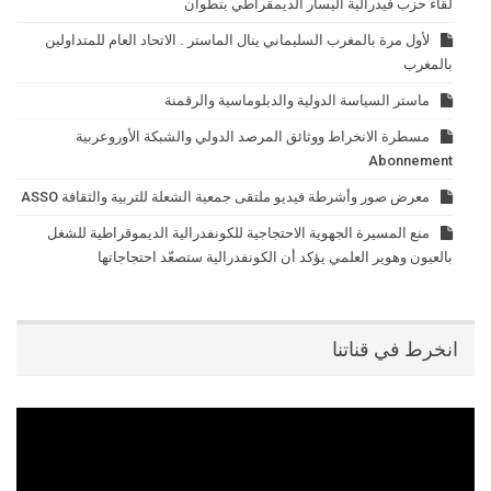
لقاء حزب فيدرالية اليسار الديمقراطي بتطوان
لأول مرة بالمغرب السليماني ينال الماستر . الاتحاد العام للمتداولين
بالمغرب
ماستر السياسة الدولية والدبلوماسية والرقمنة
مسطرة الانخراط ووثائق المرصد الدولي والشبكة الأوروعربية
Abonnement
معرض صور وأشرطة فيديو ملتقى جمعية الشعلة للتربية والثقافة ASSO
منع المسيرة الجهوية الاحتجاجية للكونفدرالية الديموقراطية للشغل
بالعيون وهوير العلمي يؤكد أن الكونفدرالية ستصعّد احتجاجاتها
انخرط في قناتنا