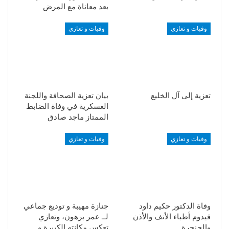
بعد معاناة مع المرض
وفيات و تعازي
وفيات و تعازي
تعزية إلى آل الخليع
بيان تعزية الصحافة واللجنة
العسكرية في وفاة الضابط
الممتاز ماجد صادق
وفيات و تعازي
وفيات و تعازي
وفاة الدكتور حكيم داود
جنازة مهيبة و توديع جماعي
قيدوم أطباء الأنف والأذن
لــ عمر برهون، وتعازي
والحنجرة
تعكس مكانته الكبيرة و