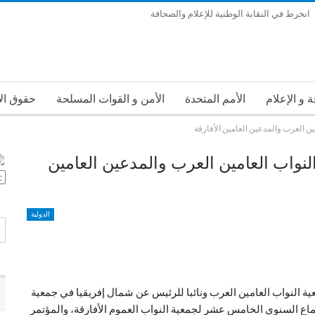
انخرط في النقابة الوطنية للإعلام والصحافة
MEDIA
 و الإعلام
الأمم المتحدة
الأمن و القوات المسلحة
حقوق ال
ين العرب والمدعين العامين الأفارقة
تقارير وبيانات
أبحاث ودراسات
ترند Trends Google Tendances
لنواب العامين العرب والمدعين العامين
سياحة
جمعيات و مجموعات
نقابات التعليم
نقابات المحامين
ترقيات و توشيحات
بورتريه
علوم وتكنولوجيا
الجمعية ا
الدولية
مات وإرشادات
علم النفس الإعلامي
علم النفس
الإفتتاحية
لتكوين والتأطير المتعددة التخصصات
& انخرط في حملة تكريم حفظة ال
عية النواب العامين العرب ونائبا للرئيس عن شمال إفريقيا في جمعية
ات المجلس خارج الهيئات “تجاوز غير مشروع”
ماع السنوي الخامس عشر لجمعية النواب العموم الأفارقة، والمؤتمر