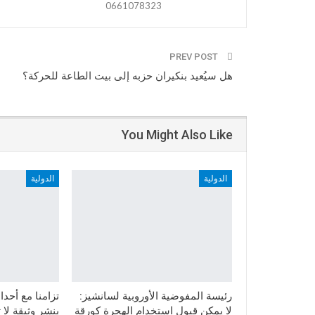
0661078323
PREV POST
هل سيُعيد بنكيران حزبه إلى بيت الطاعة للحركة؟
You Might Also Like
الدولية
الدولية
رئيسة المفوضية الأوروبية لسانشيز:
تزامنا مع أحد
لا يمكن قبول استخدام الهجرة كورقة
ينشر وثيقة لا 