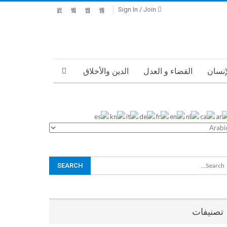
Sign In / Join
إنسان
القضاء و العدل
الدين والأخلاق
الثقافة و الفنون
نقابات المهندسين
نقابات الأطباء
لمغربية لحقوق الإنسان
حسن برهون
مستجدات
قرآن ISLAME
تصنيفات