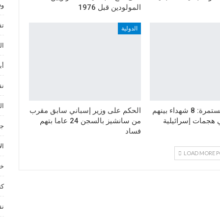
وف
المولودين قبل 1976
تق
الدولية
ال
أب
نق
ال
حرب الإبادة مستمرة: 8 شهداء بينهم
الحكم على وزير إسباني سابق مقرب
 هجمات إسرائيلية
من سانشيز بالسجن 24 عاما بتهم
جم
فساد
ال
LOAD MORE P
خد
كت
نق