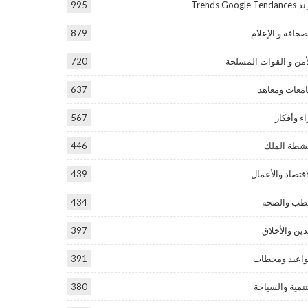
Trends Google Tend
995
صحافة و الإعلام
879
أمن و القوات المسلحة
720
معات ومعاهد
637
اء وأفكار
567
شطة الملك
446
اقتصاد والأعمال
439
طب والصحة
434
دين والأخلاق
397
اعيد ومحطات
391
تنمية والسياحة
380