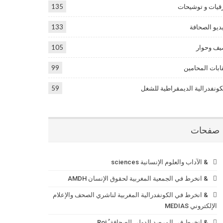
قيات و توشيحات
135
ديو الصحافة
133
ف وحوار
105
ابات المحامين
99
كونفدرالية الديمقراطية للشغل
59
صفحات
& الآداب والعلوم الإنسانية sciences
& انخرط في الجمعية المغربية لحقوق الإنسان AMDH
& انخرط في الكونفدرالية المغربية لناشري الصحف والإعلام
الإلكتروني MEDIAS
& انخرط في المرصد الدولي للصحافة ٌ Roi