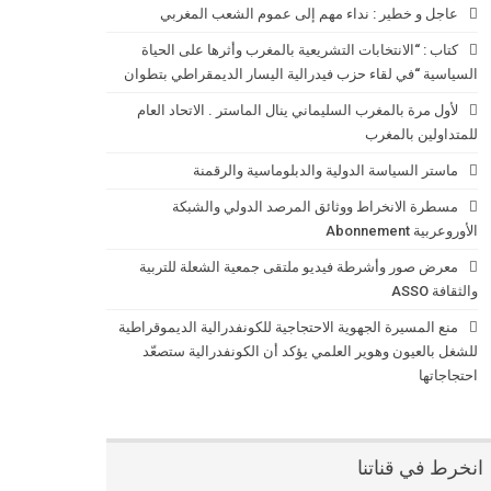
عاجل و خطير : نداء مهم إلى عموم الشعب المغربي
كتاب : “الانتخابات التشريعية بالمغرب وأثرها على الحياة
السياسية “في لقاء حزب فيدرالية اليسار الديمقراطي بتطوان
لأول مرة بالمغرب السليماني ينال الماستر . الاتحاد العام
للمتداولين بالمغرب
ماستر السياسة الدولية والدبلوماسية والرقمنة
مسطرة الانخراط ووثائق المرصد الدولي والشبكة
الأوروعربية Abonnement
معرض صور وأشرطة فيديو ملتقى جمعية الشعلة للتربية
والثقافة ASSO
منع المسيرة الجهوية الاحتجاجية للكونفدرالية الديموقراطية
للشغل بالعيون وهوير العلمي يؤكد أن الكونفدرالية ستصعّد
احتجاجاتها
انخرط في قناتنا