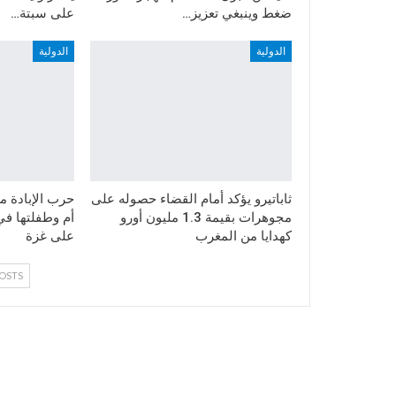
ضغط وينبغي تعزيز…
على سبتة…
الدولية
الدولية
ثاباتيرو يؤكد أمام القضاء حصوله على
مجوهرات بقيمة 1.3 مليون أورو
أم وطفلتها في
كهدايا من المغرب
على غزة
OSTS