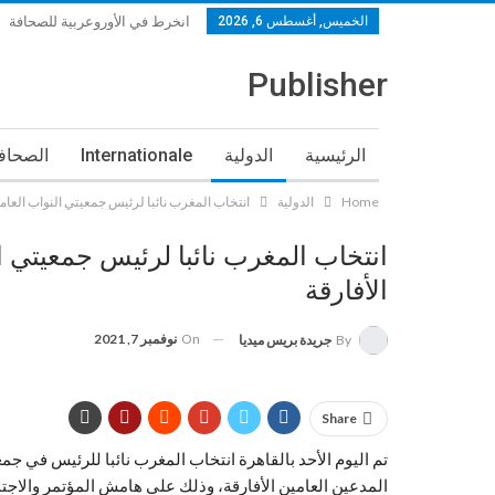
الخميس, أغسطس 6, 2026
انخرط في الأوروعربية للصحافة
& انخرط في الكونفدرالية المغربية لناشري الصحف والإعلام الإلكتروني S
Publisher
الرئيسية
الدولية
Internationale
الصحافة
Home
الدولية
انتخاب المغرب نائبا لرئيس جمعيتي النواب العام
جامعات ومعاهد
كتب ومراجيع
آراء وأفكار
انتخاب المغرب نائبا لرئيس جمعيتي ا
الطب والصحة
الاقتصاد والأعمال
التنمية وال
الأفارقة
مواعيد ومحطات
فيديو الصحافة
ضيف وحوار
On
نوفمبر 7, 2021
By
جريدة بريس ميديا
الكونفدرالية الديمقراطية للشغل
الرياضة
خدا
Share
وفيات و تعازي
أنشطة الملك
سلسلة دورات ا
تم اليوم الأحد بالقاهرة انتخاب المغرب نائبا للرئيس في جم
& انخرط في حملة التكريم VIP
الحطابي: انتخاب
المدعين العامين الأفارقة، وذلك على هامش المؤتمر والاجت