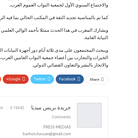
والاجتماع السنوي الأول لجمعية النواب العموم العرب.
مسطرة الانخراط ووثائق المرصد الدولي والشبكة الأوروعربية
كما تم بالمناسبة تجديد الثقة في المكتب الحالي بما فيه الر
بلاغ توضيحي من الهيئة الوطنية لتراجمة المغرب
ويشارك المغرب في هذا الحدث ممثلا بأحمد الوالي العلمي ر
النيابة العامة.
كتاب : “الانتخابات التشريعية بالمغرب وأثرها على ا
ويبحث المجتمعون على مدى ثلاثة أيام دور أجهزة النيابات الع
& انخرط في الجمعية المغربية لحقوق الإنسان AMDH
الخبرات والتجارب بين أعضاء جمعية النواب العامين العرب
والاتجار بالبشر والتعاون القضائي الدولي.
عاجل و خطير : نداء مهم إلى عموم الشعب المغربي
Google+
Twitter
Facebook
Share
& الآداب والعلوم الإنسانية Sciences
منع المسيرة الجهوية الاحتجاجية للكونفدرالية الديمو
جريدة بريس ميديا
0
15642 Posts
& انخرط في المرصد الدولي للصحافة ٌ Roi
& ان
Comments
معرض صور وأشرطة فيديو ملتقى جمعية الشعلة للتربية 
PRESS MEDIAS
barhon.hassan@gmail.com