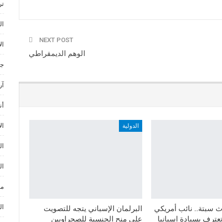
ترند ances
ال
NEXT POST
ال
الوهم الديمقراطي
جا
آر
أن
ال
الدولية
ال
ال
مو
ال
اث سبتة.. نائب أمريكي
البرلمان الإسباني يتجه للتصويت
تعترف بسيادة اسبانيا
على منح الجنسية للصحراويين