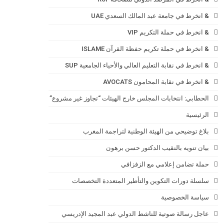
& انخرط في جامعة عبد المالك السعدي UAE
& انخرط في حملة التكريم VIP
& انخرط في حملة تكريم حفظة القرآن ISLAME
& انخرط في نقابة التعليم العالي والأحياء الجامعية SUP
& انخرط في نقابة المحامون AVOCATS
الحطابي: انتخابات المجلس خارج الهيئات “تجاوز غير مشروع”
الرئيسية
بلاغ توضيحي من الهيئة الوطنية لتراجمة المغرب
بيان تنويه بالنقيب الدكتور حسن برهون
حملة تضامن إعلامي مع الزفزافي
سلسلة دورات التكوين والتأطير المتعددة التخصصات
سياسة الخصوصية
عاجل رسالة صوتية للناشط الدولي عبد المجيد الإدريسي