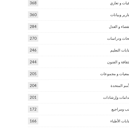
يات و تعازي
368
ارير وبيانات
360
قضاء و العدل
284
حاث ودراسات
270
ابات التعليم
246
ثقافة و الفنون
244
عيات و مجموعات
205
أمم المتحدة
204
امات وإرشادات
201
ب ومراجيع
172
ابات الأطباء
166