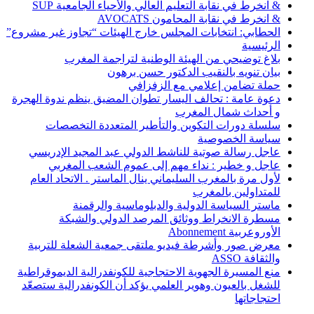
& انخرط في نقابة التعليم العالي والأحياء الجامعية SUP
& انخرط في نقابة المحامون AVOCATS
الحطابي: انتخابات المجلس خارج الهيئات “تجاوز غير مشروع”
الرئيسية
بلاغ توضيحي من الهيئة الوطنية لتراجمة المغرب
بيان تنويه بالنقيب الدكتور حسن برهون
حملة تضامن إعلامي مع الزفزافي
دعوة عامة : تحالف اليسار تطوان المضيق ينظم ندوة الهجرة
و أحداث شمال المغرب
سلسلة دورات التكوين والتأطير المتعددة التخصصات
سياسة الخصوصية
عاجل رسالة صوتية للناشط الدولي عبد المجيد الإدريسي
عاجل و خطير : نداء مهم إلى عموم الشعب المغربي
لأول مرة بالمغرب السليماني ينال الماستر . الاتحاد العام
للمتداولين بالمغرب
ماستر السياسة الدولية والدبلوماسية والرقمنة
مسطرة الانخراط ووثائق المرصد الدولي والشبكة
الأوروعربية Abonnement
معرض صور وأشرطة فيديو ملتقى جمعية الشعلة للتربية
والثقافة ASSO
منع المسيرة الجهوية الاحتجاجية للكونفدرالية الديموقراطية
للشغل بالعيون وهوير العلمي يؤكد أن الكونفدرالية ستصعّد
احتجاجاتها