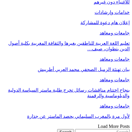
للأغنياء دون غيرهم
خدامات وإرشادات
إعلان هام دعوة للمشاركة
جامعات ومعاهد
تعليم اللغة العربية للناطقين بغيرها والثقافة المغربية بكلية أصول
الدين بتطوان، صيف…
جامعات ومعاهد
بيان تهنئة الزميل الصحفي محمد العربي أطريبش
جامعات ومعاهد
بنجاح اختتام مناقشات رسائل تخرج طلبة ماستر السياسة الدولية
والدبلوماسية والرقمنة
جامعات ومعاهد
لأول مرة بالمغرب السليماني يحصد الماستر عن جذارة
Load More Posts