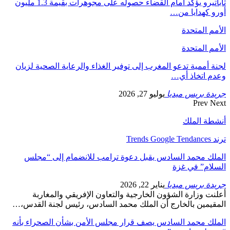
ثاباتيرو يؤكد أمام القضاء حصوله على مجوهرات بقيمة 1.3 مليون
أورو كهدايا من…
الأمم المتحدة
الأمم المتحدة
لجنة أممية تدعو المغرب إلى توفير الغذاء والرعاية الصحية لزيان
وعدم اتخاذ أي…
جريدة بريس ميديا
يوليو 27, 2026
Prev
Next
أنشطة الملك
ترند Trends Google Tendances
الملك محمد السادس يقبل دعوة ترامب للانضمام إلى “مجلس
السلام” في غزة
جريدة بريس ميديا
يناير 22, 2026
أعلنت وزارة الشؤون الخارجية والتعاون الإفريقي والمغاربة
المقيمين بالخارج أن الملك محمد السادس، رئيس لجنة القدس،…
الملك محمد السادس يصف قرار مجلس الأمن بشأن الصحراء بأنه