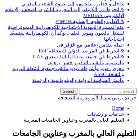
عاجل و خطير : نداء مهم إلى عموم الشعب المغربي
& انخرط في الكونفدرالية المغربية لناشري الصحف والإعلام
الإلكتروني MEDIAS
& الآداب والعلوم الإنسانية sciences
منع المسيرة الجهوية الاحتجاجية للكونفدرالية الديموقراطية
للشغل بالعيون وهوير العلمي يؤكد أن الكونفدرالية ستصعّد
احتجاجاتها
حملة تضامن إعلامي مع الزفزافي
& انخرط في المرصد الدولي للصحافة ٌ Roi
& انخرط في جامعة عبد المالك السعدي UAE
بيان تنويه بالنقيب الدكتور حسن برهون
معرض صور وأشرطة فيديو ملتقى جمعية الشعلة للتربية
والثقافة ASSO
ماستر السياسة الدولية والدبلوماسية والرقمنة
جريدة بريس ميديا الأوروعربية للصحافة
Home
خدامات وإرشادات
التعليم العالي بالمغرب وعناوين الجامعات المغربية
التعليم العالي بالمغرب وعناوين الجامعات