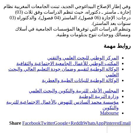
وفي إطار الإصلاح البيداغوجي الجديد، تبنت الجامعات المغربية نظام
إجازة ـ ماستر ـ دكتوراه، حيث تنظم الدراسات وفق ثلاث (03)
درجات: الإجازة (06 فصول)، الماستر (04 فصول)، والدكتوراه (03
سنوات بعد الماستر).
وتنظم الدراسات التي توفرها المؤسسات الجامعية في أسلاك
ومسالك ووحدات تتوج بدبلومات وطنية.
روابط مهمة
المركز الوطني للبحث العلمي والتقني
المكتب الوطني للأعمال الجامعية الاجتماعية والثقافية
الوكالة الوطنية لتقييم وضمان جودة التعليم العالي والبحث
العلمي
الوكالة الوطنية للنباتات الطبية والعطرية
المجلس الأعلى للتربية والتكوين والبحث العلمي
وزارة التربية الوطنية
مؤسسة محمد السادس للنهوض بالأعمال الاجتماعية للتربية
والتكوين
Mabourse
Share
Facebook
Twitter
Google+
ReddIt
WhatsApp
Pinterest
Email