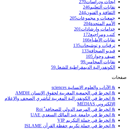
أبحاث ودراسات
270
نقابات التعليم
246
الثقافة و الفنون
244
جمعيات و مجموعات
205
الأمم المتحدة
204
خدامات وإرشادات
201
كتب ومراجيع
172
نقابات الأطباء
166
ترقيات و توشيحات
135
فيديو الصحافة
133
ضيف وحوار
105
نقابات المحامين
99
الكونفدرالية الديمقراطية للشغل
59
صفحات
& الآداب والعلوم الإنسانية sciences
& انخرط في الجمعية المغربية لحقوق الإنسان AMDH
& انخرط في الكونفدرالية المغربية لناشري الصحف والإعلام
الإلكتروني MEDIAS
& انخرط في المرصد الدولي للصحافة ٌ Roi
& انخرط في جامعة عبد المالك السعدي UAE
& انخرط في حملة التكريم VIP
& انخرط في حملة تكريم حفظة القرآن ISLAME