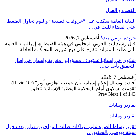
القضاء و العدل
النيابة العامة سكتت على “خروقات فظيعة” واليوم تحاول الضغط
على القضاء للبت في…
جريدة بريس ميديا
أغسطس 7, 2026
قال رشيد آيت العربي المحامي في هيئة القنيطرة، إن النيابة العامة
التي ظلت لسنوات تتفرج على ذبح شروط المحاكمة العادلة…
شكوى في إسبانيا تستهدف مسؤولين مغاربة وإسبان في إطار
التحقيق بأحداث…
أغسطس 7, 2026
أفادت وسائل إعلام إسبانية بأن جمعية “هازتي أوير” (Hazte Oír)
تقدمت بشكوى أمام المحكمة الوطنية الإسبانية تتعلق…
Prev
Next
1 of 143
تقارير وبيانات
تقارير وبيانات
تقرير يسلط الضوء على انتهاكات طالت المهاجرين قبل وبعد دخول
سبتة ويوصي بالتحقيق…