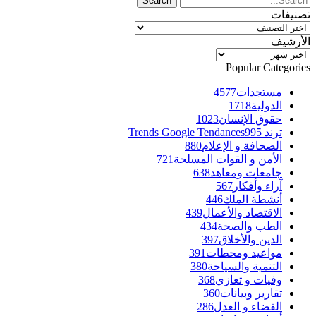
تصنيفات
تصنيفات
الأرشيف
الأرشيف
Popular Categories
مستجدات
4577
الدولية
1718
حقوق الإنسان
1023
ترند Trends Google Tendances
995
الصحافة و الإعلام
880
الأمن و القوات المسلحة
721
جامعات ومعاهد
638
آراء وأفكار
567
أنشطة الملك
446
الاقتصاد والأعمال
439
الطب والصحة
434
الدين والأخلاق
397
مواعيد ومحطات
391
التنمية والسياحة
380
وفيات و تعازي
368
تقارير وبيانات
360
القضاء و العدل
286