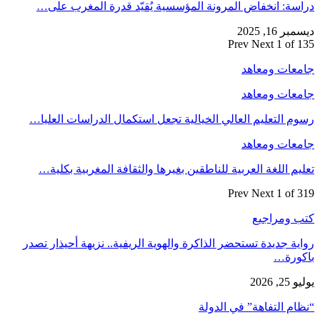
دراسة: انخفاض المرونة المؤسسية يُقيّد قدرة المغرب على…
ديسمبر 16, 2025
Prev
Next
1 of 135
جامعات ومعاهد
جامعات ومعاهد
رسوم التعليم العالي الخيالية تجعل استكمال الدراسات العليا…
جامعات ومعاهد
تعليم اللغة العربية للناطقين بغيرها والثقافة المغربية بكلية…
Prev
Next
1 of 319
كتب ومراجيع
رواية جديدة تستحضر الذاكرة والهوية الريفية.. نزيهة أحيذار تصدر
باكورة…
يوليو 25, 2026
“نظام التفاهة” في الدولة