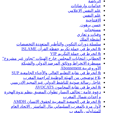
الرياضة
خدامات وإرشادات
علم النفس الإعلامي
علم النفس
الإفتتاحية
حسن برهون
مستجدات
وفيات و تعازي
أنشطة الملك
سلسلة دورات التكوين والتأطير المتعددة التخصصات
& انخرط في حملة تكريم حفظة القرآن ISLAME
& انخرط في حملة التكريم VIP
الحطابي: انتخابات المجلس خارج الهيئات “تجاوز غير مشروع”
مسطرة الانخراط ووثائق المرصد الدولي والشبكة
الأوروعربية Abonnement
& انخرط في نقابة التعليم العالي والأحياء الجامعية SUP
بلاغ توضيحي من الهيئة الوطنية لتراجمة المغرب
عاجل رسالة صوتية للناشط الدولي عبد المجيد الإدريسي
& انخرط في نقابة المحامون AVOCATS
دعوة عامة : تحالف اليسار تطوان المضيق ينظم ندوة الهجرة
و أحداث شمال المغرب
& انخرط في الجمعية المغربية لحقوق الإنسان AMDH
لأول مرة بالمغرب السليماني ينال الماستر . الاتحاد العام
للمتداولين بالمغرب