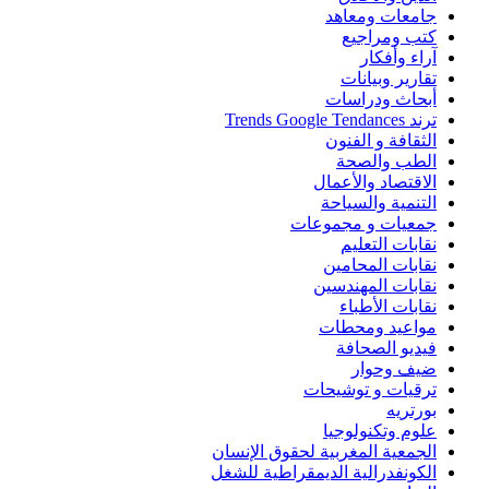
جامعات ومعاهد
كتب ومراجيع
آراء وأفكار
تقارير وبيانات
أبحاث ودراسات
ترند Trends Google Tendances
الثقافة و الفنون
الطب والصحة
الاقتصاد والأعمال
التنمية والسياحة
جمعيات و مجموعات
نقابات التعليم
نقابات المحامين
نقابات المهندسين
نقابات الأطباء
مواعيد ومحطات
فيديو الصحافة
ضيف وحوار
ترقيات و توشيحات
بورتريه
علوم وتكنولوجيا
الجمعية المغربية لحقوق الإنسان
الكونفدرالية الديمقراطية للشغل