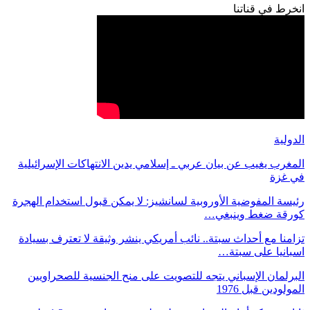
انخرط في قناتنا
الدولية
المغرب يغيب عن بيان عربي ـ إسلامي يدين الانتهاكات الإسرائيلية
في غزة
رئيسة المفوضية الأوروبية لسانشيز: لا يمكن قبول استخدام الهجرة
كورقة ضغط وينبغي…
تزامنا مع أحداث سبتة.. نائب أمريكي ينشر وثيقة لا تعترف بسيادة
اسبانيا على سبتة…
البرلمان الإسباني يتجه للتصويت على منح الجنسية للصحراويين
المولودين قبل 1976