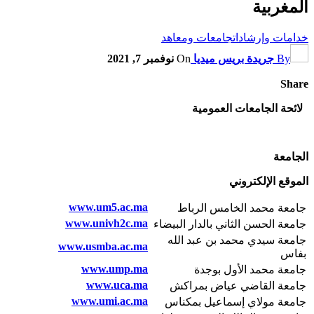
المغربية
خدامات وإرشادات
جامعات ومعاهد
By
جريدة بريس ميديا
On
نوفمبر 7, 2021
Share
لائحة الجامعات العمومية
الجامعة
الموقع الإلكتروني
www.um5.ac.ma
جامعة محمد الخامس الرباط
www.univh2c.ma
جامعة الحسن الثاني بالدار البيضاء
جامعة سيدي محمد بن عبد الله
www.usmba.ac.ma
بفاس
www.ump.ma
جامعة محمد الأول بوجدة
www.uca.ma
جامعة القاضي عياض بمراكش
www.umi.ac.ma
جامعة مولاي إسماعيل بمكناس