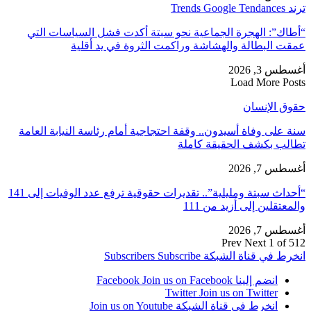
ترند Trends Google Tendances
“أطاك”: الهجرة الجماعية نحو سبتة أكدت فشل السياسات التي
عمقت البطالة والهشاشة وراكمت الثروة في يد أقلية
أغسطس 3, 2026
Load More Posts
حقوق الإنسان
سنة على وفاة أسيدون.. وقفة احتجاجية أمام رئاسة النيابة العامة
تطالب بكشف الحقيقة كاملة
أغسطس 7, 2026
“أحداث سبتة ومليلية”.. تقديرات حقوقية ترفع عدد الوفيات إلى 141
والمعتقلين إلى أزيد من 111
أغسطس 7, 2026
Prev
Next
1 of 512
انخرط في قناة الشبكة
Subscribe
Subscribers
انضم إلينا Facebook
Join us on Facebook
Twitter
Join us on Twitter
انخرط في قناة الشبكة
Join us on Youtube