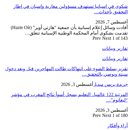
شكوى في إسبانيا تستهدف مسؤولين مغاربة وإسبان في إطار
التحقيق بأحداث…
أغسطس 7, 2026
أفادت وسائل إعلام إسبانية بأن جمعية “هازتي أوير” (Hazte Oír)
تقدمت بشكوى أمام المحكمة الوطنية الإسبانية تتعلق…
Prev
Next
1 of 143
تقارير وبيانات
تقارير وبيانات
تقرير يسلط الضوء على انتهاكات طالت المهاجرين قبل وبعد دخول
سبتة ويوصي بالتحقيق…
جريدة بريس ميديا
أغسطس 3, 2026
المرتبة 122 عالميا.. التعليم يسجل أسوأ نتائج المغرب في مؤشر
“ليغاتوم”…
أغسطس 3, 2026
Prev
Next
1 of 180
آراء وأفكار