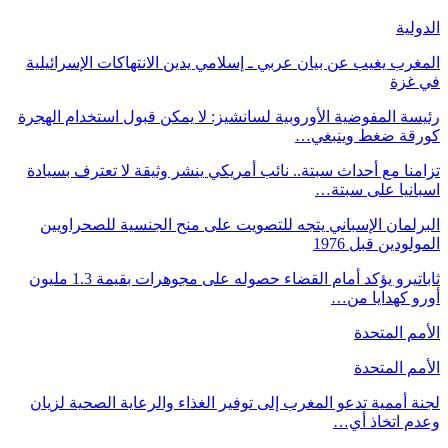
الدولية
المغرب يغيب عن بيان عربي ـ إسلامي يدين الانتهاكات الإسرائيلية
في غزة
رئيسة المفوضية الأوروبية لسانشيز: لا يمكن قبول استخدام الهجرة
كورقة ضغط وينبغي…
تزامنا مع أحداث سبتة.. نائب أمريكي ينشر وثيقة لا تعترف بسيادة
اسبانيا على سبتة…
البرلمان الإسباني يتجه للتصويت على منح الجنسية للصحراويين
المولودين قبل 1976
ثاباتيرو يؤكد أمام القضاء حصوله على مجوهرات بقيمة 1.3 مليون
أورو كهدايا من…
الأمم المتحدة
الأمم المتحدة
لجنة أممية تدعو المغرب إلى توفير الغذاء والرعاية الصحية لزيان
وعدم اتخاذ أي…