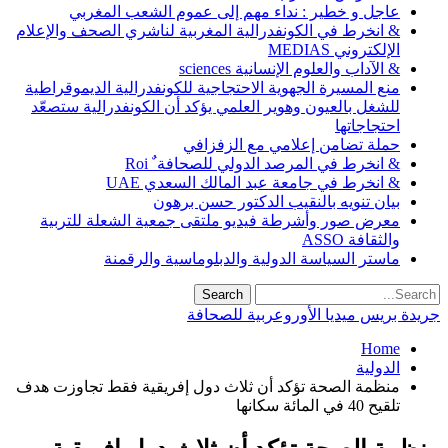
عاجل و خطير : نداء مهم إلى عموم الشعب المغربي
& انخرط في الكونفدرالية المغربية لناشري الصحف والإعلام
الإلكتروني MEDIAS
& الآداب والعلوم الإنسانية sciences
منع المسيرة الجهوية الاحتجاجية للكونفدرالية الديموقراطية
للشغل بالعيون وهوير العلمي يؤكد أن الكونفدرالية ستصعّد
احتجاجاتها
حملة تضامن إعلامي مع الزفزافي
& انخرط في المرصد الدولي للصحافة ٌ Roi
& انخرط في جامعة عبد المالك السعدي UAE
بيان تنويه بالنقيب الدكتور حسن برهون
معرض صور وأشرطة فيديو ملتقى جمعية الشعلة للتربية
والثقافة ASSO
ماستر السياسة الدولية والدبلوماسية والرقمنة
جريدة بريس ميديا الأوروعربية للصحافة
Home
الدولية
منظمة الصحة تؤكد أن ثلاث دول إفريقية فقط تجاوزت هدف
تلقيح 40 في المائة سكانها