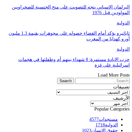
البرلمان الإسباني يتجه للتصويت على منح الجنسية للصحراويين
المولودين قبل 1976
الدولية
ثاباتيرو يؤكد أمام القضاء حصوله على مجوهرات بقيمة 1.3 مليون
أورو كهدايا من المغرب
الدولية
حرب الإبادة مستمرة: 8 شهداء بينهم أم وطفلتها في هجمات
إسرائيلية على غزة
Load More Posts
تصنيفات
تصنيفات
الأرشيف
الأرشيف
Popular Categories
مستجدات
4577
الدولية
1718
حقوق الإنسان
1023