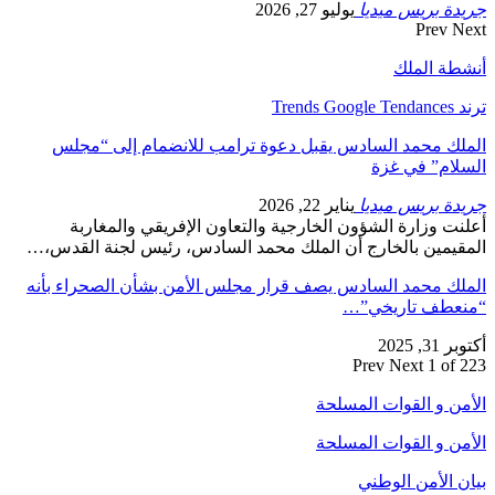
جريدة بريس ميديا
يوليو 27, 2026
Prev
Next
أنشطة الملك
ترند Trends Google Tendances
الملك محمد السادس يقبل دعوة ترامب للانضمام إلى “مجلس
السلام” في غزة
جريدة بريس ميديا
يناير 22, 2026
أعلنت وزارة الشؤون الخارجية والتعاون الإفريقي والمغاربة
المقيمين بالخارج أن الملك محمد السادس، رئيس لجنة القدس،…
الملك محمد السادس يصف قرار مجلس الأمن بشأن الصحراء بأنه
“منعطف تاريخي”…
أكتوبر 31, 2025
Prev
Next
1 of 223
الأمن و القوات المسلحة
الأمن و القوات المسلحة
بيان الأمن الوطني