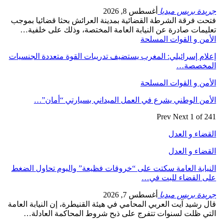
جريدة بريس ميديا
أغسطس 8, 2026
فتحت فرقة الشرطة القضائية بمدينة العرائش بحثا قضائيا بموجب
تعليمات صادرة عن النيابة العامة المختصة، وذلك على خلفية…
الأمن و القوات المسلحة
إعلام إسرائيلي: المغرب يستضيف تدريبات القوة متعددة الجنسيات
المخصصة…
الأمن و القوات المسلحة
الأمن الوطني يشرع في العمل الميداني بسيارتي “أمان”…
Prev
Next
1 of 241
القضاء و العدل
القضاء و العدل
النيابة العامة سكتت على “خروقات فظيعة” واليوم تحاول الضغط
على القضاء للبت في…
جريدة بريس ميديا
أغسطس 7, 2026
قال رشيد آيت العربي المحامي في هيئة القنيطرة، إن النيابة العامة
التي ظلت لسنوات تتفرج على ذبح شروط المحاكمة العادلة…