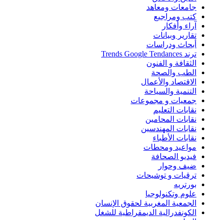
جامعات ومعاهد
كتب ومراجيع
آراء وأفكار
تقارير وبيانات
أبحاث ودراسات
ترند Trends Google Tendances
الثقافة و الفنون
الطب والصحة
الاقتصاد والأعمال
التنمية والسياحة
جمعيات و مجموعات
نقابات التعليم
نقابات المحامين
نقابات المهندسين
نقابات الأطباء
مواعيد ومحطات
فيديو الصحافة
ضيف وحوار
ترقيات و توشيحات
بورتريه
علوم وتكنولوجيا
الجمعية المغربية لحقوق الإنسان
الكونفدرالية الديمقراطية للشغل