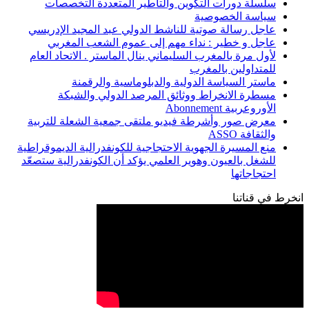
سلسلة دورات التكوين والتأطير المتعددة التخصصات
سياسة الخصوصية
عاجل رسالة صوتية للناشط الدولي عبد المجيد الإدريسي
عاجل و خطير : نداء مهم إلى عموم الشعب المغربي
لأول مرة بالمغرب السليماني ينال الماستر . الاتحاد العام
للمتداولين بالمغرب
ماستر السياسة الدولية والدبلوماسية والرقمنة
مسطرة الانخراط ووثائق المرصد الدولي والشبكة
الأوروعربية Abonnement
معرض صور وأشرطة فيديو ملتقى جمعية الشعلة للتربية
والثقافة ASSO
منع المسيرة الجهوية الاحتجاجية للكونفدرالية الديموقراطية
للشغل بالعيون وهوير العلمي يؤكد أن الكونفدرالية ستصعّد
احتجاجاتها
انخرط في قناتنا