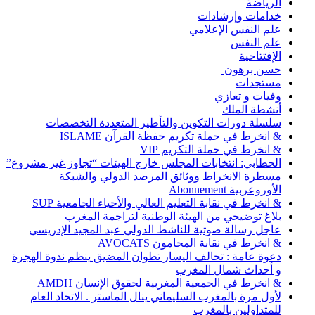
الرياضة
خدامات وإرشادات
علم النفس الإعلامي
علم النفس
الإفتتاحية
حسن برهون
مستجدات
وفيات و تعازي
أنشطة الملك
سلسلة دورات التكوين والتأطير المتعددة التخصصات
& انخرط في حملة تكريم حفظة القرآن ISLAME
& انخرط في حملة التكريم VIP
الحطابي: انتخابات المجلس خارج الهيئات “تجاوز غير مشروع”
مسطرة الانخراط ووثائق المرصد الدولي والشبكة
الأوروعربية Abonnement
& انخرط في نقابة التعليم العالي والأحياء الجامعية SUP
بلاغ توضيحي من الهيئة الوطنية لتراجمة المغرب
عاجل رسالة صوتية للناشط الدولي عبد المجيد الإدريسي
& انخرط في نقابة المحامون AVOCATS
دعوة عامة : تحالف اليسار تطوان المضيق ينظم ندوة الهجرة
و أحداث شمال المغرب
& انخرط في الجمعية المغربية لحقوق الإنسان AMDH
لأول مرة بالمغرب السليماني ينال الماستر . الاتحاد العام
للمتداولين بالمغرب