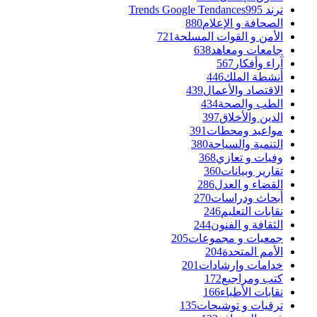
ترند Trends Google Tendances
995
الصحافة و الإعلام
880
الأمن و القوات المسلحة
721
جامعات ومعاهد
638
آراء وأفكار
567
أنشطة الملك
446
الاقتصاد والأعمال
439
الطب والصحة
434
الدين والأخلاق
397
مواعيد ومحطات
391
التنمية والسياحة
380
وفيات و تعازي
368
تقارير وبيانات
360
القضاء و العدل
286
أبحاث ودراسات
270
نقابات التعليم
246
الثقافة و الفنون
244
جمعيات و مجموعات
205
الأمم المتحدة
204
خدامات وإرشادات
201
كتب ومراجيع
172
نقابات الأطباء
166
ترقيات و توشيحات
135