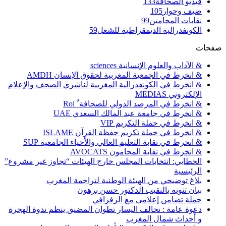
فيديو الصحافة
133
ضيف وحوار
105
نقابات المحامين
99
الكونفدرالية الديمقراطية للشغل
59
صفحات
& الآداب والعلوم الإنسانية sciences
& انخرط في الجمعية المغربية لحقوق الإنسان AMDH
& انخرط في الكونفدرالية المغربية لناشري الصحف والإعلام
الإلكتروني MEDIAS
& انخرط في المرصد الدولي للصحافة ٌ Roi
& انخرط في جامعة عبد المالك السعدي UAE
& انخرط في حملة التكريم VIP
& انخرط في حملة تكريم حفظة القرآن ISLAME
& انخرط في نقابة التعليم العالي والأحياء الجامعية SUP
& انخرط في نقابة المحامون AVOCATS
الحطابي: انتخابات المجلس خارج الهيئات “تجاوز غير مشروع”
الرئيسية
بلاغ توضيحي من الهيئة الوطنية لتراجمة المغرب
بيان تنويه بالنقيب الدكتور حسن برهون
حملة تضامن إعلامي مع الزفزافي
دعوة عامة : تحالف اليسار تطوان المضيق ينظم ندوة الهجرة
و أحداث شمال المغرب