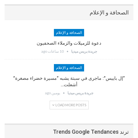
الصحافة و الإعلام
الصحافة و الإعلام
دعوة للزميلات والزملاء الصحفيون
جريدة بريس ميديا
10 ساعات ago
الصحافة و الإعلام
“إل باييس”: ماجرى في سبتة يشبه “مسيرة خضراء مصغرة”
أشعلت…
جريدة بريس ميديا
يومين ago
LOAD MORE POSTS
ترند Trends Google Tendances