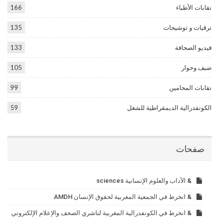
نقابات الأطباء
166
ترقيات و توشيحات
135
فيديو الصحافة
133
ضيف وحوار
105
نقابات المحامين
99
الكونفدرالية الديمقراطية للشغل
59
صفحات
& الآداب والعلوم الإنسانية sciences
& انخرط في الجمعية المغربية لحقوق الإنسان AMDH
& انخرط في الكونفدرالية المغربية لناشري الصحف والإعلام الإلكتروني