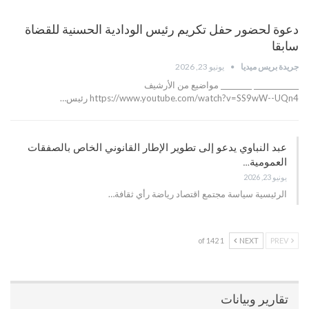
دعوة لحضور حفل تكريم رئيس الودادية الحسنية للقضاة
سابقا
جريدة بريس ميديا
يونيو 23, 2026
_____________ _________ مواضيع من الأرشيف
https://www.youtube.com/watch?v=SS9wW--UQn4 رئيس…
عبد النباوي يدعو إلى تطوير الإطار القانوني الخاص بالصفقات
العمومية…
يونيو 23, 2026
الرئيسية سياسة مجتمع اقتصاد رياضة رأي ثقافة…
1 of 142
NEXT
PREV
تقارير وبيانات