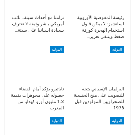
رئيسة المفوضية الأوروبية
تزامنا مع أحداث سبتة.. نائب
لسانشيز: لا يمكن قبول
أمريكي ينشر وثيقة لا تعترف
استخدام الهجرة كورقة
بسيادة اسبانيا على سبتة…
ضغط وينبغي تعزيز…
الدولية
الدولية
البرلمان الإسباني يتجه
ثاباتيرو يؤكد أمام القضاء
للتصويت على منح الجنسية
حصوله على مجوهرات بقيمة
للصحراويين المولودين قبل
1.3 مليون أورو كهدايا من
1976
المغرب
الدولية
الدولية