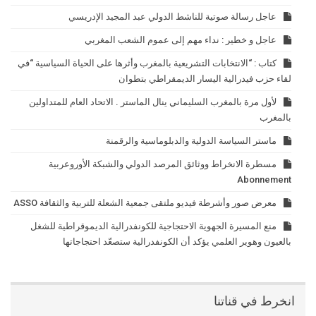
عاجل رسالة صوتية للناشط الدولي عبد المجيد الإدريسي
عاجل و خطير : نداء مهم إلى عموم الشعب المغربي
كتاب : “الانتخابات التشريعية بالمغرب وأثرها على الحياة السياسية “في
لقاء حزب فيدرالية اليسار الديمقراطي بتطوان
لأول مرة بالمغرب السليماني ينال الماستر . الاتحاد العام للمتداولين
بالمغرب
ماستر السياسة الدولية والدبلوماسية والرقمنة
مسطرة الانخراط ووثائق المرصد الدولي والشبكة الأوروعربية
Abonnement
معرض صور وأشرطة فيديو ملتقى جمعية الشعلة للتربية والثقافة ASSO
منع المسيرة الجهوية الاحتجاجية للكونفدرالية الديموقراطية للشغل
بالعيون وهوير العلمي يؤكد أن الكونفدرالية ستصعّد احتجاجاتها
انخرط في قناتنا