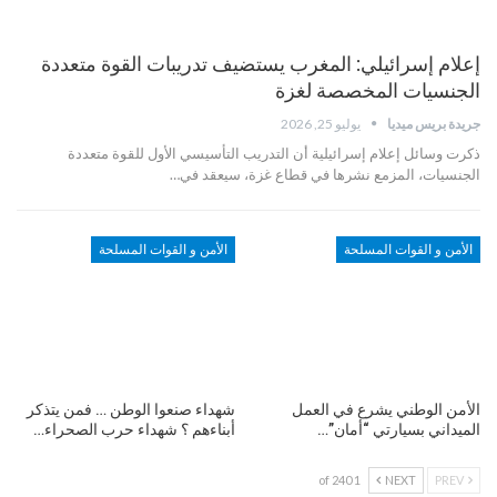
إعلام إسرائيلي: المغرب يستضيف تدريبات القوة متعددة
الجنسيات المخصصة لغزة
جريدة بريس ميديا
يوليو 25, 2026
ذكرت وسائل إعلام إسرائيلية أن التدريب التأسيسي الأول للقوة متعددة
الجنسيات، المزمع نشرها في قطاع غزة، سيعقد في…
الأمن و القوات المسلحة
الأمن و القوات المسلحة
الأمن الوطني يشرع في العمل
شهداء صنعوا الوطن … فمن يتذكر
الميداني بسيارتي “أمان”…
أبناءهم ؟ شهداء حرب الصحراء…
1 of 240
NEXT
PREV