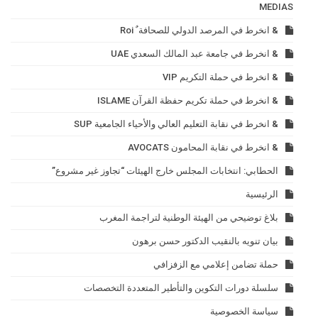
MEDIAS
& انخرط في المرصد الدولي للصحافة ٌ Roi
& انخرط في جامعة عبد المالك السعدي UAE
& انخرط في حملة التكريم VIP
& انخرط في حملة تكريم حفظة القرآن ISLAME
& انخرط في نقابة التعليم العالي والأحياء الجامعية SUP
& انخرط في نقابة المحامون AVOCATS
الحطابي: انتخابات المجلس خارج الهيئات “تجاوز غير مشروع”
الرئيسية
بلاغ توضيحي من الهيئة الوطنية لتراجمة المغرب
بيان تنويه بالنقيب الدكتور حسن برهون
حملة تضامن إعلامي مع الزفزافي
سلسلة دورات التكوين والتأطير المتعددة التخصصات
سياسة الخصوصية