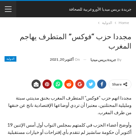
جريدة بريس ميديا الأوروعربية للصحافة
Home
الدولية
مجددا حزب “فوكس” المتطرف يهاجم
المغرب
On
أكتوبر 20, 2021
الدولية
By
جريدة بريس ميديا
Share
مجددا اتهم حزب “فوكس” المتطرف المغرب بخنق مدينتي سبتة
ومليلية المحتلتين، معتبرا أن تردي أوضاعها الإقتصادية ناتج عن خنقها
من طرف المغرب.
وأوضح أعضاء الحزب في كلمتهم بمجلس النواب أول أمس الإثنين 19
أكتوبر أن حكومة سانشيز لم تتقدم بأي إقتراحات أو خيارات مستقبلية