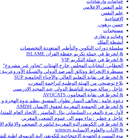
خدامات وإرشادات
علم النفس الإعلامي
علم النفس
الإفتتاحية
حسن برهون
مستجدات
وفيات و تعازي
أنشطة الملك
سلسلة دورات التكوين والتأطير المتعددة التخصصات
& انخرط في حملة تكريم حفظة القرآن ISLAME
& انخرط في حملة التكريم VIP
الحطابي: انتخابات المجلس خارج الهيئات “تجاوز غير مشروع”
مسطرة الانخراط ووثائق المرصد الدولي والشبكة الأوروعربية Abonnement
& انخرط في نقابة التعليم العالي والأحياء الجامعية SUP
بلاغ توضيحي من الهيئة الوطنية لتراجمة المغرب
عاجل رسالة صوتية للناشط الدولي عبد المجيد الإدريسي
& انخرط في نقابة المحامون AVOCATS
دعوة عامة : تحالف اليسار تطوان المضيق ينظم ندوة الهجرة و
& انخرط في الجمعية المغربية لحقوق الإنسان AMDH
لأول مرة بالمغرب السليماني ينال الماستر . الاتحاد العام للمتد
عاجل و خطير : نداء مهم إلى عموم الشعب المغربي
& انخرط في الكونفدرالية المغربية لناشري الصحف والإعلام الإلكترو
& الآداب والعلوم الإنسانية sciences
منع المسيرة الجهوية الاحتجاجية للكونفدرالية الديموقراطية للش