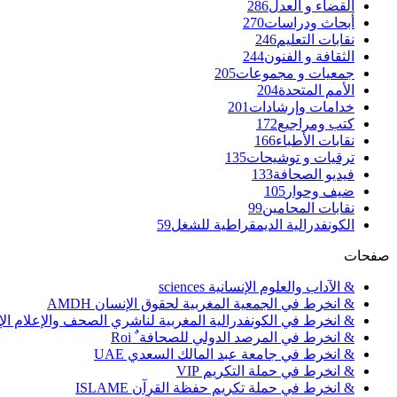
القضاء و العدل
286
أبحاث ودراسات
270
نقابات التعليم
246
الثقافة و الفنون
244
جمعيات و مجموعات
205
الأمم المتحدة
204
خدامات وإرشادات
201
كتب ومراجيع
172
نقابات الأطباء
166
ترقيات و توشيحات
135
فيديو الصحافة
133
ضيف وحوار
105
نقابات المحامين
99
الكونفدرالية الديمقراطية للشغل
59
صفحات
& الآداب والعلوم الإنسانية sciences
& انخرط في الجمعية المغربية لحقوق الإنسان AMDH
& انخرط في الكونفدرالية المغربية لناشري الصحف والإعلام الإلكترو
& انخرط في المرصد الدولي للصحافة ٌ Roi
& انخرط في جامعة عبد المالك السعدي UAE
& انخرط في حملة التكريم VIP
& انخرط في حملة تكريم حفظة القرآن ISLAME