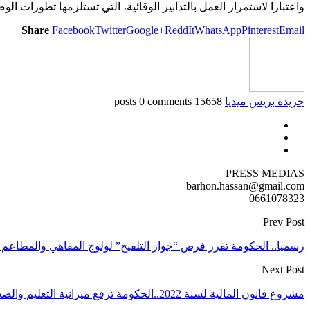
واعتبارا لاستمرار العمل بالتدابير الوقائية، التي تستلزمها تطورات ا
Share
Facebook
Twitter
Google+
ReddIt
WhatsApp
Pinterest
Email
جريدة بريس ميديا
15658 posts
0 comments
PRESS MEDIAS
barhon.hassan@gmail.com
0661078323
Prev Post
رسميا.. الحكومة تقرر فرض “جواز التلقيح” لولوج المقاهي والمطاعم 
Next Post
مشروع قانون المالية لسنة 2022..الحكومة ترفع ميزانية التعليم والصحة والتعويضات العائلية