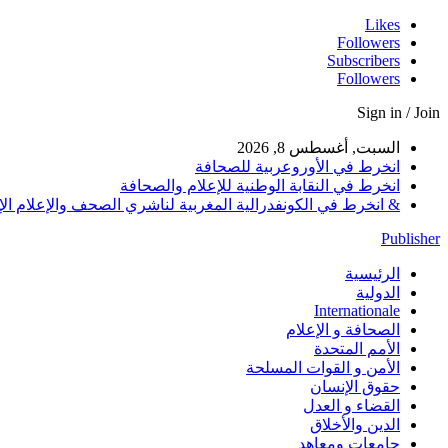
Likes
Followers
Subscribers
Followers
Sign in / Join
السبت, أغسطس 8, 2026
انخرط في الأوروعربية للصحافة
انخرط في النقابة الوطنية للإعلام والصحافة
& انخرط في الكونفدرالية المغربية لناشري الصحف والإعلام الإلكترو
Publisher
الرئيسية
الدولية
Internationale
الصحافة و الإعلام
الأمم المتحدة
الأمن و القوات المسلحة
حقوق الإنسان
القضاء و العدل
الدين والأخلاق
جامعات ومعاهد