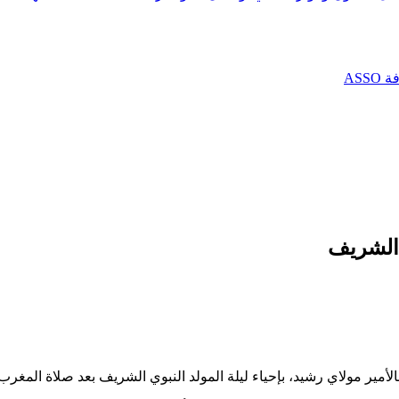
AS
 الشريف
اء ليلة المولد النبوي الشريف بعد صلاة المغرب، ليومه الاثنين 11 ربيع الأول 1443 هـ، الموا