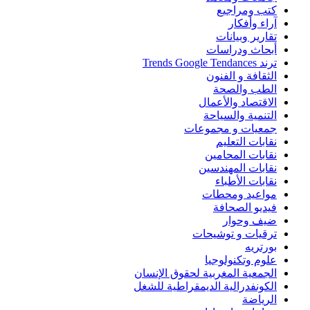
كتب ومراجيع
آراء وأفكار
تقارير وبيانات
أبحاث ودراسات
ترند Trends Google Tendances
الثقافة و الفنون
الطب والصحة
الاقتصاد والأعمال
التنمية والسياحة
جمعيات و مجموعات
نقابات التعليم
نقابات المحامين
نقابات المهندسين
نقابات الأطباء
مواعيد ومحطات
فيديو الصحافة
ضيف وحوار
ترقيات و توشيحات
بورتريه
علوم وتكنولوجيا
الجمعية المغربية لحقوق الإنسان
الكونفدرالية الديمقراطية للشغل
الرياضة