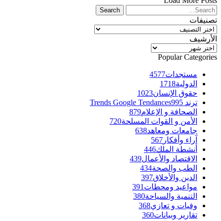
Load More Posts
تصنيفات
تصنيفات
الأرشيف
الأرشيف
Popular Categories
مستجدات
4577
الدولية
1718
حقوق الإنسان
1023
ترند Trends Google Tendances
995
الصحافة و الإعلام
879
الأمن و القوات المسلحة
720
جامعات ومعاهد
638
آراء وأفكار
567
أنشطة الملك
446
الاقتصاد والأعمال
439
الطب والصحة
434
الدين والأخلاق
397
مواعيد ومحطات
391
التنمية والسياحة
380
وفيات و تعازي
368
تقارير وبيانات
360