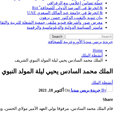
حملة تضامن إعلامي مع الزفزافي
& انخرط في المرصد الدولي للصحافة ٌ Roi
& انخرط في جامعة عبد المالك السعدي UAE
بيان تنويه بالنقيب الدكتور حسن برهون
معرض صور وأشرطة فيديو ملتقى جمعية الشعلة للتربية والثقافة SO
ماستر السياسة الدولية والدبلوماسية والرقمنة
جريدة بريس ميديا الأوروعربية للصحافة
Home
أنشطة الملك
الملك محمد السادس يحيي ليلة المولد النبوي الشريف
الملك محمد السادس يحيي ليلة المولد النبوي
أنشطة الملك
By
جريدة بريس ميديا
On
أكتوبر 18, 2021
Share
قام الملك محمد السادس، مرفوقا بولي العهد الأمير مولاي الحسن، وبالأمير مولاي رشيد، بإحي