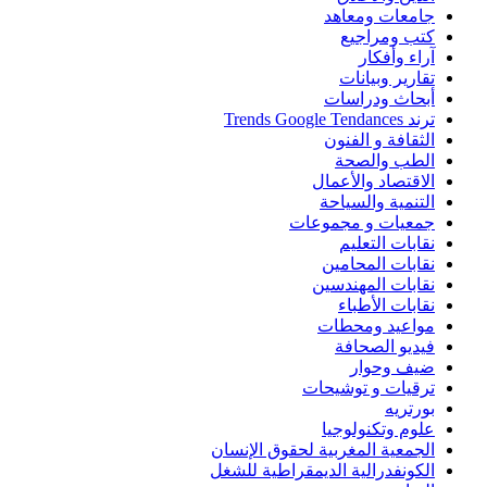
جامعات ومعاهد
كتب ومراجيع
آراء وأفكار
تقارير وبيانات
أبحاث ودراسات
ترند Trends Google Tendances
الثقافة و الفنون
الطب والصحة
الاقتصاد والأعمال
التنمية والسياحة
جمعيات و مجموعات
نقابات التعليم
نقابات المحامين
نقابات المهندسين
نقابات الأطباء
مواعيد ومحطات
فيديو الصحافة
ضيف وحوار
ترقيات و توشيحات
بورتريه
علوم وتكنولوجيا
الجمعية المغربية لحقوق الإنسان
الكونفدرالية الديمقراطية للشغل