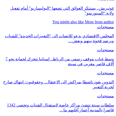
غوتيريش.. يستنكر العوائق التي تضعها “البوليساريو” أمام تفعيل
ولاية “المينورسو”
You might also like
More from author
مستجدات
المجلس الاقتصادي يدعو للإنصات إلى “التعبيرات الجديدة” للشباب
ويرصد فجوة بينهم وبعض…
مستجدات
وسط غياب موقف رسمي من الرباط.. إسبانيا تتحرك لحماية نحو 7
آلاف قاصر مغربي في سبتة
مستجدات
التدوين يقود ناشطا بمراكش إلى الاعتقال.. وحقوقيون: انتهاك صارخ
لحرية التعبير
مستجدات
سلطات سبتة تنشئ مراكز خاصة لاستقبال الفتيات وتحصي 1342
قاصرا بالمدينة أعمار أغلبهم ما…