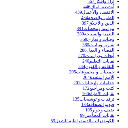
آراء وأفكار
567
أنشطة الملك
446
الاقتصاد والأعمال
439
الطب والصحة
434
الدين والأخلاق
397
مواعيد ومحطات
391
التنمية والسياحة
380
وفيات و تعازي
368
تقارير وبيانات
360
القضاء و العدل
286
أبحاث ودراسات
270
نقابات التعليم
246
الثقافة و الفنون
244
جمعيات و مجموعات
205
الأمم المتحدة
204
خدامات وإرشادات
201
كتب ومراجيع
172
نقابات الأطباء
166
ترقيات و توشيحات
135
فيديو الصحافة
133
ضيف وحوار
105
نقابات المحامين
99
الكونفدرالية الديمقراطية للشغل
59