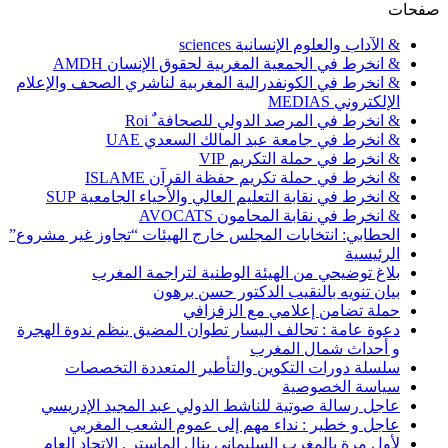
صفحات
& الآداب والعلوم الإنسانية sciences
& انخرط في الجمعية المغربية لحقوق الإنسان AMDH
& انخرط في الكونفدرالية المغربية لناشري الصحف والإعلام
الإلكتروني MEDIAS
& انخرط في المرصد الدولي للصحافة ٌ Roi
& انخرط في جامعة عبد المالك السعدي UAE
& انخرط في حملة التكريم VIP
& انخرط في حملة تكريم حفظة القرآن ISLAME
& انخرط في نقابة التعليم العالي والأحياء الجامعية SUP
& انخرط في نقابة المحامون AVOCATS
الحطابي: انتخابات المجلس خارج الهيئات “تجاوز غير مشروع”
الرئيسية
بلاغ توضيحي من الهيئة الوطنية لتراجمة المغرب
بيان تنويه بالنقيب الدكتور حسن برهون
حملة تضامن إعلامي مع الزفزافي
دعوة عامة : تحالف اليسار تطوان المضيق ينظم ندوة الهجرة
و أحداث شمال المغرب
سلسلة دورات التكوين والتأطير المتعددة التخصصات
سياسة الخصوصية
عاجل رسالة صوتية للناشط الدولي عبد المجيد الإدريسي
عاجل و خطير : نداء مهم إلى عموم الشعب المغربي
لأول مرة بالمغرب السليماني ينال الماستر . الاتحاد العام