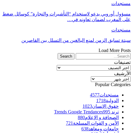
مستجدات
مسؤول أوروبي يدعو لاستخدام “التأشيرات والتجارة” كوسائل ضغط
على المغرب لضمان تعاونه في…
مستجدات
سبتة تسابق الزمن لمنع البالغين من التسلل بين القاصرين
Load More Posts
تصنيفات
تصنيفات
الأرشيف
الأرشيف
Popular Categories
مستجدات
4577
الدولية
1718
حقوق الإنسان
1023
ترند Trends Google Tendances
995
الصحافة و الإعلام
880
الأمن و القوات المسلحة
721
جامعات ومعاهد
638