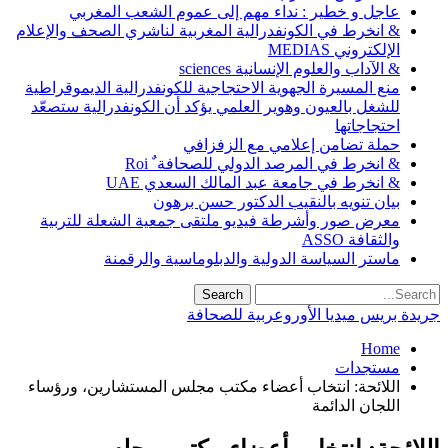
عاجل و خطير : نداء مهم إلى عموم الشعب المغربي
& انخرط في الكونفدرالية المغربية لناشري الصحف والإعلام
الإلكتروني MEDIAS
& الآداب والعلوم الإنسانية sciences
منع المسيرة الجهوية الاحتجاجية للكونفدرالية الديموقراطية
للشغل بالعيون وهوير العلمي يؤكد أن الكونفدرالية ستصعّد
احتجاجاتها
حملة تضامن إعلامي مع الزفزافي
& انخرط في المرصد الدولي للصحافة ٌ Roi
& انخرط في جامعة عبد المالك السعدي UAE
بيان تنويه بالنقيب الدكتور حسن برهون
معرض صور وأشرطة فيديو ملتقى جمعية الشعلة للتربية
والثقافة ASSO
ماستر السياسة الدولية والدبلوماسية والرقمنة
جريدة بريس ميديا الأوروعربية للصحافة
Home
مستجدات
اللائحة: انتخاب أعضاء مكتب مجلس المستشارين، ورؤساء
اللجان الدائمة