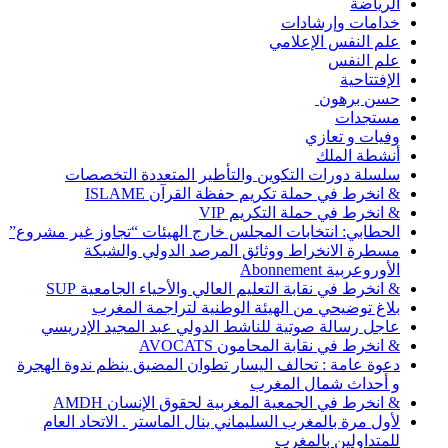
الرياضة
خدامات وإرشادات
علم النفس الإعلامي
علم النفس
الإفتتاحية
حسن برهون
مستجدات
وفيات و تعازي
أنشطة الملك
سلسلة دورات التكوين والتأطير المتعددة التخصصات
& انخرط في حملة تكريم حفظة القرآن ISLAME
& انخرط في حملة التكريم VIP
الحطابي: انتخابات المجلس خارج الهيئات “تجاوز غير مشروع”
مسطرة الانخراط ووثائق المرصد الدولي والشبكة
الأوروعربية Abonnement
& انخرط في نقابة التعليم العالي والأحياء الجامعية SUP
بلاغ توضيحي من الهيئة الوطنية لتراجمة المغرب
عاجل رسالة صوتية للناشط الدولي عبد المجيد الإدريسي
& انخرط في نقابة المحامون AVOCATS
دعوة عامة : تحالف اليسار تطوان المضيق ينظم ندوة الهجرة
و أحداث شمال المغرب
& انخرط في الجمعية المغربية لحقوق الإنسان AMDH
لأول مرة بالمغرب السليماني ينال الماستر . الاتحاد العام
للمتداولين بالمغرب