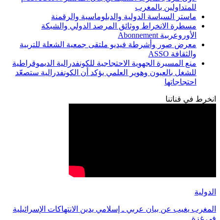
للمتداولين بالمغرب
ماستر السياسة الدولية والدبلوماسية والرقمنة
مسطرة الانخراط ووثائق المرصد الدولي والشبكة
الأوروعربية Abonnement
معرض صور وأشرطة فيديو ملتقى جمعية الشعلة للتربية
والثقافة ASSO
منع المسيرة الجهوية الاحتجاجية للكونفدرالية الديموقراطية
للشغل بالعيون وهوير العلمي يؤكد أن الكونفدرالية ستصعّد
احتجاجاتها
انخرط في قناتنا
الدولية
المغرب يغيب عن بيان عربي ـ إسلامي يدين الانتهاكات الإسرائيلية
في غزة