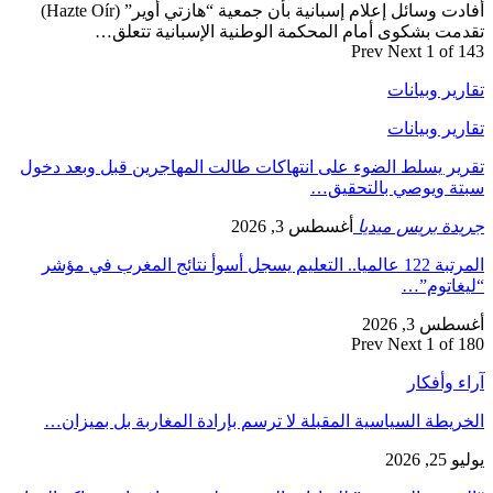
أفادت وسائل إعلام إسبانية بأن جمعية “هازتي أوير” (Hazte Oír)
تقدمت بشكوى أمام المحكمة الوطنية الإسبانية تتعلق…
Prev
Next
1 of 143
تقارير وبيانات
تقارير وبيانات
تقرير يسلط الضوء على انتهاكات طالت المهاجرين قبل وبعد دخول
سبتة ويوصي بالتحقيق…
جريدة بريس ميديا
أغسطس 3, 2026
المرتبة 122 عالميا.. التعليم يسجل أسوأ نتائج المغرب في مؤشر
“ليغاتوم”…
أغسطس 3, 2026
Prev
Next
1 of 180
آراء وأفكار
الخريطة السياسية المقبلة لا ترسم بإرادة المغاربة بل بميزان…
يوليو 25, 2026