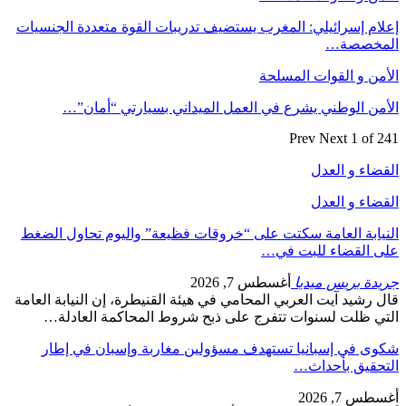
إعلام إسرائيلي: المغرب يستضيف تدريبات القوة متعددة الجنسيات
المخصصة…
الأمن و القوات المسلحة
الأمن الوطني يشرع في العمل الميداني بسيارتي “أمان”…
Prev
Next
1 of 241
القضاء و العدل
القضاء و العدل
النيابة العامة سكتت على “خروقات فظيعة” واليوم تحاول الضغط
على القضاء للبت في…
جريدة بريس ميديا
أغسطس 7, 2026
قال رشيد آيت العربي المحامي في هيئة القنيطرة، إن النيابة العامة
التي ظلت لسنوات تتفرج على ذبح شروط المحاكمة العادلة…
شكوى في إسبانيا تستهدف مسؤولين مغاربة وإسبان في إطار
التحقيق بأحداث…
أغسطس 7, 2026