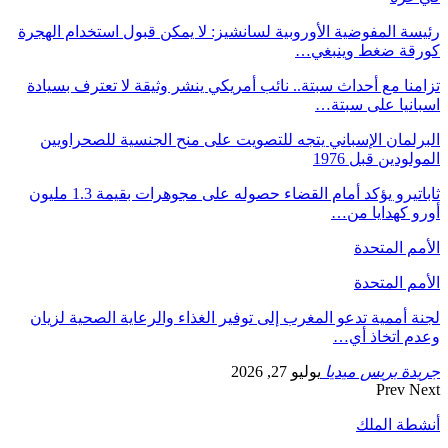
رئيسة المفوضية الأوروبية لسانشيز: لا يمكن قبول استخدام الهجرة
كورقة ضغط وينبغي…
تزامنا مع أحداث سبتة.. نائب أمريكي ينشر وثيقة لا تعترف بسيادة
اسبانيا على سبتة…
البرلمان الإسباني يتجه للتصويت على منح الجنسية للصحراويين
المولودين قبل 1976
ثاباتيرو يؤكد أمام القضاء حصوله على مجوهرات بقيمة 1.3 مليون
أورو كهدايا من…
الأمم المتحدة
الأمم المتحدة
لجنة أممية تدعو المغرب إلى توفير الغذاء والرعاية الصحية لزيان
وعدم اتخاذ أي…
جريدة بريس ميديا
يوليو 27, 2026
Prev
Next
أنشطة الملك