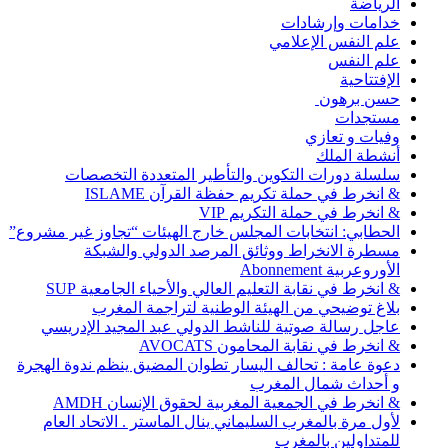
الرياضة
خدامات وإرشادات
علم النفس الإعلامي
علم النفس
الإفتتاحية
حسن برهون
مستجدات
وفيات و تعازي
أنشطة الملك
سلسلة دورات التكوين والتأطير المتعددة التخصصات
& انخرط في حملة تكريم حفظة القرآن ISLAME
& انخرط في حملة التكريم VIP
الحطابي: انتخابات المجلس خارج الهيئات “تجاوز غير مشروع”
مسطرة الانخراط ووثائق المرصد الدولي والشبكة
الأوروعربية Abonnement
& انخرط في نقابة التعليم العالي والأحياء الجامعية SUP
بلاغ توضيحي من الهيئة الوطنية لتراجمة المغرب
عاجل رسالة صوتية للناشط الدولي عبد المجيد الإدريسي
& انخرط في نقابة المحامون AVOCATS
دعوة عامة : تحالف اليسار تطوان المضيق ينظم ندوة الهجرة
و أحداث شمال المغرب
& انخرط في الجمعية المغربية لحقوق الإنسان AMDH
لأول مرة بالمغرب السليماني ينال الماستر . الاتحاد العام
للمتداولين بالمغرب