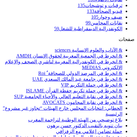
ترقيات و توشيحات
135
فيديو الصحافة
133
ضيف وحوار
105
نقابات المحامين
99
الكونفدرالية الديمقراطية للشغل
59
صفحات
& الآداب والعلوم الإنسانية sciences
& انخرط في الجمعية المغربية لحقوق الإنسان AMDH
& انخرط في الكونفدرالية المغربية لناشري الصحف والإعلام
الإلكتروني MEDIAS
& انخرط في المرصد الدولي للصحافة ٌ Roi
& انخرط في جامعة عبد المالك السعدي UAE
& انخرط في حملة التكريم VIP
& انخرط في حملة تكريم حفظة القرآن ISLAME
& انخرط في نقابة التعليم العالي والأحياء الجامعية SUP
& انخرط في نقابة المحامون AVOCATS
الحطابي: انتخابات المجلس خارج الهيئات “تجاوز غير مشروع”
الرئيسية
بلاغ توضيحي من الهيئة الوطنية لتراجمة المغرب
بيان تنويه بالنقيب الدكتور حسن برهون
حملة تضامن إعلامي مع الزفزافي