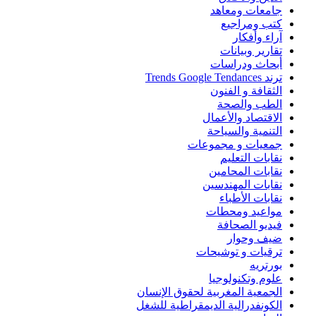
جامعات ومعاهد
كتب ومراجيع
آراء وأفكار
تقارير وبيانات
أبحاث ودراسات
ترند Trends Google Tendances
الثقافة و الفنون
الطب والصحة
الاقتصاد والأعمال
التنمية والسياحة
جمعيات و مجموعات
نقابات التعليم
نقابات المحامين
نقابات المهندسين
نقابات الأطباء
مواعيد ومحطات
فيديو الصحافة
ضيف وحوار
ترقيات و توشيحات
بورتريه
علوم وتكنولوجيا
الجمعية المغربية لحقوق الإنسان
الكونفدرالية الديمقراطية للشغل