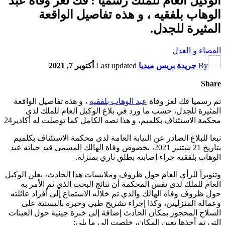
الوكيل العام للملك رسميا : فك لغز وفاة عبد
الوهاب بلفقيه ، و هذه تفاصيل الواقعة
المثيرة للجدل.
القضاء و العدل
By
جريدة بريس ميديا
Last updated
أكتوبر 7, 2021
Share
تم رسميا فك لغز وفاة
عبد الوهاب بلفقيه
، و هذه تفاصيل الواقعة
المثيرة للجدل، حسب ما ورد في بلاغ الوكيل العام للملك لدى
محكمة الاستئناف بكلميم، و هذا نصه الكامل كما توصلت له أكادير24
تبعا للبلاغ الصادر عن النيابة العامة لدى محكمة الاستئناف بكلميم
بتاريخ 21 شتنبر 2021، بخصوص وفاة الهالك المسمى قيد حياته عبد
الوهاب بلفقيه جراء إصابته بطلق ناري بمنزله.
وتنويراً للرأي العام حول ظروف وملابسات هذا الحادث، يعلن الوكيل
العام للملك لدى نفس المحكمة أن نتائج البحث الذي تم الأمر به
حول ظروف وفاة الهالك والذي تم خلاله الاستماع إلى أفراد عائلته
وعماله المنزليين، وكذا إجراء تشريح طبي وخبرة باليستية على
السلاح المحجوز بمكان الحادث إضافة إلى خبرة جينية حول العينات
التي تم أخذها بعين المكان، خلصت إلى ما يلي: