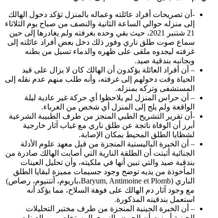
-أن تصريحات أفراد عائلته وعماله بالمنزل تؤكد دخول الهالك
إلى منزله حوالي الساعة الثانية والنصف من صباح يوم الثلاثاء
21 شتنبر 2021، حيث بقي وحده بغرفته ولم يغادرها إلى حين
سماع صوت طلق ناري وفور ذلك دخل بعض أفراد عائلته إلى
غرفته ليجدوه ملقى على ظهره والدماء تسيل من بطنه
وبجانبه بندقية صيد.
– أن أفراد العائلة يؤكدون أن الهالك كان لا يزال على قيد
الحياة وقت دخولهم إلى غرفته، وأنه طلب منهم عدم نقله إلى
المستشفى وتركه بمنزله.
– أن حراس المنزل لم يلاحظوا أي حركة غير عادية ليلة
الواقعة ولم يلج إلى المنزل أي شخص من الغرباء.
-أن تقرير التشريح الطبي المنجز من طرف الطبيبة الشرعية
أبرز أن الوفاة ناتجة عن طلق ناري مع غياب آثار خارجية
لشظايا الطلق المحيط بمكان الإصابة.
– أن الخبرة الباليستية المنجزة من قبل معهد علوم الأدلة
الجنائية أثبتت أن الطلقة النارية التي أصابت الهالك صادرة من
بندقية صيد والتي تبين أنها في ملكيته، وأن تحليل العينات
المأخوذة من يديه توضح وجود جسيمات مميزة لبقايا الطلق
الناري (Baryum, Antimoine et Plomb،باريوم، أنتنيوم، رصاص)
مع وجود آثار دم الهالك على فوهة السلاح، مما يؤكد أنه
استعمل بندقيته المذكورة.
– أن الخبرة الجينية المنجزة من طرف مختبر التحليلات
الجينية أبرزت أن الحمض النووي المستخلص من العينات