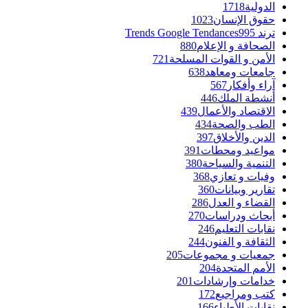
الدولية
1718
حقوق الإنسان
1023
ترند Trends Google Tendances
995
الصحافة و الإعلام
880
الأمن و القوات المسلحة
721
جامعات ومعاهد
638
آراء وأفكار
567
أنشطة الملك
446
الاقتصاد والأعمال
439
الطب والصحة
434
الدين والأخلاق
397
مواعيد ومحطات
391
التنمية والسياحة
380
وفيات و تعازي
368
تقارير وبيانات
360
القضاء و العدل
286
أبحاث ودراسات
270
نقابات التعليم
246
الثقافة و الفنون
244
جمعيات و مجموعات
205
الأمم المتحدة
204
خدامات وإرشادات
201
كتب ومراجيع
172
نقابات الأطباء
166