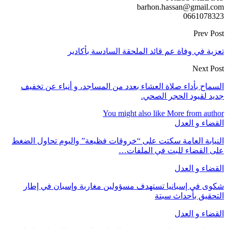
barhon.hassan@gmail.com
0661078323
Prev Post
تعزية في وفاة عم قائد الملحقة السادسة بأكادير
Next Post
السماح بأداء صلاة العشاء بعدد من المساجد، و أنباء عن تخفيف
جديد لقيود الحجر الصحي.
You might also like
More from author
القضاء و العدل
النيابة العامة سكتت على “خروقات فظيعة” واليوم تحاول الضغط
على القضاء للبت في الملفات…
القضاء و العدل
شكوى في إسبانيا تستهدف مسؤولين مغاربة وإسبان في إطار
التحقيق بأحداث سبتة
القضاء و العدل