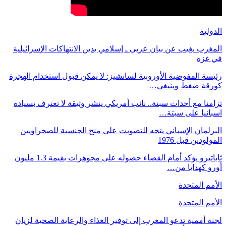
الدولية
المغرب يغيب عن بيان عربي ـ إسلامي يدين الانتهاكات الإسرائيلية
في غزة
رئيسة المفوضية الأوروبية لسانشيز: لا يمكن قبول استخدام الهجرة
كورقة ضغط وينبغي…
تزامنا مع أحداث سبتة.. نائب أمريكي ينشر وثيقة لا تعترف بسيادة
اسبانيا على سبتة…
البرلمان الإسباني يتجه للتصويت على منح الجنسية للصحراويين
المولودين قبل 1976
ثاباتيرو يؤكد أمام القضاء حصوله على مجوهرات بقيمة 1.3 مليون
أورو كهدايا من…
الأمم المتحدة
الأمم المتحدة
لجنة أممية تدعو المغرب إلى توفير الغذاء والرعاية الصحية لزيان