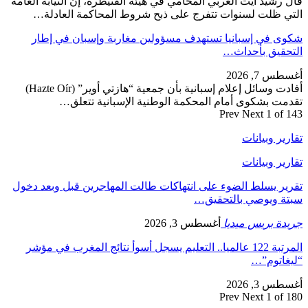
قال رشيد آيت العربي المحامي في هيئة القنيطرة، إن النيابة العامة
التي ظلت لسنوات تتفرج على ذبح شروط المحاكمة العادلة…
شكوى في إسبانيا تستهدف مسؤولين مغاربة وإسبان في إطار
التحقيق بأحداث…
أغسطس 7, 2026
أفادت وسائل إعلام إسبانية بأن جمعية “هازتي أوير” (Hazte Oír)
تقدمت بشكوى أمام المحكمة الوطنية الإسبانية تتعلق…
Prev
Next
1 of 143
تقارير وبيانات
تقارير وبيانات
تقرير يسلط الضوء على انتهاكات طالت المهاجرين قبل وبعد دخول
سبتة ويوصي بالتحقيق…
جريدة بريس ميديا
أغسطس 3, 2026
المرتبة 122 عالميا.. التعليم يسجل أسوأ نتائج المغرب في مؤشر
“ليغاتوم”…
أغسطس 3, 2026
Prev
Next
1 of 180