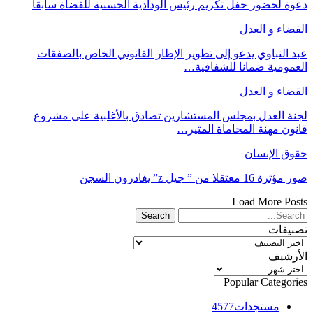
دعوة لحضور حفل تكريم رئيس الودادية الحسنية للقضاة سابقا
القضاء و العدل
عبد النباوي يدعو إلى تطوير الإطار القانوني الخاص بالصفقات
العمومية ضمانا للشفافية…
القضاء و العدل
لجنة العدل بمجلس المستشارين تصادق بالأغلبية على مشروع
قانون مهنة المحاماة المثير…
حقوق الإنسان
صور مؤثرة 16 معتقلا من ” جيل z” يغادرون السجن
Load More Posts
تصنيفات
تصنيفات
الأرشيف
الأرشيف
Popular Categories
مستجدات
4577