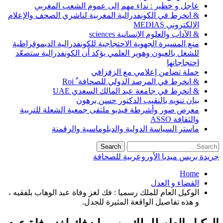
عاجل و خطير : نداء مهم إلى عموم الشعب المغربي
& انخرط في الكونفدرالية المغربية لناشري الصحف والإعلام
الإلكتروني MEDIAS
& الآداب والعلوم الإنسانية sciences
منع المسيرة الجهوية الاحتجاجية للكونفدرالية الديموقراطية
للشغل بالعيون وهوير العلمي يؤكد أن الكونفدرالية ستصعّد
احتجاجاتها
حملة تضامن إعلامي مع الزفزافي
& انخرط في المرصد الدولي للصحافة ٌ Roi
& انخرط في جامعة عبد المالك السعدي UAE
بيان تنويه بالنقيب الدكتور حسن برهون
معرض صور وأشرطة فيديو ملتقى جمعية الشعلة للتربية
والثقافة ASSO
ماستر السياسة الدولية والدبلوماسية والرقمنة
جريدة بريس ميديا الأوروعربية للصحافة
Home
القضاء و العدل
الوكيل العام للملك رسميا : فك لغز وفاة عبد الوهاب بلفقيه ،
و هذه تفاصيل الواقعة المثيرة للجدل.