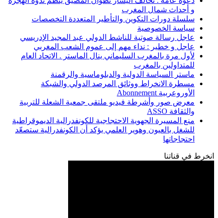
دعوة عامة : تحالف اليسار تطوان المضيق ينظم ندوة الهجرة
و أحداث شمال المغرب
سلسلة دورات التكوين والتأطير المتعددة التخصصات
سياسة الخصوصية
عاجل رسالة صوتية للناشط الدولي عبد المجيد الإدريسي
عاجل و خطير : نداء مهم إلى عموم الشعب المغربي
لأول مرة بالمغرب السليماني ينال الماستر . الاتحاد العام
للمتداولين بالمغرب
ماستر السياسة الدولية والدبلوماسية والرقمنة
مسطرة الانخراط ووثائق المرصد الدولي والشبكة
الأوروعربية Abonnement
معرض صور وأشرطة فيديو ملتقى جمعية الشعلة للتربية
والثقافة ASSO
منع المسيرة الجهوية الاحتجاجية للكونفدرالية الديموقراطية
للشغل بالعيون وهوير العلمي يؤكد أن الكونفدرالية ستصعّد
احتجاجاتها
انخرط في قناتنا