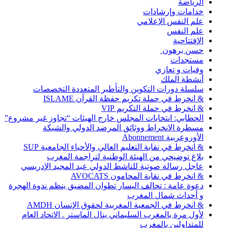
الرياضة
خدامات وإرشادات
علم النفس الإعلامي
علم النفس
الإفتتاحية
حسن برهون
مستجدات
وفيات و تعازي
أنشطة الملك
سلسلة دورات التكوين والتأطير المتعددة التخصصات
& انخرط في حملة تكريم حفظة القرآن ISLAME
& انخرط في حملة التكريم VIP
الحطابي: انتخابات المجلس خارج الهيئات “تجاوز غير مشروع”
مسطرة الانخراط ووثائق المرصد الدولي والشبكة
الأوروعربية Abonnement
& انخرط في نقابة التعليم العالي والأحياء الجامعية SUP
بلاغ توضيحي من الهيئة الوطنية لتراجمة المغرب
عاجل رسالة صوتية للناشط الدولي عبد المجيد الإدريسي
& انخرط في نقابة المحامون AVOCATS
دعوة عامة : تحالف اليسار تطوان المضيق ينظم ندوة الهجرة
و أحداث شمال المغرب
& انخرط في الجمعية المغربية لحقوق الإنسان AMDH
لأول مرة بالمغرب السليماني ينال الماستر . الاتحاد العام
للمتداولين بالمغرب