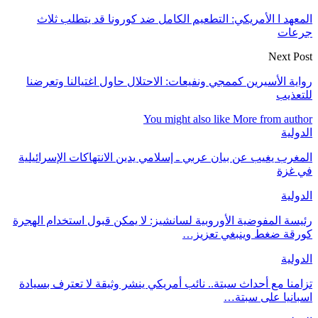
المعهد ا الأمريكي: التطعيم الكامل ضد كورونا قد يتطلب ثلاث
جرعات
Next Post
رواية الأسيرين كممجي ونفيعات: الاحتلال حاول اغتيالنا وتعرضنا
للتعذيب
You might also like
More from author
الدولية
المغرب يغيب عن بيان عربي ـ إسلامي يدين الانتهاكات الإسرائيلية
في غزة
الدولية
رئيسة المفوضية الأوروبية لسانشيز: لا يمكن قبول استخدام الهجرة
كورقة ضغط وينبغي تعزيز…
الدولية
تزامنا مع أحداث سبتة.. نائب أمريكي ينشر وثيقة لا تعترف بسيادة
اسبانيا على سبتة…