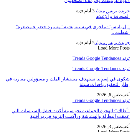
دعوة للزميلات والزملاء الصحفيون
جريدة بريس ميديا
3 أيام ago
الصحافة و الإعلام
“إل باييس”: ماجرى في سبتة يشبه “مسيرة خضراء مصغرة”
أشعلت…
جريدة بريس ميديا
5 أيام ago
Load More Posts
ترند Trends Google Tendances
ترند Trends Google Tendances
شكوى في إسبانيا تستهدف مستشار الملك و مسؤولين مغاربة في
إطار التحقيق بأحداث سبتة
أغسطس 6, 2026
ترند Trends Google Tendances
“أطاك”: الهجرة الجماعية نحو سبتة أكدت فشل السياسات التي
عمقت البطالة والهشاشة وراكمت الثروة في يد أقلية
أغسطس 3, 2026
Load More Posts