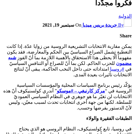
فكّروا مجدّداً
الدولية
By
جريدة بريس ميديا
On
سبتمبر 19, 2021
Share
يمكن مقاربة الانتخابات التشريعية الروسية من زوايا عدّة. إذا كانت
التغطية تشمل الصراع السياسيّ بين الحكم والمعارضة، فقد يكون
مفهوماً ألّا يحظى هذا الاستحقاق بالأهمية اللازمة بما أنّ الفوز
شبه
مضمون
للحزب الحاكم. لكن بما أنّ للصراع أو التنافس السياسيّ
في
#روسيا
امتداداته حتى داخل النخب الحاكمة، يبقى أنّ لنتائج
الانتخابات تأثيرات بعيدة المدى.
يؤكّد رئيس برنامج السياسات المحلية والمؤسسات السياسية
الروسية في “
مركز كارنيغي –
#موسكو
” أندري كولسنيكوف أنّ هذه
الانتخابات لن تغيّر ما هو جوهري في النظام السياسي العموديّ
للسلطة. لكنها من جهة أخرى انتخابات تحدث لسبب معيّن، وليس
لأنّ الدستور يفرضها وحسب.
الطبقات الفقيرة والولاء
في روسيا، تابع كولسنيكوف، النظام الروسي هو الذي يحتاج