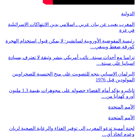
الدولية
المغرب يغيب عن بيان عربي ـ إسلامي يدين الانتهاكات الإسرائيلية
في غزة
رئيسة المفوضية الأوروبية لسانشيز: لا يمكن قبول استخدام الهجرة
كورقة ضغط وينبغي…
تزامنا مع أحداث سبتة.. نائب أمريكي ينشر وثيقة لا تعترف بسيادة
اسبانيا على سبتة…
البرلمان الإسباني يتجه للتصويت على منح الجنسية للصحراويين
المولودين قبل 1976
ثاباتيرو يؤكد أمام القضاء حصوله على مجوهرات بقيمة 1.3 مليون
أورو كهدايا من…
الأمم المتحدة
الأمم المتحدة
لجنة أممية تدعو المغرب إلى توفير الغذاء والرعاية الصحية لزيان
وعدم اتخاذ أي…