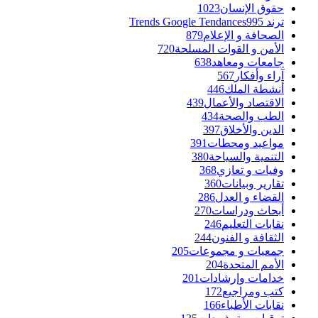
حقوق الإنسان
1023
ترند Trends Google Tendances
995
الصحافة و الإعلام
879
الأمن و القوات المسلحة
720
جامعات ومعاهد
638
آراء وأفكار
567
أنشطة الملك
446
الاقتصاد والأعمال
439
الطب والصحة
434
الدين والأخلاق
397
مواعيد ومحطات
391
التنمية والسياحة
380
وفيات و تعازي
368
تقارير وبيانات
360
القضاء و العدل
286
أبحاث ودراسات
270
نقابات التعليم
246
الثقافة و الفنون
244
جمعيات و مجموعات
205
الأمم المتحدة
204
خدامات وإرشادات
201
كتب ومراجيع
172
نقابات الأطباء
166