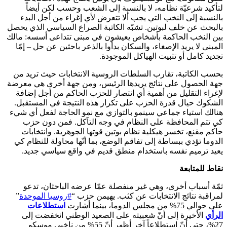
لتأكيد شرعيّة نظامه، لا بالنسبة إلى الشعب وحسب لكن أيضاً
بالنسبة إلى النخب التي يجب ألا تتعرض لأي إغراء من أجل البدء
بالبحث عن خلف لبوتين. تشبّه الكاتبة الصراع السياسي الذي يحصل
بين النخب الحاكمة بأشخاص يعيشون في مبنى تتداعى أسسه: مالك
المبنى لا يريد الإصغاء، والسكان بدأوا بالذعر باحثين عن حل – إمّا
تجديد كامل أو تثبيت الهياكل الموجودة.
بحسب الكاتبة، تقارب السلطات الروسية الانتخابات حيث تريد من
جهة الحصول على نتائج يريدها الرئيس، ومن جهة أخرى هي معرضة
لإغراء التقليل من أهمية أي انتصار للحزب الحاكم من أجل إضافة
الشكوك حيال قدرة الحزب على تكرار هذه النتيجة في المستقبل.
هنالك استياء جماعي سينمو بالتوازي مع نمو الحاجة لفعل أي شيء
كي تتم المحافظة على النظام في وجه التآكل. فمن دون حزب
حاكم مقنع، تخسر هيكلية نظام بوتين قوتها الجوهرية. وانتخابات
الدوما تؤدي ببساطة إلى تفاقم الوضع، بما أنّها محاولة للنظام كي
يعيد ترميم نفسه باستخدام منطق قديم في واقع سياسي جديد.
نقاط للمتابعة
ثمّة أسباب أخرى، وهي غير منفصلة عمّا عرضه الباحثان، تدعو
لمراقبة نتائج الانتخابات عن كثب. يهيمن حزب “
#روسيا الموحدة
”
على حوالي 75% من مجلس الدوما، بينما أشارت
استطلاعات
الرأي
الأخيرة إلى أنّ شعبيته على الصعيد الوطني انخفضت إلى
27%، حتى أنّ استطلاعاً آخر أظهر أنّ 55% من ناخبي موسكو