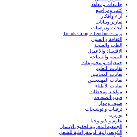
جامعات ومعاهد
كتب ومراجيع
آراء وأفكار
تقارير وبيانات
أبحاث ودراسات
ترند Trends Google Tendances
الثقافة و الفنون
الطب والصحة
الاقتصاد والأعمال
التنمية والسياحة
جمعيات و مجموعات
نقابات التعليم
نقابات المحامين
نقابات المهندسين
نقابات الأطباء
مواعيد ومحطات
فيديو الصحافة
ضيف وحوار
ترقيات و توشيحات
بورتريه
علوم وتكنولوجيا
الجمعية المغربية لحقوق الإنسان
الكونفدرالية الديمقراطية للشغل