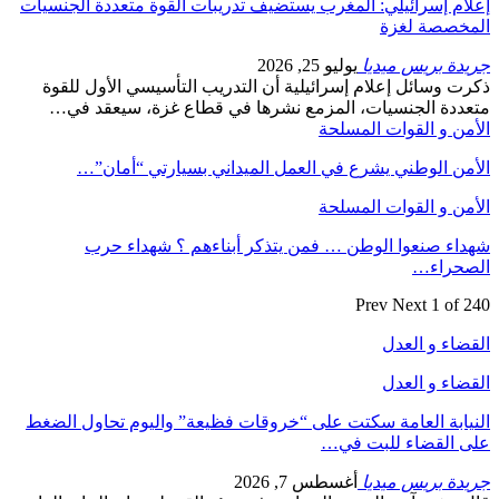
إعلام إسرائيلي: المغرب يستضيف تدريبات القوة متعددة الجنسيات
المخصصة لغزة
جريدة بريس ميديا
يوليو 25, 2026
ذكرت وسائل إعلام إسرائيلية أن التدريب التأسيسي الأول للقوة
متعددة الجنسيات، المزمع نشرها في قطاع غزة، سيعقد في…
الأمن و القوات المسلحة
الأمن الوطني يشرع في العمل الميداني بسيارتي “أمان”…
الأمن و القوات المسلحة
شهداء صنعوا الوطن … فمن يتذكر أبناءهم ؟ شهداء حرب
الصحراء…
Prev
Next
1 of 240
القضاء و العدل
القضاء و العدل
النيابة العامة سكتت على “خروقات فظيعة” واليوم تحاول الضغط
على القضاء للبت في…
جريدة بريس ميديا
أغسطس 7, 2026