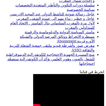
و أحداث شمال المغرب
سلسلة دورات التكوين والتأطير المتعددة التخصصات
سياسة الخصوصية
عاجل رسالة صوتية للناشط الدولي عبد المجيد الإدريسي
عاجل و خطير : نداء مهم إلى عموم الشعب المغربي
لأول مرة بالمغرب السليماني ينال الماستر . الاتحاد العام
للمتداولين بالمغرب
ماستر السياسة الدولية والدبلوماسية والرقمنة
مسطرة الانخراط ووثائق المرصد الدولي والشبكة
الأوروعربية Abonnement
معرض صور وأشرطة فيديو ملتقى جمعية الشعلة للتربية
والثقافة ASSO
منع المسيرة الجهوية الاحتجاجية للكونفدرالية الديموقراطية
للشغل بالعيون وهوير العلمي يؤكد أن الكونفدرالية ستصعّد
احتجاجاتها
انخرط في قناتنا