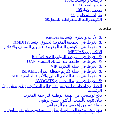
ترقيات و توشيحات
135
فيديو الصحافة
133
ضيف وحوار
105
نقابات المحامين
99
الكونفدرالية الديمقراطية للشغل
59
صفحات
& الآداب والعلوم الإنسانية sciences
& انخرط في الجمعية المغربية لحقوق الإنسان AMDH
& انخرط في الكونفدرالية المغربية لناشري الصحف والإعلام
الإلكتروني MEDIAS
& انخرط في المرصد الدولي للصحافة ٌ Roi
& انخرط في جامعة عبد المالك السعدي UAE
& انخرط في حملة التكريم VIP
& انخرط في حملة تكريم حفظة القرآن ISLAME
& انخرط في نقابة التعليم العالي والأحياء الجامعية SUP
& انخرط في نقابة المحامون AVOCATS
الحطابي: انتخابات المجلس خارج الهيئات “تجاوز غير مشروع”
الرئيسية
بلاغ توضيحي من الهيئة الوطنية لتراجمة المغرب
بيان تنويه بالنقيب الدكتور حسن برهون
حملة تضامن إعلامي مع الزفزافي
دعوة عامة : تحالف اليسار تطوان المضيق ينظم ندوة الهجرة