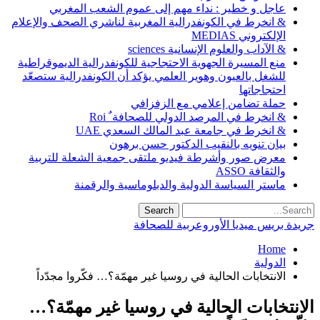
عاجل و خطير : نداء مهم إلى عموم الشعب المغربي
& انخرط في الكونفدرالية المغربية لناشري الصحف والإعلام
الإلكتروني MEDIAS
& الآداب والعلوم الإنسانية sciences
منع المسيرة الجهوية الاحتجاجية للكونفدرالية الديموقراطية
للشغل بالعيون وهوير العلمي يؤكد أن الكونفدرالية ستصعّد
احتجاجاتها
حملة تضامن إعلامي مع الزفزافي
& انخرط في المرصد الدولي للصحافة ٌ Roi
& انخرط في جامعة عبد المالك السعدي UAE
بيان تنويه بالنقيب الدكتور حسن برهون
معرض صور وأشرطة فيديو ملتقى جمعية الشعلة للتربية
والثقافة ASSO
ماستر السياسة الدولية والدبلوماسية والرقمنة
جريدة بريس ميديا الأوروعربية للصحافة
Home
الدولية
الانتخابات الحالية في روسيا غير مهمّة؟… فكّروا مجدّداً
الانتخابات الحالية في روسيا غير مهمّة؟…