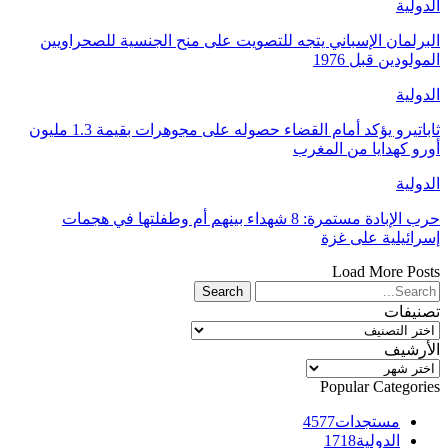
الدولية
البرلمان الإسباني يتجه للتصويت على منح الجنسية للصحراويين
المولودين قبل 1976
الدولية
ثاباتيرو يؤكد أمام القضاء حصوله على مجوهرات بقيمة 1.3 مليون
أورو كهدايا من المغرب
الدولية
حرب الإبادة مستمرة: 8 شهداء بينهم أم وطفلتها في هجمات
إسرائيلية على غزة
Load More Posts
تصنيفات
تصنيفات
الأرشيف
الأرشيف
Popular Categories
مستجدات
4577
الدولية
1718