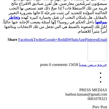
سيصوّتون لمرشّحين معارضين. هل تُفرز صناديق الاقتراع نتائج
قريبة من تلك الاستطلاعات؟ إذا صحّ ذلك فقد تستعين بها النخب
الحاكمة المؤيّدة للتجديد كي تثبت شرعيّة ادّعائها بضرورة التغيير.
بالمقابل، هل بإمكان النخب أن تقبل بخسارة كبيرة كهذه
وتخاطر
بموقعها
داخل الحكم في روسيا؟ إنّها أسئلة يصعب الإجابة عنها حاليّاً.
لكنّ تلك الصعوبة بالضبط هي التي تجعل من تلك الانتخابات ونتائجها
أمراً مثيراً للاهتمام.
Share
Facebook
Twitter
Google+
ReddIt
WhatsApp
Pinterest
Email
جريدة بريس ميديا
15658 posts
0 comments
PRESS MEDIAS
barhon.hassan@gmail.com
0661078323
Prev Post