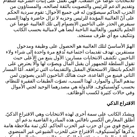
للانتخابات عوضاً عن الشعب. فهي تعمل على إثبات الشرعية للنظام
وتقديم الدعم للرئيس والتصويت بالثقة لصالحه. والمستاؤون من
الحزب الحاكم سيصوّتون له في جميع الأحوال: تقوم سردية الحكم
على أنّ الغالبية المؤيدة للرئيس وحزبه لا تزال حاضرة ولهذا السبب
سيفرض الحذر على الناخبين الانضمام إلى تلك الغالبية عوضاً عن
الحلم بالتغيير. والغالبية الناخبة أيضاً هي لامبالية بحسب الكاتب
وتتكيف مع أي ظرف مستجد.
الهمّ الأساسيّ لتلك الغالبية هو الحصول على وظيفة ومدخول
مستقرين. تهدف تقديمات اجتماعية تُدفع مرة واحدة إلى شراء ولاء
الناخبين. تكشف الانتخابات مسارين: الأول ينبع من الأعلى حيث
تقول السلطة للجمهور أن يقبل المال ويصوّت لها وألّا يعترض على
الحكم بانتظار الاستحقاق المقبل والتقديمات التي ترافقه. أمّا المسار
الثاني فينبع من القاعدة، حيث هنالك الناخبون الذين يصوتون لمن
بيدهم المال والموارد. لهذا السبب، تصوّت الطبقات الفقيرة للنظام،
بحسب كولسنيكوف. فالدولة هي مصدرهما الوحيد لجني الأموال
وفي حالات كثيرة لكسب الوظائف.
الاقتراع الذكي
ويشدّد الكاتب على سمة أخرى لهذه الانتخابات وهي الاقتراع الذكيّ.
أطلق المعارض ألكسي نافالني هذه المبادرة القاضية بدعم أي
مرشح قوي من أي حزب غير الحزب الحاكم. لكن ثمة ملاحظة هامة
يذكرها كولسنيكوف. الاقتراع حتى للحزب الشيوعي غير المنضوي