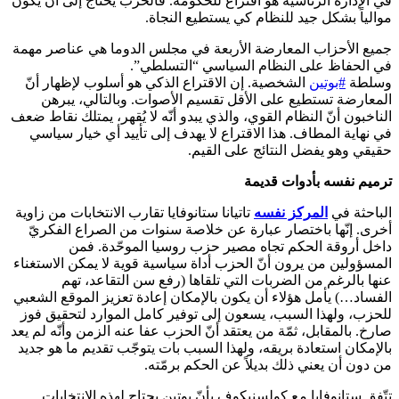
في الإدارة الرئاسية هو اقتراع للحكومة. فالحزب يحتاج إلى أن يكون
موالياً بشكل جيد للنظام كي يستطيع النجاة.
جميع الأحزاب المعارضة الأربعة في مجلس الدوما هي عناصر مهمة
في الحفاظ على النظام السياسي “التسلطي”.
وسلطة
#بوتين
الشخصية. إن الاقتراع الذكي هو أسلوب لإظهار أنّ
المعارضة تستطيع على الأقل تقسيم الأصوات. وبالتالي، يبرهن
الناخبون أنّ النظام القوي، والذي يبدو أنّه لا يُقهر، يمتلك نقاط ضعف
في نهاية المطاف. هذا الاقتراع لا يهدف إلى تأييد أي خيار سياسي
حقيقي وهو يفضل النتائج على القيم.
ترميم نفسه بأدوات قديمة
الباحثة في
المركز نفسه
تاتيانا ستانوفايا تقارب الانتخابات من زاوية
أخرى. إنّها باختصار عبارة عن خلاصة سنوات من الصراع الفكريّ
داخل أروقة الحكم تجاه مصير حزب روسيا الموحّدة. فمن
المسؤولين من يرون أنّ الحزب أداة سياسية قوية لا يمكن الاستغناء
عنها بالرغم من الضربات التي تلقاها (رفع سن التقاعد، تهم
الفساد…) يأمل هؤلاء أن يكون بالإمكان إعادة تعزيز الموقع الشعبي
للحزب، ولهذا السبب، يسعون إلى توفير كامل الموارد لتحقيق فوز
صارخ. بالمقابل، ثمّة من يعتقد أنّ الحزب عفا عنه الزمن وأنّه لم يعد
بالإمكان استعادة بريقه، ولهذا السبب بات يتوجّب تقديم ما هو جديد
من دون أن يعني ذلك بديلاً عن الحكم برمّته.
تتّفق ستانوفايا مع كولسنيكوف بأنّ بوتين يحتاج لهذه الانتخابات