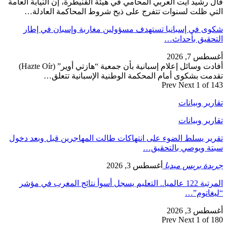
قال رشيد آيت العربي المحامي في هيئة القنيطرة، إن النيابة العامة
التي ظلت لسنوات تتفرج على ذبح شروط المحاكمة العادلة…
شكوى في إسبانيا تستهدف مسؤولين مغاربة وإسبان في إطار
التحقيق بأحداث…
أغسطس 7, 2026
أفادت وسائل إعلام إسبانية بأن جمعية “هازتي أوير” (Hazte Oír)
تقدمت بشكوى أمام المحكمة الوطنية الإسبانية تتعلق…
Prev
Next
1 of 143
تقارير وبيانات
تقارير وبيانات
تقرير يسلط الضوء على انتهاكات طالت المهاجرين قبل وبعد دخول
سبتة ويوصي بالتحقيق…
جريدة بريس ميديا
أغسطس 3, 2026
المرتبة 122 عالميا.. التعليم يسجل أسوأ نتائج المغرب في مؤشر
“ليغاتوم”…
أغسطس 3, 2026
Prev
Next
1 of 180