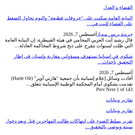
القضاء و العدل
النيابة العامة سكتت على “خروقات فظيعة” واليوم تحاول الضغط
على القضاء للبت في…
جريدة بريس ميديا
أغسطس 7, 2026
قال رشيد آيت العربي المحامي في هيئة القنيطرة، إن النيابة العامة
التي ظلت لسنوات تتفرج على ذبح شروط المحاكمة العادلة…
شكوى في إسبانيا تستهدف مسؤولين مغاربة وإسبان في إطار
التحقيق بأحداث…
أغسطس 7, 2026
أفادت وسائل إعلام إسبانية بأن جمعية “هازتي أوير” (Hazte Oír)
تقدمت بشكوى أمام المحكمة الوطنية الإسبانية تتعلق…
Prev
Next
1 of 143
تقارير وبيانات
تقارير وبيانات
تقرير يسلط الضوء على انتهاكات طالت المهاجرين قبل وبعد دخول
سبتة ويوصي بالتحقيق…