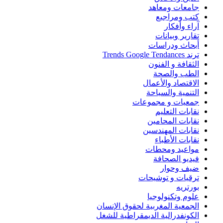
جامعات ومعاهد
كتب ومراجيع
آراء وأفكار
تقارير وبيانات
أبحاث ودراسات
ترند Trends Google Tendances
الثقافة و الفنون
الطب والصحة
الاقتصاد والأعمال
التنمية والسياحة
جمعيات و مجموعات
نقابات التعليم
نقابات المحامين
نقابات المهندسين
نقابات الأطباء
مواعيد ومحطات
فيديو الصحافة
ضيف وحوار
ترقيات و توشيحات
بورتريه
علوم وتكنولوجيا
الجمعية المغربية لحقوق الإنسان
الكونفدرالية الديمقراطية للشغل