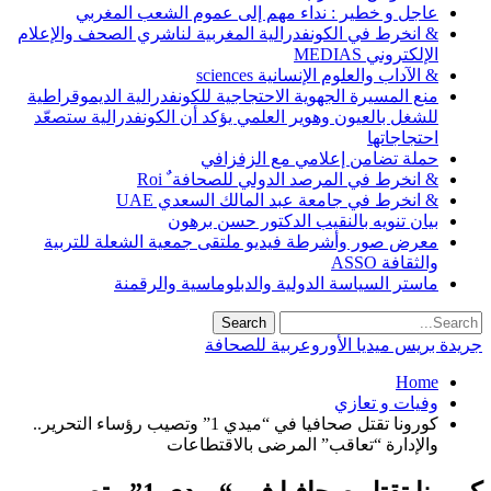
عاجل و خطير : نداء مهم إلى عموم الشعب المغربي
& انخرط في الكونفدرالية المغربية لناشري الصحف والإعلام
الإلكتروني MEDIAS
& الآداب والعلوم الإنسانية sciences
منع المسيرة الجهوية الاحتجاجية للكونفدرالية الديموقراطية
للشغل بالعيون وهوير العلمي يؤكد أن الكونفدرالية ستصعّد
احتجاجاتها
حملة تضامن إعلامي مع الزفزافي
& انخرط في المرصد الدولي للصحافة ٌ Roi
& انخرط في جامعة عبد المالك السعدي UAE
بيان تنويه بالنقيب الدكتور حسن برهون
معرض صور وأشرطة فيديو ملتقى جمعية الشعلة للتربية
والثقافة ASSO
ماستر السياسة الدولية والدبلوماسية والرقمنة
جريدة بريس ميديا الأوروعربية للصحافة
Home
وفيات و تعازي
كورونا تقتل صحافيا في “ميدي 1” وتصيب رؤساء التحرير..
والإدارة “تعاقب” المرضى بالاقتطاعات