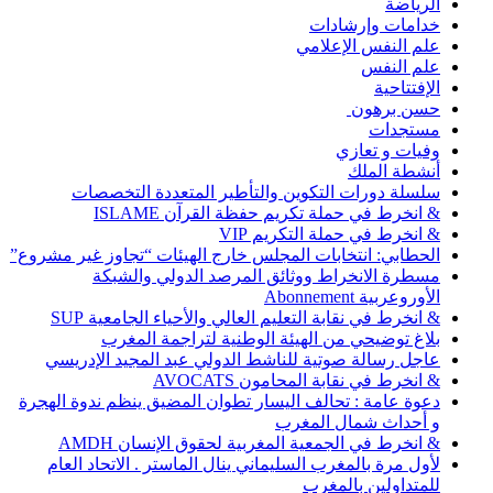
الرياضة
خدامات وإرشادات
علم النفس الإعلامي
علم النفس
الإفتتاحية
حسن برهون
مستجدات
وفيات و تعازي
أنشطة الملك
سلسلة دورات التكوين والتأطير المتعددة التخصصات
& انخرط في حملة تكريم حفظة القرآن ISLAME
& انخرط في حملة التكريم VIP
الحطابي: انتخابات المجلس خارج الهيئات “تجاوز غير مشروع”
مسطرة الانخراط ووثائق المرصد الدولي والشبكة
الأوروعربية Abonnement
& انخرط في نقابة التعليم العالي والأحياء الجامعية SUP
بلاغ توضيحي من الهيئة الوطنية لتراجمة المغرب
عاجل رسالة صوتية للناشط الدولي عبد المجيد الإدريسي
& انخرط في نقابة المحامون AVOCATS
دعوة عامة : تحالف اليسار تطوان المضيق ينظم ندوة الهجرة
و أحداث شمال المغرب
& انخرط في الجمعية المغربية لحقوق الإنسان AMDH
لأول مرة بالمغرب السليماني ينال الماستر . الاتحاد العام
للمتداولين بالمغرب