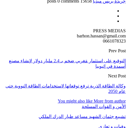
جريدة بريس ميديا
15658 posts
0 comments
PRESS MEDIAS
barhon.hassan@gmail.com
0661078323
Prev Post
التوقيع على استثمار مَغربي ضخم بـ 2.4 مليار دولار لإنشاء مصنع
أسمدة في إثيوبيا
Next Post
وكالة الطاقة الذرية ترفع توقعاتها لاستخدامات الطاقة النووية حتى
عام 2050
You might also like
More from author
الأمن و القوات المسلحة
تشييع جثمان الشهيد مساعد طيار الدرك الملكي
وفيات و تعازي