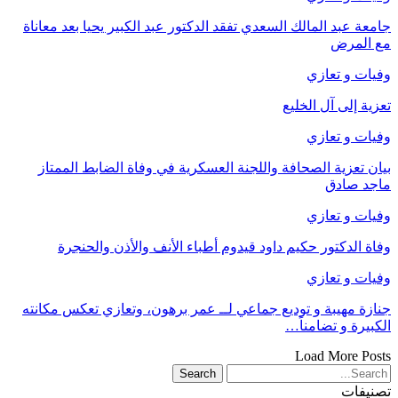
​جامعة عبد المالك السعدي تفقد الدكتور عبد الكبير يحيا بعد معاناة
مع المرض
وفيات و تعازي
تعزية إلى آل الخليع
وفيات و تعازي
بيان تعزية الصحافة واللجنة العسكرية في وفاة الضابط الممتاز
ماجد صادق
وفيات و تعازي
وفاة الدكتور حكيم داود قيدوم أطباء الأنف والأذن والحنجرة
وفيات و تعازي
جنازة مهيبة و توديع جماعي لــ عمر برهون، وتعازي تعكس مكانته
الكبيرة و تضامناً…
Load More Posts
تصنيفات