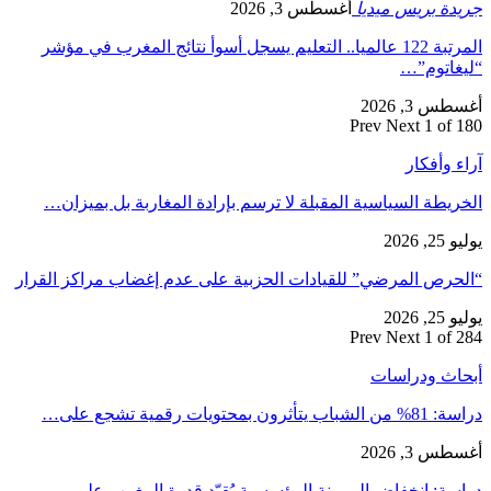
جريدة بريس ميديا
أغسطس 3, 2026
المرتبة 122 عالميا.. التعليم يسجل أسوأ نتائج المغرب في مؤشر
“ليغاتوم”…
أغسطس 3, 2026
Prev
Next
1 of 180
آراء وأفكار
الخريطة السياسية المقبلة لا ترسم بإرادة المغاربة بل بميزان…
يوليو 25, 2026
“الحرص المرضي” للقيادات الحزبية على عدم إغضاب مراكز القرار
يوليو 25, 2026
Prev
Next
1 of 284
أبحاث ودراسات
دراسة: 81% من الشباب يتأثرون بمحتويات رقمية تشجع على…
أغسطس 3, 2026
دراسة: انخفاض المرونة المؤسسية يُقيّد قدرة المغرب على…