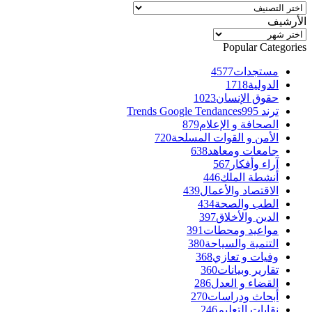
تصنيفات
الأرشيف
الأرشيف
Popular Categories
مستجدات
4577
الدولية
1718
حقوق الإنسان
1023
ترند Trends Google Tendances
995
الصحافة و الإعلام
879
الأمن و القوات المسلحة
720
جامعات ومعاهد
638
آراء وأفكار
567
أنشطة الملك
446
الاقتصاد والأعمال
439
الطب والصحة
434
الدين والأخلاق
397
مواعيد ومحطات
391
التنمية والسياحة
380
وفيات و تعازي
368
تقارير وبيانات
360
القضاء و العدل
286
أبحاث ودراسات
270
نقابات التعليم
246