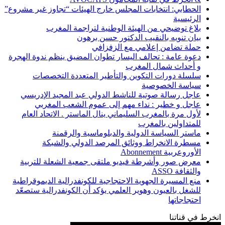
الحطابي: انتخابات المجلس خارج الهيئات “تجاوز غير مشروع”
الرئيسية
بلاغ توضيحي من الهيئة الوطنية لتراجمة المغرب
بيان تنويه بالنقيب الدكتور حسن برهون
حملة تضامن إعلامي مع الزفزافي
دعوة عامة : تحالف اليسار تطوان المضيق ينظم ندوة الهجرة
و أحداث شمال المغرب
سلسلة دورات التكوين والتأطير المتعددة التخصصات
سياسة الخصوصية
عاجل رسالة صوتية للناشط الدولي عبد المجيد الإدريسي
عاجل و خطير : نداء مهم إلى عموم الشعب المغربي
لأول مرة بالمغرب السليماني ينال الماستر . الاتحاد العام
للمتداولين بالمغرب
ماستر السياسة الدولية والدبلوماسية والرقمنة
مسطرة الانخراط ووثائق المرصد الدولي والشبكة
الأوروعربية Abonnement
معرض صور وأشرطة فيديو ملتقى جمعية الشعلة للتربية
والثقافة ASSO
منع المسيرة الجهوية الاحتجاجية للكونفدرالية الديموقراطية
للشغل بالعيون وهوير العلمي يؤكد أن الكونفدرالية ستصعّد
احتجاجاتها
انخرط في قناتنا