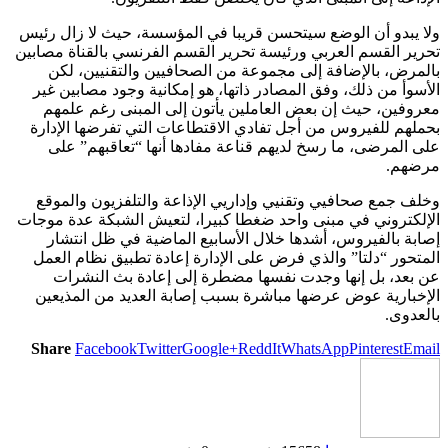
ولا يبدو أن الوضع سيتحسن قريبا في المؤسسة، حيث لا زال رئيس
تحرير القسم العربي ورئيسة تحرير القسم الفرنسي بالقناة مصابين
بالمرض، بالإضافة إلى مجموعة من الصحافيين والتقنيين، لكن
الأسوأ من ذلك، وفق المصادر ذاتها، هو إمكانية وجود مصابين غير
معروفين، حيث إن بعض العاملين يأتون إلى المبنى رغم علمهم
بحملهم للفيروس من أجل تفادي الاقتطاعات التي تفرضها الإدارة
على المرضى، ما رسخ لديهم قناعة مفادها أنها “تعاقبهم” على
مرضهم.
وخلف جمع صحافيي وتقنيي وإداريي الإذاعة والتلفزيون والموقع
الإلكتروني في مبنى واحد ضغطا كبيرا، لتعيش الشبكة عدة موجات
إصابة بالفيروس، أشدها خلال الأسابيع الماضية في ظل انتشار
المتحور “دلتا” والذي فرض على الإدارة إعادة تطبيق نظام العمل
عن بعد، بل إنها وجدت نفسها مضطرة إلى إعادة بث النشرات
الإخبارية عوض عرضها مباشرة بسبب إصابة العديد من المذيعين
بالعدوى.
Share
Facebook
Twitter
Google+
ReddIt
WhatsApp
Pinterest
Email