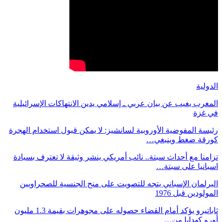
الدولية
المغرب يغيب عن بيان عربي ـ إسلامي يدين الانتهاكات الإسرائيلية
في غزة
رئيسة المفوضية الأوروبية لسانشيز: لا يمكن قبول استخدام الهجرة
كورقة ضغط وينبغي…
تزامنا مع أحداث سبتة.. نائب أمريكي ينشر وثيقة لا تعترف بسيادة
اسبانيا على سبتة…
البرلمان الإسباني يتجه للتصويت على منح الجنسية للصحراويين
المولودين قبل 1976
ثاباتيرو يؤكد أمام القضاء حصوله على مجوهرات بقيمة 1.3 مليون
أورو كهدايا من…