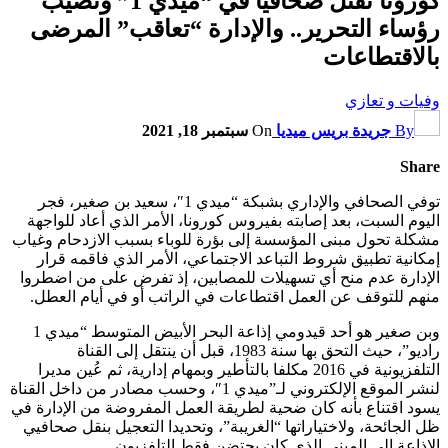
كورونا تقتل صحافيا في “ميدي 1” وتصيب
رؤساء التحرير.. والإدارة “تعاقب” المرضى
بالاقتطاعات
وفيات و تعازي
By
جريدة بريس ميديا
On
سبتمبر 18, 2021
Share
توفي الصحافي والإداري بشبكة “ميدي 1″، سعيد بن صغير، فجر
اليوم السبت، بعد إصابته بفيروس كورونا، الأمر الذي أعاد للواجهة
مشكلة تحول مبنى المؤسسة إلى بؤرة للوباء بسبب الازدحام وغياب
إمكانية تطبيق شروط التباعد الاجتماعي، الأمر الذي فاقمه قرار
الإدارة عدم منح أي تسهيلات للمصابين، إذ تفرض على من اضطروا
منهم للتوقف عن العمل اقتطاعات في الراتب أو في أيام العطل.
وبن صغير هو أحد قيدومي إذاعة البحر الأبيض المتوسط “ميدي 1
راديو”، حيث التحق بها سنة 1983، قبل أن ينتقل إلى القناة
التلفزيونية في 2016 مكلفا بالتأطير وبمهام إدارية، ثم عُين مديرا
لنشر الموقع الإلكتروني لـ”ميدي 1″، وحسب مصادر من داخل القناة
يسود اقتناع بأنه كان ضحية لطريقة العمل المفروضة من الإدارة في
ظل الجائحة، ولاختياراتها “الغريبة”، وتحديدا التعجيل بنقل صحافيي
الإذاعة إلى المبنى الذي كان يحتضن فقط التلفزيون.