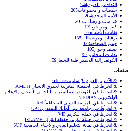
الثقافة و الفنون
244
جمعيات و مجموعات
205
الأمم المتحدة
204
خدامات وإرشادات
201
كتب ومراجيع
172
نقابات الأطباء
166
ترقيات و توشيحات
135
فيديو الصحافة
133
ضيف وحوار
105
نقابات المحامين
99
الكونفدرالية الديمقراطية للشغل
59
صفحات
& الآداب والعلوم الإنسانية sciences
& انخرط في الجمعية المغربية لحقوق الإنسان AMDH
& انخرط في الكونفدرالية المغربية لناشري الصحف والإعلام
الإلكتروني MEDIAS
& انخرط في المرصد الدولي للصحافة ٌ Roi
& انخرط في جامعة عبد المالك السعدي UAE
& انخرط في حملة التكريم VIP
& انخرط في حملة تكريم حفظة القرآن ISLAME
& انخرط في نقابة التعليم العالي والأحياء الجامعية SUP
& انخرط في نقابة المحامون AVOCATS