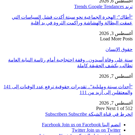
أغسطس 6, 2026
ترند Trends Google Tendances
“أطاك”: الهجرة الجماعية نحو سبتة أكدت فشل السياسات التي
عمقت البطالة والهشاشة وراكمت الثروة في يد أقلية
أغسطس 3, 2026
Load More Posts
حقوق الإنسان
سنة على وفاة أسيدون.. وقفة احتجاجية أمام رئاسة النيابة العامة
تطالب بكشف الحقيقة كاملة
أغسطس 7, 2026
“أحداث سبتة ومليلية”.. تقديرات حقوقية ترفع عدد الوفيات إلى 141
والمعتقلين إلى أزيد من 111
أغسطس 7, 2026
Prev
Next
1 of 512
انخرط في قناة الشبكة
Subscribe
Subscribers
انضم إلينا Facebook
Join us on Facebook
Twitter
Join us on Twitter