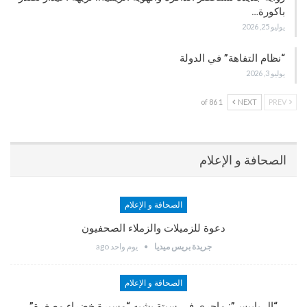
باكورة…
يوليو 25, 2026
“نظام التفاهة” في الدولة
يوليو 3, 2026
1 of 86
NEXT
PREV
الصحافة و الإعلام
الصحافة و الإعلام
دعوة للزميلات والزملاء الصحفيون
جريدة بريس ميديا
يوم واحد ago
الصحافة و الإعلام
“إل باييس”: ماجرى في سبتة يشبه “مسيرة خضراء مصغرة”