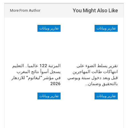
You Might Also Like
More From Author
تقارير وبيانات
تقارير وبيانات
تقرير يسلط الضوء على
المرتبة 122 عالميا.. التعليم
انتهاكات طالت المهاجرين
يسجل أسوأ نتائج المغرب
قبل وبعد دخول سبتة ويوصي
في مؤشر “ليغاتوم” للازدهار
بالتحقيق وضمان…
2026
تقارير وبيانات
تقارير وبيانات