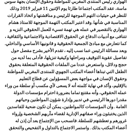
الهواري رئيس المنتدى المغربي للمواطنة وحقوق الإنسان بجهة سوس
ماسة، عقد المكتب اجتماعا طارئا يوم الإثنين 11 فبراير 2019 وذلك
للنظر في حيثيات التهم الموجهة للرئيس و مناقشتها و اتخاذ القرارات
المناسبة في شأنها. وقد اعتبر المكتب التهمة الموجهة للاستاذ هشام
الهواري بالتقصير في عمله هي تهمة تسيء للعمل الحقوقي النزيه و
تتنافى مع أدبيات الدفاع عن الحقوق الاقتصادية والاجتماعية والثقافية ،
كما تتعارض مع مبادئ الجمعية الحقوقية و قانونيها الأساسي والداخلي.
وبعد مسائلة الرئيس عما نسب إليه ، تقدم الأخير بشرح مفصل حول
تفاصيل عقوبة التوقيف ومراحلها وكيفية تنزيلها، فأدلى بما لديه من
حجج ودلائل، واستعرض عددا من الملفات الحقوقية المتعلقة بحقوق
الطفل التي تبناها أعضاء المكتب الجهوي للمنتدى المغربي للمواطنة
وحقوق الإنسان في مواجهة بعض المسؤولين عن قطاع التعليم
بالإقليم، وأكد في نهاية كلمته أنه لا يسعى لأي مكسب أو سلطة من وراء
عمله الحقوقي، وأنه مقتنع تماما بضرورة احترام مؤسسات الدولة
مقدرا دورها الرئيسي في تدبير وإدارة شؤون المواطنين وحياتهم
العامة . وأن المؤسسات كالمواطنين، يمكن أن تكون ضحية للفاسدين
الذين يختبئون وراء صفاتهم الإدارية لقضاء مآربهم الشخصية وإرواء
غرورهم و تعطشهم للسلطة. فانسحب من الإجتماع بعد أن إذن له
أعضاء المكتب بذلك . واستمر الاجتماع بالتداول و التفحيص والتحقق