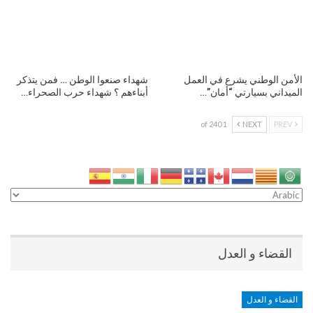
الأمن الوطني يشرع في العمل
شهداء صنعوا الوطن … فمن يتذكر
الميداني بسيارتي “أمان”…
أبناءهم ؟ شهداء حرب الصحراء…
1 of 240
NEXT
PREV
القضاء و العدل
القضاء و العدل