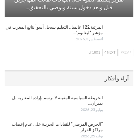
قبل وبعد دخول سبتة ويوصي بالتحقيق…
المرتبة 122 عالميا.. التعليم يسجل أسوأ نتائج المغرب في
مؤشر “ليغاتوم”…
أغسطس 3, 2026
1 of 180
NEXT
PREV
آراء وأفكار
الخريطة السياسية المقبلة لا ترسم بإرادة المغاربة بل
بميزان…
يوليو 25, 2026
“الحرص المرضي” للقيادات الحزبية على عدم إغضاب
مراكز القرار
يوليو 25, 2026