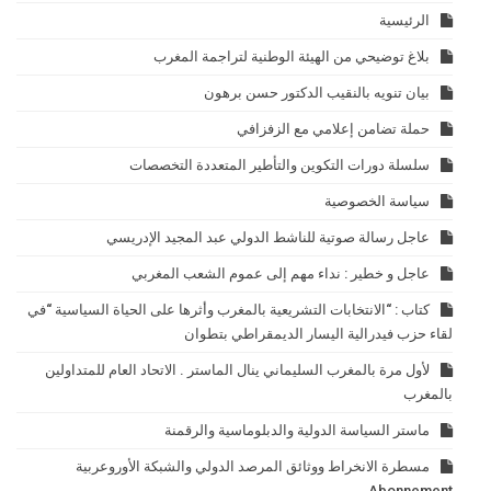
الرئيسية
بلاغ توضيحي من الهيئة الوطنية لتراجمة المغرب
بيان تنويه بالنقيب الدكتور حسن برهون
حملة تضامن إعلامي مع الزفزافي
سلسلة دورات التكوين والتأطير المتعددة التخصصات
سياسة الخصوصية
عاجل رسالة صوتية للناشط الدولي عبد المجيد الإدريسي
عاجل و خطير : نداء مهم إلى عموم الشعب المغربي
كتاب : “الانتخابات التشريعية بالمغرب وأثرها على الحياة السياسية “في
لقاء حزب فيدرالية اليسار الديمقراطي بتطوان
لأول مرة بالمغرب السليماني ينال الماستر . الاتحاد العام للمتداولين
بالمغرب
ماستر السياسة الدولية والدبلوماسية والرقمنة
مسطرة الانخراط ووثائق المرصد الدولي والشبكة الأوروعربية
Abonnement