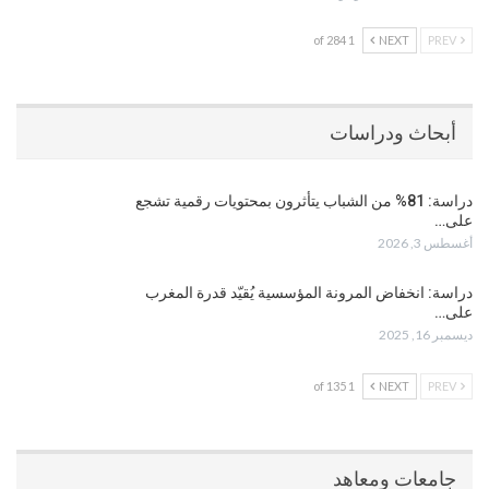
1 of 284
NEXT
PREV
أبحاث ودراسات
دراسة: 81% من الشباب يتأثرون بمحتويات رقمية تشجع
على…
أغسطس 3, 2026
دراسة: انخفاض المرونة المؤسسية يُقيّد قدرة المغرب
على…
ديسمبر 16, 2025
1 of 135
NEXT
PREV
جامعات ومعاهد