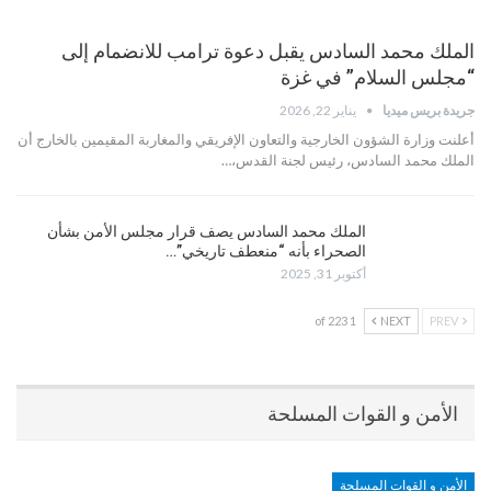
الملك محمد السادس يقبل دعوة ترامب للانضمام إلى
“مجلس السلام” في غزة
جريدة بريس ميديا
يناير 22, 2026
أعلنت وزارة الشؤون الخارجية والتعاون الإفريقي والمغاربة المقيمين بالخارج أن
الملك محمد السادس، رئيس لجنة القدس،…
الملك محمد السادس يصف قرار مجلس الأمن بشأن
الصحراء بأنه “منعطف تاريخي”…
أكتوبر 31, 2025
1 of 223
NEXT
PREV
الأمن و القوات المسلحة
الأمن و القوات المسلحة