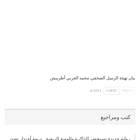
بيان تهنئة الزميل الصحفي محمد العربي أطريبش
1 of 319
NEXT
PREV
كتب ومراجيع
رواية جديدة تستحضر الذاكرة والهوية الريفية.. نزيهة أحيذار تصدر