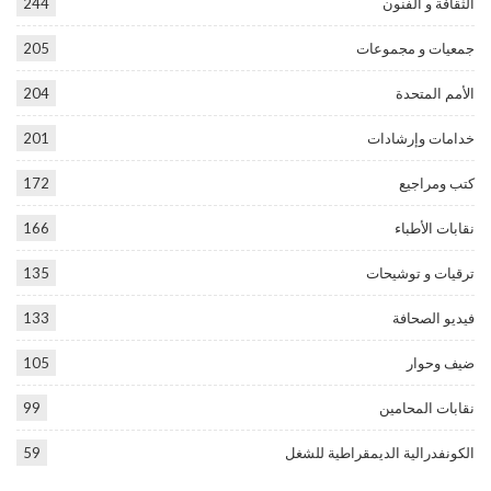
الثقافة و الفنون
244
جمعيات و مجموعات
205
الأمم المتحدة
204
خدامات وإرشادات
201
كتب ومراجيع
172
نقابات الأطباء
166
ترقيات و توشيحات
135
فيديو الصحافة
133
ضيف وحوار
105
نقابات المحامين
99
الكونفدرالية الديمقراطية للشغل
59