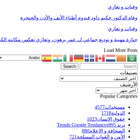
وفيات و تعازي
وفاة الدكتور حكيم داود قيدوم أطباء الأنف والأذن والحنجرة
وفيات و تعازي
جنازة مهيبة و توديع جماعي لــ عمر برهون، وتعازي تعكس مكانته الكب
Load More Posts
تصنيفات
تصنيفات
الأرشيف
الأرشيف
Popular Categories
مستجدات
4577
الدولية
1718
حقوق الإنسان
1023
ترند Trends Google Tendances
995
الصحافة و الإعلام
880
الأمن و القوات المسلحة
721