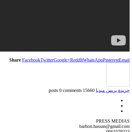
Share
Facebook
Twitter
Google+
ReddIt
WhatsApp
Pinterest
Email
جريدة بريس ميديا
15660 posts
0 comments
PRESS MEDIAS
barhon.hassan@gmail.com
0661078323