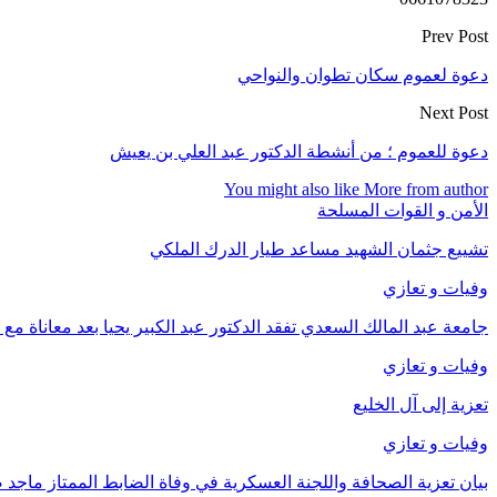
Prev Post
دعوة لعموم سكان تطوان والنواحي
Next Post
دعوة للعموم ؛ من أنشطة الدكتور عبد العلي بن يعيش
You might also like
More from author
الأمن و القوات المسلحة
تشييع جثمان الشهيد مساعد طيار الدرك الملكي
وفيات و تعازي
​جامعة عبد المالك السعدي تفقد الدكتور عبد الكبير يحيا بعد معاناة مع
وفيات و تعازي
تعزية إلى آل الخليع
وفيات و تعازي
بيان تعزية الصحافة واللجنة العسكرية في وفاة الضابط الممتاز ماجد