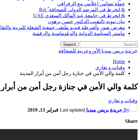
حملة تضامن إعلامي مع الزفزافي
& انخرط في المرصد الدولي للصحافة ٌ Roi
& انخرط في جامعة عبد المالك السعدي UAE
بيان تنويه بالنقيب الدكتور حسن برهون
معرض صور وأشرطة فيديو ملتقى جمعية الشعلة للتربية والثقافة SO
ماستر السياسة الدولية والدبلوماسية والرقمنة
جريدة بريس ميديا الأوروعربية للصحافة
Home
وفيات و تعازي
كلمة والي الأمن في جنازة رجل أمن من أبرار المدينة
كلمة والي الأمن في جنازة رجل أمن من أبرار ا
وفيات و تعازي
By
جريدة بريس ميديا
Last updated
فبراير 13, 2019
Share