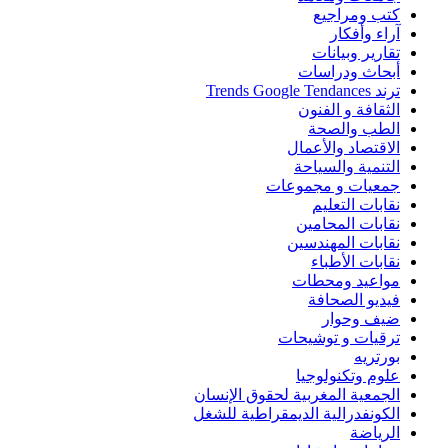
كتب ومراجيع
آراء وأفكار
تقارير وبيانات
أبحاث ودراسات
ترند Trends Google Tendances
الثقافة و الفنون
الطب والصحة
الاقتصاد والأعمال
التنمية والسياحة
جمعيات و مجموعات
نقابات التعليم
نقابات المحامين
نقابات المهندسين
نقابات الأطباء
مواعيد ومحطات
فيديو الصحافة
ضيف وحوار
ترقيات و توشيحات
بورتريه
علوم وتكنولوجيا
الجمعية المغربية لحقوق الإنسان
الكونفدرالية الديمقراطية للشغل
الرياضة