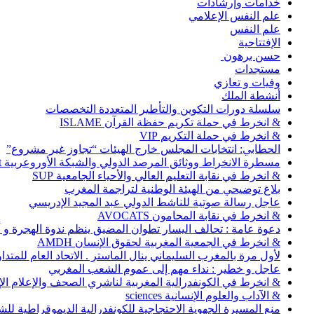
خدامات وإرشادات
علم النفس الإعلامي
علم النفس
الإفتتاحية
حسن برهون
مستجدات
وفيات و تعازي
أنشطة الملك
سلسلة دورات التكوين والتأطير المتعددة التخصصات
& انخرط في حملة تكريم حفظة القرآن ISLAME
& انخرط في حملة التكريم VIP
الحطابي: انتخابات المجلس خارج الهيئات “تجاوز غير مشروع”
مسطرة الانخراط ووثائق المرصد الدولي والشبكة الأوروعربية Abonnement
& انخرط في نقابة التعليم العالي والأحياء الجامعية SUP
بلاغ توضيحي من الهيئة الوطنية لتراجمة المغرب
عاجل رسالة صوتية للناشط الدولي عبد المجيد الإدريسي
& انخرط في نقابة المحامون AVOCATS
دعوة عامة : تحالف اليسار تطوان المضيق ينظم ندوة الهجرة و
& انخرط في الجمعية المغربية لحقوق الإنسان AMDH
لأول مرة بالمغرب السليماني ينال الماستر . الاتحاد العام للمتد
عاجل و خطير : نداء مهم إلى عموم الشعب المغربي
& انخرط في الكونفدرالية المغربية لناشري الصحف والإعلام الإلكترو
& الآداب والعلوم الإنسانية sciences
منع المسيرة الجهوية الاحتجاجية للكونفدرالية الديموقراطية للش