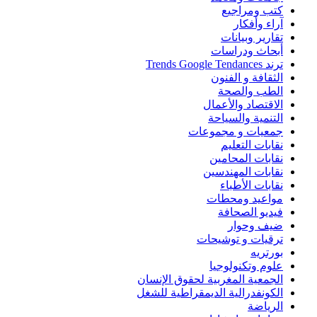
كتب ومراجيع
آراء وأفكار
تقارير وبيانات
أبحاث ودراسات
ترند Trends Google Tendances
الثقافة و الفنون
الطب والصحة
الاقتصاد والأعمال
التنمية والسياحة
جمعيات و مجموعات
نقابات التعليم
نقابات المحامين
نقابات المهندسين
نقابات الأطباء
مواعيد ومحطات
فيديو الصحافة
ضيف وحوار
ترقيات و توشيحات
بورتريه
علوم وتكنولوجيا
الجمعية المغربية لحقوق الإنسان
الكونفدرالية الديمقراطية للشغل
الرياضة