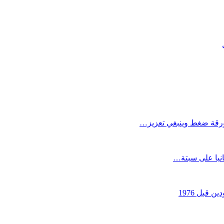
كورقة ضغط وينبغي تعزيز…
انيا على سبتة…
قبل 1976