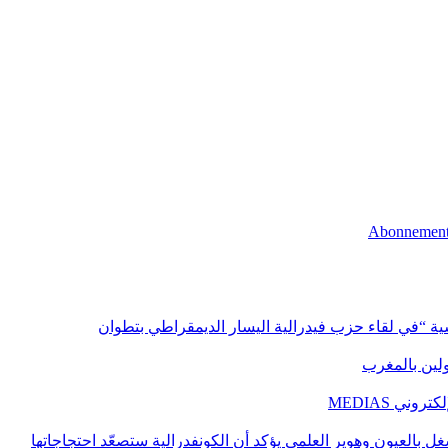
اسية “في لقاء حزب فيدرالية اليسار الديمقراطي بتطوان
اولين بالمغرب
ني MEDIAS
غل بالعيون وهوير العلمي يؤكد أن الكونفدرالية ستصعّد احتجاجاتها