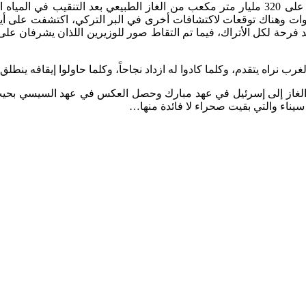
بعد إعلانه اليوم الجمعة العثور على اكتشاف أكبر بئر للبترول يحتوي على 320 مليار متر مكعب 
 سنوات وهناك توقعات لاكتشافات أخرى في البر التركي، اكتشفت على 
 فرحة لكل الأتراك، فيما تم التقاط صور للوزيرين اللذان يشرفان على ا
لغرب نراه يتقدم، وكلما كادوا له ازداد نجاحاً، وكلما حاولوا إيقافه 
 الغاز إلى إسرئيل في عهد مبارك وحصل العكس في عهد السيسي بحيث 
يناء والتي بقيت صحراء لا فائدة منها…