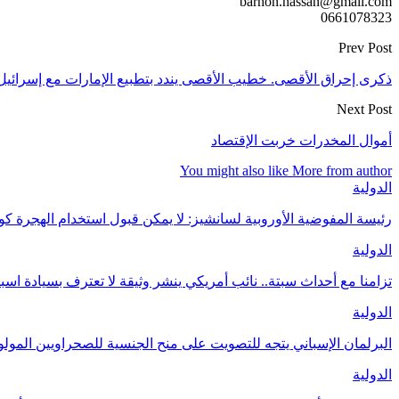
barhon.hassan@gmail.com
0661078323
Prev Post
ذكرى إحراق الأقصى. خطيب الأقصى يندد بتطبيع الإمارات مع إسرائيل
Next Post
أموال المخدرات خربت الإقتصاد
You might also like
More from author
الدولية
رئيسة المفوضية الأوروبية لسانشيز: لا يمكن قبول استخدام الهجرة 
الدولية
تزامنا مع أحداث سبتة.. نائب أمريكي ينشر وثيقة لا تعترف بسيادة اسب
الدولية
البرلمان الإسباني يتجه للتصويت على منح الجنسية للصحراويين المولودين 
الدولية