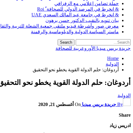
حملة تضامن إعلامي مع الزفزافي
& انخرط في المرصد الدولي للصحافة ٌ Roi
& انخرط في جامعة عبد المالك السعدي UAE
بيان تنويه بالنقيب الدكتور حسن برهون
معرض صور وأشرطة فيديو ملتقى جمعية الشعلة للتربية والثقافة SO
ماستر السياسة الدولية والدبلوماسية والرقمنة
جريدة بريس ميديا الأوروعربية للصحافة
Home
الدولية
أردوغان: حلم الدولة القوية يخطو نحو التحقيق
أردوغان: حلم الدولة القوية يخطو نحو التحقيق
الدولية
By
جريدة بريس ميديا
On
أغسطس 21, 2020
Share
ادريس زياد