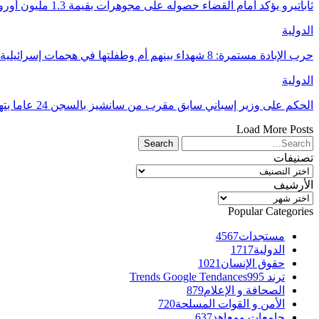
ثاباتيرو يؤكد أمام القضاء حصوله على مجوهرات بقيمة 1.3 مليون أورو كهدايا من المغرب
الدولية
حرب الإبادة مستمرة: 8 شهداء بينهم أم وطفلتها في هجمات إسرائيلية على غزة
الدولية
الحكم على وزير إسباني سابق مقرب من سانشيز بالسجن 24 عاما بتهم فساد
Load More Posts
تصنيفات
تصنيفات
الأرشيف
الأرشيف
Popular Categories
مستجدات
4567
الدولية
1717
حقوق الإنسان
1021
ترند Trends Google Tendances
995
الصحافة و الإعلام
879
الأمن و القوات المسلحة
720
جامعات ومعاهد
637