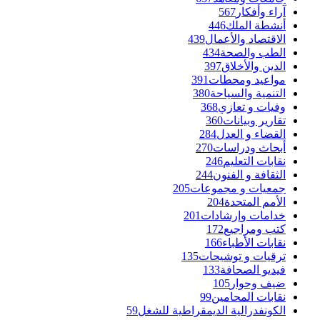
آراء وأفكار
567
أنشطة الملك
446
الاقتصاد والأعمال
439
الطب والصحة
434
الدين والأخلاق
397
مواعيد ومحطات
391
التنمية والسياحة
380
وفيات و تعازي
368
تقارير وبيانات
360
القضاء و العدل
284
أبحاث ودراسات
270
نقابات التعليم
246
الثقافة و الفنون
244
جمعيات و مجموعات
205
الأمم المتحدة
204
خدامات وإرشادات
201
كتب ومراجيع
172
نقابات الأطباء
166
ترقيات و توشيحات
135
فيديو الصحافة
133
ضيف وحوار
105
نقابات المحامين
99
الكونفدرالية الديمقراطية للشغل
59