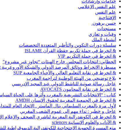
خدامات وإرشادات
علم النفس الإعلامي
علم النفس
الإفتتاحية
حسن برهون
مستجدات
وفيات و تعازي
أنشطة الملك
سلسلة دورات التكوين والتأطير المتعددة التخصصات
& انخرط في حملة تكريم حفظة القرآن ISLAME
& انخرط في حملة التكريم VIP
الحطابي: انتخابات المجلس خارج الهيئات “تجاوز غير مشروع”
مسطرة الانخراط ووثائق المرصد الدولي والشبكة الأوروعربية Abonnement
& انخرط في نقابة التعليم العالي والأحياء الجامعية SUP
بلاغ توضيحي من الهيئة الوطنية لتراجمة المغرب
عاجل رسالة صوتية للناشط الدولي عبد المجيد الإدريسي
& انخرط في نقابة المحامون AVOCATS
كتاب : “الانتخابات التشريعية بالمغرب وأثرها على الحياة السي
& انخرط في الجمعية المغربية لحقوق الإنسان AMDH
لأول مرة بالمغرب السليماني ينال الماستر . الاتحاد العام للمتد
عاجل و خطير : نداء مهم إلى عموم الشعب المغربي
& انخرط في الكونفدرالية المغربية لناشري الصحف والإعلام الإلكترو
& الآداب والعلوم الإنسانية sciences
منع المسيرة الجهوية الاحتجاجية للكونفدرالية الديموقراطية للش