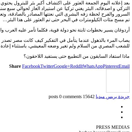
التركي و اصدقائه، البئر يغني تركيا عن استيراد الغاز لحوالي سبع
السرور والفرح لحظة زفه البشرى التي نعتتها المصادر بالصادقة، وتعد
تم مسح مئات الكيلومترات في البحر حتى تم العثور على هذا البئر…
أردوغان يسير بخطوات ثابتة نحو دولة قوية، فكلما تآمر عليه العرب وا
يصاب المرء بالذهول عندما يتأمل في التفكير كيف كانت مصر تصدر
للشعب المصري من السلام ولم تغير وضعه المعيشي، باستثناء إعادة س
ماذا استفاد السابقون من التطبيع حتى يستفيد اللاحقون؟
Share
Facebook
Twitter
Google+
ReddIt
WhatsApp
Pinterest
Email
جريدة بريس ميديا
15642 posts
0 comments
PRESS MEDIAS