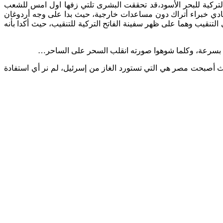
من الغاز الطبيعي بعد التنقيب في المياه التركية للبحر الأسود،قد تحققت البشرى تلتي زفها اول امس للشعب
أيادي خبراء أتراك دون مساعدات خارجية، حيث بدا على وجه أردوغان
لتنقيب وهما على ظهر سفينة الفاتح التركية للتنقيب، حيث أكدا بأنه
ينطلق بسرعة، وكلما شوهوا صورته انقلب السحر على الساحر…
أصبحت مصر هي التي تستورد الغاز من إسرئيل، لم نر أي استفادة