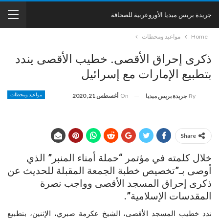
جريدة بريس ميديا الأوروعربية للصحافة
Home
مواعيد ومحطات
ذكرى إحراق الأقصى. خطيب الأقصى يندد
بتطبيع الإمارات مع إسرائيل
On
أغسطس 21, 2020
مواعيد ومحطات
By
جريدة بريس ميديا
Share
خلال كلمته في مؤتمر “حملة أمناء المنبر” الذي
أوصى بـ”تخصيص خطبة الجمعة المقبلة للحديث عن
ذكرى إحراق المسجد الأقصى وواجب نصرة
المقدسات الإسلامية”.
ندد خطيب المسجد الأقصى، الشيخ عكرمة صبري، الإثنين، بتطبيع