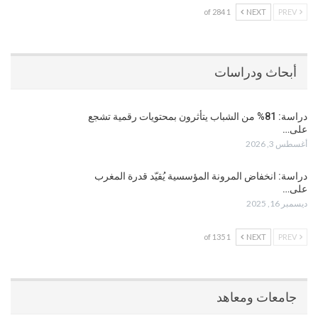
1 of 284
NEXT
PREV
أبحاث ودراسات
دراسة: 81% من الشباب يتأثرون بمحتويات رقمية تشجع
على…
أغسطس 3, 2026
دراسة: انخفاض المرونة المؤسسية يُقيّد قدرة المغرب
على…
ديسمبر 16, 2025
1 of 135
NEXT
PREV
جامعات ومعاهد