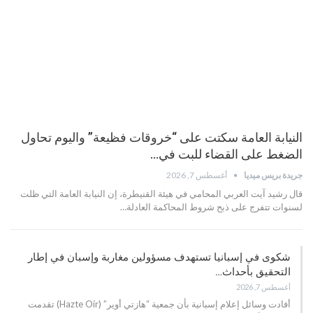
النيابة العامة سكتت على “خروقات فظيعة” واليوم تحاول
الضغط على القضاء للبت في…
جريدة بريس ميديا
أغسطس 7, 2026
قال رشيد آيت العربي المحامي في هيئة القنيطرة، إن النيابة العامة التي ظلت
لسنوات تتفرج على ذبح شروط المحاكمة العادلة…
شكوى في إسبانيا تستهدف مسؤولين مغاربة وإسبان في إطار
التحقيق بأحداث…
أغسطس 7, 2026
أفادت وسائل إعلام إسبانية بأن جمعية “هازتي أوير” (Hazte Oír) تقدمت