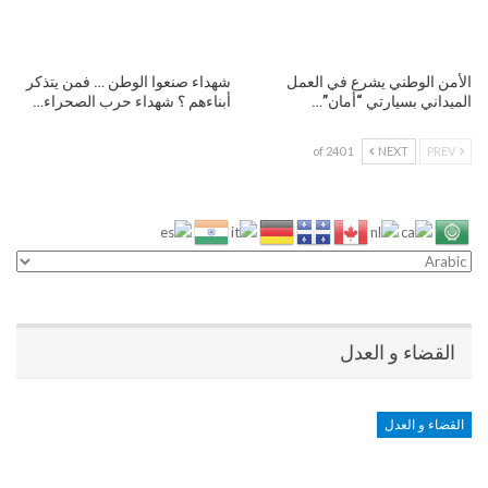
الأمن الوطني يشرع في العمل
شهداء صنعوا الوطن … فمن يتذكر
الميداني بسيارتي “أمان”…
أبناءهم ؟ شهداء حرب الصحراء…
1 of 240
NEXT
PREV
القضاء و العدل
القضاء و العدل