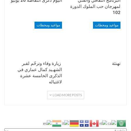
البرنامج الثقافي والفني
اليوم ذكرى انتفاضة 20 يونيو
لمهرجان حب الملوك الدورة
102
مواعيد ومحطات
مواعيد ومحطات
تهنئة
زيارة وفاء وترحّم لقبر
الشهـيد كمال عماري في
الذكرى الخامسة عشرة
لاغتياله
LOAD MORE POSTS