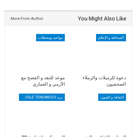
You Might Also Like
More From Author
الصحافة و الإعلام
مواعيد ومحطات
دعوة للزميلات والزملاء
موعد للنقد و الفضح مع
الصحفيون
الأزمي و العماري
الثقافة و الفنون
ترند TRENDS GOOGLE TENDANCES