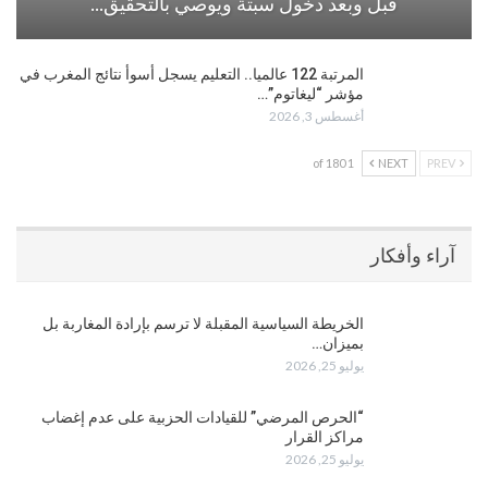
قبل وبعد دخول سبتة ويوصي بالتحقيق…
المرتبة 122 عالميا.. التعليم يسجل أسوأ نتائج المغرب في
مؤشر “ليغاتوم”…
أغسطس 3, 2026
1 of 180
NEXT
PREV
آراء وأفكار
الخريطة السياسية المقبلة لا ترسم بإرادة المغاربة بل
بميزان…
يوليو 25, 2026
“الحرص المرضي” للقيادات الحزبية على عدم إغضاب
مراكز القرار
يوليو 25, 2026