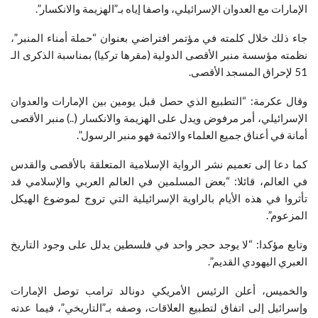
الإمارات مع العدوان الإسرائيلي، واصفا إياه بـ”الهزيمة والانكسار”.
جاء ذلك خلال كلمته في مؤتمر افتراضي بعنوان “حملة أمناء المنبر”،
نظمته مؤسسة منبر الأقصى الدولية (مقرها تركيا) بمناسبة الذكرى الـ
51 لإحراق المسجد الأقصى.
وقال عكرمة: “التطبيع الذي حصل قبل يومين بين الإمارات والعدوان
الإسرائيلي، أمر مرفوض ويدل على الهزيمة والانكسار (..) منبر الأقصى
أمانة في أعناق جميع العلماء والائمة فهو منبر الرسول”.
كما دعا إلى تعميم نشر الرواية الإسلامية المتعلقة بالأقصى والقدس
في العالم، قائلا: “بعض المسلمين في العالم العربي والإسلامي قد
تأثروا في هذه الأيام بالراوية الإسرائيلية التي تروج لموضوع الهيكل
المزعوم”.
وتابع مؤكدا: “لا يوجد حجر واحد في فلسطين يدلل على وجود التاريخ
العبري اليهودي القديم”.
والخميس، أعلن الرئيس الأمريكي دونالد ترامب توصل الإمارات
وإسرائيل إلى اتفاق لتطبيع العلاقات، وصفه بـ”التاريخي”، فيما عدته