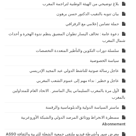
بلاغ توضيحي من الهيئة الوطنية لتراجمة المغرب
بيان تنويه بالنقيب الدكتور حسن برهون
حملة تضامن إعلامي مع الزفزافي
دعوة عامة : تحالف اليسار تطوان المضيق ينظم ندوة الهجرة و أحداث
شمال المغرب
سلسلة دورات التكوين والتأطير المتعددة التخصصات
سياسة الخصوصية
عاجل رسالة صوتية للناشط الدولي عبد المجيد الإدريسي
عاجل و خطير : نداء مهم إلى عموم الشعب المغربي
لأول مرة بالمغرب السليماني ينال الماستر . الاتحاد العام للمتداولين
بالمغرب
ماستر السياسة الدولية والدبلوماسية والرقمنة
مسطرة الانخراط ووثائق المرصد الدولي والشبكة الأوروعربية
Abonnement
معرض صور وأشرطة فيديو ملتقى جمعية الشعلة للتربية والثقافة ASSO