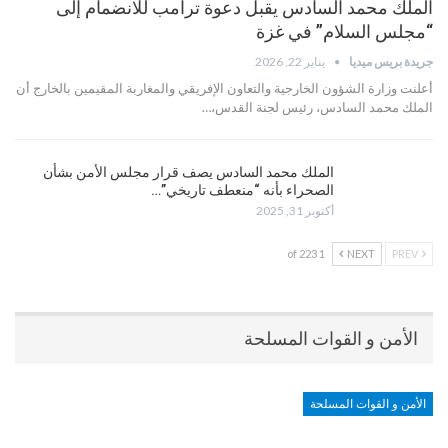
الملك محمد السادس يقبل دعوة ترامب للانضمام إلى
“مجلس السلام” في غزة
جريدة بريس ميديا
يناير 22, 2026
أعلنت وزارة الشؤون الخارجية والتعاون الإفريقي والمغاربة المقيمين بالخارج أن
الملك محمد السادس، رئيس لجنة القدس،…
الملك محمد السادس يصف قرار مجلس الأمن بشأن
الصحراء بأنه “منعطف تاريخي”…
أكتوبر 31, 2025
1 of 223
NEXT
PREV
الأمن و القوات المسلحة
الأمن و القوات المسلحة