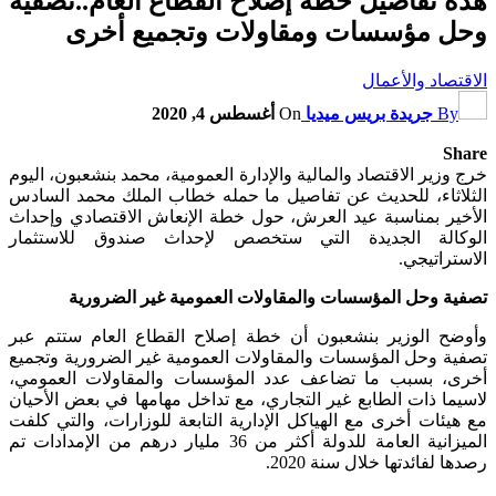
هذه تفاصيل خطة إصلاح القطاع العام..تصفية
وحل مؤسسات ومقاولات وتجميع أخرى
الاقتصاد والأعمال
By
جريدة بريس ميديا
On
أغسطس 4, 2020
Share
خرج وزير الاقتصاد والمالية والإدارة العمومية، محمد بنشعبون، اليوم
الثلاثاء، للحديث عن تفاصيل ما حمله خطاب الملك محمد السادس
الأخير بمناسبة عيد العرش، حول خطة الإنعاش الاقتصادي وإحداث
الوكالة الجديدة التي ستخصص لإحداث صندوق للاستثمار
الاستراتيجي.
تصفية وحل المؤسسات والمقاولات العمومية غير الضرورية
وأوضح الوزير بنشعبون أن خطة إصلاح القطاع العام ستتم عبر
تصفية وحل المؤسسات والمقاولات العمومية غير الضرورية وتجميع
أخرى، بسبب ما تضاعف عدد المؤسسات والمقاولات العمومي،
لاسيما ذات الطابع غير التجاري، مع تداخل مهامها في بعض الأحيان
مع هيئات أخرى مع الهياكل الإدارية التابعة للوزارات، والتي كلفت
الميزانية العامة للدولة أكثر من 36 مليار درهم من الإمدادات تم
رصدها لفائدتها خلال سنة 2020.