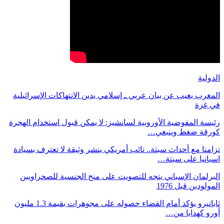
الدولية
المغرب يغيب عن بيان عربي ـ إسلامي يدين الانتهاكات الإسرائيلية
في غزة
رئيسة المفوضية الأوروبية لسانشيز: لا يمكن قبول استخدام الهجرة
كورقة ضغط وينبغي…
تزامنا مع أحداث سبتة.. نائب أمريكي ينشر وثيقة لا تعترف بسيادة
اسبانيا على سبتة…
البرلمان الإسباني يتجه للتصويت على منح الجنسية للصحراويين
المولودين قبل 1976
ثاباتيرو يؤكد أمام القضاء حصوله على مجوهرات بقيمة 1.3 مليون
أورو كهدايا من…