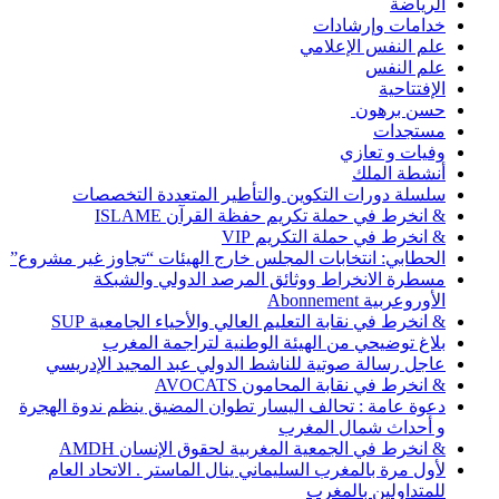
الرياضة
خدامات وإرشادات
علم النفس الإعلامي
علم النفس
الإفتتاحية
حسن برهون
مستجدات
وفيات و تعازي
أنشطة الملك
سلسلة دورات التكوين والتأطير المتعددة التخصصات
& انخرط في حملة تكريم حفظة القرآن ISLAME
& انخرط في حملة التكريم VIP
الحطابي: انتخابات المجلس خارج الهيئات “تجاوز غير مشروع”
مسطرة الانخراط ووثائق المرصد الدولي والشبكة
الأوروعربية Abonnement
& انخرط في نقابة التعليم العالي والأحياء الجامعية SUP
بلاغ توضيحي من الهيئة الوطنية لتراجمة المغرب
عاجل رسالة صوتية للناشط الدولي عبد المجيد الإدريسي
& انخرط في نقابة المحامون AVOCATS
دعوة عامة : تحالف اليسار تطوان المضيق ينظم ندوة الهجرة
و أحداث شمال المغرب
& انخرط في الجمعية المغربية لحقوق الإنسان AMDH
لأول مرة بالمغرب السليماني ينال الماستر . الاتحاد العام
للمتداولين بالمغرب