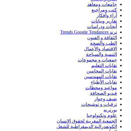
جامعات ومعاهد
كتب ومراجيع
آراء وأفكار
تقارير وبيانات
أبحاث ودراسات
ترند Trends Google Tendances
الثقافة و الفنون
الطب والصحة
الاقتصاد والأعمال
التنمية والسياحة
جمعيات و مجموعات
نقابات التعليم
نقابات المحامين
نقابات المهندسين
نقابات الأطباء
مواعيد ومحطات
فيديو الصحافة
ضيف وحوار
ترقيات و توشيحات
بورتريه
علوم وتكنولوجيا
الجمعية المغربية لحقوق الإنسان
الكونفدرالية الديمقراطية للشغل