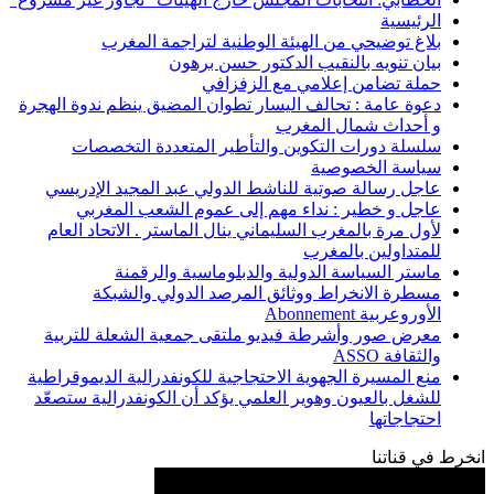
الرئيسية
بلاغ توضيحي من الهيئة الوطنية لتراجمة المغرب
بيان تنويه بالنقيب الدكتور حسن برهون
حملة تضامن إعلامي مع الزفزافي
دعوة عامة : تحالف اليسار تطوان المضيق ينظم ندوة الهجرة
و أحداث شمال المغرب
سلسلة دورات التكوين والتأطير المتعددة التخصصات
سياسة الخصوصية
عاجل رسالة صوتية للناشط الدولي عبد المجيد الإدريسي
عاجل و خطير : نداء مهم إلى عموم الشعب المغربي
لأول مرة بالمغرب السليماني ينال الماستر . الاتحاد العام
للمتداولين بالمغرب
ماستر السياسة الدولية والدبلوماسية والرقمنة
مسطرة الانخراط ووثائق المرصد الدولي والشبكة
الأوروعربية Abonnement
معرض صور وأشرطة فيديو ملتقى جمعية الشعلة للتربية
والثقافة ASSO
منع المسيرة الجهوية الاحتجاجية للكونفدرالية الديموقراطية
للشغل بالعيون وهوير العلمي يؤكد أن الكونفدرالية ستصعّد
احتجاجاتها
انخرط في قناتنا