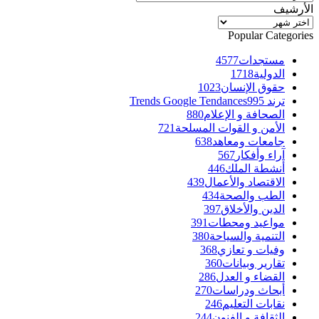
الأرشيف
الأرشيف
Popular Categories
مستجدات
4577
الدولية
1718
حقوق الإنسان
1023
ترند Trends Google Tendances
995
الصحافة و الإعلام
880
الأمن و القوات المسلحة
721
جامعات ومعاهد
638
آراء وأفكار
567
أنشطة الملك
446
الاقتصاد والأعمال
439
الطب والصحة
434
الدين والأخلاق
397
مواعيد ومحطات
391
التنمية والسياحة
380
وفيات و تعازي
368
تقارير وبيانات
360
القضاء و العدل
286
أبحاث ودراسات
270
نقابات التعليم
246
الثقافة و الفنون
244