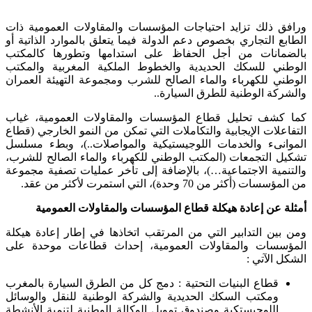
ورافق ذلك تزايد احتياجات المؤسسات والمقاولات العمومية ذات
الطابع التجاري بخصوص دعم الدولة فيما يتعلق بالموارد الذاتية أو
بالضمانات من أجل الحفاظ على استدامها وتطورها كالمكتب
الوطني للسكك الحديدية والخطوط الملكية المغربية والمكتب
الوطني للكهرباء والماء الصالح للشرب ومجموعة التهيئة العمران
والشركة الوطنية للطرق السيارة..
كما كشف تحليل قطاع المؤسسات والمقاولات العمومية، غياب
التفاعلات الإيجابية والتكاملات التي تمكن من النمو الخارجي (قطاع
الموانىء والخدمات اللوجيستيكية والمواصلات..)، وبطء مسلسل
تشكيل التجمعات (المكتب الوطني للكهرباء والماء الصالح للشرب،
والتنمية الاجتماعية…)، بالإضافة إلى تأخر عمليات تصفية مجموعة
من المؤسسات (أكثر من 70 وحدة)، التي استمرت لأكثر من عقد.
أمثلة عن إعادة هيكلة قطاع المؤسسات والمقاولات العمومية
ومن بين التدابير التي من المرتقب اتخاذها في إطار إعادة هيكلة
المؤسسات والمقاولات العمومية، إحداث قطاعات موحدة على
الشكل الآتي :
قطاع البنيات التحتية : دمج كل من الطرق السيارة بالمغرب
ومكتب السكك الحديدية والشركة الوطنية للنقل والوسائل
اللوجيستكية وصندوق تمويل الوكالة الوطنية لتنمية الأنشطة