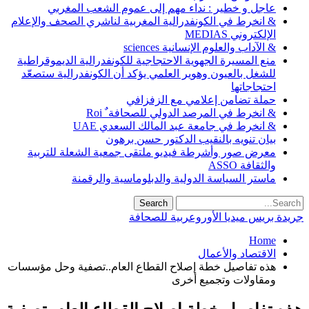
عاجل و خطير : نداء مهم إلى عموم الشعب المغربي
& انخرط في الكونفدرالية المغربية لناشري الصحف والإعلام
الإلكتروني MEDIAS
& الآداب والعلوم الإنسانية sciences
منع المسيرة الجهوية الاحتجاجية للكونفدرالية الديموقراطية
للشغل بالعيون وهوير العلمي يؤكد أن الكونفدرالية ستصعّد
احتجاجاتها
حملة تضامن إعلامي مع الزفزافي
& انخرط في المرصد الدولي للصحافة ٌ Roi
& انخرط في جامعة عبد المالك السعدي UAE
بيان تنويه بالنقيب الدكتور حسن برهون
معرض صور وأشرطة فيديو ملتقى جمعية الشعلة للتربية
والثقافة ASSO
ماستر السياسة الدولية والدبلوماسية والرقمنة
جريدة بريس ميديا الأوروعربية للصحافة
Home
الاقتصاد والأعمال
هذه تفاصيل خطة إصلاح القطاع العام..تصفية وحل مؤسسات
ومقاولات وتجميع أخرى