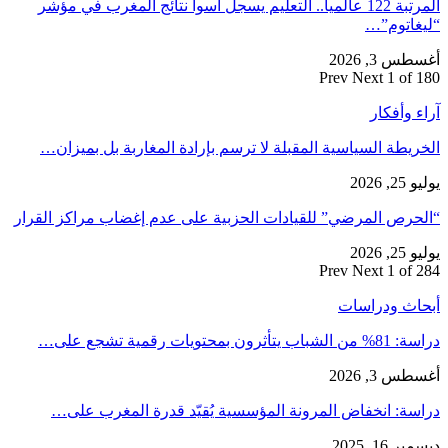
المرتبة 122 عالميا.. التعليم يسجل أسوأ نتائج المغرب في مؤشر
“ليغاتوم”…
أغسطس 3, 2026
Prev
Next
1 of 180
آراء وأفكار
الخريطة السياسية المقبلة لا ترسم بإرادة المغاربة بل بميزان…
يوليو 25, 2026
“الحرص المرضي” للقيادات الحزبية على عدم إغضاب مراكز القرار
يوليو 25, 2026
Prev
Next
1 of 284
أبحاث ودراسات
دراسة: 81% من الشباب يتأثرون بمحتويات رقمية تشجع على…
أغسطس 3, 2026
دراسة: انخفاض المرونة المؤسسية يُقيّد قدرة المغرب على…
ديسمبر 16, 2025