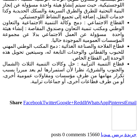
اللوجستيكية، حيث سيتم إنشاؤ هيئة واحدة مسؤولة عن إنجاز
البنية التحتية للطرق والطرق السريعة والسكك الحديدية وكذا
خدمات النقل، إضافة إلى تجميع النشاط اللوجستيكي.
القطاع الاجتماعي : دمج وكالة التنمية الاجتماعية والتعاون
الوطني ومكتب تنمية التعاون وصندوق المقاصة : إنشاء هيئة
واحدة مسؤولة عن العمل الاجتماعي بدلا عن مجموعة
المؤسسات العمومية الموجودة حاليا.
قطاع الفلاحة والصناعة الغذائية : دمج المكتب الوطني المهني
للحبوب والقطاني والوحدات التابعة له، وسيتعين تحويل هذه
الوحدة إلى القطاع الخاص.
قطاع التنمية الترابية : حل وكالات التنمية الثلاث (الشمال
والجنوب والشرق)، نظرا لأن استمرارها لم يعد مبررا بسبب
تكرار مهامها من طرف مؤسسات ومقاولات عمومية أخرى،
أو من طرف قطاعات أخرى، أو جماعات ترابية.
Share
Facebook
Twitter
Google+
ReddIt
WhatsApp
Pinterest
Email
جريدة بريس ميديا
15660 posts
0 comments