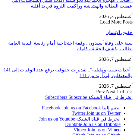
“أطاك”: الهجرة الجماعية نحو سبتة أكدت فشل السياسات التي
عمقت البطالة والهشاشة وراكمت الثروة في يد أقلية
أغسطس 3, 2026
Load More Posts
حقوق الإنسان
سنة على وفاة أسيدون.. وقفة احتجاجية أمام رئاسة النيابة العامة
تطالب بكشف الحقيقة كاملة
أغسطس 7, 2026
“أحداث سبتة ومليلية”.. تقديرات حقوقية ترفع عدد الوفيات إلى 141
والمعتقلين إلى أزيد من 111
أغسطس 7, 2026
Prev
Next
1 of 512
انخرط في قناة الشبكة
Subscribe
Subscribers
انضم إلينا Facebook
Join us on Facebook
Twitter
Join us on Twitter
انخرط في قناة الشبكة
Join us on Youtube
Dribbble
Join us on Dribbble
Vimeo
Join us on Vimeo