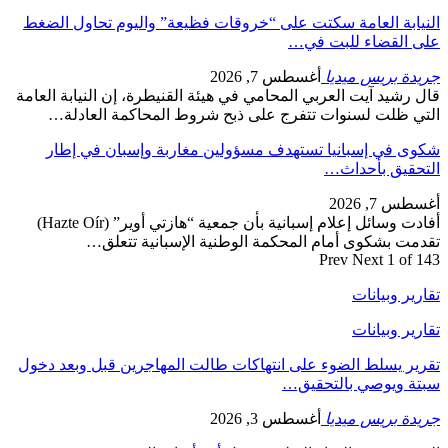
النيابة العامة سكتت على “خروقات فظيعة” واليوم تحاول الضغط
على القضاء للبت في…
جريدة بريس ميديا
أغسطس 7, 2026
قال رشيد آيت العربي المحامي في هيئة القنيطرة، إن النيابة العامة
التي ظلت لسنوات تتفرج على ذبح شروط المحاكمة العادلة…
شكوى في إسبانيا تستهدف مسؤولين مغاربة وإسبان في إطار
التحقيق بأحداث…
أغسطس 7, 2026
أفادت وسائل إعلام إسبانية بأن جمعية “هازتي أوير” (Hazte Oír)
تقدمت بشكوى أمام المحكمة الوطنية الإسبانية تتعلق…
Prev
Next
1 of 143
تقارير وبيانات
تقارير وبيانات
تقرير يسلط الضوء على انتهاكات طالت المهاجرين قبل وبعد دخول
سبتة ويوصي بالتحقيق…
جريدة بريس ميديا
أغسطس 3, 2026