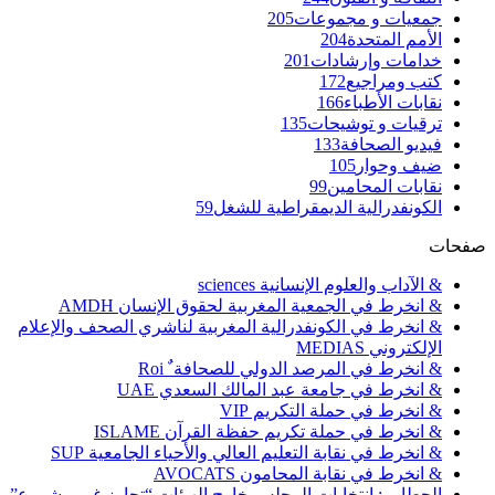
جمعيات و مجموعات
205
الأمم المتحدة
204
خدامات وإرشادات
201
كتب ومراجيع
172
نقابات الأطباء
166
ترقيات و توشيحات
135
فيديو الصحافة
133
ضيف وحوار
105
نقابات المحامين
99
الكونفدرالية الديمقراطية للشغل
59
صفحات
& الآداب والعلوم الإنسانية sciences
& انخرط في الجمعية المغربية لحقوق الإنسان AMDH
& انخرط في الكونفدرالية المغربية لناشري الصحف والإعلام
الإلكتروني MEDIAS
& انخرط في المرصد الدولي للصحافة ٌ Roi
& انخرط في جامعة عبد المالك السعدي UAE
& انخرط في حملة التكريم VIP
& انخرط في حملة تكريم حفظة القرآن ISLAME
& انخرط في نقابة التعليم العالي والأحياء الجامعية SUP
& انخرط في نقابة المحامون AVOCATS
الحطابي: انتخابات المجلس خارج الهيئات “تجاوز غير مشروع”