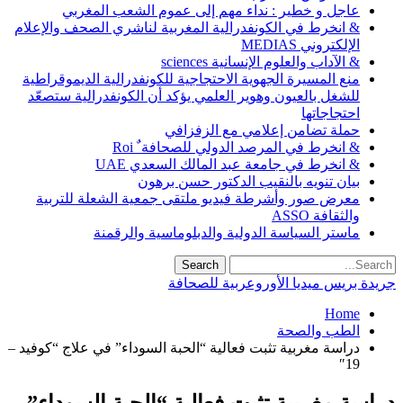
عاجل و خطير : نداء مهم إلى عموم الشعب المغربي
& انخرط في الكونفدرالية المغربية لناشري الصحف والإعلام
الإلكتروني MEDIAS
& الآداب والعلوم الإنسانية sciences
منع المسيرة الجهوية الاحتجاجية للكونفدرالية الديموقراطية
للشغل بالعيون وهوير العلمي يؤكد أن الكونفدرالية ستصعّد
احتجاجاتها
حملة تضامن إعلامي مع الزفزافي
& انخرط في المرصد الدولي للصحافة ٌ Roi
& انخرط في جامعة عبد المالك السعدي UAE
بيان تنويه بالنقيب الدكتور حسن برهون
معرض صور وأشرطة فيديو ملتقى جمعية الشعلة للتربية
والثقافة ASSO
ماستر السياسة الدولية والدبلوماسية والرقمنة
جريدة بريس ميديا الأوروعربية للصحافة
Home
الطب والصحة
دراسة مغربية تثبت فعالية “الحبة السوداء” في علاج “كوفيد –
19″‬
دراسة مغربية تثبت فعالية “الحبة السوداء”