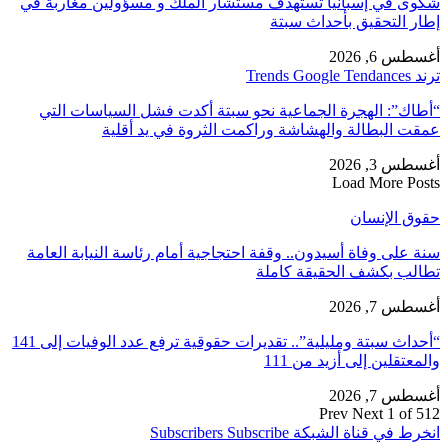
شكوى في إسبانيا تستهدف مستشار الملك و مسؤولين مغاربة في
إطار التحقيق بأحداث سبتة
أغسطس 6, 2026
ترند Trends Google Tendances
“أطاك”: الهجرة الجماعية نحو سبتة أكدت فشل السياسات التي
عمقت البطالة والهشاشة وراكمت الثروة في يد أقلية
أغسطس 3, 2026
Load More Posts
حقوق الإنسان
سنة على وفاة أسيدون.. وقفة احتجاجية أمام رئاسة النيابة العامة
تطالب بكشف الحقيقة كاملة
أغسطس 7, 2026
“أحداث سبتة ومليلية”.. تقديرات حقوقية ترفع عدد الوفيات إلى 141
والمعتقلين إلى أزيد من 111
أغسطس 7, 2026
Prev
Next
1 of 512
انخرط في قناة الشبكة
Subscribe
Subscribers