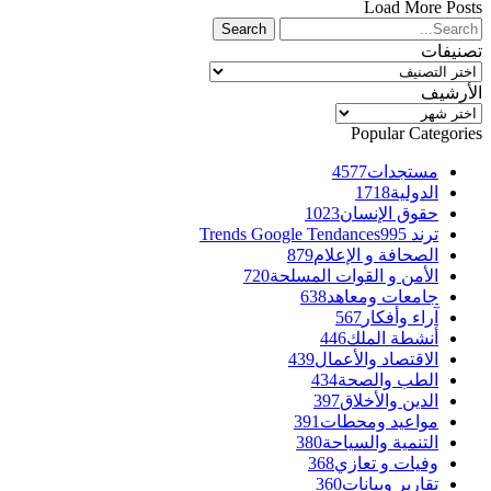
Load More Posts
تصنيفات
تصنيفات
الأرشيف
الأرشيف
Popular Categories
مستجدات
4577
الدولية
1718
حقوق الإنسان
1023
ترند Trends Google Tendances
995
الصحافة و الإعلام
879
الأمن و القوات المسلحة
720
جامعات ومعاهد
638
آراء وأفكار
567
أنشطة الملك
446
الاقتصاد والأعمال
439
الطب والصحة
434
الدين والأخلاق
397
مواعيد ومحطات
391
التنمية والسياحة
380
وفيات و تعازي
368
تقارير وبيانات
360