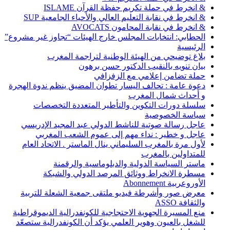
& انخرط في حملة تكريم حفظة القرآن ISLAME
& انخرط في نقابة التعليم العالي والأحياء الجامعية SUP
& انخرط في نقابة المحامون AVOCATS
الحطابي: انتخابات المجلس خارج الهيئات “تجاوز غير مشروع”
الرئيسية
بلاغ توضيحي من الهيئة الوطنية لتراجمة المغرب
بيان تنويه بالنقيب الدكتور حسن برهون
حملة تضامن إعلامي مع الزفزافي
دعوة عامة : تحالف اليسار تطوان المضيق ينظم ندوة الهجرة
و أحداث شمال المغرب
سلسلة دورات التكوين والتأطير المتعددة التخصصات
سياسة الخصوصية
عاجل رسالة صوتية للناشط الدولي عبد المجيد الإدريسي
عاجل و خطير : نداء مهم إلى عموم الشعب المغربي
لأول مرة بالمغرب السليماني ينال الماستر . الاتحاد العام
للمتداولين بالمغرب
ماستر السياسة الدولية والدبلوماسية والرقمنة
مسطرة الانخراط ووثائق المرصد الدولي والشبكة
الأوروعربية Abonnement
معرض صور وأشرطة فيديو ملتقى جمعية الشعلة للتربية
والثقافة ASSO
منع المسيرة الجهوية الاحتجاجية للكونفدرالية الديموقراطية
للشغل بالعيون وهوير العلمي يؤكد أن الكونفدرالية ستصعّد