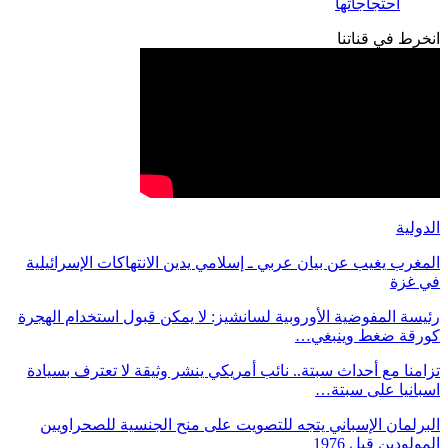
احتجاجاتها
انخرط في قناتنا
الدولية
المغرب يغيب عن بيان عربي ـ إسلامي يدين الانتهاكات الإسرائيلية
في غزة
رئيسة المفوضية الأوروبية لسانشيز: لا يمكن قبول استخدام الهجرة
كورقة ضغط وينبغي…
تزامنا مع أحداث سبتة.. نائب أمريكي ينشر وثيقة لا تعترف بسيادة
اسبانيا على سبتة…
البرلمان الإسباني يتجه للتصويت على منح الجنسية للصحراويين
المولودين قبل 1976