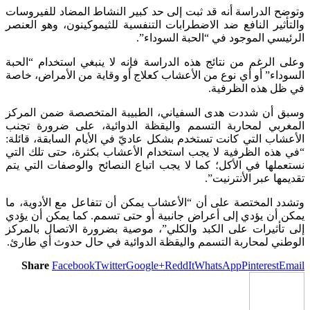
وتوضح الدراسة أنه قد ثبت إلى حد كبير النشاط المضاد للفيروسات
والتأثير النافع ضد الاضطرابات التنفسية للثيموكينون، وهو العنصر
الرئيسي الموجود في “الحبة السوداء”.
وعلى الرغم من نتائج هذه الدراسة فإنه لا ينبغي استخدام “الحبة
السوداء” أو أي نوع من الأعشاب كعلاج أو وقاية من الأمراض، خاصة
في ظل هذه الظرفية.
وسبق أن شددت هدى السفياني، الطبيبة المتخصصة ضمن المركز
المغربي لمحاربة التسمم واليقظة الدوائية، على ضرورة تجنب
الأعشاب التي كانت تستخدم بشكل عاديّ في الأيام السابقة، قائلة:
“في هذه الظرفية لا يجب استخدام الأعشاب بكثرة، حتى تلك التي
نستعملها في الأكل؛ كما لا يجب اتباع النصائح والوصفات التي يتم
تقديمها عبر الأنترنيت”.
وتشدد المختصة على أن “الأعشاب يمكن أن تتفاعل مع الأدوية، ما
يمكن أن يؤدي إلى أعراض جانبية أو حتى تسمم. كما يمكن أن يؤدي
إلى تأثيرات على الكبد والكلي”، موصية بضرورة الاتصال بالمركز
الوطني لمحاربة التسمم واليقظة الدوائية في حال حدوث أي طارئ.
Share
Facebook
Twitter
Google+
ReddIt
WhatsApp
Pinterest
Email