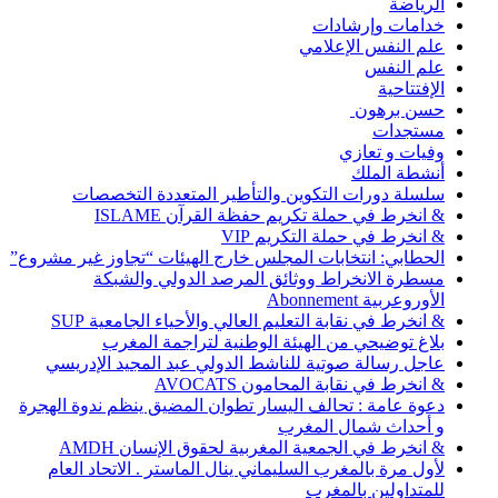
الرياضة
خدامات وإرشادات
علم النفس الإعلامي
علم النفس
الإفتتاحية
حسن برهون
مستجدات
وفيات و تعازي
أنشطة الملك
سلسلة دورات التكوين والتأطير المتعددة التخصصات
& انخرط في حملة تكريم حفظة القرآن ISLAME
& انخرط في حملة التكريم VIP
الحطابي: انتخابات المجلس خارج الهيئات “تجاوز غير مشروع”
مسطرة الانخراط ووثائق المرصد الدولي والشبكة
الأوروعربية Abonnement
& انخرط في نقابة التعليم العالي والأحياء الجامعية SUP
بلاغ توضيحي من الهيئة الوطنية لتراجمة المغرب
عاجل رسالة صوتية للناشط الدولي عبد المجيد الإدريسي
& انخرط في نقابة المحامون AVOCATS
دعوة عامة : تحالف اليسار تطوان المضيق ينظم ندوة الهجرة
و أحداث شمال المغرب
& انخرط في الجمعية المغربية لحقوق الإنسان AMDH
لأول مرة بالمغرب السليماني ينال الماستر . الاتحاد العام
للمتداولين بالمغرب