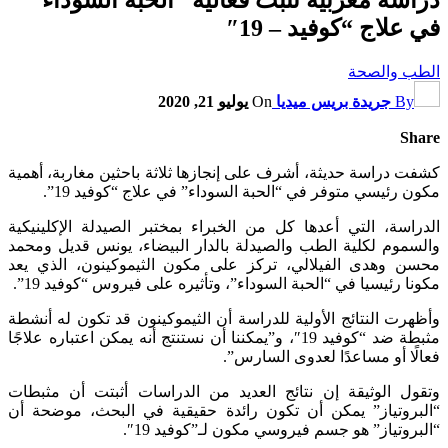
في علاج “كوفيد – 19″‬
الطب والصحة
By
جريدة بريس ميديا
On
يوليو 21, 2020
Share
كشفت دراسة حديثة، أشرف على إنجازها ثلاثة باحثين مغاربة، أهمية
مكون رئيسي متوفر في “الحبة السوداء” في علاج “كوفيد 19”.
الدراسة، التي أعدها كل من الخبراء بمختبر الصيدلة الإكلينيكية
والسموم لكلية الطب والصيدلة بالدار البيضاء، يونس قديل ومحمد
محسن وهدى الفيلالي، تركز على مكون الثيموكينون، الذي يعد
مكونا رئيسيا في “الحبة السوداء”، وتأثيره على فيروس “كوفيد 19”.
وأظهرت النتائج الأولية للدراسة أن الثيموكينون قد تكون له أنشطة
مثبطة ضد “كوفيد 19″، و”يمكننا أن نستنتج أنه يمكن اعتباره علاجًا
فعالًا أو مساعدًا لعدوى السارس”.
وتقول الوثيقة إن نتائج العديد من الدراسات أثبتت أن مثبطات
“البروتياز” يمكن أن تكون رائدة حقيقية في البحث، موضحة أن
“البروتياز” هو جسم فيروسي مكون لـ”كوفيد 19″.