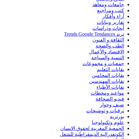
جامعات ومعاهد
كتب ومراجيع
آراء وأفكار
تقارير وبيانات
أبحاث ودراسات
ترند Trends Google Tendances
الثقافة و الفنون
الطب والصحة
الاقتصاد والأعمال
التنمية والسياحة
جمعيات و مجموعات
نقابات التعليم
نقابات المحامين
نقابات المهندسين
نقابات الأطباء
مواعيد ومحطات
فيديو الصحافة
ضيف وحوار
ترقيات و توشيحات
بورتريه
علوم وتكنولوجيا
الجمعية المغربية لحقوق الإنسان
الكونفدرالية الديمقراطية للشغل