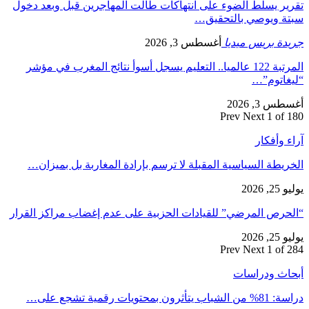
تقرير يسلط الضوء على انتهاكات طالت المهاجرين قبل وبعد دخول
سبتة ويوصي بالتحقيق…
جريدة بريس ميديا
أغسطس 3, 2026
المرتبة 122 عالميا.. التعليم يسجل أسوأ نتائج المغرب في مؤشر
“ليغاتوم”…
أغسطس 3, 2026
Prev
Next
1 of 180
آراء وأفكار
الخريطة السياسية المقبلة لا ترسم بإرادة المغاربة بل بميزان…
يوليو 25, 2026
“الحرص المرضي” للقيادات الحزبية على عدم إغضاب مراكز القرار
يوليو 25, 2026
Prev
Next
1 of 284
أبحاث ودراسات
دراسة: 81% من الشباب يتأثرون بمحتويات رقمية تشجع على…