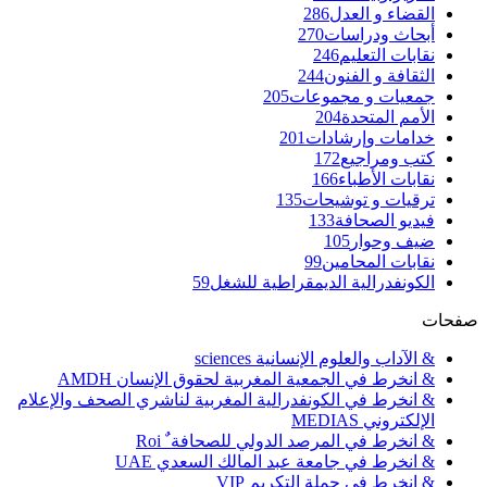
القضاء و العدل
286
أبحاث ودراسات
270
نقابات التعليم
246
الثقافة و الفنون
244
جمعيات و مجموعات
205
الأمم المتحدة
204
خدامات وإرشادات
201
كتب ومراجيع
172
نقابات الأطباء
166
ترقيات و توشيحات
135
فيديو الصحافة
133
ضيف وحوار
105
نقابات المحامين
99
الكونفدرالية الديمقراطية للشغل
59
صفحات
& الآداب والعلوم الإنسانية sciences
& انخرط في الجمعية المغربية لحقوق الإنسان AMDH
& انخرط في الكونفدرالية المغربية لناشري الصحف والإعلام
الإلكتروني MEDIAS
& انخرط في المرصد الدولي للصحافة ٌ Roi
& انخرط في جامعة عبد المالك السعدي UAE
& انخرط في حملة التكريم VIP