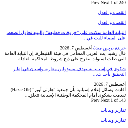
Prev
Next
1 of 240
القضاء و العدل
القضاء و العدل
النيابة العامة سكتت على “خروقات فظيعة” واليوم تحاول الضغط
على القضاء للبت في…
جريدة بريس ميديا
أغسطس 7, 2026
قال رشيد آيت العربي المحامي في هيئة القنيطرة، إن النيابة العامة
التي ظلت لسنوات تتفرج على ذبح شروط المحاكمة العادلة…
شكوى في إسبانيا تستهدف مسؤولين مغاربة وإسبان في إطار
التحقيق بأحداث…
أغسطس 7, 2026
أفادت وسائل إعلام إسبانية بأن جمعية “هازتي أوير” (Hazte Oír)
تقدمت بشكوى أمام المحكمة الوطنية الإسبانية تتعلق…
Prev
Next
1 of 143
تقارير وبيانات
تقارير وبيانات