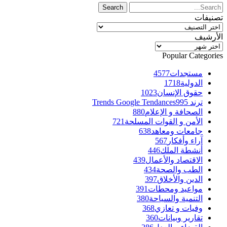
تصنيفات
تصنيفات
الأرشيف
الأرشيف
Popular Categories
مستجدات
4577
الدولية
1718
حقوق الإنسان
1023
ترند Trends Google Tendances
995
الصحافة و الإعلام
880
الأمن و القوات المسلحة
721
جامعات ومعاهد
638
آراء وأفكار
567
أنشطة الملك
446
الاقتصاد والأعمال
439
الطب والصحة
434
الدين والأخلاق
397
مواعيد ومحطات
391
التنمية والسياحة
380
وفيات و تعازي
368
تقارير وبيانات
360