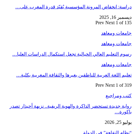
دراسة: انخفاض المرونة المؤسسية يُقيّد قدرة المغرب على…
ديسمبر 16, 2025
Prev
Next
1 of 135
جامعات ومعاهد
جامعات ومعاهد
رسوم التعليم العالي الخيالية تجعل استكمال الدراسات العليا…
جامعات ومعاهد
تعليم اللغة العربية للناطقين بغيرها والثقافة المغربية بكلية…
Prev
Next
1 of 319
كتب ومراجيع
رواية جديدة تستحضر الذاكرة والهوية الريفية.. نزيهة أحيذار تصدر
باكورة…
يوليو 25, 2026
“نظام التفاهة” في الدولة