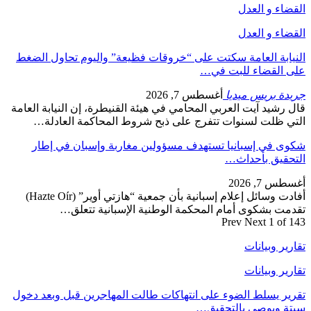
القضاء و العدل
القضاء و العدل
النيابة العامة سكتت على “خروقات فظيعة” واليوم تحاول الضغط
على القضاء للبت في…
جريدة بريس ميديا
أغسطس 7, 2026
قال رشيد آيت العربي المحامي في هيئة القنيطرة، إن النيابة العامة
التي ظلت لسنوات تتفرج على ذبح شروط المحاكمة العادلة…
شكوى في إسبانيا تستهدف مسؤولين مغاربة وإسبان في إطار
التحقيق بأحداث…
أغسطس 7, 2026
أفادت وسائل إعلام إسبانية بأن جمعية “هازتي أوير” (Hazte Oír)
تقدمت بشكوى أمام المحكمة الوطنية الإسبانية تتعلق…
Prev
Next
1 of 143
تقارير وبيانات
تقارير وبيانات
تقرير يسلط الضوء على انتهاكات طالت المهاجرين قبل وبعد دخول
سبتة ويوصي بالتحقيق…