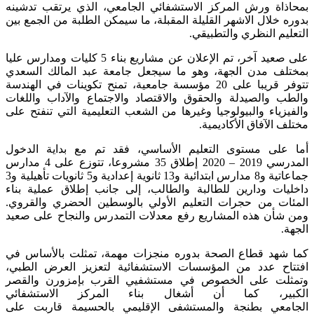
بمحاذاة ورش المركز الاستشفائي الجامعي، الذي يرتقب تدشينه
بدوره خلال الاشهر القليلة المقبلة، ما سيمكن الطلبة من الجمع بين
التعليم النظري والتطبيقي.
على صعيد آخر، تم الإعلان عن مشاريع بناء 5 كليات ومدارس عليا
بمختلف مدن الجهة، وهو ما سيجعل جامعة عبد المالك السعدي
تتوفر قريبا على 20 مؤسسة جامعية، تمنح تكوينات في الهندسة
والطب والصيدلة والحقوق والاقتصاد والاجتماع والآداب واللغات
والفيزياء والبيولوجيا وغيرها من الشعب التعليمية التي تنفتح على
مختلف الآفاق الأكاديمية.
أما على مستوى التعليم الأساسي، فقد تم مع بداية الدخول
المدرسي 2019 – 2020 إطلاق 35 مشروعا، تتوزع على 4 مدارس
جماعاتية و8 مدارس ابتدائية و13 ثانوية إعدادية و5 ثانويات تأهيلية و3
داخليات ودارين للطالبة والطالب، إلى جانب إطلاق عملية بناء
المئات من حجرات التعليم الأولي بالوسطين الحضري والقروي.
ومن شأن هذه المشاريع رفع معدلات التمدرس والنجاح على صعيد
الجهة.
كما شهد قطاع الصحة بدوره منجزات مهمة، تمثلت بالأساس في
افتتاح عدد من المؤسسات الاستشفائية لتعزيز العرض الطبي،
وتمثلت على الخصوص في مستشفيي القرب بإمزورن والقصر
الكبير، كما أن أشغال بناء المركز الاستشفائي
الجامعي بطنجة والمستشفى الإقليمي بالحسيمة قاربت على