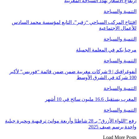
ارتفاع الأسعار يهدد السياحة المغربية
التنمية والسياحة
افتتاح المركب السياحي “زفير”، التابع لمؤسسة محمد السادس
للأعمال الاجتماعية
التنمية والسياحة
مرحبا بكم في المعلمة الجميلة
التنمية والسياحة
أنفوغرافيك | 9 شركات مغربية ضمن ضمن قائمة “فوربس” لأكبر
100 شركة في الشرق الأوسط
التنمية والسياحة
المغرب يستقبل 16.6 مليون سائح في 10 أشهر
التنمية والسياحة
رفع “اللواء الأزرق” بـ 28 شاطئا وأربعة موانئ ترفيهية وبحيرة جبلية
واحدة برسم صيف 2025
Load More Posts