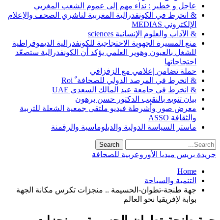
عاجل و خطير : نداء مهم إلى عموم الشعب المغربي
& انخرط في الكونفدرالية المغربية لناشري الصحف والإعلام
الإلكتروني MEDIAS
& الآداب والعلوم الإنسانية sciences
منع المسيرة الجهوية الاحتجاجية للكونفدرالية الديموقراطية
للشغل بالعيون وهوير العلمي يؤكد أن الكونفدرالية ستصعّد
احتجاجاتها
حملة تضامن إعلامي مع الزفزافي
& انخرط في المرصد الدولي للصحافة ٌ Roi
& انخرط في جامعة عبد المالك السعدي UAE
بيان تنويه بالنقيب الدكتور حسن برهون
معرض صور وأشرطة فيديو ملتقى جمعية الشعلة للتربية
والثقافة ASSO
ماستر السياسة الدولية والدبلوماسية والرقمنة
جريدة بريس ميديا الأوروعربية للصحافة
Home
التنمية والسياحة
جهة طنجة-تطوان-الحسيمة .. منجزات تكرس مكانة الجهة
بوابة لإفريقيا نحو العالم