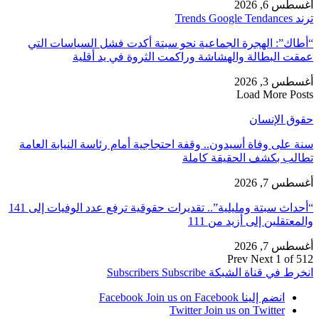
أغسطس 6, 2026
ترند Trends Google Tendances
“أطاك”: الهجرة الجماعية نحو سبتة أكدت فشل السياسات التي
عمقت البطالة والهشاشة وراكمت الثروة في يد أقلية
أغسطس 3, 2026
Load More Posts
حقوق الإنسان
سنة على وفاة أسيدون.. وقفة احتجاجية أمام رئاسة النيابة العامة
تطالب بكشف الحقيقة كاملة
أغسطس 7, 2026
“أحداث سبتة ومليلية”.. تقديرات حقوقية ترفع عدد الوفيات إلى 141
والمعتقلين إلى أزيد من 111
أغسطس 7, 2026
Prev
Next
1 of 512
انخرط في قناة الشبكة
Subscribe
Subscribers
انضم إلينا Facebook
Join us on Facebook
Twitter
Join us on Twitter