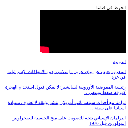
انخرط في قناتنا
الدولية
المغرب يغيب عن بيان عربي ـ إسلامي يدين الانتهاكات الإسرائيلية
في غزة
رئيسة المفوضية الأوروبية لسانشيز: لا يمكن قبول استخدام الهجرة
كورقة ضغط وينبغي…
تزامنا مع أحداث سبتة.. نائب أمريكي ينشر وثيقة لا تعترف بسيادة
اسبانيا على سبتة…
البرلمان الإسباني يتجه للتصويت على منح الجنسية للصحراويين
المولودين قبل 1976