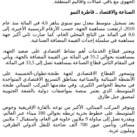
الجهوي مع باقي عمالات وأقاليم المنطقة.
الصناعة والاقتصاد .. قاطرة النمو
بعد تسجيل متوسط معدل نمو سنوي يناهز 4,6 في المائة منذ عام
2010، ارتفعت مساهمة الجهة، حسب الأرقام الرسمية الأخيرة، إلى
8,6 في المائة من الناتج المحلي الخام، كما صارت ثاني أكبر جهة
مساهمة في سلسلة إحداث القيمة المضافة الصناعية.
ويعتبر قطاع الخدمات أهم نشاط اقتصادي على صعيد الجهة،
بمساهمته بحوالي 55.2 في المائة من القيمة المضافة بالجهة، ويأتي
في المقام الثاني قطاع الصناعة بمساهمة تصل إلى 33,5 في المائة.
ويتمحور القطاع الاقتصادي لجهة طنجة-تطوان-الحسيمة على
الأنشطة المينائية والصناعية بمناطق التسريع الاقتصادي المتواجدة
في محيط الحواضر الكبرى، وفي مقدمتها المركب المينائي طنجة
المتوسط، الذي يعتبر منصة بمواصفات دولية بالضفة الجنوبية
لمضيق جبل طارق.
ويتوفر المركب المينائي، الأكبر من نوعه بالقارة الإفريقية وحوض
المتوسط، على خطوط بحرية تربطه بحوالي 180 ميناء عبر العالم،
وبقدرة تصل إلى مناولة 9 ملايين حاوية في العام، واستقبال 7 ملايين
مسافر، وتأمين عبور 700 ألف شاحنة للنقل الدولي الطرقي،
ومليون عربة.