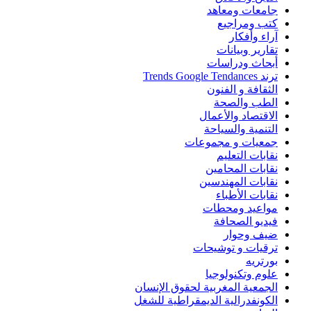
جامعات ومعاهد
كتب ومراجيع
آراء وأفكار
تقارير وبيانات
أبحاث ودراسات
ترند Trends Google Tendances
الثقافة و الفنون
الطب والصحة
الاقتصاد والأعمال
التنمية والسياحة
جمعيات و مجموعات
نقابات التعليم
نقابات المحامين
نقابات المهندسين
نقابات الأطباء
مواعيد ومحطات
فيديو الصحافة
ضيف وحوار
ترقيات و توشيحات
بورتريه
علوم وتكنولوجيا
الجمعية المغربية لحقوق الإنسان
الكونفدرالية الديمقراطية للشغل