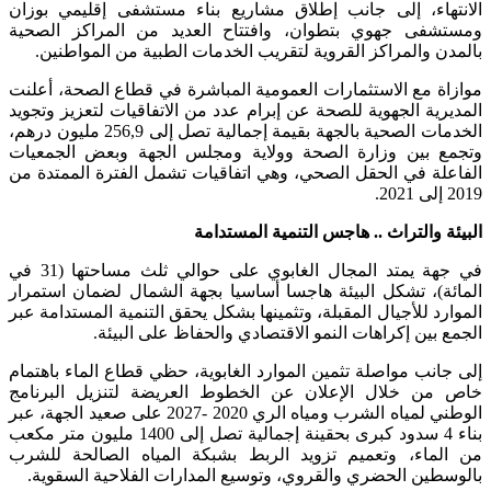
الانتهاء، إلى جانب إطلاق مشاريع بناء مستشفى إقليمي بوزان
ومستشفى جهوي بتطوان، وافتتاح العديد من المراكز الصحية
بالمدن والمراكز القروية لتقريب الخدمات الطبية من المواطنين.
موازاة مع الاستثمارات العمومية المباشرة في قطاع الصحة، أعلنت
المديرية الجهوية للصحة عن إبرام عدد من الاتفاقيات لتعزيز وتجويد
الخدمات الصحية بالجهة بقيمة إجمالية تصل إلى 256,9 مليون درهم،
وتجمع بين وزارة الصحة وولاية ومجلس الجهة وبعض الجمعيات
الفاعلة في الحقل الصحي، وهي اتفاقيات تشمل الفترة الممتدة من
2019 إلى 2021.
البيئة والتراث .. هاجس التنمية المستدامة
في جهة يمتد المجال الغابوي على حوالي ثلث مساحتها (31 في
المائة)، تشكل البيئة هاجسا أساسيا بجهة الشمال لضمان استمرار
الموارد للأجيال المقبلة، وتثمينها بشكل يحقق التنمية المستدامة عبر
الجمع بين إكراهات النمو الاقتصادي والحفاظ على البيئة.
إلى جانب مواصلة تثمين الموارد الغابوية، حظي قطاع الماء باهتمام
خاص من خلال الإعلان عن الخطوط العريضة لتنزيل البرنامج
الوطني لمياه الشرب ومياه الري 2020 -2027 على صعيد الجهة، عبر
بناء 4 سدود كبرى بحقينة إجمالية تصل إلى 1400 مليون متر مكعب
من الماء، وتعميم تزويد الربط بشبكة المياه الصالحة للشرب
بالوسطين الحضري والقروي، وتوسيع المدارات الفلاحية السقوية.