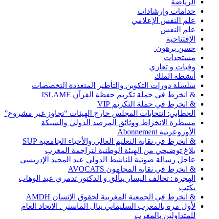
الرياضة
خدامات وإرشادات
علم النفس الإعلامي
علم النفس
الإفتتاحية
حسن برهون
مستجدات
وفيات و تعازي
أنشطة الملك
سلسلة دورات التكوين والتأطير المتعددة التخصصات
& انخرط في حملة تكريم حفظة القرآن ISLAME
& انخرط في حملة التكريم VIP
الحطابي: انتخابات المجلس خارج الهيئات “تجاوز غير مشروع”
مسطرة الانخراط ووثائق المرصد الدولي والشبكة
الأوروعربية Abonnement
& انخرط في نقابة التعليم العالي والأحياء الجامعية SUP
بلاغ توضيحي من الهيئة الوطنية لتراجمة المغرب
عاجل رسالة صوتية للناشط الدولي عبد المجيد الإدريسي
& انخرط في نقابة المحامون AVOCATS
الهجرة : تحالف اليسار يتألق و الدكتور تدمري عبد الوهاب
يكتب
& انخرط في الجمعية المغربية لحقوق الإنسان AMDH
لأول مرة بالمغرب السليماني ينال الماستر . الاتحاد العام
للمتداولين بالمغرب