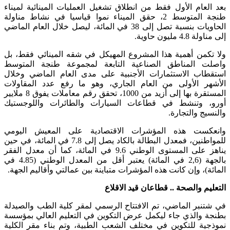
بعد العام الأول فقط من انطلاق تشغيل العمليات المينائية ‏لميناء
طنجة المتوسط 2، حقق الميناء نموا قياسيا في نشاط مناولة
الحاويات بنسبة تصل إلى 38 في المائة، ليصل خلال العام الماضي
إلى مناولة 4.8 مليون حاوية.
ولا تكمن أهمية هذا المشروع المهيكل في شقه المينائي فقط، بل
واصلت المناطق الصناعية التابعة لمجموعة طنجة المتوسط
استقطاب الاستثمارات الأجنبية على مدى العام الماضي وخلال
الأشهر الأولى من العام الجاري، وهو ما رفع عدد المقاولات
المستقرة بها إلى أزيد من 1000، تحقق رقم معاملات يفوق 8 ملايير
أورو، وتنشط في قطاعات السيارات والطائرات واللوجستيك
والنسيج والتجارة.
وانعكست هذه المؤشرات الاقتصادية على المعيش اليومي
للمواطنين، فمعدل البطالة بالكاد يصل إلى 7.8 في المائة، في حين
يناهز على المستوى الوطني 9.6 في المائة، كما أن معدل الفقر
بالجهة (2,6 في المائة) يعتبر أقل من المعدل الوطني (4.85 في
المائة)، وإن كانت هذه المؤشرات متباينة بين عمالتي وأقاليم الجهة.
التعليم والصحة .. قطاعان قيد الاقلاع
في شتنبر الماضي، تم الافتتاح الرسمي لمقر كلية الطب والصيدلة
بطنجة والذي جاء ليكمل عرض التكوين في التعليم العالي بمؤسسة
نموذجية للتكوين في مختلف الشعب الطبية، وتم بناء مقر الكلية