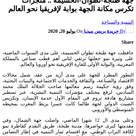
جهة طنجة-تطوان-الحسيمة .. منجزات
تكرس مكانة الجهة بوابة لإفريقيا نحو العالم
التنمية والسياحة
By
جريدة بريس ميديا
On
يوليو 20, 2020
Share
حافظت جهة طنجة تطوان الحسيمة، على مدى السنوات الماضية،
على وتيرة نمو جعلتها ترتقي لثاني أهم قطب صناعي بالمملكة
المغربية، والبوابة الأولى للقارة الإفريقية نحو أوروبا والعالم.
التطور المطرد للجهة على مدى أزيد من عقد، شمل مجالات
الاقتصاد والصناعة، والثقافة والخدمات الاجتماعية والبنيات التحتية،
وفق رؤية حكيمة رسم معالمها صاحب الجلالة الملك محمد
السادس، لرفع مختلف مؤشرات التنمية البشرية، عبر تسطير
مشاريع هادفة تروم في المقام الأول خدمة الإنسان، وتكريس
الصيت الدولي لجهة طالما كانت جسرا يربط المغرب بمحيطه
المتوسطي والأوروبي.
وعلى مدى ال 12 شهرا الماضي، واصلت جهة الشمال، وفي
مقدمتها كبرى حواضرها، مدينة طنجة، طريق التقدم كقاطرة نمو
لكافة التراب الوطني، مع اقتسام ثمار التنمية في إطار التضامن