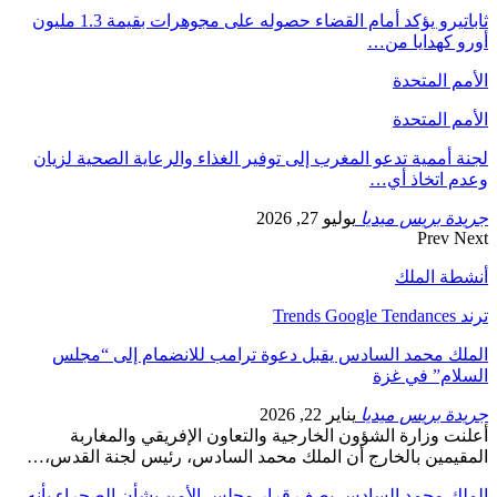
ثاباتيرو يؤكد أمام القضاء حصوله على مجوهرات بقيمة 1.3 مليون
أورو كهدايا من…
الأمم المتحدة
الأمم المتحدة
لجنة أممية تدعو المغرب إلى توفير الغذاء والرعاية الصحية لزيان
وعدم اتخاذ أي…
جريدة بريس ميديا
يوليو 27, 2026
Prev
Next
أنشطة الملك
ترند Trends Google Tendances
الملك محمد السادس يقبل دعوة ترامب للانضمام إلى “مجلس
السلام” في غزة
جريدة بريس ميديا
يناير 22, 2026
أعلنت وزارة الشؤون الخارجية والتعاون الإفريقي والمغاربة
المقيمين بالخارج أن الملك محمد السادس، رئيس لجنة القدس،…
الملك محمد السادس يصف قرار مجلس الأمن بشأن الصحراء بأنه