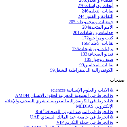
القضاء و العدل
286
أبحاث ودراسات
270
نقابات التعليم
246
الثقافة و الفنون
244
جمعيات و مجموعات
205
الأمم المتحدة
204
خدامات وإرشادات
201
كتب ومراجيع
172
نقابات الأطباء
166
ترقيات و توشيحات
135
فيديو الصحافة
133
ضيف وحوار
105
نقابات المحامين
99
الكونفدرالية الديمقراطية للشغل
59
صفحات
& الآداب والعلوم الإنسانية sciences
& انخرط في الجمعية المغربية لحقوق الإنسان AMDH
& انخرط في الكونفدرالية المغربية لناشري الصحف والإعلام
الإلكتروني MEDIAS
& انخرط في المرصد الدولي للصحافة ٌ Roi
& انخرط في جامعة عبد المالك السعدي UAE
& انخرط في حملة التكريم VIP