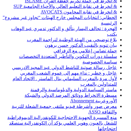
& انخرط في حملة تكريم حفظة القرآن ISLAME
& انخرط في نقابة التعليم العالي والأحياء الجامعية SUP
& انخرط في نقابة المحامون AVOCATS
الحطابي: انتخابات المجلس خارج الهيئات “تجاوز غير مشروع”
الرئيسية
الهجرة : تحالف اليسار يتألق و الدكتور تدمري عبد الوهاب
يكتب
بلاغ توضيحي من الهيئة الوطنية لتراجمة المغرب
بيان تنويه بالنقيب الدكتور حسن برهون
حملة تضامن إعلامي مع الزفزافي
سلسلة دورات التكوين والتأطير المتعددة التخصصات
سياسة الخصوصية
عاجل رسالة صوتية للناشط الدولي عبد المجيد الإدريسي
عاجل و خطير : نداء مهم إلى عموم الشعب المغربي
لأول مرة بالمغرب السليماني ينال الماستر . الاتحاد العام
للمتداولين بالمغرب
ماستر السياسة الدولية والدبلوماسية والرقمنة
مسطرة الانخراط ووثائق المرصد الدولي والشبكة
الأوروعربية Abonnement
معرض صور وأشرطة فيديو ملتقى جمعية الشعلة للتربية
والثقافة ASSO
منع المسيرة الجهوية الاحتجاجية للكونفدرالية الديموقراطية
للشغل بالعيون وهوير العلمي يؤكد أن الكونفدرالية ستصعّد
احتجاجاتها