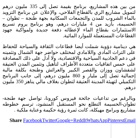
من بين هذه المشاريع، برنامج بقيمة تصل إلى 335 مليون درهم
لتمويل مشاريع الري بالقطاع الفلاحي، والإعلان عن برنامج التزويد
بالماء الشروب للمدن والتجمعات السكانية بجهة طنجة – تطوان –
الحسيمة، بأزيد من 4 مليارات درهم، وهو برنامج يروم تسريع
الاستثمارات بقطاع الماء لإعطائه دفعة جديدة ولمواكبة جهود
القطاعات المستعملة للموارد المائية.
هي دينامية دؤوبة شملت أيضا قطاعات الثقافة والسياحة للحفاظ
على التراث المادي واللامادي لمختلف حواضر جهة الشمال وتثمينه
في دعم الجاذبية السياحية والاقتصادية، ولا أدل على ذلك المصادقة
على خمس اتفاقيات متعددة الأطراف لتأهيل وتثمين المدن العتيقة
لشفشاون ووزان والقصر الكبير والعرائش وطنجة بكلفة مالية
إجمالية تصل إلى مليار و 860 مليون درهم، إلى جانب البرنامج
التكميلي لتهيئة المدينة العتيقة لتطوان بغلاف مالي يناهز 350 مليون
درهم.
وبالرغم من تداعيات جائحة فيروس كورونا، تواصل جهة طنجة-
تطوان-الحسيمة التطلع نحو المستقبل المنشود، ترسم خطوطه
مشاريع وبرامج مهيكلة، كانت ثمرة رؤية حكيمة وعناية ملكية .
Share
Facebook
Twitter
Google+
ReddIt
WhatsApp
Pinterest
Email