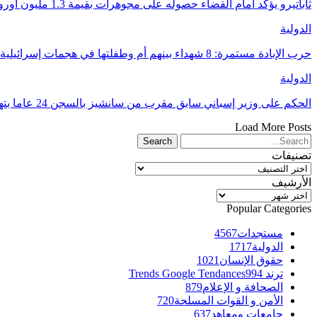
ثاباتيرو يؤكد أمام القضاء حصوله على مجوهرات بقيمة 1.3 مليون أورو كهدايا من المغرب
الدولية
حرب الإبادة مستمرة: 8 شهداء بينهم أم وطفلتها في هجمات إسرائيلية على غزة
الدولية
الحكم على وزير إسباني سابق مقرب من سانشيز بالسجن 24 عاما بتهم فساد
Load More Posts
تصنيفات
تصنيفات
الأرشيف
الأرشيف
Popular Categories
مستجدات
4567
الدولية
1717
حقوق الإنسان
1021
ترند Trends Google Tendances
994
الصحافة و الإعلام
879
الأمن و القوات المسلحة
720
جامعات ومعاهد
637