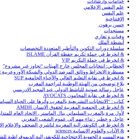
خدامات وإرشادات
علم النفس الإعلامي
علم النفس
الإفتتاحية
حسن برهون
مستجدات
وفيات و تعازي
أنشطة الملك
سلسلة دورات التكوين والتأطير المتعددة التخصصات
& انخرط في حملة تكريم حفظة القرآن ISLAME
& انخرط في حملة التكريم VIP
الحطابي: انتخابات المجلس خارج الهيئات “تجاوز غير مشروع”
مسطرة الانخراط ووثائق المرصد الدولي والشبكة الأوروعربية Abonnement
& انخرط في نقابة التعليم العالي والأحياء الجامعية SUP
بلاغ توضيحي من الهيئة الوطنية لتراجمة المغرب
عاجل رسالة صوتية للناشط الدولي عبد المجيد الإدريسي
& انخرط في نقابة المحامون AVOCATS
كتاب : “الانتخابات التشريعية بالمغرب وأثرها على الحياة السي
& انخرط في الجمعية المغربية لحقوق الإنسان AMDH
لأول مرة بالمغرب السليماني ينال الماستر . الاتحاد العام للمتد
عاجل و خطير : نداء مهم إلى عموم الشعب المغربي
& انخرط في الكونفدرالية المغربية لناشري الصحف والإعلام الإلكترو
& الآداب والعلوم الإنسانية sciences
منع المسيرة الجهوية الاحتجاجية للكونفدرالية الديموقراطية للش