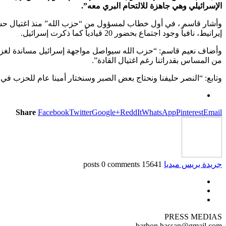
الإسرائيلي وهي جاهزة للالتحام البري معه”.
وأشار قاسم ، في أول خطاب لمسؤول من “حزب الله” منذ اغتيال حسن ن
إيرانيط، نافياً وجود اجتماع بحضور 20 قيادياً كما ذكرت إسرائيل.
من المساس بقدراتنا رغم اغتيال القادة”.
وتابع: “النصر حليفنا ونحتاج بعض الصبر وسنختار أمينا عام للحزب في
Share
Facebook
Twitter
Google+
ReddIt
WhatsApp
Pinterest
Email
جريدة بريس ميديا
15641 posts
0 comments
PRESS MEDIAS
barhon.hassan@gmail.com