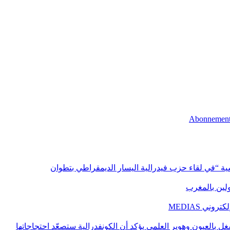
اسية “في لقاء حزب فيدرالية اليسار الديمقراطي بتطوان
اولين بالمغرب
ني MEDIAS
غل بالعيون وهوير العلمي يؤكد أن الكونفدرالية ستصعّد احتجاجاتها