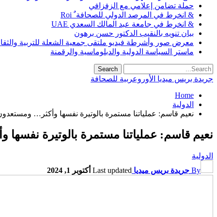
حملة تضامن إعلامي مع الزفزافي
& انخرط في المرصد الدولي للصحافة ٌ Roi
& انخرط في جامعة عبد المالك السعدي UAE
بيان تنويه بالنقيب الدكتور حسن برهون
معرض صور وأشرطة فيديو ملتقى جمعية الشعلة للتربية والثقافة SO
ماستر السياسة الدولية والدبلوماسية والرقمنة
جريدة بريس ميديا الأوروعربية للصحافة
Home
الدولية
نعيم قاسم: عملياتنا مستمرة بالوتيرة نفسها وأكثر… ومستعدون
نعيم قاسم: عملياتنا مستمرة بالوتيرة نفسها 
الدولية
By
جريدة بريس ميديا
Last updated
أكتوبر 1, 2024