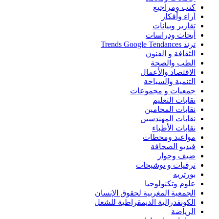
كتب ومراجيع
آراء وأفكار
تقارير وبيانات
أبحاث ودراسات
ترند Trends Google Tendances
الثقافة و الفنون
الطب والصحة
الاقتصاد والأعمال
التنمية والسياحة
جمعيات و مجموعات
نقابات التعليم
نقابات المحامين
نقابات المهندسين
نقابات الأطباء
مواعيد ومحطات
فيديو الصحافة
ضيف وحوار
ترقيات و توشيحات
بورتريه
علوم وتكنولوجيا
الجمعية المغربية لحقوق الإنسان
الكونفدرالية الديمقراطية للشغل
الرياضة