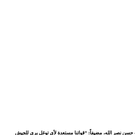
ب حسن نصر الله، مضيفاً: “قواتنا مستعدة لأي توغل بري للجيش