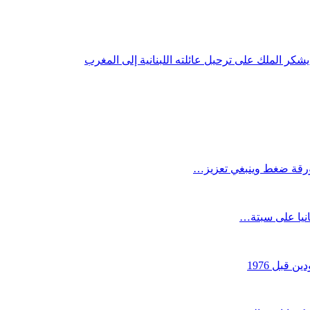
 يشكر الملك على ترحيل عائلته اللبنانية إلى المغرب
كورقة ضغط وينبغي تعزيز…
انيا على سبتة…
قبل 1976