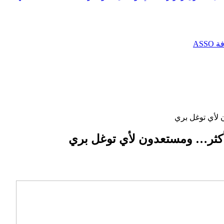
AS
 لأي توغل بري
وأكثر… ومستعدون لأي توغل بري