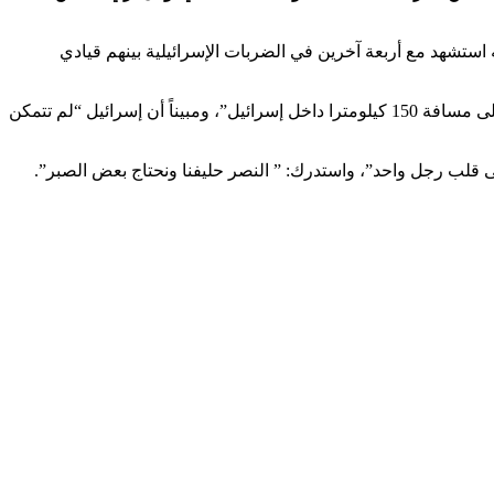
ستشهد مع أربعة آخرين في الضربات الإسرائيلية بينهم قيادي
وأضاف نعيم قاسم: “حزب الله سيواصل مواجهة إسرائيل مساندة لغزة ووردا على الاغتيالات”، لافتا إلى أن “الحزب ضرب أهدافا إسرائيلية على مسافة 150 كيلومترا داخل إسرائيل”، ومبيناً أن إسرائيل “لم تتمكن
ى قلب رجل واحد”، واستدرك: ” النصر حليفنا ونحتاج بعض الصبر”.