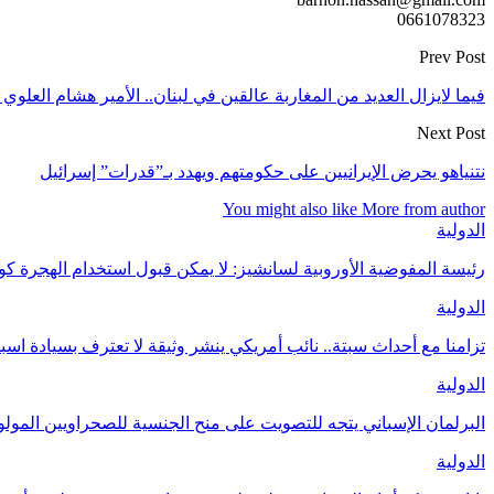
0661078323
Prev Post
فيما لايزال العديد من المغاربة عالقين في لبنان.. الأمير هشام العلوي
Next Post
نتنياهو يحرض الإيرانيين على حكومتهم ويهدد بـ”قدرات” إسرائيل
You might also like
More from author
الدولية
رئيسة المفوضية الأوروبية لسانشيز: لا يمكن قبول استخدام الهجرة 
الدولية
تزامنا مع أحداث سبتة.. نائب أمريكي ينشر وثيقة لا تعترف بسيادة اسب
الدولية
البرلمان الإسباني يتجه للتصويت على منح الجنسية للصحراويين المولودين 
الدولية