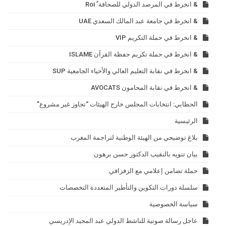
& انخرط في المرصد الدولي للصحافة ٌ Roi
& انخرط في جامعة عبد المالك السعدي UAE
& انخرط في حملة التكريم VIP
& انخرط في حملة تكريم حفظة القرآن ISLAME
& انخرط في نقابة التعليم العالي والأحياء الجامعية SUP
& انخرط في نقابة المحامون AVOCATS
الحطابي: انتخابات المجلس خارج الهيئات “تجاوز غير مشروع”
الرئيسية
بلاغ توضيحي من الهيئة الوطنية لتراجمة المغرب
بيان تنويه بالنقيب الدكتور حسن برهون
حملة تضامن إعلامي مع الزفزافي
سلسلة دورات التكوين والتأطير المتعددة التخصصات
سياسة الخصوصية
عاجل رسالة صوتية للناشط الدولي عبد المجيد الإدريسي