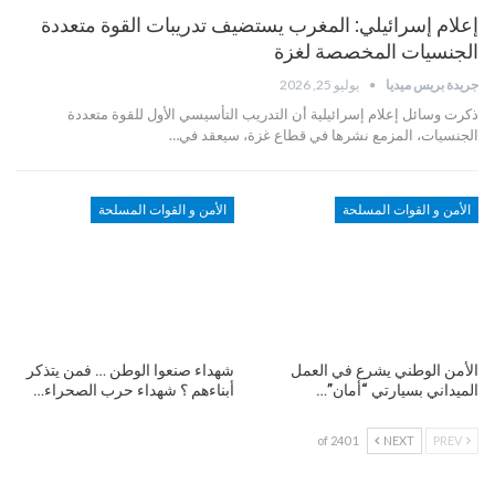
إعلام إسرائيلي: المغرب يستضيف تدريبات القوة متعددة
الجنسيات المخصصة لغزة
جريدة بريس ميديا
يوليو 25, 2026
ذكرت وسائل إعلام إسرائيلية أن التدريب التأسيسي الأول للقوة متعددة
الجنسيات، المزمع نشرها في قطاع غزة، سيعقد في…
الأمن و القوات المسلحة
الأمن و القوات المسلحة
الأمن الوطني يشرع في العمل
شهداء صنعوا الوطن … فمن يتذكر
الميداني بسيارتي “أمان”…
أبناءهم ؟ شهداء حرب الصحراء…
1 of 240
NEXT
PREV