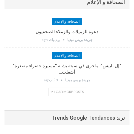
الصحافة و الإعلام
الصحافة و الإعلام
دعوة للزميلات والزملاء الصحفيون
جريدة بريس ميديا
يوم واحد ago
الصحافة و الإعلام
“إل باييس”: ماجرى في سبتة يشبه “مسيرة خضراء مصغرة”
أشعلت…
جريدة بريس ميديا
3 أيام ago
LOAD MORE POSTS
ترند Trends Google Tendances