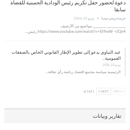
دعوة لحضور حفل تكريم رئيس الودادية الحسنية للقضاة
سابقا
جريدة بريس ميديا
يونيو 23, 2026
_____________ _________ مواضيع من الأرشيف
https://www.youtube.com/watch?v=SS9wW--UQn4 رئيس…
عبد النباوي يدعو إلى تطوير الإطار القانوني الخاص بالصفقات
العمومية…
يونيو 23, 2026
الرئيسية سياسة مجتمع اقتصاد رياضة رأي ثقافة…
1 of 142
NEXT
PREV
تقارير وبيانات