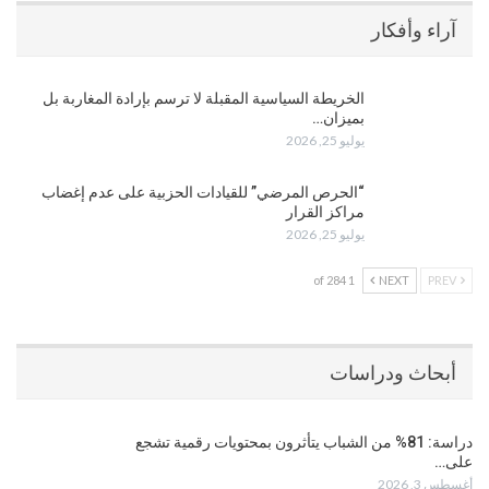
آراء وأفكار
الخريطة السياسية المقبلة لا ترسم بإرادة المغاربة بل
بميزان…
يوليو 25, 2026
“الحرص المرضي” للقيادات الحزبية على عدم إغضاب
مراكز القرار
يوليو 25, 2026
1 of 284
NEXT
PREV
أبحاث ودراسات
دراسة: 81% من الشباب يتأثرون بمحتويات رقمية تشجع
على…
أغسطس 3, 2026