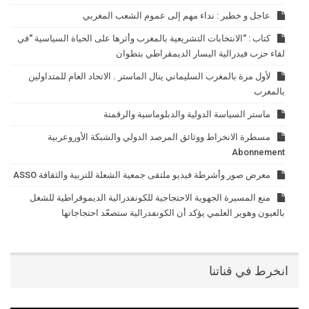
عاجل و خطير : نداء مهم إلى عموم الشعب المغربي
كتاب : “الانتخابات التشريعية بالمغرب وأثرها على الحياة السياسية “في
لقاء حزب فيدرالية اليسار الديمقراطي بتطوان
لأول مرة بالمغرب السليماني ينال الماستر . الاتحاد العام للمتداولين
بالمغرب
ماستر السياسة الدولية والدبلوماسية والرقمنة
مسطرة الانخراط ووثائق المرصد الدولي والشبكة الأوروعربية
Abonnement
معرض صور وأشرطة فيديو ملتقى جمعية الشعلة للتربية والثقافة ASSO
منع المسيرة الجهوية الاحتجاجية للكونفدرالية الديموقراطية للشغل
بالعيون وهوير العلمي يؤكد أن الكونفدرالية ستصعّد احتجاجاتها
انخرط في قناتنا