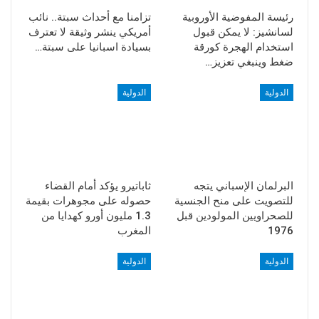
رئيسة المفوضية الأوروبية
تزامنا مع أحداث سبتة.. نائب
لسانشيز: لا يمكن قبول
أمريكي ينشر وثيقة لا تعترف
استخدام الهجرة كورقة
بسيادة اسبانيا على سبتة…
ضغط وينبغي تعزيز…
الدولية
الدولية
البرلمان الإسباني يتجه
ثاباتيرو يؤكد أمام القضاء
للتصويت على منح الجنسية
حصوله على مجوهرات بقيمة
للصحراويين المولودين قبل
1.3 مليون أورو كهدايا من
1976
المغرب
الدولية
الدولية