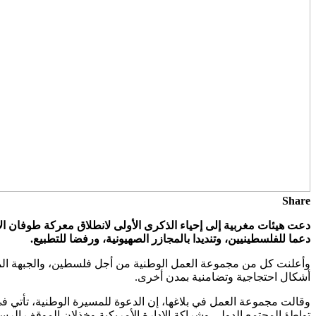
Share
دعما للفلسطينيين، وتنديدا بالمجازر الصهيونية، ورفضا للتطبيع.
أشكال احتجاجية وتضامنية بمدن أخرى.
وقالت مجموعة العمل في بلاغها، إن الدعوة للمسيرة الوطنية، تأتي ف
تواطؤ المجتمع الدولي وشراكة الإدارة الأمريكية وخذلان الموقف الرس