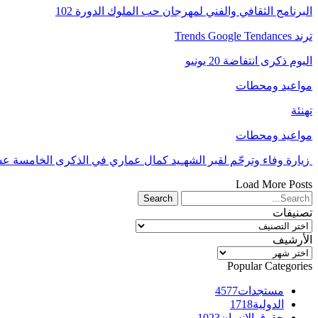
البرنامج الثقافي والفني لمهرجان حب الملوك الدورة 102
ترند Trends Google Tendances
اليوم ذكرى انتفاضة 20 يونيو
مواعيد ومحطات
تهنئة
مواعيد ومحطات
زيارة وفاء وترحّم لقبر الشهـيد كمال عماري في الذكرى الخامسة عشر
Load More Posts
تصنيفات
تصنيفات
الأرشيف
الأرشيف
Popular Categories
مستجدات
4577
الدولية
1718
حقوق الإنسان
1023