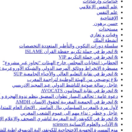
خدامات وإرشادات
علم النفس الإعلامي
علم النفس
الإفتتاحية
حسن برهون
مستجدات
وفيات و تعازي
أنشطة الملك
سلسلة دورات التكوين والتأطير المتعددة التخصصات
& انخرط في حملة تكريم حفظة القرآن ISLAME
& انخرط في حملة التكريم VIP
الحطابي: انتخابات المجلس خارج الهيئات “تجاوز غير مشروع”
مسطرة الانخراط ووثائق المرصد الدولي والشبكة الأوروعربية Abonnement
& انخرط في نقابة التعليم العالي والأحياء الجامعية SUP
بلاغ توضيحي من الهيئة الوطنية لتراجمة المغرب
عاجل رسالة صوتية للناشط الدولي عبد المجيد الإدريسي
& انخرط في نقابة المحامون AVOCATS
دعوة عامة : تحالف اليسار تطوان المضيق ينظم ندوة الهجرة و
& انخرط في الجمعية المغربية لحقوق الإنسان AMDH
لأول مرة بالمغرب السليماني ينال الماستر . الاتحاد العام للمتد
عاجل و خطير : نداء مهم إلى عموم الشعب المغربي
& انخرط في الكونفدرالية المغربية لناشري الصحف والإعلام الإلكترو
& الآداب والعلوم الإنسانية sciences
منع المسيرة الجهوية الاحتجاجية للكونفدرالية الديموقراطية للش