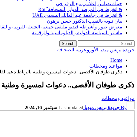
حملة تضامن إعلامي مع الزفزافي
& انخرط في المرصد الدولي للصحافة ٌ Roi
& انخرط في جامعة عبد المالك السعدي UAE
بيان تنويه بالنقيب الدكتور حسن برهون
معرض صور وأشرطة فيديو ملتقى جمعية الشعلة للتربية والثقافة SO
ماستر السياسة الدولية والدبلوماسية والرقمنة
جريدة بريس ميديا الأوروعربية للصحافة
Home
مواعيد ومحطات
ذكرى طوفان الأقصى.. دعوات لمسيرة وطنية بالرباط دعما لفلسطي
ذكرى طوفان الأقصى.. دعوات لمسيرة وطنية بال
مواعيد ومحطات
By
جريدة بريس ميديا
Last updated
سبتمبر 16, 2024