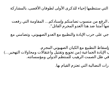
التي ستنظمها إحياء للذكرى الأولى لطوفان الأقصى، بالمشاركة
 شهيد وجريح معظمهم أطفال ونساء، يناديكم إلى الرفع من منسوب تضامنكم وإسنادكم… المقاومة التي رفعت
 أمتنا ضد هذا العدو المجرم القاتل”.
ي على حرب الإبادة والتطبيع مع العدو الصهيوني، وتضامني مع
إسقاط التطبيع مع الكيان الصهيوني المجرم.
إبادة الجماعية (من تجويع وتقتيل واعتقالات ومحاولات التهحير…)
في ظل الصمت الرهيب للمنتظم الدولي ومؤسساتته.