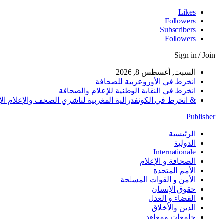
Likes
Followers
Subscribers
Followers
Sign in / Join
السبت, أغسطس 8, 2026
انخرط في الأوروعربية للصحافة
انخرط في النقابة الوطنية للإعلام والصحافة
& انخرط في الكونفدرالية المغربية لناشري الصحف والإعلام الإلكترو
Publisher
الرئيسية
الدولية
Internationale
الصحافة و الإعلام
الأمم المتحدة
الأمن و القوات المسلحة
حقوق الإنسان
القضاء و العدل
الدين والأخلاق
جامعات ومعاهد