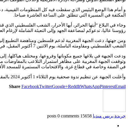
و أمام هذا الوضع البئيس الذي سقطت فيه كل المنظومات القيمية، دع
المكثفة في المسيرة التي تنطلق على الساعة العاشرة صباحا.
رؤوسنا عاليا، تدعوكم لمضاعفة الجهد وإلى التعبئة الشاملة لإرغام ال
ومن جهتها، دعت الجبهة المغربية لدعم فلسطين ومناهضة التطبيع إل
الشعب الفلسطيني ومقاومته الباسلة، يوم الاثنين 7 أكتوبر المقبل، في مختلف مناطق البلاد.
ودعت الجبهة في بلاغها جميع مكوناتها وفروعها، ومختلف هياكلها، إل
وتوقفت الجبهة المغربية على مظاهر استمرار التلاعب بالمفاوضات من
في الضفة وخاصة في قطاع غزة، والاقتحامات المستمرة للمسجد ال
وأعلنت الجبهة عن تنظيم ندوة صحفية يوم الثلاثاء 1 أكتوبر 2024 بالمقر المركزي للجمعية المغربية لحقوق الإنسان، وذلك لتقديم برنامج المبادرات النضالية التي تعتزم القيام بها.
Share
Facebook
Twitter
Google+
ReddIt
WhatsApp
Pinterest
Email
جريدة بريس ميديا
15658 posts
0 comments