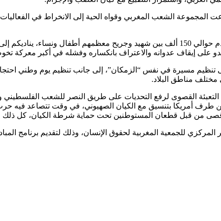
ت المجموعة الشعب المغربي وقواه الحية إلى الانخراط في الفعاليات 
وجاء في البلاغ “أيتها الحرائر، أيها الأحرار، الشعب الفلسطيني الذي قدم حوالي 150 ألف بين
عدو على إيقاف عدوانه والاعتراف بانكساره وفشله في أكبر معركة تخوضها
ى تنظيم مسيرة في نفس “الزمكان”، إلى جانب تنظيم يوم وطني احتجاج
ى التعبئة القصوى لرفع التحديات على طريق النصر للشعب الفلسطيني و
 طرف أمريكا بتنسيق مع الكيان الصهيوني، في وقت تتصاعد فيه حرب ال
أقصى من قبل قطعان المستوطنين تحت حماية شرطة الكيان، كل ذلك 