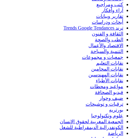
كتب ومراجيع
آراء وأفكار
تقارير وبيانات
أبحاث ودراسات
ترند Trends Google Tendances
الثقافة و الفنون
الطب والصحة
الاقتصاد والأعمال
التنمية والسياحة
جمعيات و مجموعات
نقابات التعليم
نقابات المحامين
نقابات المهندسين
نقابات الأطباء
مواعيد ومحطات
فيديو الصحافة
ضيف وحوار
ترقيات و توشيحات
بورتريه
علوم وتكنولوجيا
الجمعية المغربية لحقوق الإنسان
الكونفدرالية الديمقراطية للشغل
الرياضة