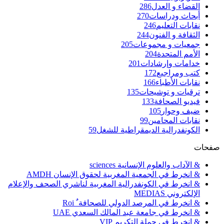
القضاء و العدل
286
أبحاث ودراسات
270
نقابات التعليم
246
الثقافة و الفنون
244
جمعيات و مجموعات
205
الأمم المتحدة
204
خدامات وإرشادات
201
كتب ومراجيع
172
نقابات الأطباء
166
ترقيات و توشيحات
135
فيديو الصحافة
133
ضيف وحوار
105
نقابات المحامين
99
الكونفدرالية الديمقراطية للشغل
59
صفحات
& الآداب والعلوم الإنسانية sciences
& انخرط في الجمعية المغربية لحقوق الإنسان AMDH
& انخرط في الكونفدرالية المغربية لناشري الصحف والإعلام
الإلكتروني MEDIAS
& انخرط في المرصد الدولي للصحافة ٌ Roi
& انخرط في جامعة عبد المالك السعدي UAE
& انخرط في حملة التكريم VIP