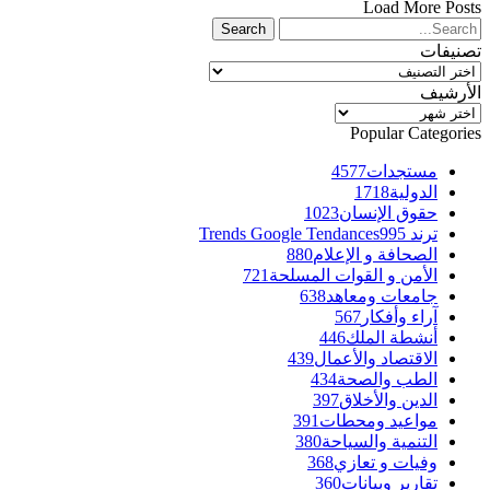
Load More Posts
تصنيفات
تصنيفات
الأرشيف
الأرشيف
Popular Categories
مستجدات
4577
الدولية
1718
حقوق الإنسان
1023
ترند Trends Google Tendances
995
الصحافة و الإعلام
880
الأمن و القوات المسلحة
721
جامعات ومعاهد
638
آراء وأفكار
567
أنشطة الملك
446
الاقتصاد والأعمال
439
الطب والصحة
434
الدين والأخلاق
397
مواعيد ومحطات
391
التنمية والسياحة
380
وفيات و تعازي
368
تقارير وبيانات
360