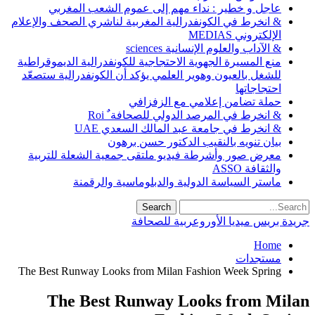
عاجل و خطير : نداء مهم إلى عموم الشعب المغربي
& انخرط في الكونفدرالية المغربية لناشري الصحف والإعلام
الإلكتروني MEDIAS
& الآداب والعلوم الإنسانية sciences
منع المسيرة الجهوية الاحتجاجية للكونفدرالية الديموقراطية
للشغل بالعيون وهوير العلمي يؤكد أن الكونفدرالية ستصعّد
احتجاجاتها
حملة تضامن إعلامي مع الزفزافي
& انخرط في المرصد الدولي للصحافة ٌ Roi
& انخرط في جامعة عبد المالك السعدي UAE
بيان تنويه بالنقيب الدكتور حسن برهون
معرض صور وأشرطة فيديو ملتقى جمعية الشعلة للتربية
والثقافة ASSO
ماستر السياسة الدولية والدبلوماسية والرقمنة
جريدة بريس ميديا الأوروعربية للصحافة
Home
مستجدات
The Best Runway Looks from Milan Fashion Week Spring
The Best Runway Looks from Milan