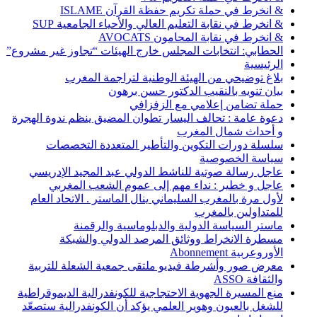
& انخرط في حملة تكريم حفظة القرآن ISLAME
& انخرط في نقابة التعليم العالي والأحياء الجامعية SUP
& انخرط في نقابة المحامون AVOCATS
الحطابي: انتخابات المجلس خارج الهيئات “تجاوز غير مشروع”
الرئيسية
بلاغ توضيحي من الهيئة الوطنية لتراجمة المغرب
بيان تنويه بالنقيب الدكتور حسن برهون
حملة تضامن إعلامي مع الزفزافي
دعوة عامة : تحالف اليسار تطوان المضيق ينظم ندوة الهجرة
و أحداث شمال المغرب
سلسلة دورات التكوين والتأطير المتعددة التخصصات
سياسة الخصوصية
عاجل رسالة صوتية للناشط الدولي عبد المجيد الإدريسي
عاجل و خطير : نداء مهم إلى عموم الشعب المغربي
لأول مرة بالمغرب السليماني ينال الماستر . الاتحاد العام
للمتداولين بالمغرب
ماستر السياسة الدولية والدبلوماسية والرقمنة
مسطرة الانخراط ووثائق المرصد الدولي والشبكة
الأوروعربية Abonnement
معرض صور وأشرطة فيديو ملتقى جمعية الشعلة للتربية
والثقافة ASSO
منع المسيرة الجهوية الاحتجاجية للكونفدرالية الديموقراطية
للشغل بالعيون وهوير العلمي يؤكد أن الكونفدرالية ستصعّد