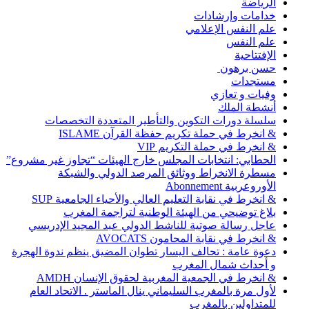
الرياضة
خدامات وإرشادات
علم النفس الإعلامي
علم النفس
الإفتتاحية
حسن برهون
مستجدات
وفيات و تعازي
أنشطة الملك
سلسلة دورات التكوين والتأطير المتعددة التخصصات
& انخرط في حملة تكريم حفظة القرآن ISLAME
& انخرط في حملة التكريم VIP
الحطابي: انتخابات المجلس خارج الهيئات “تجاوز غير مشروع”
مسطرة الانخراط ووثائق المرصد الدولي والشبكة
الأوروعربية Abonnement
& انخرط في نقابة التعليم العالي والأحياء الجامعية SUP
بلاغ توضيحي من الهيئة الوطنية لتراجمة المغرب
عاجل رسالة صوتية للناشط الدولي عبد المجيد الإدريسي
& انخرط في نقابة المحامون AVOCATS
دعوة عامة : تحالف اليسار تطوان المضيق ينظم ندوة الهجرة
و أحداث شمال المغرب
& انخرط في الجمعية المغربية لحقوق الإنسان AMDH
لأول مرة بالمغرب السليماني ينال الماستر . الاتحاد العام
للمتداولين بالمغرب