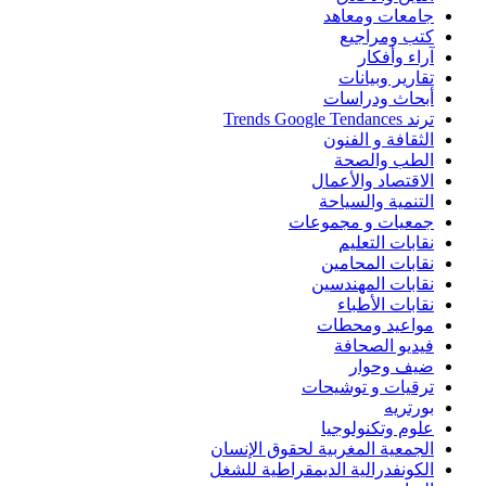
جامعات ومعاهد
كتب ومراجيع
آراء وأفكار
تقارير وبيانات
أبحاث ودراسات
ترند Trends Google Tendances
الثقافة و الفنون
الطب والصحة
الاقتصاد والأعمال
التنمية والسياحة
جمعيات و مجموعات
نقابات التعليم
نقابات المحامين
نقابات المهندسين
نقابات الأطباء
مواعيد ومحطات
فيديو الصحافة
ضيف وحوار
ترقيات و توشيحات
بورتريه
علوم وتكنولوجيا
الجمعية المغربية لحقوق الإنسان
الكونفدرالية الديمقراطية للشغل