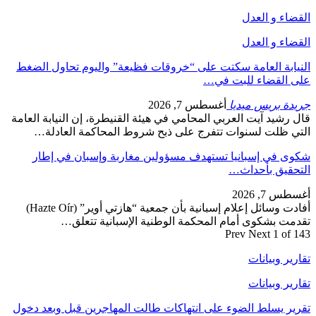
القضاء و العدل
القضاء و العدل
النيابة العامة سكتت على “خروقات فظيعة” واليوم تحاول الضغط
على القضاء للبت في…
جريدة بريس ميديا
أغسطس 7, 2026
قال رشيد آيت العربي المحامي في هيئة القنيطرة، إن النيابة العامة
التي ظلت لسنوات تتفرج على ذبح شروط المحاكمة العادلة…
شكوى في إسبانيا تستهدف مسؤولين مغاربة وإسبان في إطار
التحقيق بأحداث…
أغسطس 7, 2026
أفادت وسائل إعلام إسبانية بأن جمعية “هازتي أوير” (Hazte Oír)
تقدمت بشكوى أمام المحكمة الوطنية الإسبانية تتعلق…
Prev
Next
1 of 143
تقارير وبيانات
تقارير وبيانات
تقرير يسلط الضوء على انتهاكات طالت المهاجرين قبل وبعد دخول