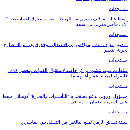
مستجدات
وسط غياب موقف رسمي من الرباط.. إسبانيا تتحرك لحماية نحو 7
آلاف قاصر مغربي في سبتة
مستجدات
التدوين يقود ناشطا بمراكش إلى الاعتقال.. وحقوقيون: انتهاك صارخ
لحرية التعبير
مستجدات
سلطات سبتة تنشئ مراكز خاصة لاستقبال الفتيات وتحصي 1342
قاصرا بالمدينة أعمار أغلبهم ما…
مستجدات
مسؤول أوروبي يدعو لاستخدام “التأشيرات والتجارة” كوسائل ضغط
على المغرب لضمان تعاونه في…
مستجدات
سبتة تسابق الزمن لمنع البالغين من التسلل بين القاصرين