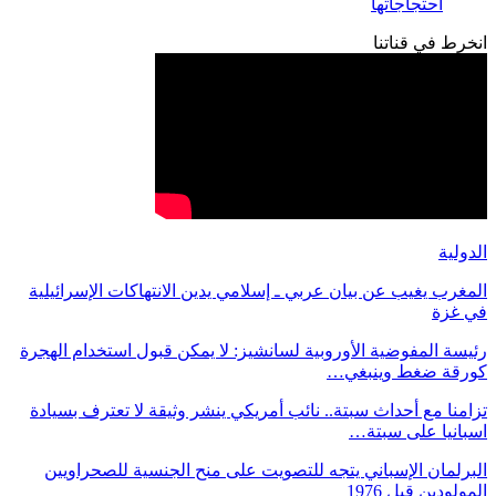
احتجاجاتها
انخرط في قناتنا
الدولية
المغرب يغيب عن بيان عربي ـ إسلامي يدين الانتهاكات الإسرائيلية
في غزة
رئيسة المفوضية الأوروبية لسانشيز: لا يمكن قبول استخدام الهجرة
كورقة ضغط وينبغي…
تزامنا مع أحداث سبتة.. نائب أمريكي ينشر وثيقة لا تعترف بسيادة
اسبانيا على سبتة…
البرلمان الإسباني يتجه للتصويت على منح الجنسية للصحراويين
المولودين قبل 1976