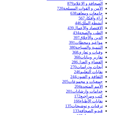
الصحافة و الإعلام
879
الأمن و القوات المسلحة
720
جامعات ومعاهد
638
آراء وأفكار
567
أنشطة الملك
446
الاقتصاد والأعمال
439
الطب والصحة
434
الدين والأخلاق
397
مواعيد ومحطات
391
التنمية والسياحة
380
وفيات و تعازي
368
تقارير وبيانات
360
القضاء و العدل
286
أبحاث ودراسات
270
نقابات التعليم
246
الثقافة و الفنون
244
جمعيات و مجموعات
205
الأمم المتحدة
204
خدامات وإرشادات
201
كتب ومراجيع
172
نقابات الأطباء
166
ترقيات و توشيحات
135
فيديو الصحافة
133