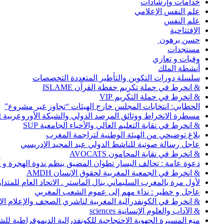
خدامات وإرشادات
علم النفس الإعلامي
علم النفس
الإفتتاحية
حسن برهون
مستجدات
وفيات و تعازي
أنشطة الملك
سلسلة دورات التكوين والتأطير المتعددة التخصصات
& انخرط في حملة تكريم حفظة القرآن ISLAME
& انخرط في حملة التكريم VIP
الحطابي: انتخابات المجلس خارج الهيئات “تجاوز غير مشروع”
مسطرة الانخراط ووثائق المرصد الدولي والشبكة الأوروعربية Abonnement
& انخرط في نقابة التعليم العالي والأحياء الجامعية SUP
بلاغ توضيحي من الهيئة الوطنية لتراجمة المغرب
عاجل رسالة صوتية للناشط الدولي عبد المجيد الإدريسي
& انخرط في نقابة المحامون AVOCATS
دعوة عامة : تحالف اليسار تطوان المضيق ينظم ندوة الهجرة و
& انخرط في الجمعية المغربية لحقوق الإنسان AMDH
لأول مرة بالمغرب السليماني ينال الماستر . الاتحاد العام للمتد
عاجل و خطير : نداء مهم إلى عموم الشعب المغربي
& انخرط في الكونفدرالية المغربية لناشري الصحف والإعلام الإلكترو
& الآداب والعلوم الإنسانية sciences
منع المسيرة الجهوية الاحتجاجية للكونفدرالية الديموقراطية للش