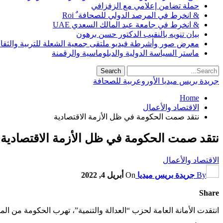
حملة تضامن إعلامي مع الزفزافي
& انخرط في المرصد الدولي للصحافة ٌ Roi
& انخرط في جامعة عبد المالك السعدي UAE
بيان تنويه بالنقيب الدكتور حسن برهون
معرض صور وأشرطة فيديو ملتقى جمعية الشعلة للتربية والثقافة SO
ماستر السياسة الدولية والدبلوماسية والرقمنة
جريدة بريس ميديا الأوروعربية للصحافة
Home
الاقتصاد والأعمال
نتقد صمت الحكومة في ظل الأزمة الاقتصادية
نتقد صمت الحكومة في ظل الأزمة الاقتصادية
الاقتصاد والأعمال
By
جريدة بريس ميديا
On
أبريل 4, 2022
Share
انتقدت الأمانة العامة لحزب “العدالة والتنمية”، تهرب الحكومة من ال