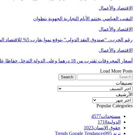
الاقتصاد والأعمال
النقيب العباسي يختتم الأيام التجارية الجهوية بتطوان
الاقتصاد والأعمال
رغم الحرب.. “صندوق النقد الدولي” يتوقع نموا يقارب 5% للاقتصاد المغربي في 2026
الاقتصاد والأعمال
أسعار المحروقات تقترب من 18 درهما وعلى الدولة التدخل حفاظا على السلم الاجتماعي
Load More Posts
تصنيفات
تصنيفات
الأرشيف
الأرشيف
Popular Categories
مستجدات
4577
الدولية
1718
حقوق الإنسان
1023
ترند Trends Google Tendances
995