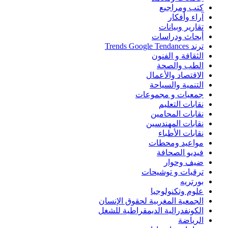
كتب ومراجيع
آراء وأفكار
تقارير وبيانات
أبحاث ودراسات
ترند Trends Google Tendances
الثقافة و الفنون
الطب والصحة
الاقتصاد والأعمال
التنمية والسياحة
جمعيات و مجموعات
نقابات التعليم
نقابات المحامين
نقابات المهندسين
نقابات الأطباء
مواعيد ومحطات
فيديو الصحافة
ضيف وحوار
ترقيات و توشيحات
بورتريه
علوم وتكنولوجيا
الجمعية المغربية لحقوق الإنسان
الكونفدرالية الديمقراطية للشغل
الرياضة