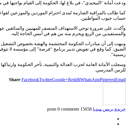
ودعت أمانة “البيجيدي”، في بلاغ لها، الحكومة إلى القيام بواجبها في 
كما طالب بالمراقبة الصارمة لمدى احترام الموردين والموزعين لقواعد
حساب جيوب المواطنين.
وأكدت على ضرورة توخي الاستهداف المنصف للمهنيين والسائقين عوض م
والمستفيدين من الريع ويحرم منه من هم في أمس الحاجة إليه.
ونبهت إلى أن مبادرات الحكومة المحتشمة والهشة بخصوص التشغيل من م
الضيق، كما وقع في تفويض تدبير برنامج “فرصة” إلى مؤسسة لا تتوفر عل
رسمية”.
وسجلت الأمانة العامة لحزب العدالة والتنمية، تأخر الحكومة وارتباكه
للزمن المدرسي.
Share
Facebook
Twitter
Google+
ReddIt
WhatsApp
Pinterest
Email
جريدة بريس ميديا
15658 posts
0 comments