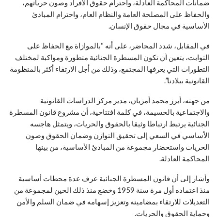
ضمانات المحاكمة العادلة، واحترام حقوق الأفراد وصون حرياتهم،
والحفاظ على المصلحة العامة والنظام العام، واحترام المبادئ
الأساسية في مجال حقوق الإنسان.
في المقابل، شدد المحاضر، على أنه “بالموازاة مع الحفاظ على
الثوابت، يتعين أن تكون المسطرة الجنائية متطورة ومواكبة لمختلف
التطورات التي يعرفها المجتمع، وذلك من أجل الارتقاء أكثر بالمنظومة
القانونية ببلادنا”.
من جهته، أبرز محمد أمزيان، مدير مركز الدراسات القانونية
والاجتماعية بالحسيمة، في كلمة افتتاحية، أن مشروع قانون المسطرة
الجنائية يرتبط ارتباطا وثيقا بالحقوق والحريات، ويتمثل هاجسه
الأساسي في السعي إلى تحقيق التوازن وضمان الحقوق وصون
الحريات واستحضار مجموعة من المبادئ الأساسية، من بينها
المحاكمة العادلة.
وأشار إلى أن قانون المسطرة الجنائية عرف عدة محطات أساسية
منذ اعتماده أول مرة سنة 1959 وخضع منذ ذلك الحين لمجموعة من
التعديلات للارتقاء بمضامينه وتعزيز إسهامه في ضمان السلم والأمن
وحماية الحقوق والحريات.