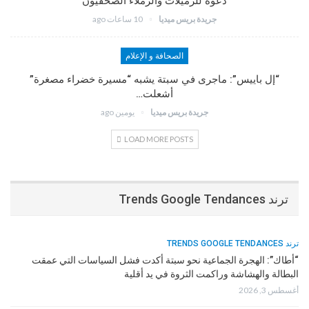
دعوة للزميلات والزملاء الصحفيون
جريدة بريس ميديا
10 ساعات ago
الصحافة و الإعلام
“إل باييس”: ماجرى في سبتة يشبه “مسيرة خضراء مصغرة”
أشعلت…
جريدة بريس ميديا
يومين ago
LOAD MORE POSTS
ترند Trends Google Tendances
ترند TRENDS GOOGLE TENDANCES
“أطاك”: الهجرة الجماعية نحو سبتة أكدت فشل السياسات التي عمقت
البطالة والهشاشة وراكمت الثروة في يد أقلية
أغسطس 3, 2026