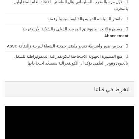
لأول مرة بالمغرب السليماني ينال الماستر . الاتحاد العام للمتداولين
بالمغرب
ماستر السياسة الدولية والدبلوماسية والرقمنة
مسطرة الانخراط ووثائق المرصد الدولي والشبكة الأوروعربية
Abonnement
معرض صور وأشرطة فيديو ملتقى جمعية الشعلة للتربية والثقافة ASSO
منع المسيرة الجهوية الاحتجاجية للكونفدرالية الديموقراطية للشغل
بالعيون وهوير العلمي يؤكد أن الكونفدرالية ستصعّد احتجاجاتها
انخرط في قناتنا