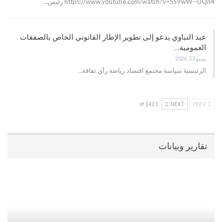
https://www.youtube.com/watch?v=SS9wW--UQn4 رئيس…
عبد النباوي يدعو إلى تطوير الإطار القانوني الخاص بالصفقات
العمومية…
يونيو 23, 2026
الرئيسية سياسة مجتمع اقتصاد رياضة رأي ثقافة…
1 of 142
NEXT
PREV
تقارير وبيانات