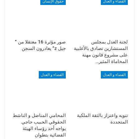
القضاء و العدل
حقوق الإنسان
لجنة العدل بمجلس
صور مؤثرة 16 معتقلا من ”
المستشارين تصادق بالأغلبية
جيل z” يغادرون السجن
على مشروع قانون مهنة
المحاماة المثير…
القضاء و العدل
القضاء و العدل
تنويه واعتزاز بالثقة الملكية
المحامي المناضل و الناشط
المتجددة
الحقوقي الحبيب حاجي
يواجه أحد رؤساء الهيئة
القضائية بتطوان