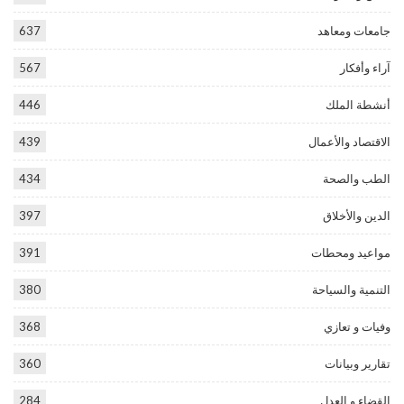
جامعات ومعاهد
637
آراء وأفكار
567
أنشطة الملك
446
الاقتصاد والأعمال
439
الطب والصحة
434
الدين والأخلاق
397
مواعيد ومحطات
391
التنمية والسياحة
380
وفيات و تعازي
368
تقارير وبيانات
360
القضاء و العدل
284