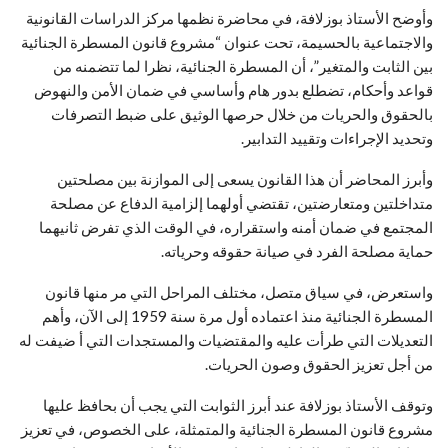
وأوضح الأستاذ بوزلافة، في محاضرة نظمها مركز الدراسات القانونية
والاجتماعية بالحسيمة، تحت عنوان “مشروع قانون المسطرة الجنائية
بين الثابت والمتغير”، أن المسطرة الجنائية، نظرا لما تتضمنه من
قواعد وأحكام، تضطلع بدور هام وأساسي في ضمان الأمن والنهوض
بالحقوق والحريات من خلال حرصها الوثيق على ضبط التصرفات
وتحديد الإجراءات وتقييد التدابير.
وأبرز المحاضر أن هذا القانون يسعى إلى الموازنة بين مصلحتين
متداخلتين ومتعارضتين، تقتضي أولهما إلزامية الدفاع عن مصلحة
المجتمع في ضمان أمنه واستقراره، في الوقت الذي تفرض ثانيهما
حماية مصلحة الفرد في صيانة حقوقه وحرياته.
واستعرض، في سياق متصل، مختلف المراحل التي مر منها قانون
المسطرة الجنائية منذ اعتماده أول مرة سنة 1959 إلى الآن، وأهم
التعديلات التي طرأت عليه والمقتضيات والمستجدات التي أ ضيفت له
من أجل تعزيز الحقوق وصون الحريات.
وتوقف الأستاذ بوزلافة عند أبرز الثوابت التي يجب أن بحافظ عليها
مشروع قانون المسطرة الجنائية والمتمثلة، على الخصوص، في تعزيز