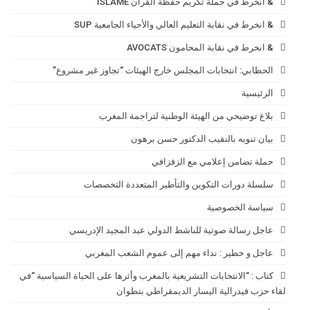
& انخرط في حملة تكريم حفظة القرآن ISLAME
& انخرط في نقابة التعليم العالي والأحياء الجامعية SUP
& انخرط في نقابة المحامون AVOCATS
الحطابي: انتخابات المجلس خارج الهيئات “تجاوز غير مشروع”
الرئيسية
بلاغ توضيحي من الهيئة الوطنية لتراجمة المغرب
بيان تنويه بالنقيب الدكتور حسن برهون
حملة تضامن إعلامي مع الزفزافي
سلسلة دورات التكوين والتأطير المتعددة التخصصات
سياسة الخصوصية
عاجل رسالة صوتية للناشط الدولي عبد المجيد الإدريسي
عاجل و خطير : نداء مهم إلى عموم الشعب المغربي
كتاب : “الانتخابات التشريعية بالمغرب وأثرها على الحياة السياسية “في
لقاء حزب فيدرالية اليسار الديمقراطي بتطوان