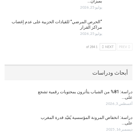
بميزان…
يوليو 25, 2026
“الحرص المرضي” للقيادات الحزبية على عدم إغضاب
مراكز القرار
يوليو 25, 2026
1 of 284
NEXT
PREV
أبحاث ودراسات
دراسة: 81% من الشباب يتأثرون بمحتويات رقمية تشجع
على…
أغسطس 3, 2026
دراسة: انخفاض المرونة المؤسسية يُقيّد قدرة المغرب
على…
ديسمبر 16, 2025