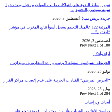
تقرير يسلط الضوء على انتهاكات طالت المهاجرين قبل وبعد دخول
سبتة ويوصي بالتحقيق…
جريدة بريس ميديا
أغسطس 3, 2026
المرتبة 122 عالميا.. التعليم يسجل أسوأ نتائج المغرب في مؤشر
“ليغاتوم”…
أغسطس 3, 2026
Prev
Next
1 of 180
آراء وأفكار
الخريطة السياسية المقبلة لا ترسم بإرادة المغاربة بل بميزان…
يوليو 25, 2026
“الحرص المرضي” للقيادات الحزبية على عدم إغضاب مراكز القرار
يوليو 25, 2026
Prev
Next
1 of 284
أبحاث ودراسات
دراسة: 81% من الشباب يتأثرون بمحتويات رقمية تشجع على…