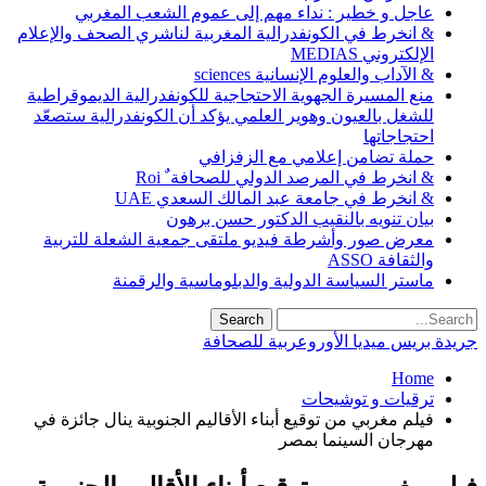
عاجل و خطير : نداء مهم إلى عموم الشعب المغربي
& انخرط في الكونفدرالية المغربية لناشري الصحف والإعلام
الإلكتروني MEDIAS
& الآداب والعلوم الإنسانية sciences
منع المسيرة الجهوية الاحتجاجية للكونفدرالية الديموقراطية
للشغل بالعيون وهوير العلمي يؤكد أن الكونفدرالية ستصعّد
احتجاجاتها
حملة تضامن إعلامي مع الزفزافي
& انخرط في المرصد الدولي للصحافة ٌ Roi
& انخرط في جامعة عبد المالك السعدي UAE
بيان تنويه بالنقيب الدكتور حسن برهون
معرض صور وأشرطة فيديو ملتقى جمعية الشعلة للتربية
والثقافة ASSO
ماستر السياسة الدولية والدبلوماسية والرقمنة
جريدة بريس ميديا الأوروعربية للصحافة
Home
ترقيات و توشيحات
فيلم مغربي من توقيع أبناء الأقاليم الجنوبية ينال جائزة في
مهرجان السينما بمصر