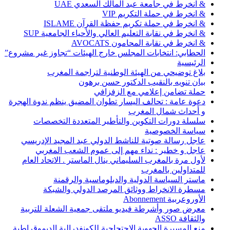
& انخرط في جامعة عبد المالك السعدي UAE
& انخرط في حملة التكريم VIP
& انخرط في حملة تكريم حفظة القرآن ISLAME
& انخرط في نقابة التعليم العالي والأحياء الجامعية SUP
& انخرط في نقابة المحامون AVOCATS
الحطابي: انتخابات المجلس خارج الهيئات “تجاوز غير مشروع”
الرئيسية
بلاغ توضيحي من الهيئة الوطنية لتراجمة المغرب
بيان تنويه بالنقيب الدكتور حسن برهون
حملة تضامن إعلامي مع الزفزافي
دعوة عامة : تحالف اليسار تطوان المضيق ينظم ندوة الهجرة
و أحداث شمال المغرب
سلسلة دورات التكوين والتأطير المتعددة التخصصات
سياسة الخصوصية
عاجل رسالة صوتية للناشط الدولي عبد المجيد الإدريسي
عاجل و خطير : نداء مهم إلى عموم الشعب المغربي
لأول مرة بالمغرب السليماني ينال الماستر . الاتحاد العام
للمتداولين بالمغرب
ماستر السياسة الدولية والدبلوماسية والرقمنة
مسطرة الانخراط ووثائق المرصد الدولي والشبكة
الأوروعربية Abonnement
معرض صور وأشرطة فيديو ملتقى جمعية الشعلة للتربية
والثقافة ASSO
منع المسيرة الجهوية الاحتجاجية للكونفدرالية الديموقراطية