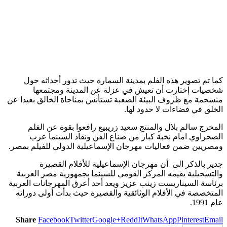
كما تم تصوير هذه الفلم بمدينة السمارة حيث تدور أحداثه حول
شخصيات إختارت أن تعيش في عزلة عن المدينة ومجتمعها
منسجمة مع ظروف البيئة الصعبة تستأنس بمناجاة الخالق بعيدا عن
الخلق في فضاءات لا حدود لها.
المخرج سالم بلال والمنتج سعيد زريبيع رافعوا بقوة عن الفلم
الصحراوي امام نخبة كبار من صناع الفن ونقاد السينما عرب
ومصريين ضمن فعاليات مهرجان الإسماعيلية الدولي للفيلم بمصر.
جدير بالذكر الى أن مهرجان الإسماعيلية للأفلام القصيرة
والتسجيلية يقيمه المركز القومي للسينما بجمهورية مصر العربية
برئاسة السيناريست زينب عزيز ويعد أحد أعرق المهرجانات العربية
المتخصصة في الأفلام الوثائقية والقصيرة حيث بدأت أولى دوراته
عام 1991.
Share
Facebook
Twitter
Google+
ReddIt
WhatsApp
Pinterest
Email