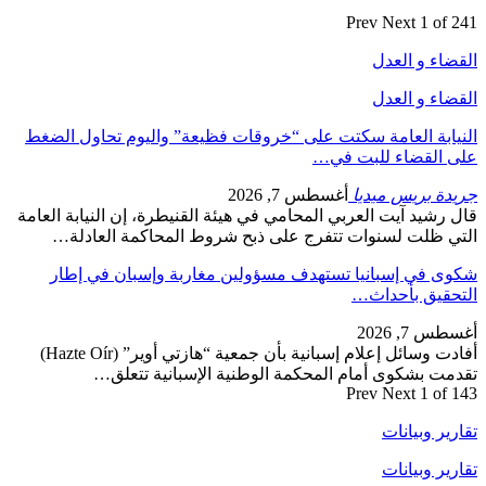
Prev
Next
1 of 241
القضاء و العدل
القضاء و العدل
النيابة العامة سكتت على “خروقات فظيعة” واليوم تحاول الضغط
على القضاء للبت في…
جريدة بريس ميديا
أغسطس 7, 2026
قال رشيد آيت العربي المحامي في هيئة القنيطرة، إن النيابة العامة
التي ظلت لسنوات تتفرج على ذبح شروط المحاكمة العادلة…
شكوى في إسبانيا تستهدف مسؤولين مغاربة وإسبان في إطار
التحقيق بأحداث…
أغسطس 7, 2026
أفادت وسائل إعلام إسبانية بأن جمعية “هازتي أوير” (Hazte Oír)
تقدمت بشكوى أمام المحكمة الوطنية الإسبانية تتعلق…
Prev
Next
1 of 143
تقارير وبيانات
تقارير وبيانات