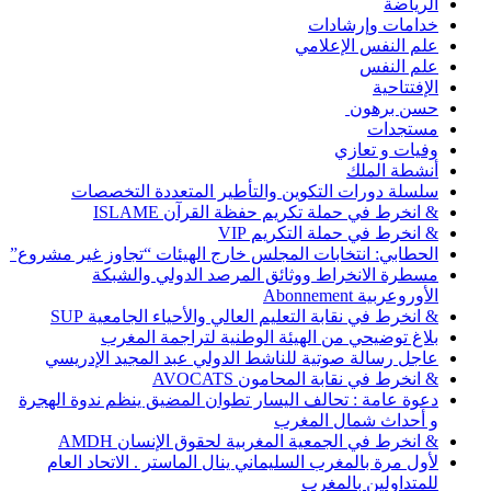
الرياضة
خدامات وإرشادات
علم النفس الإعلامي
علم النفس
الإفتتاحية
حسن برهون
مستجدات
وفيات و تعازي
أنشطة الملك
سلسلة دورات التكوين والتأطير المتعددة التخصصات
& انخرط في حملة تكريم حفظة القرآن ISLAME
& انخرط في حملة التكريم VIP
الحطابي: انتخابات المجلس خارج الهيئات “تجاوز غير مشروع”
مسطرة الانخراط ووثائق المرصد الدولي والشبكة
الأوروعربية Abonnement
& انخرط في نقابة التعليم العالي والأحياء الجامعية SUP
بلاغ توضيحي من الهيئة الوطنية لتراجمة المغرب
عاجل رسالة صوتية للناشط الدولي عبد المجيد الإدريسي
& انخرط في نقابة المحامون AVOCATS
دعوة عامة : تحالف اليسار تطوان المضيق ينظم ندوة الهجرة
و أحداث شمال المغرب
& انخرط في الجمعية المغربية لحقوق الإنسان AMDH
لأول مرة بالمغرب السليماني ينال الماستر . الاتحاد العام
للمتداولين بالمغرب