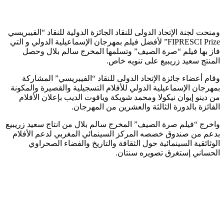
ومنحت لجنة الإتحاد الدولى للنقاد الجائزة الدولية للنقاد “الفيبريسي
FIPRESCI Prize” لأفضل فيلم بمهرجان الإسماعيلية الدولي و التي
فاز بها فيلم “صرة الصيف” وتسلمها المخرج سالم بلال وحصل
المنتج سعيد زريبيع على تنويه خاص.
وقام أعضاء جائزة الإتحاد الدولى للنقاد “الفيبريسي” المشاركة
بمهرجان الإسماعيلية الدولي للأفلام التسجيلية والقصيرة والمكونة
من دينو إيوان نيكولا ومحمد شويكة وياقوت الديب بإعلان الأفلام
الفائزة بالدورة الثالثة والعشرين من المهرجان.
واخرج “فيلم صرة الصيف” المخرج سالم بلال من انتاج سعيد زريبيع
بدعم من صندوق خصصه المركز السينمائي المغربي لدعم الأفلام
الوثائقية السينمائية حول الثقافة والتاريخ والفضاء الصحراوي
الحساني إستغرق تصويره سنتان.