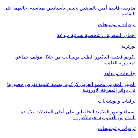
مدرسة قاسم أمين بالمضيق تحتفي بأستاذتين بمناسبة إحالتهما على
التقاعد
ترقيات و توشيحات
أهمان السعدية… شخصية نسائية مبدعة
بورتريه
تكريم فضيلة الدكتور الطيب بوتبقالت من خلال مؤلف جماعي
لمسيرته العلمية
جامعات ومعاهد
الخبير المغربي محمد العربي كركب.. بصمة علمية تفرض حضورها
في دوائر المعرفة الأوروبية
ترقيات و توشيحات
أسماء وصور التلاميذ الحاصلين على أعلى المعدلات تلامـذة
المدارس العمومية تحية لأطر…
ترقيات و توشيحات