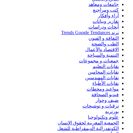
جامعات ومعاهد
كتب ومراجيع
آراء وأفكار
تقارير وبيانات
أبحاث ودراسات
ترند Trends Google Tendances
الثقافة و الفنون
الطب والصحة
الاقتصاد والأعمال
التنمية والسياحة
جمعيات و مجموعات
نقابات التعليم
نقابات المحامين
نقابات المهندسين
نقابات الأطباء
مواعيد ومحطات
فيديو الصحافة
ضيف وحوار
ترقيات و توشيحات
بورتريه
علوم وتكنولوجيا
الجمعية المغربية لحقوق الإنسان
الكونفدرالية الديمقراطية للشغل