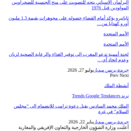
البرلمان الإسباني يتجه للتصويت على منح الجنسية للصحراويين
المولودين قبل 1976
ثاباتيرو يؤكد أمام القضاء حصوله على مجوهرات بقيمة 1.3 مليون
أورو كهدايا من…
الأمم المتحدة
الأمم المتحدة
لجنة أممية تدعو المغرب إلى توفير الغذاء والرعاية الصحية لزيان
وعدم اتخاذ أي…
جريدة بريس ميديا
يوليو 27, 2026
Prev
Next
أنشطة الملك
ترند Trends Google Tendances
الملك محمد السادس يقبل دعوة ترامب للانضمام إلى “مجلس
السلام” في غزة
جريدة بريس ميديا
يناير 22, 2026
أعلنت وزارة الشؤون الخارجية والتعاون الإفريقي والمغاربة