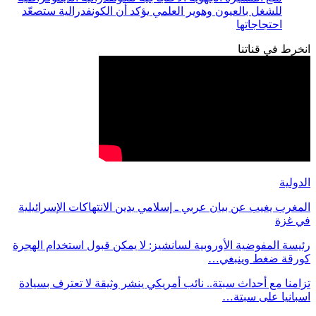
للشغل بالعيون وهوير العلمي يؤكد أن الكونفدرالية ستصعّد
احتجاجاتها
انخرط في قناتنا
الدولية
المغرب يغيب عن بيان عربي ـ إسلامي يدين الانتهاكات الإسرائيلية
في غزة
رئيسة المفوضية الأوروبية لسانشيز: لا يمكن قبول استخدام الهجرة
كورقة ضغط وينبغي…
تزامنا مع أحداث سبتة.. نائب أمريكي ينشر وثيقة لا تعترف بسيادة
اسبانيا على سبتة…