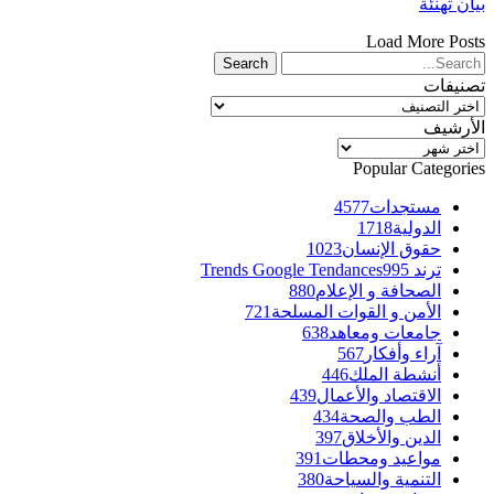
بيان تهنئة
Load More Posts
تصنيفات
تصنيفات
الأرشيف
الأرشيف
Popular Categories
مستجدات
4577
الدولية
1718
حقوق الإنسان
1023
ترند Trends Google Tendances
995
الصحافة و الإعلام
880
الأمن و القوات المسلحة
721
جامعات ومعاهد
638
آراء وأفكار
567
أنشطة الملك
446
الاقتصاد والأعمال
439
الطب والصحة
434
الدين والأخلاق
397
مواعيد ومحطات
391
التنمية والسياحة
380