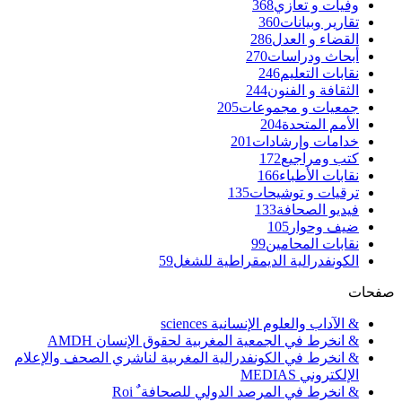
وفيات و تعازي
368
تقارير وبيانات
360
القضاء و العدل
286
أبحاث ودراسات
270
نقابات التعليم
246
الثقافة و الفنون
244
جمعيات و مجموعات
205
الأمم المتحدة
204
خدامات وإرشادات
201
كتب ومراجيع
172
نقابات الأطباء
166
ترقيات و توشيحات
135
فيديو الصحافة
133
ضيف وحوار
105
نقابات المحامين
99
الكونفدرالية الديمقراطية للشغل
59
صفحات
& الآداب والعلوم الإنسانية sciences
& انخرط في الجمعية المغربية لحقوق الإنسان AMDH
& انخرط في الكونفدرالية المغربية لناشري الصحف والإعلام
الإلكتروني MEDIAS
& انخرط في المرصد الدولي للصحافة ٌ Roi