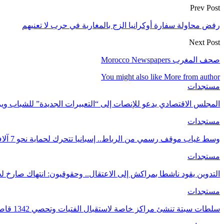
Prev Post
رفض محاولة سفارة أوكرانيا الزج بالمغاربة في حرب لا تعنيهم
Next Post
صحف المغرب Morocco Newspapers
You might also like
More from author
مستجدات
المجلس الاقتصادي يدعو للإنصات إلى “التعبيرات الجديدة” للشباب 
مستجدات
وسط غياب موقف رسمي من الرباط.. إسبانيا تتحرك لحماية نحو 7 آلاف قاصر مغربي في سبتة
مستجدات
التدوين يقود ناشطا بمراكش إلى الاعتقال.. وحقوقيون: انتهاك صارخ لحر
مستجدات
سلطات سبتة تنشئ مراكز خاصة لاستقبال الفتيات وتحصي 1342 قاصرا بالمدينة أعمار أغلبهم ما…