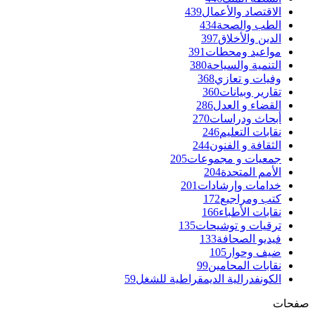
الاقتصاد والأعمال
439
الطب والصحة
434
الدين والأخلاق
397
مواعيد ومحطات
391
التنمية والسياحة
380
وفيات و تعازي
368
تقارير وبيانات
360
القضاء و العدل
286
أبحاث ودراسات
270
نقابات التعليم
246
الثقافة و الفنون
244
جمعيات و مجموعات
205
الأمم المتحدة
204
خدامات وإرشادات
201
كتب ومراجيع
172
نقابات الأطباء
166
ترقيات و توشيحات
135
فيديو الصحافة
133
ضيف وحوار
105
نقابات المحامين
99
الكونفدرالية الديمقراطية للشغل
59
صفحات