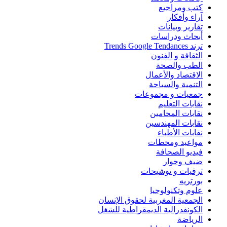
كتب ومراجيع
آراء وأفكار
تقارير وبيانات
أبحاث ودراسات
ترند Trends Google Tendances
الثقافة و الفنون
الطب والصحة
الاقتصاد والأعمال
التنمية والسياحة
جمعيات و مجموعات
نقابات التعليم
نقابات المحامين
نقابات المهندسين
نقابات الأطباء
مواعيد ومحطات
فيديو الصحافة
ضيف وحوار
ترقيات و توشيحات
بورتريه
علوم وتكنولوجيا
الجمعية المغربية لحقوق الإنسان
الكونفدرالية الديمقراطية للشغل
الرياضة