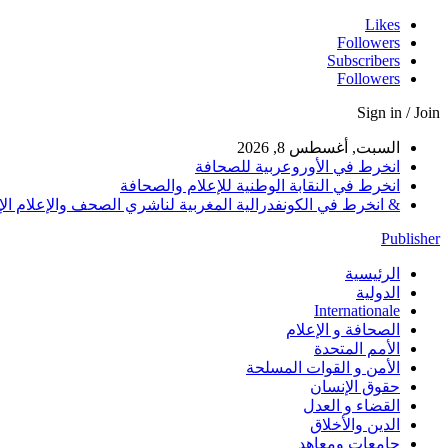
Likes
Followers
Subscribers
Followers
Sign in / Join
السبت, أغسطس 8, 2026
انخرط في الأوروعربية للصحافة
انخرط في النقابة الوطنية للإعلام والصحافة
& انخرط في الكونفدرالية المغربية لناشري الصحف والإعلام الإلكترو
Publisher
الرئيسية
الدولية
Internationale
الصحافة و الإعلام
الأمم المتحدة
الأمن و القوات المسلحة
حقوق الإنسان
القضاء و العدل
الدين والأخلاق
جامعات ومعاهد