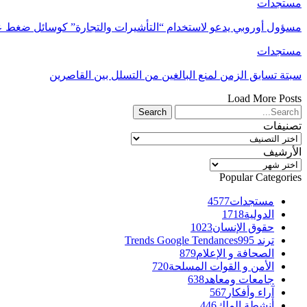
مستجدات
مسؤول أوروبي يدعو لاستخدام “التأشيرات والتجارة” كوسائل ضغط 
مستجدات
سبتة تسابق الزمن لمنع البالغين من التسلل بين القاصرين
Load More Posts
تصنيفات
تصنيفات
الأرشيف
الأرشيف
Popular Categories
مستجدات
4577
الدولية
1718
حقوق الإنسان
1023
ترند Trends Google Tendances
995
الصحافة و الإعلام
879
الأمن و القوات المسلحة
720
جامعات ومعاهد
638
آراء وأفكار
567
أنشطة الملك
446