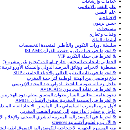
خدامات وإرشادات
علم النفس الإعلامي
علم النفس
الإفتتاحية
حسن برهون
مستجدات
وفيات و تعازي
أنشطة الملك
سلسلة دورات التكوين والتأطير المتعددة التخصصات
& انخرط في حملة تكريم حفظة القرآن ISLAME
& انخرط في حملة التكريم VIP
الحطابي: انتخابات المجلس خارج الهيئات “تجاوز غير مشروع”
مسطرة الانخراط ووثائق المرصد الدولي والشبكة الأوروعربية Abonnement
& انخرط في نقابة التعليم العالي والأحياء الجامعية SUP
بلاغ توضيحي من الهيئة الوطنية لتراجمة المغرب
عاجل رسالة صوتية للناشط الدولي عبد المجيد الإدريسي
& انخرط في نقابة المحامون AVOCATS
دعوة عامة : تحالف اليسار تطوان المضيق ينظم ندوة الهجرة و
& انخرط في الجمعية المغربية لحقوق الإنسان AMDH
لأول مرة بالمغرب السليماني ينال الماستر . الاتحاد العام للمتد
عاجل و خطير : نداء مهم إلى عموم الشعب المغربي
& انخرط في الكونفدرالية المغربية لناشري الصحف والإعلام الإلكترو
& الآداب والعلوم الإنسانية sciences
منع المسيرة الجهوية الاحتجاجية للكونفدرالية الديموقراطية للش