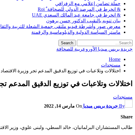
حملة تضامن إعلامي مع الزفزافي
& انخرط في المرصد الدولي للصحافة ٌ Roi
& انخرط في جامعة عبد المالك السعدي UAE
بيان تنويه بالنقيب الدكتور حسن برهون
معرض صور وأشرطة فيديو ملتقى جمعية الشعلة للتربية والثقافة SO
ماستر السياسة الدولية والدبلوماسية والرقمنة
جريدة بريس ميديا الأوروعربية للصحافة
Home
مستجدات
اختلالات وتلاعبات في توزيع الدقيق المدعم تجر وزيرة الاقتصاد إ
اختلالات وتلاعبات في توزيع الدقيق المدعم تجر 
مستجدات
By
جريدة بريس ميديا
On
مارس 14, 2022
Share
طالب المستشاران البرلمانيان، خالد السطي، ولبنى علوي، وزير الاقتصاد