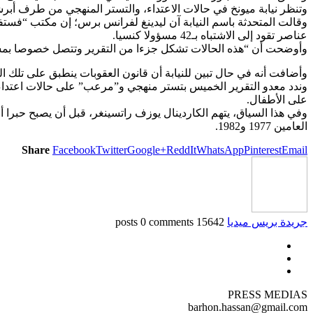
وتنظر نيابة ميونخ في حالات الاعتداء، والتستر المنهجي من طرف أبر
عناصر تقود إلى الاشتباه بـ42 مسؤولا كنسيا.
وأوضحت أن “هذه الحالات تشكل جزءا من التقرير وتتصل خصوصا بمسؤولي
وأضافت أنه في حال تبين للنيابة أن قانون العقوبات ينطبق على تلك
وندد معدو التقرير الخميس بتستر منهجي و”مرعب” على حالات اعتداء 
على الأطفال.
وفي هذا السياق، يتهم الكاردينال يوزف راتسينغر، قبل أن يصبح حبرا أ
العامين 1977 و1982.
Share
Facebook
Twitter
Google+
ReddIt
WhatsApp
Pinterest
Email
جريدة بريس ميديا
15642 posts
0 comments
PRESS MEDIAS
barhon.hassan@gmail.com