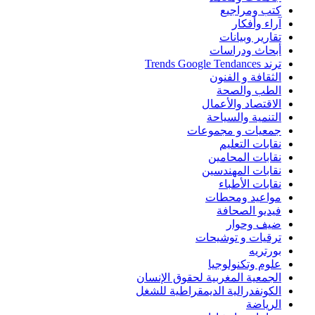
كتب ومراجيع
آراء وأفكار
تقارير وبيانات
أبحاث ودراسات
ترند Trends Google Tendances
الثقافة و الفنون
الطب والصحة
الاقتصاد والأعمال
التنمية والسياحة
جمعيات و مجموعات
نقابات التعليم
نقابات المحامين
نقابات المهندسين
نقابات الأطباء
مواعيد ومحطات
فيديو الصحافة
ضيف وحوار
ترقيات و توشيحات
بورتريه
علوم وتكنولوجيا
الجمعية المغربية لحقوق الإنسان
الكونفدرالية الديمقراطية للشغل
الرياضة