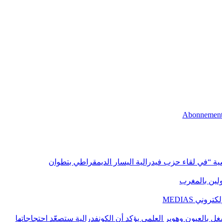
اسية “في لقاء حزب فيدرالية اليسار الديمقراطي بتطوان
اولين بالمغرب
ني MEDIAS
غل بالعيون وهوير العلمي يؤكد أن الكونفدرالية ستصعّد احتجاجاتها