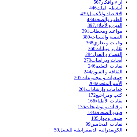
آراء وأفكار
567
أنشطة الملك
446
الاقتصاد والأعمال
439
الطب والصحة
434
الدين والأخلاق
397
مواعيد ومحطات
391
التنمية والسياحة
380
وفيات و تعازي
368
تقارير وبيانات
360
القضاء و العدل
284
أبحاث ودراسات
270
نقابات التعليم
246
الثقافة و الفنون
244
جمعيات و مجموعات
205
الأمم المتحدة
204
خدامات وإرشادات
201
كتب ومراجيع
172
نقابات الأطباء
166
ترقيات و توشيحات
135
فيديو الصحافة
133
ضيف وحوار
105
نقابات المحامين
99
الكونفدرالية الديمقراطية للشغل
59