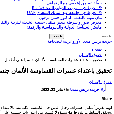
حملة تضامن إعلامي مع الزفزافي
& انخرط في المرصد الدولي للصحافة ٌ Roi
& انخرط في جامعة عبد المالك السعدي UAE
بيان تنويه بالنقيب الدكتور حسن برهون
معرض صور وأشرطة فيديو ملتقى جمعية الشعلة للتربية والثقافة SO
ماستر السياسة الدولية والدبلوماسية والرقمنة
جريدة بريس ميديا الأوروعربية للصحافة
Home
حقوق الإنسان
تحقيق باعتداء عشرات القساوسة الألمان جنسيا على أطفال
تحقيق باعتداء عشرات القساوسة الألمان جنس
حقوق الإنسان
By
جريدة بريس ميديا
On
يناير 23, 2022
Share
اتهم تقرير ألماني عشرات رجال الدين في الكنيسة الألمانية، بالاع
وتحقق السلطات بتورط 42 مسؤولا كنسيا في اعتداءات جنسية على أطفال، وقالت الحكومة الفيدرالية إن التحقيق يجب أن يكون شفافا وكاملا.