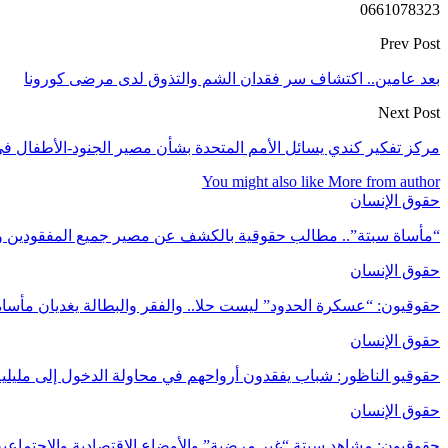
0661078323
Prev Post
بعد عامين.. اكتشاف سر فقدان الشم والتذوق لدى مرضى كورونا
Next Post
مركز تفكير كندي يسائل الأمم المتحدة بشأن مصير الجنود-الأطفال 
You might also like
More from author
حقوق الإنسان
“مأساة سبتة”.. مطالب حقوقية بالكشف عن مصير جميع المفقودين و
حقوق الإنسان
حقوقيون: “عسكرة الحدود” ليست حلا.. والفقر والبطالة يغديان مأساة
حقوق الإنسان
حقوقيو الناظور: شباب يفقدون أرواحهم في محاولة الدخول إلى مليلي
حقوق الإنسان
حقوقيون: مشاهد سبتة “غير مرضية” والأوضاع الاقتصادية والاجتماعية