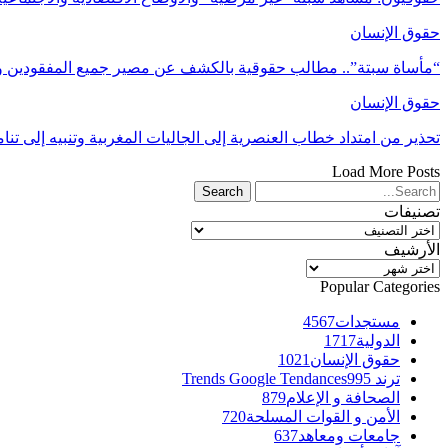
حقوق الإنسان
“مأساة سبتة”.. مطالب حقوقية بالكشف عن مصير جميع المفقودين و
حقوق الإنسان
تحذير من امتداد خطاب العنصرية إلى الجاليات المغربية وتنبيه إلى ت
Load More Posts
تصنيفات
تصنيفات
الأرشيف
الأرشيف
Popular Categories
مستجدات
4567
الدولية
1717
حقوق الإنسان
1021
ترند Trends Google Tendances
995
الصحافة و الإعلام
879
الأمن و القوات المسلحة
720
جامعات ومعاهد
637