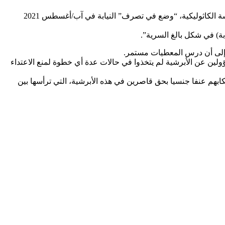
وقالت المتحدثة باسم النيابة آن ليدينغ لفرانس برس؛ إن مكتب “فستفال سبيلكر فاسل” للمحاماة الذي أعد هذا التقرير بناء على طلب الكنيسة الكاثوليكية، “وضع في تصرف” النيابة في آب/أغسطس 2021
ة) في شكل بالغ السرية”.
ة إلى أن درس المعطيات مستمر.
ين عن الأبرشية لم يتخذوا في حالات عدة أي خطوة لمنع الاعتداء
كابهم عنفا جنسيا بحق قاصرين في هذه الأبرشية، التي ترأسها بين