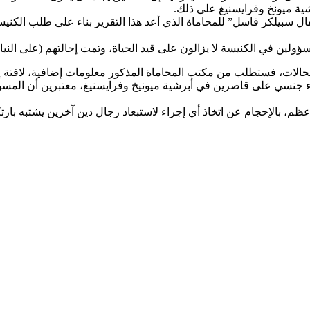
شية ميونخ وفرايسنيغ على ذلك.
ن في الكنيسة لا يزالون على قيد الحياة، وتمت إحالتهم (على النياب
 الحالات، فستطلب من مكتب المحاماة المذكور معلومات إضافية، لافت
جنسي على قاصرين في أبرشية ميونيخ وفرايسنيغ، معتبرين أن المسؤول
عظم، بالإحجام عن اتخاذ أي إجراء لاستبعاد رجال دين آخرين يشتبه بارت