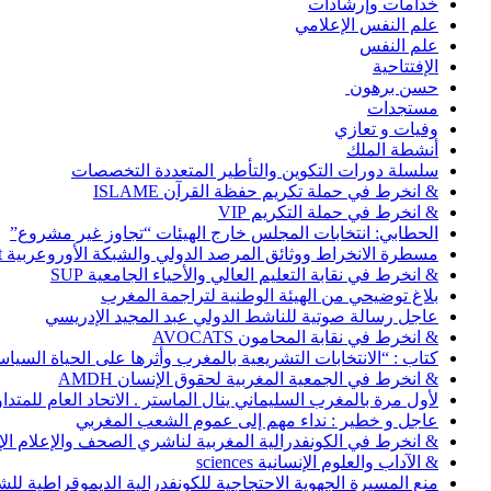
خدامات وإرشادات
علم النفس الإعلامي
علم النفس
الإفتتاحية
حسن برهون
مستجدات
وفيات و تعازي
أنشطة الملك
سلسلة دورات التكوين والتأطير المتعددة التخصصات
& انخرط في حملة تكريم حفظة القرآن ISLAME
& انخرط في حملة التكريم VIP
الحطابي: انتخابات المجلس خارج الهيئات “تجاوز غير مشروع”
مسطرة الانخراط ووثائق المرصد الدولي والشبكة الأوروعربية Abonnement
& انخرط في نقابة التعليم العالي والأحياء الجامعية SUP
بلاغ توضيحي من الهيئة الوطنية لتراجمة المغرب
عاجل رسالة صوتية للناشط الدولي عبد المجيد الإدريسي
& انخرط في نقابة المحامون AVOCATS
كتاب : “الانتخابات التشريعية بالمغرب وأثرها على الحياة السي
& انخرط في الجمعية المغربية لحقوق الإنسان AMDH
لأول مرة بالمغرب السليماني ينال الماستر . الاتحاد العام للمتد
عاجل و خطير : نداء مهم إلى عموم الشعب المغربي
& انخرط في الكونفدرالية المغربية لناشري الصحف والإعلام الإلكترو
& الآداب والعلوم الإنسانية sciences
منع المسيرة الجهوية الاحتجاجية للكونفدرالية الديموقراطية للش