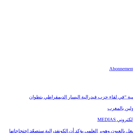
اسية “في لقاء حزب فيدرالية اليسار الديمقراطي بتطوان
اولين بالمغرب
ني MEDIAS
غل بالعيون وهوير العلمي يؤكد أن الكونفدرالية ستصعّد احتجاجاتها