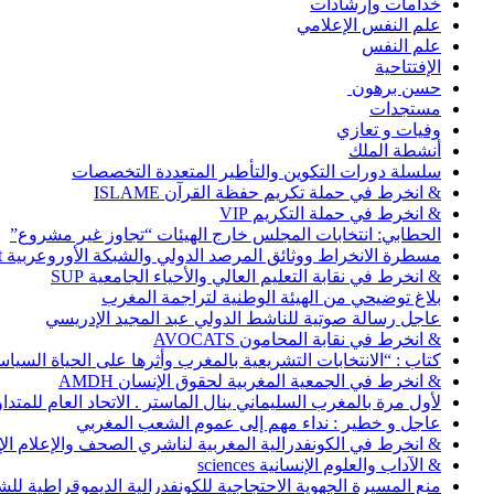
خدامات وإرشادات
علم النفس الإعلامي
علم النفس
الإفتتاحية
حسن برهون
مستجدات
وفيات و تعازي
أنشطة الملك
سلسلة دورات التكوين والتأطير المتعددة التخصصات
& انخرط في حملة تكريم حفظة القرآن ISLAME
& انخرط في حملة التكريم VIP
الحطابي: انتخابات المجلس خارج الهيئات “تجاوز غير مشروع”
مسطرة الانخراط ووثائق المرصد الدولي والشبكة الأوروعربية Abonnement
& انخرط في نقابة التعليم العالي والأحياء الجامعية SUP
بلاغ توضيحي من الهيئة الوطنية لتراجمة المغرب
عاجل رسالة صوتية للناشط الدولي عبد المجيد الإدريسي
& انخرط في نقابة المحامون AVOCATS
كتاب : “الانتخابات التشريعية بالمغرب وأثرها على الحياة السي
& انخرط في الجمعية المغربية لحقوق الإنسان AMDH
لأول مرة بالمغرب السليماني ينال الماستر . الاتحاد العام للمتد
عاجل و خطير : نداء مهم إلى عموم الشعب المغربي
& انخرط في الكونفدرالية المغربية لناشري الصحف والإعلام الإلكترو
& الآداب والعلوم الإنسانية sciences
منع المسيرة الجهوية الاحتجاجية للكونفدرالية الديموقراطية للش