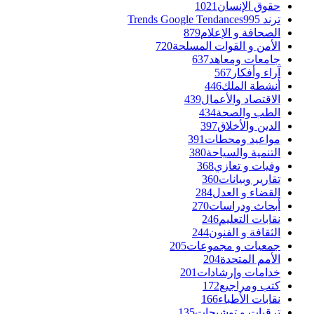
حقوق الإنسان
1021
ترند Trends Google Tendances
995
الصحافة و الإعلام
879
الأمن و القوات المسلحة
720
جامعات ومعاهد
637
آراء وأفكار
567
أنشطة الملك
446
الاقتصاد والأعمال
439
الطب والصحة
434
الدين والأخلاق
397
مواعيد ومحطات
391
التنمية والسياحة
380
وفيات و تعازي
368
تقارير وبيانات
360
القضاء و العدل
284
أبحاث ودراسات
270
نقابات التعليم
246
الثقافة و الفنون
244
جمعيات و مجموعات
205
الأمم المتحدة
204
خدامات وإرشادات
201
كتب ومراجيع
172
نقابات الأطباء
166
ترقيات و توشيحات
135