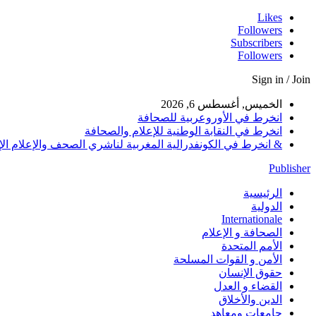
Likes
Followers
Subscribers
Followers
Sign in / Join
الخميس, أغسطس 6, 2026
انخرط في الأوروعربية للصحافة
انخرط في النقابة الوطنية للإعلام والصحافة
& انخرط في الكونفدرالية المغربية لناشري الصحف والإعلام الإلكترو
Publisher
الرئيسية
الدولية
Internationale
الصحافة و الإعلام
الأمم المتحدة
الأمن و القوات المسلحة
حقوق الإنسان
القضاء و العدل
الدين والأخلاق
جامعات ومعاهد