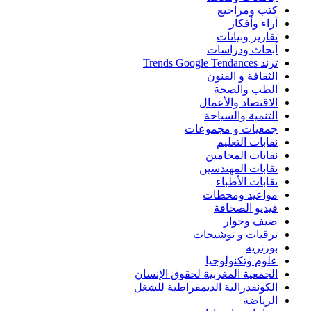
كتب ومراجيع
آراء وأفكار
تقارير وبيانات
أبحاث ودراسات
ترند Trends Google Tendances
الثقافة و الفنون
الطب والصحة
الاقتصاد والأعمال
التنمية والسياحة
جمعيات و مجموعات
نقابات التعليم
نقابات المحامين
نقابات المهندسين
نقابات الأطباء
مواعيد ومحطات
فيديو الصحافة
ضيف وحوار
ترقيات و توشيحات
بورتريه
علوم وتكنولوجيا
الجمعية المغربية لحقوق الإنسان
الكونفدرالية الديمقراطية للشغل
الرياضة