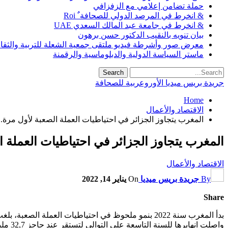
حملة تضامن إعلامي مع الزفزافي
& انخرط في المرصد الدولي للصحافة ٌ Roi
& انخرط في جامعة عبد المالك السعدي UAE
بيان تنويه بالنقيب الدكتور حسن برهون
معرض صور وأشرطة فيديو ملتقى جمعية الشعلة للتربية والثقافة SO
ماستر السياسة الدولية والدبلوماسية والرقمنة
جريدة بريس ميديا الأوروعربية للصحافة
Home
الاقتصاد والأعمال
المغرب يتجاوز الجزائر في احتياطيات العملة الصعبة لأول مرة.. و
المغرب يتجاوز الجزائر في احتياطيات العملة ال
الاقتصاد والأعمال
By
جريدة بريس ميديا
On
يناير 14, 2022
Share
واصلت انهايرها للسنة التاسعة على التوالي لتستقر عند حاجز 32,7 مليارات دولار بعدما كانت العام الماضي قد تجاوزت 38,43 مليار دولار.