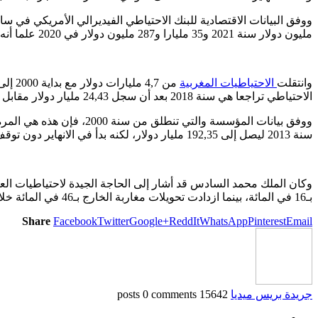
مليون دولار سنة 2021 و35 مليارا و287 مليون دولار في 2020 علما أنه العام الثالث على التوالي الذي تبدأ فيه المملكة سنتها المالية على وقع ارتفاع احتياطيات النقد الأجنبي.
وانتقلت
الاحتياطيات المغربية
الاحتياطي تراجعا هي سنة 2018 بعد أن سجل 24,43 مليار دولار مقابل 26,18 مليار دولار في العام الذي سبقه، علما أنه عاود الارتفاع مع بداية 2019 إلى 26,41 مليار دولار.
ووفق بيانات المؤسسة والتي تنطلق من سنة 2000، فإن هذه هي المرة الأولى التي يتجاوز فيها احتياطي العملة الصعبة المغربي
سنة 2013 ليصل إلى 192,35 مليار دولار، لكنه بدأ في الانهاير دون توقف ابتداء من العام الموالي، ليصل حاليا إلى 32,7 مليارات دولار.
بـ16 في المائة، بينما ازدادت تحويلات مغاربة الخارج بـ46 في المائة خلال الثلثين الأولين من العام، وهو ما مكن المغرب من توفير احتياطي مريح من العملة الصعبة تمثل 7 أشهر من الواردات.
Share
Facebook
Twitter
Google+
ReddIt
WhatsApp
Pinterest
Email
جريدة بريس ميديا
15642 posts
0 comments