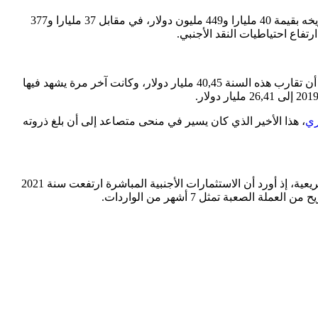
ووفق البيانات الاقتصادية للبنك الاحتياطي الفيديرالي الأمريكي في سانت لويس، فإن المغرب وصل إلى أعلى احتياطي للعملة الصعبة في تاريخه بقيمة 40 مليارا و449 مليون دولار، في مقابل 37 مليارا و377
من 4,7 مليارات دولار مع بداية 2000 إلى 23,71 مليار دولار سنة 2010، ثم إلى 35,38 مليار دولار سنة 2020، قبل أن تقارب هذه السنة 40,45 مليار دولار، وكانت آخر مرة يشهد فيها
ري
، هذا الأخير الذي كان يسير في منحى متصاعد إلى أن بلغ ذروته
وكان الملك محمد السادس قد أشار إلى الحاجة الجيدة لاحتياطيات العملة الصعبة لدى المغرب في 8 أمتوبر الماضي، خلال افتتاح الولاية التشريعية، إذ أورد أن الاستثمارات الأجنبية المباشرة ارتفعت سنة 2021