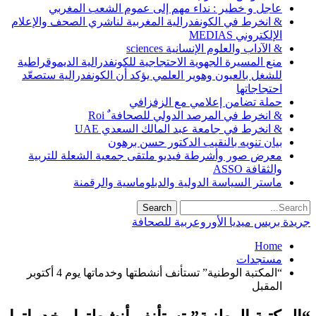
عاجل و خطير : نداء مهم إلى عموم الشعب المغربي
& انخرط في الكونفدرالية المغربية لناشري الصحف والإعلام
الإلكتروني MEDIAS
& الآداب والعلوم الإنسانية sciences
منع المسيرة الجهوية الاحتجاجية للكونفدرالية الديموقراطية
للشغل بالعيون وهوير العلمي يؤكد أن الكونفدرالية ستصعّد
احتجاجاتها
حملة تضامن إعلامي مع الزفزافي
& انخرط في المرصد الدولي للصحافة ٌ Roi
& انخرط في جامعة عبد المالك السعدي UAE
بيان تنويه بالنقيب الدكتور حسن برهون
معرض صور وأشرطة فيديو ملتقى جمعية الشعلة للتربية
والثقافة ASSO
ماستر السياسة الدولية والدبلوماسية والرقمنة
جريدة بريس ميديا الأوروعربية للصحافة
Home
مستجدات
“المكتبة الوطنية” تستأنف أنشطتها وخدماتها يوم 4 أكتوبر
المقبل