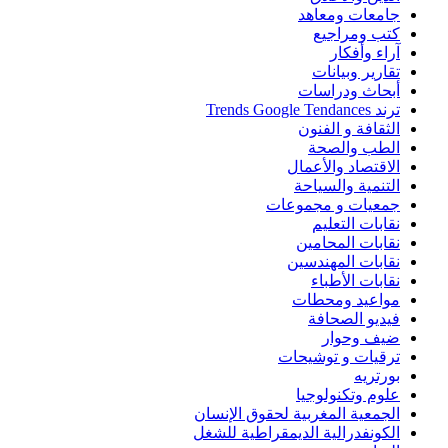
جامعات ومعاهد
كتب ومراجيع
آراء وأفكار
تقارير وبيانات
أبحاث ودراسات
ترند Trends Google Tendances
الثقافة و الفنون
الطب والصحة
الاقتصاد والأعمال
التنمية والسياحة
جمعيات و مجموعات
نقابات التعليم
نقابات المحامين
نقابات المهندسين
نقابات الأطباء
مواعيد ومحطات
فيديو الصحافة
ضيف وحوار
ترقيات و توشيحات
بورتريه
علوم وتكنولوجيا
الجمعية المغربية لحقوق الإنسان
الكونفدرالية الديمقراطية للشغل