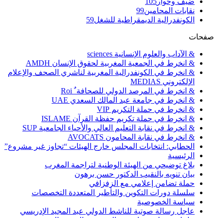
ضيف وحوار
105
نقابات المحامين
99
الكونفدرالية الديمقراطية للشغل
59
صفحات
& الآداب والعلوم الإنسانية sciences
& انخرط في الجمعية المغربية لحقوق الإنسان AMDH
& انخرط في الكونفدرالية المغربية لناشري الصحف والإعلام
الإلكتروني MEDIAS
& انخرط في المرصد الدولي للصحافة ٌ Roi
& انخرط في جامعة عبد المالك السعدي UAE
& انخرط في حملة التكريم VIP
& انخرط في حملة تكريم حفظة القرآن ISLAME
& انخرط في نقابة التعليم العالي والأحياء الجامعية SUP
& انخرط في نقابة المحامون AVOCATS
الحطابي: انتخابات المجلس خارج الهيئات “تجاوز غير مشروع”
الرئيسية
بلاغ توضيحي من الهيئة الوطنية لتراجمة المغرب
بيان تنويه بالنقيب الدكتور حسن برهون
حملة تضامن إعلامي مع الزفزافي
سلسلة دورات التكوين والتأطير المتعددة التخصصات
سياسة الخصوصية
عاجل رسالة صوتية للناشط الدولي عبد المجيد الإدريسي