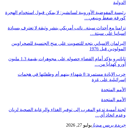
الدولية
رئيسة المفوضية الأوروبية لسانشيز: لا يمكن قبول استخدام الهجرة
كورقة ضغط وينبغي…
تزامنا مع أحداث سبتة.. نائب أمريكي ينشر وثيقة لا تعترف بسيادة
اسبانيا على سبتة…
البرلمان الإسباني يتجه للتصويت على منح الجنسية للصحراويين
المولودين قبل 1976
ثاباتيرو يؤكد أمام القضاء حصوله على مجوهرات بقيمة 1.3 مليون
أورو كهدايا من…
حرب الإبادة مستمرة: 8 شهداء بينهم أم وطفلتها في هجمات
إسرائيلية على غزة
الأمم المتحدة
الأمم المتحدة
لجنة أممية تدعو المغرب إلى توفير الغذاء والرعاية الصحية لزيان
وعدم اتخاذ أي…
جريدة بريس ميديا
يوليو 27, 2026