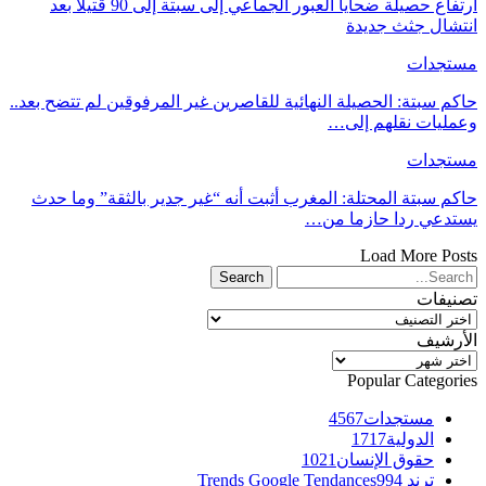
ارتفاع حصيلة ضحايا العبور الجماعي إلى سبتة إلى 90 قتيلاً بعد
انتشال جثث جديدة
مستجدات
حاكم سبتة: الحصيلة النهائية للقاصرين غير المرفوقين لم تتضح بعد..
وعمليات نقلهم إلى…
مستجدات
حاكم سبتة المحتلة: المغرب أثبت أنه “غير جدير بالثقة” وما حدث
يستدعي ردا حازما من…
Load More Posts
تصنيفات
تصنيفات
الأرشيف
الأرشيف
Popular Categories
مستجدات
4567
الدولية
1717
حقوق الإنسان
1021
ترند Trends Google Tendances
994