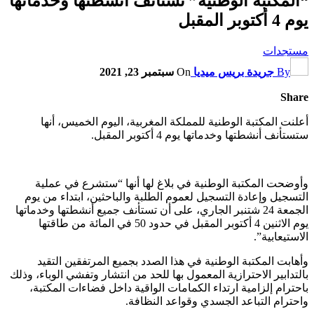
“المكتبة الوطنية” تستأنف أنشطتها وخدماتها
يوم 4 أكتوبر المقبل
مستجدات
By
جريدة بريس ميديا
On
سبتمبر 23, 2021
Share
أعلنت المكتبة الوطنية للمملكة المغربية، اليوم الخميس، أنها
ستستأنف أنشطتها وخدماتها يوم 4 أكتوبر المقبل.
وأوضحت المكتبة الوطنية في بلاغ لها أنها “ستشرع في عملية
التسجيل وإعادة التسجيل لعموم الطلبة والباحثين، ابتداء من يوم
الجمعة 24 شتنبر الجاري، على أن تستأنف جميع أنشطتها وخدماتها
يوم الاثنين 4 أكتوبر المقبل في حدود 50 في المائة من طاقتها
الاستيعابية”.
وأهابت المكتبة الوطنية في هذا الصدد بجميع المرتفقين التقيد
بالتدابير الاحترازية المعمول بها للحد من انتشار وتفشي الوباء، وذلك
باحترام إلزامية ارتداء الكمامات الواقية داخل فضاءات المكتبة،
واحترام التباعد الجسدي وقواعد النظافة.