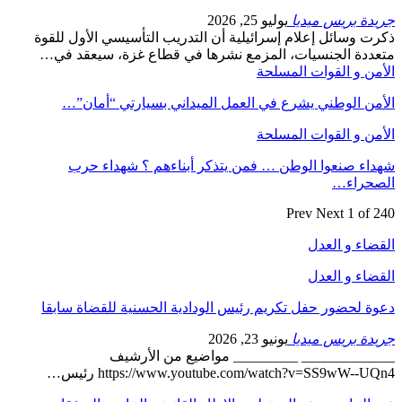
جريدة بريس ميديا
يوليو 25, 2026
ذكرت وسائل إعلام إسرائيلية أن التدريب التأسيسي الأول للقوة
متعددة الجنسيات، المزمع نشرها في قطاع غزة، سيعقد في…
الأمن و القوات المسلحة
الأمن الوطني يشرع في العمل الميداني بسيارتي “أمان”…
الأمن و القوات المسلحة
شهداء صنعوا الوطن … فمن يتذكر أبناءهم ؟ شهداء حرب
الصحراء…
Prev
Next
1 of 240
القضاء و العدل
القضاء و العدل
دعوة لحضور حفل تكريم رئيس الودادية الحسنية للقضاة سابقا
جريدة بريس ميديا
يونيو 23, 2026
_____________ _________ مواضيع من الأرشيف
https://www.youtube.com/watch?v=SS9wW--UQn4 رئيس…