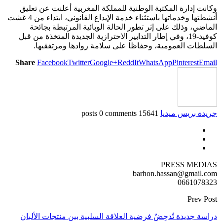
وكانت إدارة المكتبة الوطنية للمملكة المغربية أعلنت عن تعليق
أنشطتها وخدماتها باستثناء خدمة الإيداع القانوني، ابتداء من 4 غشت
الماضي، وذلك على إثر تطور الحالة الوبائية المرتبطة بجائحة
كوفيد-19، وفي إطار التدابير الاحترازية الجديدة المتخذة من قبل
السلطات العمومية، وحفاظا على سلامة روادها ومرتفقيها.
Share
Facebook
Twitter
Google+
ReddIt
WhatsApp
Pinterest
Email
جريدة بريس ميديا
15641 posts
0 comments
PRESS MEDIAS
barhon.hassan@gmail.com
0661078323
Prev Post
دراسة جديدة تٌدحِضٌ فرضية العلاقة السلبية بين منتجات الألبان