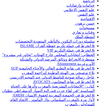
الرياضة
خدامات وإرشادات
علم النفس الإعلامي
علم النفس
الإفتتاحية
حسن برهون
مستجدات
وفيات و تعازي
أنشطة الملك
سلسلة دورات التكوين والتأطير المتعددة التخصصات
& انخرط في حملة تكريم حفظة القرآن ISLAME
& انخرط في حملة التكريم VIP
الحطابي: انتخابات المجلس خارج الهيئات “تجاوز غير مشروع”
مسطرة الانخراط ووثائق المرصد الدولي والشبكة
الأوروعربية Abonnement
& انخرط في نقابة التعليم العالي والأحياء الجامعية SUP
بلاغ توضيحي من الهيئة الوطنية لتراجمة المغرب
عاجل رسالة صوتية للناشط الدولي عبد المجيد الإدريسي
& انخرط في نقابة المحامون AVOCATS
كتاب : “الانتخابات التشريعية بالمغرب وأثرها على الحياة
السياسية “في لقاء حزب فيدرالية اليسار الديمقراطي بتطوان
& انخرط في الجمعية المغربية لحقوق الإنسان AMDH
لأول مرة بالمغرب السليماني ينال الماستر . الاتحاد العام
للمتداولين بالمغرب