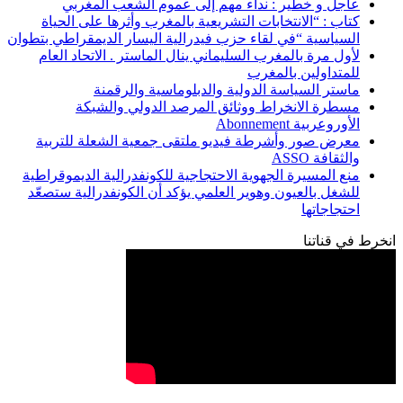
عاجل و خطير : نداء مهم إلى عموم الشعب المغربي
كتاب : “الانتخابات التشريعية بالمغرب وأثرها على الحياة
السياسية “في لقاء حزب فيدرالية اليسار الديمقراطي بتطوان
لأول مرة بالمغرب السليماني ينال الماستر . الاتحاد العام
للمتداولين بالمغرب
ماستر السياسة الدولية والدبلوماسية والرقمنة
مسطرة الانخراط ووثائق المرصد الدولي والشبكة
الأوروعربية Abonnement
معرض صور وأشرطة فيديو ملتقى جمعية الشعلة للتربية
والثقافة ASSO
منع المسيرة الجهوية الاحتجاجية للكونفدرالية الديموقراطية
للشغل بالعيون وهوير العلمي يؤكد أن الكونفدرالية ستصعّد
احتجاجاتها
انخرط في قناتنا