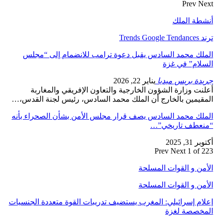
Prev
Next
أنشطة الملك
ترند Trends Google Tendances
الملك محمد السادس يقبل دعوة ترامب للانضمام إلى “مجلس
السلام” في غزة
جريدة بريس ميديا
يناير 22, 2026
أعلنت وزارة الشؤون الخارجية والتعاون الإفريقي والمغاربة
المقيمين بالخارج أن الملك محمد السادس، رئيس لجنة القدس،…
الملك محمد السادس يصف قرار مجلس الأمن بشأن الصحراء بأنه
“منعطف تاريخي”…
أكتوبر 31, 2025
Prev
Next
1 of 223
الأمن و القوات المسلحة
الأمن و القوات المسلحة
إعلام إسرائيلي: المغرب يستضيف تدريبات القوة متعددة الجنسيات
المخصصة لغزة