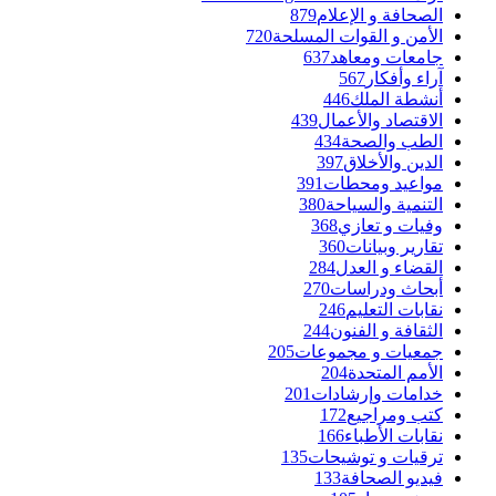
الصحافة و الإعلام
879
الأمن و القوات المسلحة
720
جامعات ومعاهد
637
آراء وأفكار
567
أنشطة الملك
446
الاقتصاد والأعمال
439
الطب والصحة
434
الدين والأخلاق
397
مواعيد ومحطات
391
التنمية والسياحة
380
وفيات و تعازي
368
تقارير وبيانات
360
القضاء و العدل
284
أبحاث ودراسات
270
نقابات التعليم
246
الثقافة و الفنون
244
جمعيات و مجموعات
205
الأمم المتحدة
204
خدامات وإرشادات
201
كتب ومراجيع
172
نقابات الأطباء
166
ترقيات و توشيحات
135
فيديو الصحافة
133