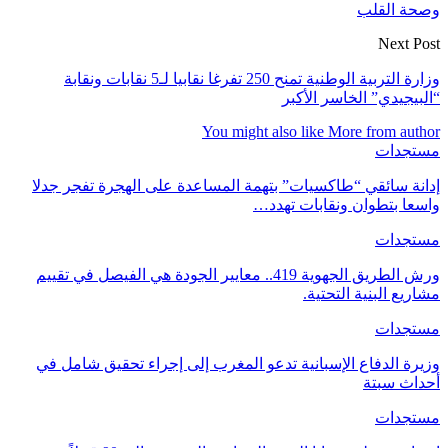
وصحة القلب
Next Post
وزارة التربية الوطنية تمنح 250 تفرغا نقابيا لـ5 نقابات ونقابة
“البيجيدي” الخاسر الأكبر
You might also like
More from author
مستجدات
إدانة سائقي “طاكسيات” بتهمة المساعدة على الهجرة تفجر جدلا
واسعا بتطوان ونقابات تهدد…
مستجدات
ورش الطريق الجهوية 419.. معايير الجودة هي الفيصل في تقييم
مشاريع البنية التحتية.
مستجدات
وزيرة الدفاع الإسبانية تدعو المغرب إلى إجراء تحقيق شامل في
أحداث سبتة
مستجدات