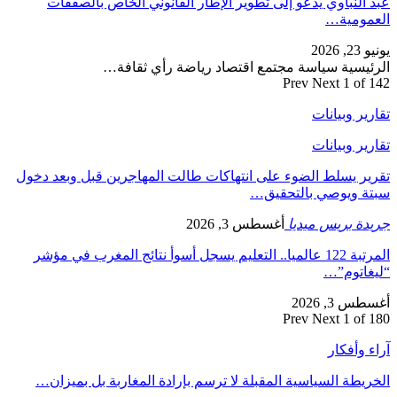
عبد النباوي يدعو إلى تطوير الإطار القانوني الخاص بالصفقات
العمومية…
يونيو 23, 2026
الرئيسية سياسة مجتمع اقتصاد رياضة رأي ثقافة…
Prev
Next
1 of 142
تقارير وبيانات
تقارير وبيانات
تقرير يسلط الضوء على انتهاكات طالت المهاجرين قبل وبعد دخول
سبتة ويوصي بالتحقيق…
جريدة بريس ميديا
أغسطس 3, 2026
المرتبة 122 عالميا.. التعليم يسجل أسوأ نتائج المغرب في مؤشر
“ليغاتوم”…
أغسطس 3, 2026
Prev
Next
1 of 180
آراء وأفكار
الخريطة السياسية المقبلة لا ترسم بإرادة المغاربة بل بميزان…