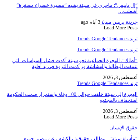
“إل باييس”: ماجرى في سبتة يشبه “مسيرة خضراء مصغرة”
أشعلت…
جريدة بريس ميديا
3 أيام ago
Load More Posts
ترند Trends Google Tendances
ترند Trends Google Tendances
“أطاك”: الهجرة الجماعية نحو سبتة أكدت فشل السياسات التي
عمقت البطالة والهشاشة وراكمت الثروة في يد أقلية
أغسطس 3, 2026
ترند Trends Google Tendances
الهجرة إلى سبتة خلفت حوالي 100 وفاة واستمرار صمت الحكومة
استخفاف بالمجتمع
أغسطس 3, 2026
Load More Posts
حقوق الإنسان
“مأساة سبتة”.. مطالب حقوقية بالكشف عن مصير جميع