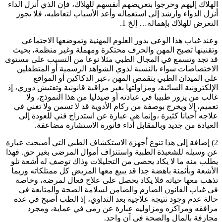
الهلاك إليهم وحرجوا بتعريضهم أنفسهم للهلاك، فإن الذي أنزل الداء
أنزل الدواء وارشد إلى استعماله وأعد الأسباب لتعاطيه، فلا يجوز
التعرض للهلاك بإهماله… إلخ 1.
وعند غياب هذا الوعي بدور العلوم المهنية وتموضعها الاجتماعي
وتقنينها تصبح المهن والحرف محتكرة ومهملة وغير منظمة، بحيث
قد تجد وتسمع في المجال الطبي مثلا نوعا من التسيب على مستوى
الاختصاصات سواء بالنسبة لذوي الشواهد الرسمية أو المتطفلين
على الميدان الطبي بتقمص المهن ،عبر الدكاكين أو المواقع
الإلكترونية السائبة، ومزاولتها بغير مراقبة قانونية وتفتيش دوري، إذ
غالب من يزور طبيبا في عيادته أو صيدليا من هذا النموذج، ولا
تعميم، إلا ويخرج بوصفة من ركام الأدوية قد لا تسمن ولا تغني في
علاجه أحيانا كثيرة ،وإنما هي عبارة عن استدراج فني للعودة إلى
العيادة من جديد وبالمقابل أداء فاتورة الاستشارة مضاعفة.
2) إضافة إلى هذا تنوع أجهزة الاستكشاف الطبي التي أصبحت عبارة
عن وسيلة للشعبذة الطبية واستنزاف أموال المرضى بغير حق. فهذا
يطلب منه ما لا يكاد يحصى من التحليلات وذاك توصف له أشعة تلو
الأشعة وبأثمنة باهضة جدا قد يبيع معها المريض كل ممتلكاته وربما
تذهب معها حياته فلا يكاد يحصل على علاج فعال لمرضه، وخاصة
في غياب القانون الصارم والضامن لسلامة الصحة والمتابعة في
حالة عدم وجود نتيجة علاجية بعد التداوي، إذ الطب أصبح في عدة
مرافقه ومراكزه ومزاوليه عبارة عن رمي في عماية، ومجرد
مجازفة بالمال والصحة في آن واحد.