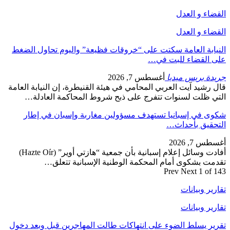
القضاء و العدل
القضاء و العدل
النيابة العامة سكتت على “خروقات فظيعة” واليوم تحاول الضغط
على القضاء للبت في…
جريدة بريس ميديا
أغسطس 7, 2026
قال رشيد آيت العربي المحامي في هيئة القنيطرة، إن النيابة العامة
التي ظلت لسنوات تتفرج على ذبح شروط المحاكمة العادلة…
شكوى في إسبانيا تستهدف مسؤولين مغاربة وإسبان في إطار
التحقيق بأحداث…
أغسطس 7, 2026
أفادت وسائل إعلام إسبانية بأن جمعية “هازتي أوير” (Hazte Oír)
تقدمت بشكوى أمام المحكمة الوطنية الإسبانية تتعلق…
Prev
Next
1 of 143
تقارير وبيانات
تقارير وبيانات
تقرير يسلط الضوء على انتهاكات طالت المهاجرين قبل وبعد دخول