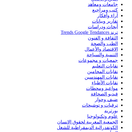
جامعات ومعاهد
كتب ومراجيع
آراء وأفكار
تقارير وبيانات
أبحاث ودراسات
ترند Trends Google Tendances
الثقافة و الفنون
الطب والصحة
الاقتصاد والأعمال
التنمية والسياحة
جمعيات و مجموعات
نقابات التعليم
نقابات المحامين
نقابات المهندسين
نقابات الأطباء
مواعيد ومحطات
فيديو الصحافة
ضيف وحوار
ترقيات و توشيحات
بورتريه
علوم وتكنولوجيا
الجمعية المغربية لحقوق الإنسان
الكونفدرالية الديمقراطية للشغل