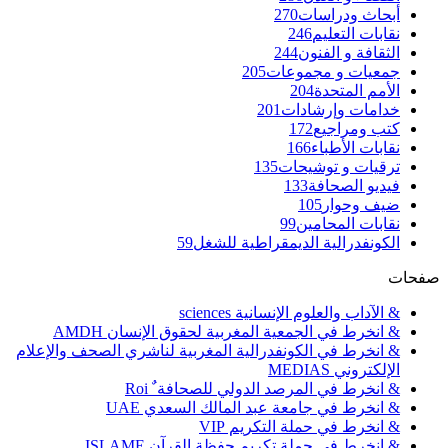
أبحاث ودراسات
270
نقابات التعليم
246
الثقافة و الفنون
244
جمعيات و مجموعات
205
الأمم المتحدة
204
خدامات وإرشادات
201
كتب ومراجيع
172
نقابات الأطباء
166
ترقيات و توشيحات
135
فيديو الصحافة
133
ضيف وحوار
105
نقابات المحامين
99
الكونفدرالية الديمقراطية للشغل
59
صفحات
& الآداب والعلوم الإنسانية sciences
& انخرط في الجمعية المغربية لحقوق الإنسان AMDH
& انخرط في الكونفدرالية المغربية لناشري الصحف والإعلام
الإلكتروني MEDIAS
& انخرط في المرصد الدولي للصحافة ٌ Roi
& انخرط في جامعة عبد المالك السعدي UAE
& انخرط في حملة التكريم VIP
& انخرط في حملة تكريم حفظة القرآن ISLAME