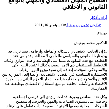
اصطباغ المجال الاقتصادي والمهني بالواقع
القانوني و الأخلاقي
آراء وأفكار
By
جريدة بريس ميديا
On
سبتمبر 16, 2021
Share
الدكتور محمد بنيعيش
1) إن الجانب الاقتصادي بأشكاله وأنماطه وأرقامه، فيما نرى، قد
يبدو تابعا للقانوني والسياسي والعلمي لا محالة، وقد يبقى عند
القطيعة مع هذه المكونات مبنيا على الهشاشة وعدم التوازن وغياب
التخطيط المستقبلي ذي الأمد البعيد، وكذلك اعتماد الريع الآتي
والاستهلاكي المؤقت، إضافة إلى سوء توزيع الثروة وغياب
الاستشارة السياسية في القضايا الاقتصادية ،وأيضا إلغاء الموازنة بين
الإنتاج والاستهلاك والادخار، هذا مع اندحار التلازم الذاتي بين الخبرة
الاقتصادية والأمانة الخلقية ثم منع استقلال الاقتصادي بوظيفته عند
الممارسة.
وكل هذه النقائص وغيرها قد أدت وتؤدي إلى فوضى اجتماعية
وخاصة على مستوى الصناعات والمهن والحرف، إذ ستصبح
الشركات المحلية ،ومعها الأجنبية الضعيفة، ذات تطفل على الإنتاج