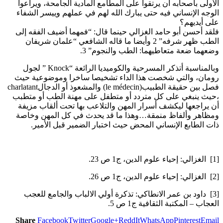
الأولى بأصحابه أن يرتقوا على المطامع المادية الجامحة، ويراعوا
الوجه الإنساني فيه حتى يبارك الله لهم في عملهم وييسر الشفاء
على أيديهم؟
فلقد أحسن أبو حامد الغزالي حينما قال: “فمهما أضيف الفقه إلى
الطب ظهر شرفه” 2 وأيضا ما قاله الشافعي “علمان شريفان
وضعهما ضعة متعاطيهما: الطب والنجوم” 3.
وبالمناسبة أتذكر المسرحية والكوميديا الرائعة “Knock ” لجول
رومان، والتي شخصت هذا الداء تشخيصا ساخرا وموضوعية حيث
فصل بين حقيقة الطبيب(le médecin) والمشعوذ أو الدجالcharlatant
،حيث ينبغي على كل متردد أو متطفل على مهنة الطب أو متطبب
أن يراجعها ليكشف أسرار المهن والتلاعب بها تحت ألقاب مزيفة
ومظاهر وألفاظ منمقة…وهذا ما قد يحدث في كل المهن وخاصة
ذات الطابع الإنساني المحض حيث اختبار الضمير قبل الأمير.
[1] الغزالي: إحياء علوم الدين، ج1 ص 23.
[2] الغزالي: إحياء علوم الدين، ج1 ص 26.
[3] داود بن عمر الانطاكي: تذكرة أولي الالباب والجامع للعجب
العجاب – المكتبة الثقافية ج1 ص 5.
Share
Facebook
Twitter
Google+
ReddIt
WhatsApp
Pinterest
Email