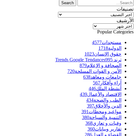
تصنيفات
تصنيفات
الأرشيف
الأرشيف
Popular Categories
مستجدات
4577
الدولية
1718
حقوق الإنسان
1023
ترند Trends Google Tendances
995
الصحافة و الإعلام
879
الأمن و القوات المسلحة
720
جامعات ومعاهد
638
آراء وأفكار
567
أنشطة الملك
446
الاقتصاد والأعمال
439
الطب والصحة
434
الدين والأخلاق
397
مواعيد ومحطات
391
التنمية والسياحة
380
وفيات و تعازي
368
تقارير وبيانات
360
القضاء و العدل
286