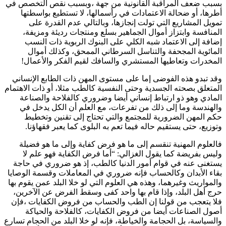
بسبب ضعف المراقبة القانونية من جهة ،وبسبب نقص التخصص في
أطرها، أو ضحالة الاعتمادات في رأسمالها، لا تستطيع بواسطتها
تمويل المشاريع التي تولت إنجازها، وبالتالي عدم القدرة على
المنافسة وابتزاز أموال الجماهير بسلع ومنتجات رديئة ومزيفة،
إضافة إلى الاعتماد شبه الكلي على البنوك الربوية ذات النسب
المائوية المجحفة والتناسل السرطاني الممحق، وكذلك أموال
المخدرات وتعاطيها المستشري والسافك لقيم الفكر والأعمال!
وقد تبدو هذه الفوضى إما على مستوى المهن ذات الطابع الإنساني
المتعلق بصحته الجسدية وحتى النفسية كالطب مثلا، أو ذات الاهتمام
المادي وهو ذو ارتباط إنساني أيضا وضروري كالفلاحة والصناعة
والهندسة وما إلى ذلك من تفرعات، مع العلم أن الكل يدخل في
حكم المهن الضرورية للمجتمع والتي تحتاج إلى تقنين وتخطيط
وتوزيع، حتى يستقيم حاله فيما تعم به البلوى كما يعبر فقهاؤنا.
فالعلوم المهنية تنقسم إلى ما هو فرض كفاية وإلى ما هو فضيلة
وليس بفريضة كما يقول الغزالي: “أما فرض الكفاية فهو علم لا
يستغنى عنه في قوام أمور الدنيا كالطب، إذ هو ضروري في حاجة
بقاء الأبدان وكالحساب فإنه ضروري في المعاملات وقسمة الوصايا
والمواريث وغيرهما، وهذه هي العلوم التي لو خلا البلد عمن يقوم بها
حرج أهل البلد، وإذا قام بها واحد كفى وسقط الفرض عن الآخرين،
فلا يتعجب من قولنا إن الطب والحساب من فروض الكفايات ،فإن
أصول الصناعات أيضا من فروض الكفايات، كالفلاحة والحياكة
والسياسة، بل الحجامة والخياطة، فإنه لو خلا البلد من الحجام تسارع