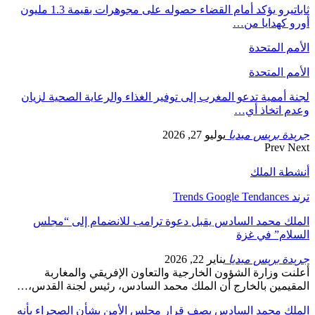
ثاباتيرو يؤكد أمام القضاء حصوله على مجوهرات بقيمة 1.3 مليون
أورو كهدايا من…
الأمم المتحدة
الأمم المتحدة
لجنة أممية تدعو المغرب إلى توفير الغذاء والرعاية الصحية لزيان
وعدم اتخاذ أي…
جريدة بريس ميديا
يوليو 27, 2026
Prev
Next
أنشطة الملك
ترند Trends Google Tendances
الملك محمد السادس يقبل دعوة ترامب للانضمام إلى “مجلس
السلام” في غزة
جريدة بريس ميديا
يناير 22, 2026
أعلنت وزارة الشؤون الخارجية والتعاون الإفريقي والمغاربة
المقيمين بالخارج أن الملك محمد السادس، رئيس لجنة القدس،…
الملك محمد السادس يصف قرار مجلس الأمن بشأن الصحراء بأنه