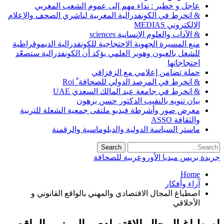
عاجل و خطير : نداء مهم إلى عموم الشعب المغربي
& انخرط في الكونفدرالية المغربية لناشري الصحف والإعلام
الإلكتروني MEDIAS
& الآداب والعلوم الإنسانية sciences
منع المسيرة الجهوية الاحتجاجية للكونفدرالية الديموقراطية
للشغل بالعيون وهوير العلمي يؤكد أن الكونفدرالية ستصعّد
احتجاجاتها
حملة تضامن إعلامي مع الزفزافي
& انخرط في المرصد الدولي للصحافة ٌ Roi
& انخرط في جامعة عبد المالك السعدي UAE
بيان تنويه بالنقيب الدكتور حسن برهون
معرض صور وأشرطة فيديو ملتقى جمعية الشعلة للتربية
والثقافة ASSO
ماستر السياسة الدولية والدبلوماسية والرقمنة
جريدة بريس ميديا الأوروعربية للصحافة
Home
آراء وأفكار
اصطباغ المجال الاقتصادي والمهني بالواقع القانوني و
الأخلاقي