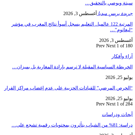
سبتة ويوصي بالتحقيق…
جريدة بريس ميديا
أغسطس 3, 2026
المرتبة 122 عالميا.. التعليم يسجل أسوأ نتائج المغرب في مؤشر
“ليغاتوم”…
أغسطس 3, 2026
Prev
Next
1 of 180
آراء وأفكار
الخريطة السياسية المقبلة لا ترسم بإرادة المغاربة بل بميزان…
يوليو 25, 2026
“الحرص المرضي” للقيادات الحزبية على عدم إغضاب مراكز القرار
يوليو 25, 2026
Prev
Next
1 of 284
أبحاث ودراسات
دراسة: 81% من الشباب يتأثرون بمحتويات رقمية تشجع على…