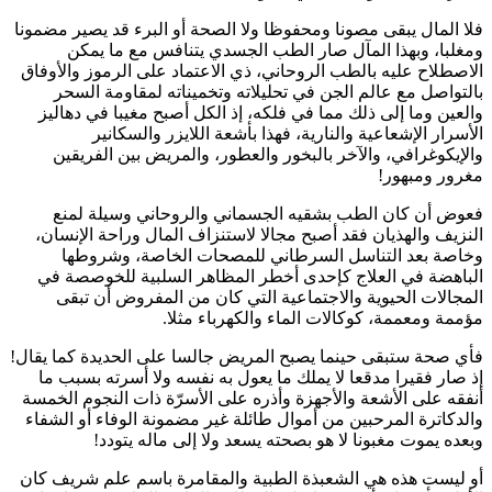
فلا المال يبقى مصونا ومحفوظا ولا الصحة أو البرء قد يصير مضمونا
ومغلبا، وبهذا المآل صار الطب الجسدي يتنافس مع ما يمكن
الاصطلاح عليه بالطب الروحاني، ذي الاعتماد على الرموز والأوفاق
بالتواصل مع عالم الجن في تحليلاته وتخميناته لمقاومة السحر
والعين وما إلى ذلك مما في فلكه، إذ الكل أصبح مغيبا في دهاليز
الأسرار الإشعاعية والنارية، فهذا بأشعة اللايزر والسكانير
والإيكوغرافي، والآخر بالبخور والعطور، والمريض بين الفريقين
مغرور ومبهور!
فعوض أن كان الطب بشقيه الجسماني والروحاني وسيلة لمنع
النزيف والهذيان فقد أصبح مجالا لاستنزاف المال وراحة الإنسان،
وخاصة بعد التناسل السرطاني للمصحات الخاصة، وشروطها
الباهضة في العلاج كإحدى أخطر المظاهر السلبية للخوصصة في
المجالات الحيوية والاجتماعية التي كان من المفروض أن تبقى
مؤممة ومعممة، كوكالات الماء والكهرباء مثلا.
فأي صحة ستبقى حينما يصبح المريض جالسا على الحديدة كما يقال!
إذ صار فقيرا مدقعا لا يملك ما يعول به نفسه ولا أسرته بسبب ما
أنفقه على الأشعة والأجهزة وأذره على الأسرّة ذات النجوم الخمسة
والدكاترة المرحبين من أموال طائلة غير مضمونة الوفاء أو الشفاء
وبعده يموت مغبونا لا هو بصحته يسعد ولا إلى ماله يتودد!
أو ليست هذه هي الشعبذة الطبية والمقامرة باسم علم شريف كان