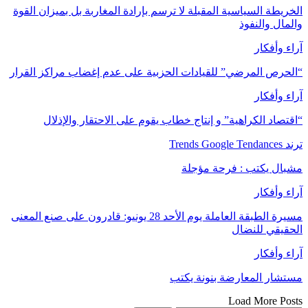
الخريطة السياسية المقبلة لا ترسم بإرادة المغاربة بل بميزان القوة
والمال والنفوذ
آراء وأفكار
“الحرص المرضي” للقيادات الحزبية على عدم إغضاب مراكز القرار
آراء وأفكار
“اقتصاد الكراهية” و إنتاج خطاب يقوم على الاحتقار والإذلال
ترند Trends Google Tendances
مشبال يكتب : فرحة مؤجلة
آراء وأفكار
مسيرة الطبقة العاملة يوم الأحد 28 يونيو: قادرون على صنع المعنى
الحقيقي للنضال
آراء وأفكار
مستشار المعارضة بنونة يكتب
Load More Posts