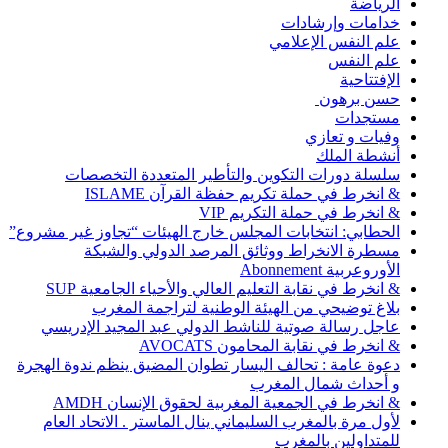
الرياضة
خدامات وإرشادات
علم النفس الإعلامي
علم النفس
الإفتتاحية
حسن برهون
مستجدات
وفيات و تعازي
أنشطة الملك
سلسلة دورات التكوين والتأطير المتعددة التخصصات
& انخرط في حملة تكريم حفظة القرآن ISLAME
& انخرط في حملة التكريم VIP
الحطابي: انتخابات المجلس خارج الهيئات “تجاوز غير مشروع”
مسطرة الانخراط ووثائق المرصد الدولي والشبكة
الأوروعربية Abonnement
& انخرط في نقابة التعليم العالي والأحياء الجامعية SUP
بلاغ توضيحي من الهيئة الوطنية لتراجمة المغرب
عاجل رسالة صوتية للناشط الدولي عبد المجيد الإدريسي
& انخرط في نقابة المحامون AVOCATS
دعوة عامة : تحالف اليسار تطوان المضيق ينظم ندوة الهجرة
و أحداث شمال المغرب
& انخرط في الجمعية المغربية لحقوق الإنسان AMDH
لأول مرة بالمغرب السليماني ينال الماستر . الاتحاد العام
للمتداولين بالمغرب