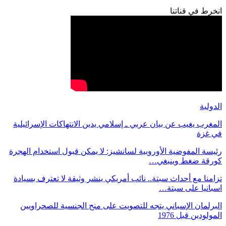
انخرط في قناتنا
الدولية
المغرب يغيب عن بيان عربي ـ إسلامي يدين الانتهاكات الإسرائيلية
في غزة
رئيسة المفوضية الأوروبية لسانشيز: لا يمكن قبول استخدام الهجرة
كورقة ضغط وينبغي…
تزامنا مع أحداث سبتة.. نائب أمريكي ينشر وثيقة لا تعترف بسيادة
اسبانيا على سبتة…
البرلمان الإسباني يتجه للتصويت على منح الجنسية للصحراويين
المولودين قبل 1976