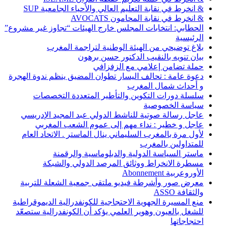
& انخرط في نقابة التعليم العالي والأحياء الجامعية SUP
& انخرط في نقابة المحامون AVOCATS
الحطابي: انتخابات المجلس خارج الهيئات “تجاوز غير مشروع”
الرئيسية
بلاغ توضيحي من الهيئة الوطنية لتراجمة المغرب
بيان تنويه بالنقيب الدكتور حسن برهون
حملة تضامن إعلامي مع الزفزافي
دعوة عامة : تحالف اليسار تطوان المضيق ينظم ندوة الهجرة
و أحداث شمال المغرب
سلسلة دورات التكوين والتأطير المتعددة التخصصات
سياسة الخصوصية
عاجل رسالة صوتية للناشط الدولي عبد المجيد الإدريسي
عاجل و خطير : نداء مهم إلى عموم الشعب المغربي
لأول مرة بالمغرب السليماني ينال الماستر . الاتحاد العام
للمتداولين بالمغرب
ماستر السياسة الدولية والدبلوماسية والرقمنة
مسطرة الانخراط ووثائق المرصد الدولي والشبكة
الأوروعربية Abonnement
معرض صور وأشرطة فيديو ملتقى جمعية الشعلة للتربية
والثقافة ASSO
منع المسيرة الجهوية الاحتجاجية للكونفدرالية الديموقراطية
للشغل بالعيون وهوير العلمي يؤكد أن الكونفدرالية ستصعّد
احتجاجاتها