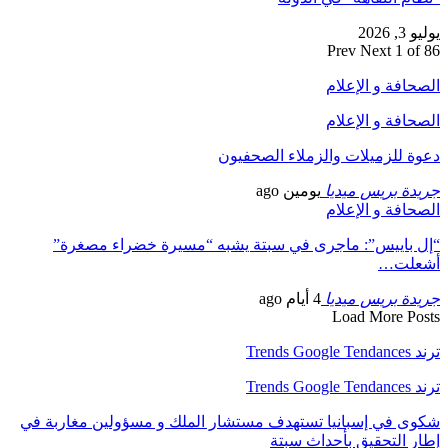
يوليو 3, 2026
Prev
Next
1 of 86
الصحافة و الإعلام
الصحافة و الإعلام
دعوة للزميلات والزملاء الصحفيون
جريدة بريس ميديا
يومين ago
الصحافة و الإعلام
“إل باييس”: ماجرى في سبتة يشبه “مسيرة خضراء مصغرة”
أشعلت…
جريدة بريس ميديا
4 أيام ago
Load More Posts
ترند Trends Google Tendances
ترند Trends Google Tendances
شكوى في إسبانيا تستهدف مستشار الملك و مسؤولين مغاربة في
إطار التحقيق بأحداث سبتة