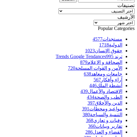
تصنيفات
تصنيفات
الأرشيف
الأرشيف
Popular Categories
مستجدات
4577
الدولية
1718
حقوق الإنسان
1023
ترند Trends Google Tendances
995
الصحافة و الإعلام
879
الأمن و القوات المسلحة
720
جامعات ومعاهد
638
آراء وأفكار
567
أنشطة الملك
446
الاقتصاد والأعمال
439
الطب والصحة
434
الدين والأخلاق
397
مواعيد ومحطات
391
التنمية والسياحة
380
وفيات و تعازي
368
تقارير وبيانات
360
القضاء و العدل
286