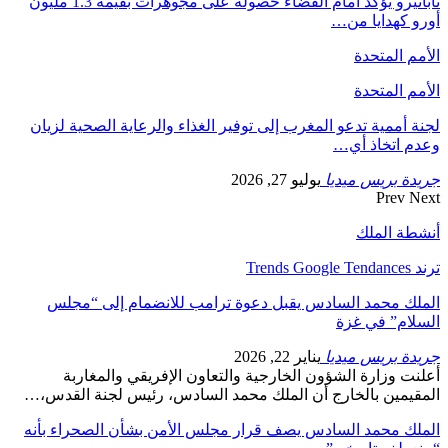
ثاباتيرو يؤكد أمام القضاء حصوله على مجوهرات بقيمة 1.3 مليون
أورو كهدايا من…
الأمم المتحدة
الأمم المتحدة
لجنة أممية تدعو المغرب إلى توفير الغذاء والرعاية الصحية لزيان
وعدم اتخاذ أي…
جريدة بريس ميديا
يوليو 27, 2026
Prev
Next
أنشطة الملك
ترند Trends Google Tendances
الملك محمد السادس يقبل دعوة ترامب للانضمام إلى “مجلس
السلام” في غزة
جريدة بريس ميديا
يناير 22, 2026
أعلنت وزارة الشؤون الخارجية والتعاون الإفريقي والمغاربة
المقيمين بالخارج أن الملك محمد السادس، رئيس لجنة القدس،…
الملك محمد السادس يصف قرار مجلس الأمن بشأن الصحراء بأنه