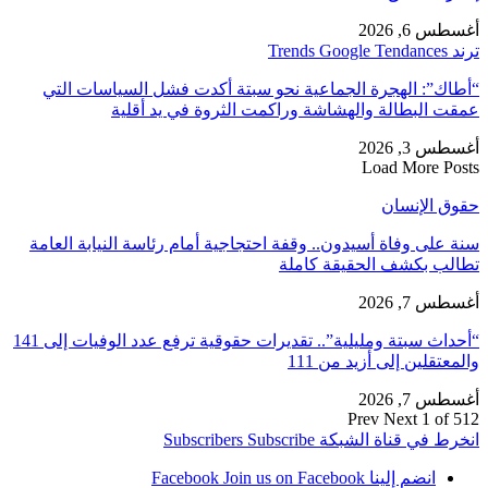
أغسطس 6, 2026
ترند Trends Google Tendances
“أطاك”: الهجرة الجماعية نحو سبتة أكدت فشل السياسات التي
عمقت البطالة والهشاشة وراكمت الثروة في يد أقلية
أغسطس 3, 2026
Load More Posts
حقوق الإنسان
سنة على وفاة أسيدون.. وقفة احتجاجية أمام رئاسة النيابة العامة
تطالب بكشف الحقيقة كاملة
أغسطس 7, 2026
“أحداث سبتة ومليلية”.. تقديرات حقوقية ترفع عدد الوفيات إلى 141
والمعتقلين إلى أزيد من 111
أغسطس 7, 2026
Prev
Next
1 of 512
انخرط في قناة الشبكة
Subscribe
Subscribers
انضم إلينا Facebook
Join us on Facebook