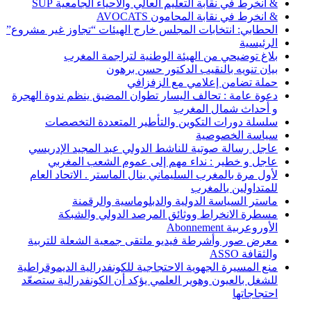
& انخرط في نقابة التعليم العالي والأحياء الجامعية SUP
& انخرط في نقابة المحامون AVOCATS
الحطابي: انتخابات المجلس خارج الهيئات “تجاوز غير مشروع”
الرئيسية
بلاغ توضيحي من الهيئة الوطنية لتراجمة المغرب
بيان تنويه بالنقيب الدكتور حسن برهون
حملة تضامن إعلامي مع الزفزافي
دعوة عامة : تحالف اليسار تطوان المضيق ينظم ندوة الهجرة
و أحداث شمال المغرب
سلسلة دورات التكوين والتأطير المتعددة التخصصات
سياسة الخصوصية
عاجل رسالة صوتية للناشط الدولي عبد المجيد الإدريسي
عاجل و خطير : نداء مهم إلى عموم الشعب المغربي
لأول مرة بالمغرب السليماني ينال الماستر . الاتحاد العام
للمتداولين بالمغرب
ماستر السياسة الدولية والدبلوماسية والرقمنة
مسطرة الانخراط ووثائق المرصد الدولي والشبكة
الأوروعربية Abonnement
معرض صور وأشرطة فيديو ملتقى جمعية الشعلة للتربية
والثقافة ASSO
منع المسيرة الجهوية الاحتجاجية للكونفدرالية الديموقراطية
للشغل بالعيون وهوير العلمي يؤكد أن الكونفدرالية ستصعّد
احتجاجاتها