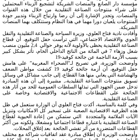
مؤسسة دار الصانع والمنصات الشريكة لتشجيع الزبناء المحتملين
على شراء منتوجات الصناعة التقليدية من خلال هذه القنوات
والمنصات. وتجدر الإشارة إلى أن رضا وارتياح الزبناء وتدبير جودة
المنتوجات يلعبان دورا مهما في هذا النظام وستتكلف بهما المنصات
الشريكة.
وأفادت نادية فتاح العلوي، وزيرة السياحة والصناعة التقليدية والنقل
الجوي والاقتصاد الاجتماعي، التي ترأست حفل التوقيع، أن قطاع
الصناعة التقليدية يحظى بالأولوية لأنه يوفر حوالي 2,4 مليون منصب
شغل وزهاء 7 في المائة من الناتج الداخلي الخام، تأثر بشكل كبير
بسبب الأزمة الناجمة عن جائحة كوفيد-19
وأوضحت الوزيرة، في تصريح لـ”الصحراء المغربية” على هامش
حفل التوقيع، أن أزمة جائحة كوفيد 19 كشفت مواطن الضعف
والهشاشة التي يعاني منها هذا القطاع، إلى جانب مشاكل في وسائل
تسويق منتوجات الصناعة التقليدية،, مشيرة إلى أن هذه المبادرة
تدخل ضمن الجهود التي تبذلها السلطات العمومية للحد من آثار هذه
الجائحة على القطاعات الاجتماعية والاقتصادية وخاصة على
الصناعة التقليدية.
وفي كلمة بالمناسبة، أكدت فتاح العلوي أن الوزارة ستعمل في ظل
هذه الظرفية الاقتصادية الصعبة على تسخير كل الامكانيات وتنزيل
الآيات الملائمة والمتجددة التي ستمكن من إعادة الحيوية لقطاع
الصناعة التقليدية باعتباره قطاعا اجتماعيا ومشغلا، ولكونه من أكثر
القطاعات المتضررة من أثر تفشي الجائحة بعد إغلاق المحلات.
وأوضحت الوزيرة أن إطلاق مبادرة عقد اتفاقيات شراكة مع مختلف