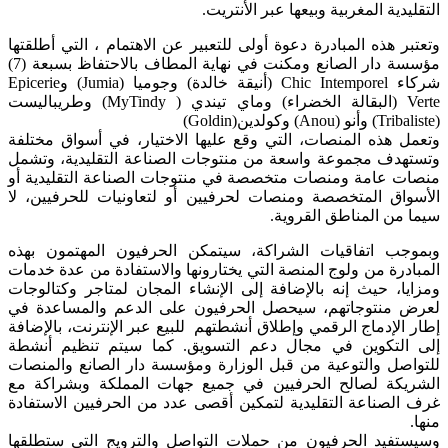
التقليدية المغربية وبيعها عبر الأنتريت.
وتعتبر هذه المبادرة دعوة أولى للتعبير عن الاهتمام ، التي أطلقتها
مؤسسة دار الصانع ومكنت في نهاية المطاف بالاحتفاظ بسبعة (7)
شركاء Chic Intemporel (أنيقة خالدة) وجوميا (Jumia) وEpicerie
Verte (البقالة الخضراء) وماي تيندي ( MyTindy) وطريباليست
(Tribaliste) وأنو (Anou) وكولدين(Goldin)
وتعمل هذه المنصات، التي وقع عليها الاختيار، في أسواق مختلفة
وتستهدف مجموعة واسعة من منتوجات الصناعة التقليدية، وتشمل
منصات عامة ومنصات متخصصة في منتوجات الصناعة التقليدية أو
الأسواق المتخصصة ومنصات لحرفيين أو لتعاونيات للحرفيين، لا
سيما من المناطق القروية.
وبموجب اتفاقيات الشراكة، سيتمكن الحرفيون المهتمون بهذه
المبادرة من ولوج المنصة التي يختارونها والاستفادة من عدة خدمات
ومزايا، حيث إنه بالإضافة إلى الإنشاء المجان لمتاجر وكتالوجات
لعرض منتوجاتهم، سيحصل الحرفيون على الدعم والمساعدة في
إطار الإدماج الرقمي وإطلاق أنشطتهم للبيع عبر الإنترنت، بالإضافة
إلى التكوين في مجال دعم التسويق. كما سيتم تنظيم أنشطة
للتواصل والتوعية من قبل الوزارة ومؤسسة دار الصانع والمنصات
الشريكة لصالح الحرفيين في جميع جهات المملكة وبشراكة مع
غرف الصناعة التقليدية لتمكين أقصى عدد من الحرفيين الاستفادة
منها.
وسيستفيد الحرفيون من حملات التواصل والترويج التي ستطلقها