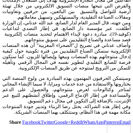
الفاعلين في مجال التجارة الإلكترونية يهدف إلى استغلال الإمكانات
والفرص التي تتيحها منصات التسويق الالكتروني من خلال تهيئة
أرضية للتواصل والتنسيق بين البائعين، من حرفيين وتعاونيات
ومقالات الصناعة التقليدية، والمستهلكين وتسهيل معاملاتهم.
ومن جهته، قال المدير العام لدار الصانع، عبد الله عدناني، إن الوزارة
أطلقت، عبر مؤسسة دار الصانع، في إطار التصدي لتداعيات
(كوفيد-19)، مبادرة دعوة لإبداء الاهتمام لتحديد منصات إلكترونية
قصد مساعدة والصناع التقليديين على تسويق منتوجاتهم.
وأضاف عدناني في تصريح ل”الصحراء المغربية” أن هذه المنصات
الإلكترونية ستمكن الصناع التقليديين من فترة تكوينية حول كيفية
إدخال منتوجاتهم بهذه المنصات وبيعها وإيصالها للزبون. كما ستكون
فرصة للصانع التقليدي لتطوير نفسه في المجال الرقمي وتأهيله
للتمكن من الترويج لمنتوجه عن طريق المنصات الإلكترونية.
وسيتمكن الحرفيون المهتمون بهذه المبادرة من ولوج المنصة التي
يختارونها والاستفادة من عدة خدمات ومزايا، لا سيما الإنشاء المجاني
لمتاجر وكتالوجات لعرض منتوجاتهم، والحصول على الدعم
والمساعدة في إطار الإدماج الرقمي، وإطلاق أنشطتهم للبيع عبر
الإنترنت، بالإضافة إلى التكوين في مجال دعم التسويق.
وفي إطار هذه الشراكة، يحتل رضا الزبناء وتدبير جودة المنتوجات
مكانة مهمة في هذا النظام، وستتكلف بهما المنصات الشريكة.
Share
Facebook
Twitter
Google+
ReddIt
WhatsApp
Pinterest
Email