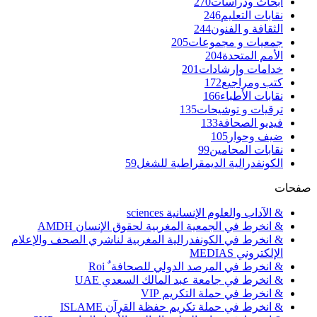
أبحاث ودراسات
270
نقابات التعليم
246
الثقافة و الفنون
244
جمعيات و مجموعات
205
الأمم المتحدة
204
خدامات وإرشادات
201
كتب ومراجيع
172
نقابات الأطباء
166
ترقيات و توشيحات
135
فيديو الصحافة
133
ضيف وحوار
105
نقابات المحامين
99
الكونفدرالية الديمقراطية للشغل
59
صفحات
& الآداب والعلوم الإنسانية sciences
& انخرط في الجمعية المغربية لحقوق الإنسان AMDH
& انخرط في الكونفدرالية المغربية لناشري الصحف والإعلام
الإلكتروني MEDIAS
& انخرط في المرصد الدولي للصحافة ٌ Roi
& انخرط في جامعة عبد المالك السعدي UAE
& انخرط في حملة التكريم VIP
& انخرط في حملة تكريم حفظة القرآن ISLAME