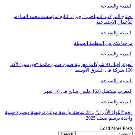
التنمية والسياحة
افتتاح المركب السياحي “زفير”، التابع لمؤسسة محمد السادس
للأعمال الاجتماعية
التنمية والسياحة
مرحبا بكم في المعلمة الجميلة
التنمية والسياحة
أنفوغرافيك | 9 شركات مغربية ضمن ضمن قائمة “فوربس” لأكبر
100 شركة في الشرق الأوسط
التنمية والسياحة
المغرب يستقبل 16.6 مليون سائح في 10 أشهر
التنمية والسياحة
رفع “اللواء الأزرق” بـ 28 شاطئا وأربعة موانئ ترفيهية وبحيرة جبلية
واحدة برسم صيف 2025
Load More Posts