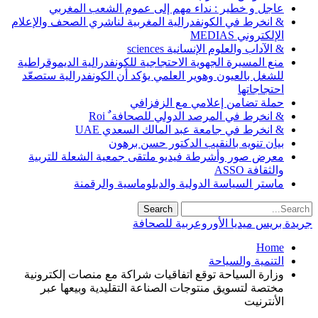
عاجل و خطير : نداء مهم إلى عموم الشعب المغربي
& انخرط في الكونفدرالية المغربية لناشري الصحف والإعلام
الإلكتروني MEDIAS
& الآداب والعلوم الإنسانية sciences
منع المسيرة الجهوية الاحتجاجية للكونفدرالية الديموقراطية
للشغل بالعيون وهوير العلمي يؤكد أن الكونفدرالية ستصعّد
احتجاجاتها
حملة تضامن إعلامي مع الزفزافي
& انخرط في المرصد الدولي للصحافة ٌ Roi
& انخرط في جامعة عبد المالك السعدي UAE
بيان تنويه بالنقيب الدكتور حسن برهون
معرض صور وأشرطة فيديو ملتقى جمعية الشعلة للتربية
والثقافة ASSO
ماستر السياسة الدولية والدبلوماسية والرقمنة
جريدة بريس ميديا الأوروعربية للصحافة
Home
التنمية والسياحة
وزارة السياحة توقع اتفاقيات شراكة مع منصات إلكترونية
مختصة لتسويق منتوجات الصناعة التقليدية وبيعها عبر
الأنترنيت