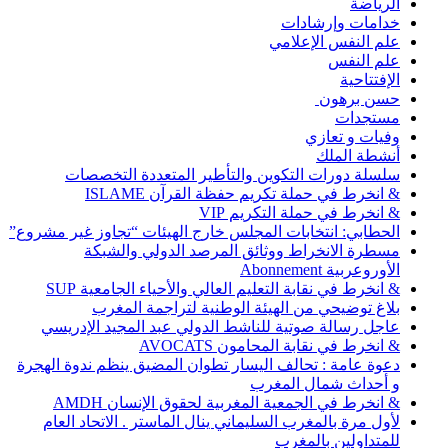
الرياضة
خدامات وإرشادات
علم النفس الإعلامي
علم النفس
الإفتتاحية
حسن برهون
مستجدات
وفيات و تعازي
أنشطة الملك
سلسلة دورات التكوين والتأطير المتعددة التخصصات
& انخرط في حملة تكريم حفظة القرآن ISLAME
& انخرط في حملة التكريم VIP
الحطابي: انتخابات المجلس خارج الهيئات “تجاوز غير مشروع”
مسطرة الانخراط ووثائق المرصد الدولي والشبكة
الأوروعربية Abonnement
& انخرط في نقابة التعليم العالي والأحياء الجامعية SUP
بلاغ توضيحي من الهيئة الوطنية لتراجمة المغرب
عاجل رسالة صوتية للناشط الدولي عبد المجيد الإدريسي
& انخرط في نقابة المحامون AVOCATS
دعوة عامة : تحالف اليسار تطوان المضيق ينظم ندوة الهجرة
و أحداث شمال المغرب
& انخرط في الجمعية المغربية لحقوق الإنسان AMDH
لأول مرة بالمغرب السليماني ينال الماستر . الاتحاد العام
للمتداولين بالمغرب