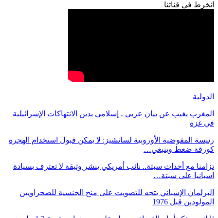
انخرط في قناتنا
الدولية
المغرب يغيب عن بيان عربي ـ إسلامي يدين الانتهاكات الإسرائيلية
في غزة
رئيسة المفوضية الأوروبية لسانشيز: لا يمكن قبول استخدام الهجرة
كورقة ضغط وينبغي…
تزامنا مع أحداث سبتة.. نائب أمريكي ينشر وثيقة لا تعترف بسيادة
اسبانيا على سبتة…
البرلمان الإسباني يتجه للتصويت على منح الجنسية للصحراويين
المولودين قبل 1976