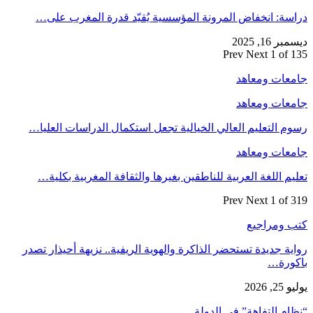
دراسة: انخفاض المرونة المؤسسية يُقيّد قدرة المغرب على…
ديسمبر 16, 2025
Prev
Next
1 of 135
جامعات ومعاهد
جامعات ومعاهد
رسوم التعليم العالي الخيالية تجعل استكمال الدراسات العليا…
جامعات ومعاهد
تعليم اللغة العربية للناطقين بغيرها والثقافة المغربية بكلية…
Prev
Next
1 of 319
كتب ومراجيع
رواية جديدة تستحضر الذاكرة والهوية الريفية.. نزيهة أحيذار تصدر
باكورة…
يوليو 25, 2026
“نظام التفاهة” في الدولة