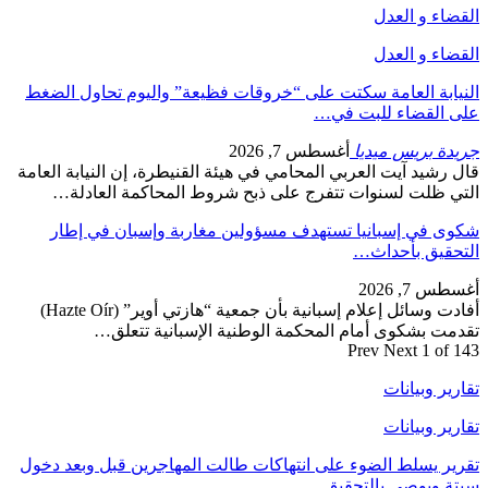
القضاء و العدل
القضاء و العدل
النيابة العامة سكتت على “خروقات فظيعة” واليوم تحاول الضغط
على القضاء للبت في…
جريدة بريس ميديا
أغسطس 7, 2026
قال رشيد آيت العربي المحامي في هيئة القنيطرة، إن النيابة العامة
التي ظلت لسنوات تتفرج على ذبح شروط المحاكمة العادلة…
شكوى في إسبانيا تستهدف مسؤولين مغاربة وإسبان في إطار
التحقيق بأحداث…
أغسطس 7, 2026
أفادت وسائل إعلام إسبانية بأن جمعية “هازتي أوير” (Hazte Oír)
تقدمت بشكوى أمام المحكمة الوطنية الإسبانية تتعلق…
Prev
Next
1 of 143
تقارير وبيانات
تقارير وبيانات
تقرير يسلط الضوء على انتهاكات طالت المهاجرين قبل وبعد دخول
سبتة ويوصي بالتحقيق…