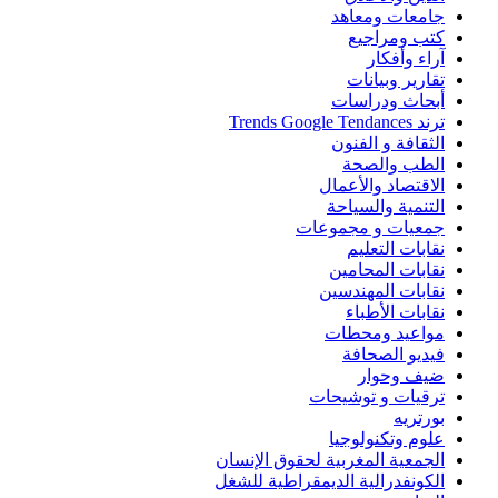
جامعات ومعاهد
كتب ومراجيع
آراء وأفكار
تقارير وبيانات
أبحاث ودراسات
ترند Trends Google Tendances
الثقافة و الفنون
الطب والصحة
الاقتصاد والأعمال
التنمية والسياحة
جمعيات و مجموعات
نقابات التعليم
نقابات المحامين
نقابات المهندسين
نقابات الأطباء
مواعيد ومحطات
فيديو الصحافة
ضيف وحوار
ترقيات و توشيحات
بورتريه
علوم وتكنولوجيا
الجمعية المغربية لحقوق الإنسان
الكونفدرالية الديمقراطية للشغل