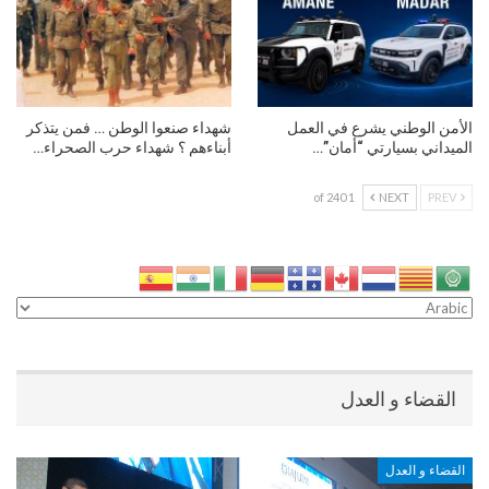
الأمن الوطني يشرع في العمل
شهداء صنعوا الوطن … فمن يتذكر
الميداني بسيارتي “أمان”…
أبناءهم ؟ شهداء حرب الصحراء…
1 of 240
NEXT
PREV
القضاء و العدل
القضاء و العدل