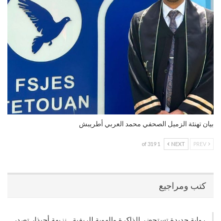
بيان تهنئة الزميل الصحفي محمد العربي أطريبش
1 of 319
NEXT
PREV
كتب ومراجيع
رواية جديدة تستحضر الذاكرة والهوية الريفية.. نزيهة أحيذار تصدر