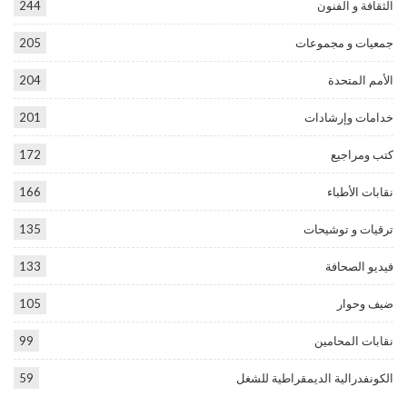
الثقافة و الفنون
244
جمعيات و مجموعات
205
الأمم المتحدة
204
خدامات وإرشادات
201
كتب ومراجيع
172
نقابات الأطباء
166
ترقيات و توشيحات
135
فيديو الصحافة
133
ضيف وحوار
105
نقابات المحامين
99
الكونفدرالية الديمقراطية للشغل
59