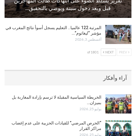
تقرير يسلط الضوء على انتهاكات طالت المهاجرين
قبل وبعد دخول سبتة ويوصي بالتحقيق…
المرتبة 122 عالميا.. التعليم يسجل أسوأ نتائج المغرب في
مؤشر “ليغاتوم”…
أغسطس 3, 2026
1 of 180
NEXT
PREV
آراء وأفكار
الخريطة السياسية المقبلة لا ترسم بإرادة المغاربة بل
بميزان…
يوليو 25, 2026
“الحرص المرضي” للقيادات الحزبية على عدم إغضاب
مراكز القرار
يوليو 25, 2026