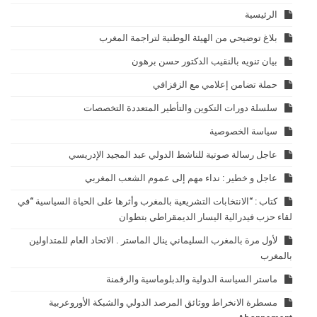
الرئيسية
بلاغ توضيحي من الهيئة الوطنية لتراجمة المغرب
بيان تنويه بالنقيب الدكتور حسن برهون
حملة تضامن إعلامي مع الزفزافي
سلسلة دورات التكوين والتأطير المتعددة التخصصات
سياسة الخصوصية
عاجل رسالة صوتية للناشط الدولي عبد المجيد الإدريسي
عاجل و خطير : نداء مهم إلى عموم الشعب المغربي
كتاب : “الانتخابات التشريعية بالمغرب وأثرها على الحياة السياسية “في
لقاء حزب فيدرالية اليسار الديمقراطي بتطوان
لأول مرة بالمغرب السليماني ينال الماستر . الاتحاد العام للمتداولين
بالمغرب
ماستر السياسة الدولية والدبلوماسية والرقمنة
مسطرة الانخراط ووثائق المرصد الدولي والشبكة الأوروعربية