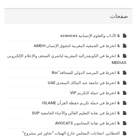
صفحات
& الآداب والعلوم الإنسانية sciences
& انخرط في الجمعية المغربية لحقوق الإنسان AMDH
& انخرط في الكونفدرالية المغربية لناشري الصحف والإعلام الإلكتروني
MEDIAS
& انخرط في المرصد الدولي للصحافة ٌ Roi
& انخرط في جامعة عبد المالك السعدي UAE
& انخرط في حملة التكريم VIP
& انخرط في حملة تكريم حفظة القرآن ISLAME
& انخرط في نقابة التعليم العالي والأحياء الجامعية SUP
& انخرط في نقابة المحامون AVOCATS
الحطابي: انتخابات المجلس خارج الهيئات “تجاوز غير مشروع”