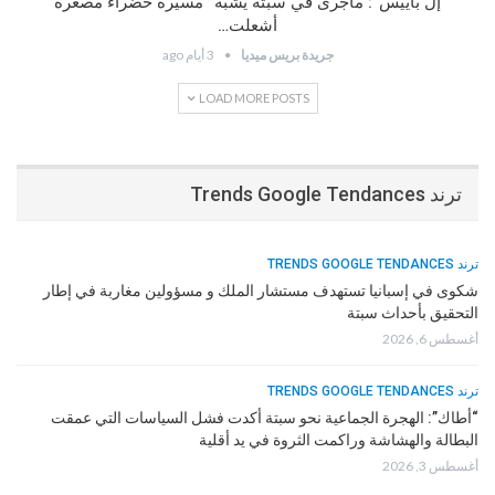
“إل باييس”: ماجرى في سبتة يشبه “مسيرة خضراء مصغرة”
أشعلت…
جريدة بريس ميديا
3 أيام ago
LOAD MORE POSTS
ترند Trends Google Tendances
ترند TRENDS GOOGLE TENDANCES
شكوى في إسبانيا تستهدف مستشار الملك و مسؤولين مغاربة في إطار
التحقيق بأحداث سبتة
أغسطس 6, 2026
ترند TRENDS GOOGLE TENDANCES
“أطاك”: الهجرة الجماعية نحو سبتة أكدت فشل السياسات التي عمقت
البطالة والهشاشة وراكمت الثروة في يد أقلية
أغسطس 3, 2026