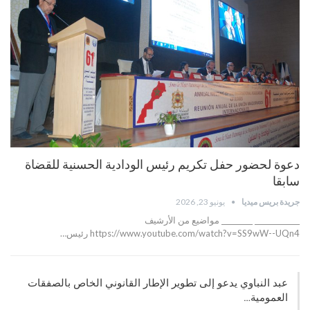
دعوة لحضور حفل تكريم رئيس الودادية الحسنية للقضاة
سابقا
جريدة بريس ميديا
يونيو 23, 2026
_____________ _________ مواضيع من الأرشيف
https://www.youtube.com/watch?v=SS9wW--UQn4 رئيس…
عبد النباوي يدعو إلى تطوير الإطار القانوني الخاص بالصفقات
العمومية…