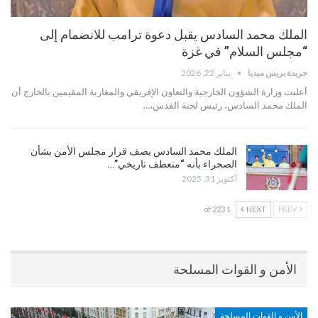
الملك محمد السادس يقبل دعوة ترامب للانضمام إلى
“مجلس السلام” في غزة
جريدة بريس ميديا
يناير 22, 2026
أعلنت وزارة الشؤون الخارجية والتعاون الإفريقي والمغاربة المقيمين بالخارج أن
الملك محمد السادس، رئيس لجنة القدس،…
الملك محمد السادس يصف قرار مجلس الأمن بشأن
الصحراء بأنه “منعطف تاريخي”…
أكتوبر 31, 2025
1 of 223
NEXT
PREV
الأمن و القوات المسلحة
الأمن و القوات المسلحة