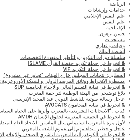
الرياضة
خدامات وإرشادات
علم النفس الإعلامي
علم النفس
الإفتتاحية
حسن برهون
مستجدات
وفيات و تعازي
أنشطة الملك
سلسلة دورات التكوين والتأطير المتعددة التخصصات
& انخرط في حملة تكريم حفظة القرآن ISLAME
& انخرط في حملة التكريم VIP
الحطابي: انتخابات المجلس خارج الهيئات “تجاوز غير مشروع”
مسطرة الانخراط ووثائق المرصد الدولي والشبكة الأوروعربية Abonnement
& انخرط في نقابة التعليم العالي والأحياء الجامعية SUP
بلاغ توضيحي من الهيئة الوطنية لتراجمة المغرب
عاجل رسالة صوتية للناشط الدولي عبد المجيد الإدريسي
& انخرط في نقابة المحامون AVOCATS
كتاب : “الانتخابات التشريعية بالمغرب وأثرها على الحياة السي
& انخرط في الجمعية المغربية لحقوق الإنسان AMDH
لأول مرة بالمغرب السليماني ينال الماستر . الاتحاد العام للمتد
عاجل و خطير : نداء مهم إلى عموم الشعب المغربي
& انخرط في الكونفدرالية المغربية لناشري الصحف والإعلام الإلكترون