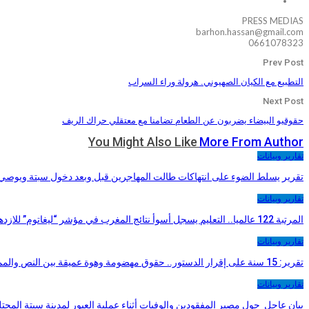
PRESS MEDIAS
barhon.hassan@gmail.com
0661078323
Prev Post
التطبيع مع الكيان الصهيوني. هرولة وراء السراب
Next Post
حقوقيو البيضاء يضربون عن الطعام تضامنا مع معتقلي حراك الريف
You Might Also Like
More From Author
تقارير وبيانات
تقرير يسلط الضوء على انتهاكات طالت المهاجرين قبل وبعد دخول سبتة ويوصي
تقارير وبيانات
المرتبة 122 عالميا.. التعليم يسجل أسوأ نتائج المغرب في مؤشر “ليغاتوم” للازدهار 2026
تقارير وبيانات
تقرير: 15 سنة على إقرار الدستور.. حقوق مهضومة وهوة عميقة بين النص والممارسة
تقارير وبيانات
بيان عاجل حول مصير المفقودين والوفيات أثناء عملية العبور لمدينة سبتة المحتل