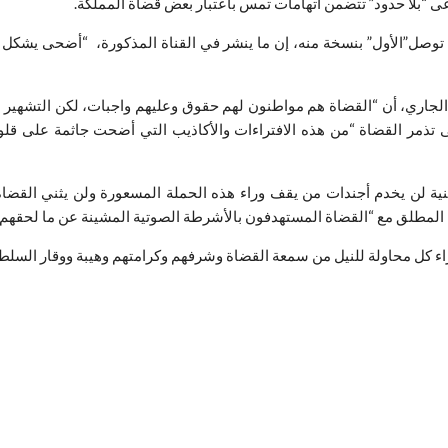
ى “بلا حدود” تتضمن اتهامات تمس باعتبار بعض قضاة المملكة.
له، توصل”الأول” بنسخة منه، إن ما ينشر في القناة المذكورة، “أضحى يشكل
ر الجاري، أن “القضاة هم مواطنون لهم حقوق وعليهم واجبات، لكن التشه
مر القضاة “من هذه الافتراءات والأكاذيب التي أضحت جاثمة على قلوبهم
ية لن يخدم أجندات من يقف وراء هذه الحملة المسعورة ولن يثني القضاة
ا المطلق مع “القضاة المستهدفون بالأشرطة الصوتية المشينة عن ما لحقهم
اء كل محاولة للنيل من سمعة القضاة وشرفهم وكرامتهم وهيبة ووقار السلطة 