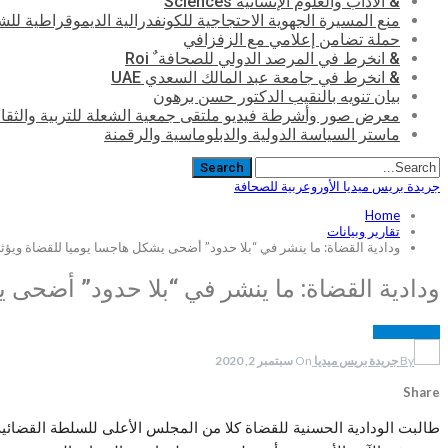
& الآداب والعلوم الإنسانية Sciences
منع المسيرة الجهوية الاحتجاجية للكونفدرالية الديموقراطية للش
حملة تضامن إعلامي مع الزفزافي
& انخرط في المرصد الدولي للصحافة ٌ Roi
& انخرط في جامعة عبد المالك السعدي UAE
بيان تنويه بالنقيب الدكتور حسن برهون
معرض صور وأشرطة فيديو ملتقى جمعية الشعلة للتربية والثقافة SO
ماستر السياسة الدولية والدبلوماسية والرقمنة
جريدة بريس ميديا الأوروعربية للصحافة
Home
تقارير وبيانات
ودادية القضاة: ما ينشر في “بلا حدود” أضحى يشكل هاجسا يوميا للقضاة ويؤث
ودادية القضاة: ما ينشر في “بلا حدود” أضحى 
تقارير وبيانات
By
جريدة بريس ميديا
On
سبتمبر 2, 2020
Share
طالبت الودادية الحسنية للقضاة كلا من المجلس الأعلى للسلطة القضائية 