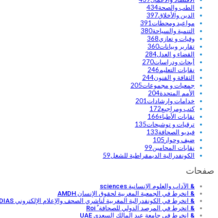
الطب والصحة
434
الدين والأخلاق
397
مواعيد ومحطات
391
التنمية والسياحة
380
وفيات و تعازي
368
تقارير وبيانات
360
القضاء و العدل
284
أبحاث ودراسات
270
نقابات التعليم
246
الثقافة و الفنون
244
جمعيات و مجموعات
205
الأمم المتحدة
204
خدامات وإرشادات
201
كتب ومراجيع
172
نقابات الأطباء
166
ترقيات و توشيحات
135
فيديو الصحافة
133
ضيف وحوار
105
نقابات المحامين
99
الكونفدرالية الديمقراطية للشغل
59
صفحات
& الآداب والعلوم الإنسانية sciences
& انخرط في الجمعية المغربية لحقوق الإنسان AMDH
& انخرط في الكونفدرالية المغربية لناشري الصحف والإعلام الإلكتروني MEDIAS
& انخرط في المرصد الدولي للصحافة ٌ Roi
& انخرط في جامعة عبد المالك السعدي UAE