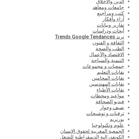
الدين والأخلاق
جامعات ومعاهد
كتب ومراجيع
آراء وأفكار
تقارير وبيانات
أبحاث ودراسات
ترند Trends Google Tendances
الثقافة و الفنون
الطب والصحة
الاقتصاد والأعمال
التنمية والسياحة
جمعيات و مجموعات
نقابات التعليم
نقابات المحامين
نقابات المهندسين
نقابات الأطباء
مواعيد ومحطات
فيديو الصحافة
ضيف وحوار
ترقيات و توشيحات
بورتريه
علوم وتكنولوجيا
الجمعية المغربية لحقوق الإنسان
الكونفدرالية الديمقراطية للشغل