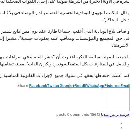
نشره في الآونة الأخيرة من أشرطة صوتية على إحدى القنوات الصحفية تدع
وقال المكتب الجهوي للودادية الحسنية للقضاة بالدار البيضاء في بلاغ 
داخل المحاكم”.
وأضاف بلاغ الودادية الذي أعقب اجتماعا طارئا عقد يوم أمس فاتح شتنب
في حق المجتمع والمؤسسات ومعاقب عليه بعقوبات حبسية”، مشيرا إلى تذ
الأشرطة”.
الجمعية المهنية سالفة الذكر، اعتبرت أن “حشر القضاة في صراعات مهن
والفصل في المنازعات بكل استقلالية وتجرد ونكران الذات”، معلنة تضامنه
كما أعلنت احتفاظها بحقها في سلوك جميع الإجراءات القانونية المناسبة إز
Share
Facebook
Twitter
Google+
ReddIt
WhatsApp
Pinterest
Email
جريدة بريس ميديا
15642 posts
0 comments