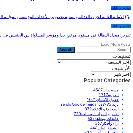
تقارير وبيانات
بلاغ الامانة العامة لحزب العدالة والتنمية بخصوص الأحداث المؤسفة والمؤلمة ا
تقارير وبيانات
تقرير: معدل البطالة في مستوى مرتفع جدا ومؤشر المساواة بين الجنسين في
Load More Posts
تصنيفات
تصنيفات
الأرشيف
الأرشيف
Popular Categories
مستجدات
4567
الدولية
1717
حقوق الإنسان
1021
ترند Trends Google Tendances
995
الصحافة و الإعلام
879
الأمن و القوات المسلحة
720
جامعات ومعاهد
637
آراء وأفكار
567
أنشطة الملك
446
الاقتصاد والأعمال
439