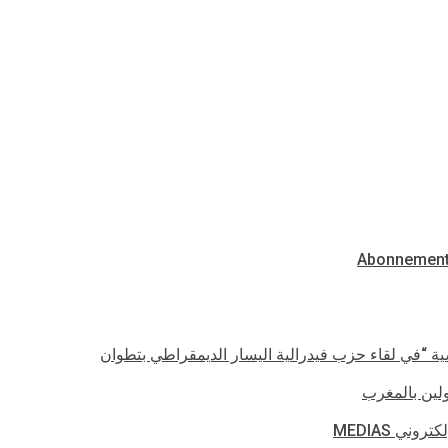
اسية “في لقاء حزب فيدرالية اليسار الديمقراطي بتطوان
اولين بالمغرب
ي MEDIAS