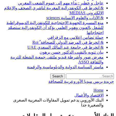
عاجل و خطير : نداء مهم إلى عموم الشعب المغربي
& انخرط في الكونفدرالية المغربية لناشري الصحف والإعلام
الإلكتروني MEDIAS
& الآداب والعلوم الإنسانية sciences
منع المسيرة الجهوية الاحتجاجية للكونفدرالية الديموقراطية
للشغل بالعيون وهوير العلمي يؤكد أن الكونفدرالية ستصعّد
احتجاجاتها
حملة تضامن إعلامي مع الزفزافي
& انخرط في المرصد الدولي للصحافة ٌ Roi
& انخرط في جامعة عبد المالك السعدي UAE
بيان تنويه بالنقيب الدكتور حسن برهون
معرض صور وأشرطة فيديو ملتقى جمعية الشعلة للتربية
والثقافة ASSO
ماستر السياسة الدولية والدبلوماسية والرقمنة
جريدة بريس ميديا الأوروعربية للصحافة
Home
الاقتصاد والأعمال
البنك الأوروبي يدعم تمويل المقاولات المغربية الصغرى
والصغيرة جدا