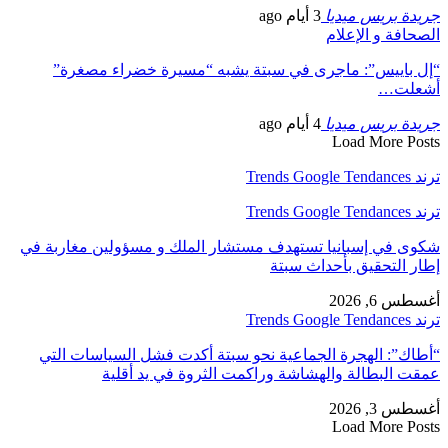
جريدة بريس ميديا
3 أيام ago
الصحافة و الإعلام
“إل باييس”: ماجرى في سبتة يشبه “مسيرة خضراء مصغرة”
أشعلت…
جريدة بريس ميديا
4 أيام ago
Load More Posts
ترند Trends Google Tendances
ترند Trends Google Tendances
شكوى في إسبانيا تستهدف مستشار الملك و مسؤولين مغاربة في
إطار التحقيق بأحداث سبتة
أغسطس 6, 2026
ترند Trends Google Tendances
“أطاك”: الهجرة الجماعية نحو سبتة أكدت فشل السياسات التي
عمقت البطالة والهشاشة وراكمت الثروة في يد أقلية
أغسطس 3, 2026
Load More Posts