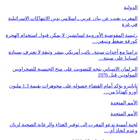
الدولية
المغرب يغيب عن بيان عربي ـ إسلامي يدين الانتهاكات الإسرائيلية
في غزة
رئيسة المفوضية الأوروبية لسانشيز: لا يمكن قبول استخدام الهجرة
كورقة ضغط وينبغي…
تزامنا مع أحداث سبتة.. نائب أمريكي ينشر وثيقة لا تعترف بسيادة
اسبانيا على سبتة…
البرلمان الإسباني يتجه للتصويت على منح الجنسية للصحراويين
المولودين قبل 1976
ثاباتيرو يؤكد أمام القضاء حصوله على مجوهرات بقيمة 1.3 مليون
أورو كهدايا من…
الأمم المتحدة
الأمم المتحدة
لجنة أممية تدعو المغرب إلى توفير الغذاء والرعاية الصحية لزيان
وعدم اتخاذ أي…