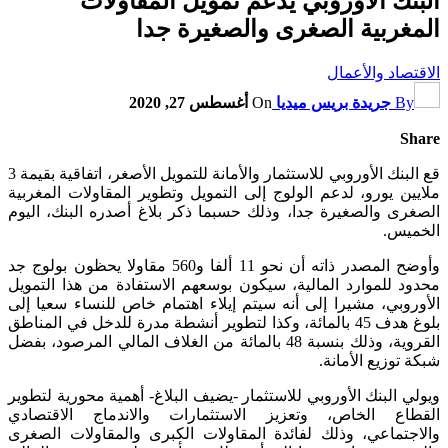
البنك الأوروبي يدعم تمويل المقاولات
المغربية الصغرى والصغيرة جدا
الاقتصاد والأعمال
By
جريدة بريس ميديا
On
أغسطس 27, 2020
Share
قع البنك الأوروبي للاستثمار والأمانة للتمويل الأصغر، اتفاقية بقيمة 3
ملايين يورو، لدعم الولوج إلى التمويل وتطوير المقاولات المغربية
الصغرى والصغيرة جدا، وذلك حسبما ذكر بلاغ أصدره البنك، اليوم
الخميس.
وأوضح المصدر ذاته أن نحو 11 ألفا و560 مقاولا يحظون بولوج جد
محدود للموارد المالية، سيكون بوسعهم الاستفادة من هذا التمويل
الأوروبي، مشيرا إلى أنه سيتم إيلاء اهتمام خاص للنساء سعيا إلى
بلوغ هدف 45 بالمائة، وكذا لتطوير أنشطة مدرة للدخل في المناطق
القروية، وذلك بنسبة 48 بالمائة من الغلاف المالي المرصود، بفضل
شبكة توزيع الأمانة.
ويولي البنك الأوروبي للاستثمار -يضيف البلاغ- أهمية محورية لتطوير
القطاع الخاص، وتعزيز الاستثمارات والاندماج الاقتصادي
والاجتماعي، وذلك لفائدة المقاولات الكبرى والمقاولات الصغرى