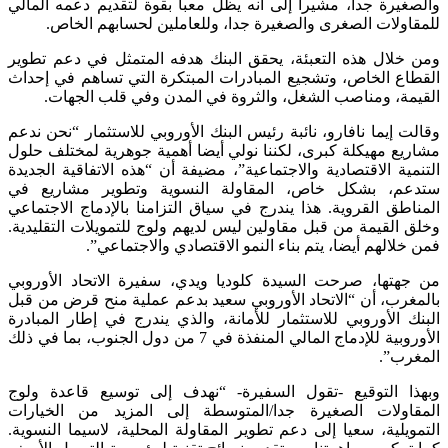
والصغيرة جدا، مشيرا إلى أنه يظل معبأ بقوة لتقديم دعمه المالي
للمقاولات الصغرى والصغيرة جدا، وللعاملين لحسابهم الخاص.
ومن خلال هذه التعبئة، يحقق البنك هدفه المتمثل في دعم تطوير
القطاع الخاص، وتشجيع المبادرات المبتكرة التي تساهم في إحداث
القيمة، ومناصب الشغل، والثروة في المدن وفي قلب الجهات.
وقالت إيما نافارو، نائبة رئيس البنك الأوروبي للاستثمار “نحن ندعم
مشاريع مهيكلة كبرى، لكننا نولي أيضا أهمية جوهرية لمختلف حلول
التنمية الاقتصادية والاجتماعية”، مضيفة أن “هذه الاتفاقية الجديدة
ستدعم، بشكل خاص، المقاولة النسوية وتطوير مشاريع في
المناطق القروية. هذا يندرج في سياق التزامنا بالإدماج الاجتماعي
وخلق القيمة من قبل مقاولين ليس لديهم ولوج للتمويلات التقليدية.
فمن خلالهم أيضا، يتم بناء النمو الاقتصادي والاجتماعي”.
من جهتها، صرحت السيدة كلوديا ويدي، سفيرة الاتحاد الأوروبي
بالمغرب، أن “الاتحاد الأوروبي سعيد بدعم عملية منح قرض من قبل
البنك الأوروبي للاستثمار للأمانة، والذي يندرج في إطار المبادرة
الأوروبية للإدماج المالي المنفذة في 7 من دول الجنوب، بما في ذلك
المغرب”.
وبهذا التوقيع -تقول السفيرة- “نهدف إلى توسيع قاعدة ولوج
المقاولات الصغيرة جدا/المتوسطة إلى المزيد من الخيارات
التمويلية، سعيا إلى دعم تطوير المقاولة المحلية، لاسيما النسوية.