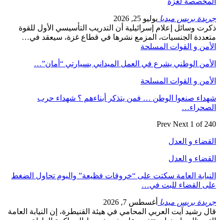
المخصصة لغزة
جريدة بريس ميديا
يوليو 25, 2026
ذكرت وسائل إعلام إسرائيلية أن التدريب التأسيسي الأول للقوة
متعددة الجنسيات، المزمع نشرها في قطاع غزة، سيعقد في…
الأمن و القوات المسلحة
الأمن الوطني يشرع في العمل الميداني بسيارتي “أمان”…
الأمن و القوات المسلحة
شهداء صنعوا الوطن … فمن يتذكر أبناءهم ؟ شهداء حرب
الصحراء…
Prev
Next
1 of 240
القضاء و العدل
القضاء و العدل
النيابة العامة سكتت على “خروقات فظيعة” واليوم تحاول الضغط
على القضاء للبت في…
جريدة بريس ميديا
أغسطس 7, 2026
قال رشيد آيت العربي المحامي في هيئة القنيطرة، إن النيابة العامة