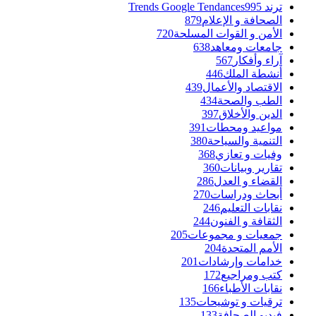
ترند Trends Google Tendances
995
الصحافة و الإعلام
879
الأمن و القوات المسلحة
720
جامعات ومعاهد
638
آراء وأفكار
567
أنشطة الملك
446
الاقتصاد والأعمال
439
الطب والصحة
434
الدين والأخلاق
397
مواعيد ومحطات
391
التنمية والسياحة
380
وفيات و تعازي
368
تقارير وبيانات
360
القضاء و العدل
286
أبحاث ودراسات
270
نقابات التعليم
246
الثقافة و الفنون
244
جمعيات و مجموعات
205
الأمم المتحدة
204
خدامات وإرشادات
201
كتب ومراجيع
172
نقابات الأطباء
166
ترقيات و توشيحات
135
فيديو الصحافة
133