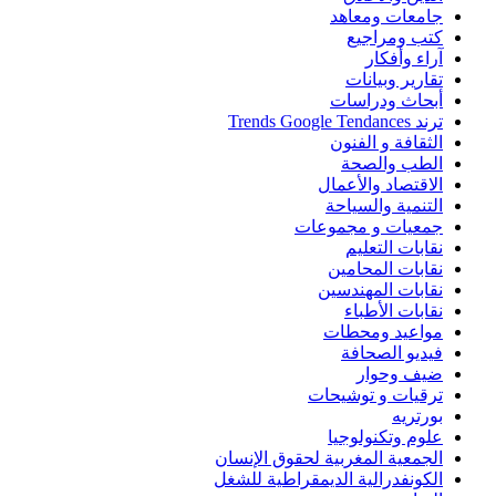
جامعات ومعاهد
كتب ومراجيع
آراء وأفكار
تقارير وبيانات
أبحاث ودراسات
ترند Trends Google Tendances
الثقافة و الفنون
الطب والصحة
الاقتصاد والأعمال
التنمية والسياحة
جمعيات و مجموعات
نقابات التعليم
نقابات المحامين
نقابات المهندسين
نقابات الأطباء
مواعيد ومحطات
فيديو الصحافة
ضيف وحوار
ترقيات و توشيحات
بورتريه
علوم وتكنولوجيا
الجمعية المغربية لحقوق الإنسان
الكونفدرالية الديمقراطية للشغل