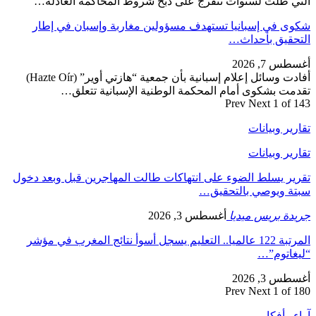
التي ظلت لسنوات تتفرج على ذبح شروط المحاكمة العادلة…
شكوى في إسبانيا تستهدف مسؤولين مغاربة وإسبان في إطار
التحقيق بأحداث…
أغسطس 7, 2026
أفادت وسائل إعلام إسبانية بأن جمعية “هازتي أوير” (Hazte Oír)
تقدمت بشكوى أمام المحكمة الوطنية الإسبانية تتعلق…
Prev
Next
1 of 143
تقارير وبيانات
تقارير وبيانات
تقرير يسلط الضوء على انتهاكات طالت المهاجرين قبل وبعد دخول
سبتة ويوصي بالتحقيق…
جريدة بريس ميديا
أغسطس 3, 2026
المرتبة 122 عالميا.. التعليم يسجل أسوأ نتائج المغرب في مؤشر
“ليغاتوم”…
أغسطس 3, 2026
Prev
Next
1 of 180
آراء وأفكار