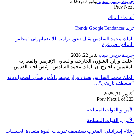
جريدة بريس ميديا
يوليو 27, 2026
Prev
Next
أنشطة الملك
ترند Trends Google Tendances
الملك محمد السادس يقبل دعوة ترامب للانضمام إلى “مجلس
السلام” في غزة
جريدة بريس ميديا
يناير 22, 2026
أعلنت وزارة الشؤون الخارجية والتعاون الإفريقي والمغاربة
المقيمين بالخارج أن الملك محمد السادس، رئيس لجنة القدس،…
الملك محمد السادس يصف قرار مجلس الأمن بشأن الصحراء بأنه
“منعطف تاريخي”…
أكتوبر 31, 2025
Prev
Next
1 of 223
الأمن و القوات المسلحة
الأمن و القوات المسلحة
إعلام إسرائيلي: المغرب يستضيف تدريبات القوة متعددة الجنسيات