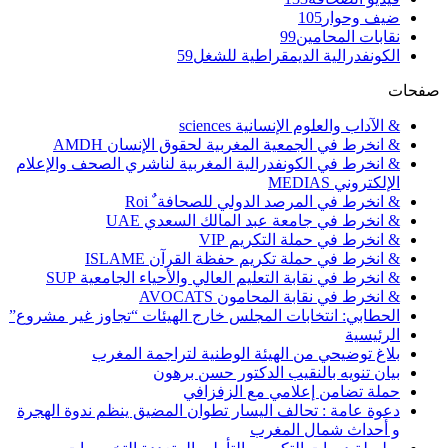
ضيف وحوار
105
نقابات المحامين
99
الكونفدرالية الديمقراطية للشغل
59
صفحات
& الآداب والعلوم الإنسانية sciences
& انخرط في الجمعية المغربية لحقوق الإنسان AMDH
& انخرط في الكونفدرالية المغربية لناشري الصحف والإعلام
الإلكتروني MEDIAS
& انخرط في المرصد الدولي للصحافة ٌ Roi
& انخرط في جامعة عبد المالك السعدي UAE
& انخرط في حملة التكريم VIP
& انخرط في حملة تكريم حفظة القرآن ISLAME
& انخرط في نقابة التعليم العالي والأحياء الجامعية SUP
& انخرط في نقابة المحامون AVOCATS
الحطابي: انتخابات المجلس خارج الهيئات “تجاوز غير مشروع”
الرئيسية
بلاغ توضيحي من الهيئة الوطنية لتراجمة المغرب
بيان تنويه بالنقيب الدكتور حسن برهون
حملة تضامن إعلامي مع الزفزافي
دعوة عامة : تحالف اليسار تطوان المضيق ينظم ندوة الهجرة
و أحداث شمال المغرب