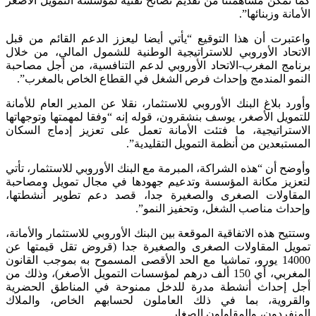
كما تمكن مساهمتنا من تقديم نصائح تقنية لمؤسسة التمويل الأصغر
الأمانة وزبنائها”.
واعتبرت أن هذا التوقيع “يأتي أيضا ليعزز الدعم القائم من قبل
الاتحاد الأوروبي للاستراتيجية الوطنية للشمول المالي، من خلال
برنامج المغرب-الاتحاد الأوروبي لدعم التنافسية، من أجل مصاحبة
النمو المندمج وإحداث فرص الشغل في القطاع الخاص بالمغرب”.
وأورد بلاغ البنك الأوروبي للاستثمار، نقلا عن المدير العام للأمانة
للتمويل الأصغر، يوسف بنشقرون، قوله إنه “وفقا لمهمتها وتوجهاتها
الاستراتيجية، ما فتئت الأمانة تعمل على تعزيز إدماج السكان
المستبعدين من أنظمة التمويل التقليدية”.
وأوضح أن “هذه الشراكة، المبرمة مع البنك الأوروبي للاستثمار، تأتي
لتعزيز مكانة المؤسسة وتدعيم جهودها في مجال تمويل ومصاحبة
المقاولات الصغرى والصغيرة جدا، قصد دعم تطوير أنشطتها،
وإحداث مناصب الشغل، وتحفيز النمو”.
وستتيح هذه الاتفاقية الموقعة بين البنك الأوروبي للاستثمار والأمانة،
تمويل المقاولات الصغرى والصغيرة جدا (قروض تقل قيمتها عن
14000 يورو، تماشيا مع الحد الأقصى المسموح به بموجب القانون
المغربي، أي 150 ألف درهم لمؤسسات التمويل الأصغر)، وذلك من
أجل إحداث أنشطة مدرة للدخل ممنوحة في المناطق الحضرية
والقروية، بما في ذلك العاملون لحسابهم الخاص، والملاك
المنفردون، والمقاولون الصغار.