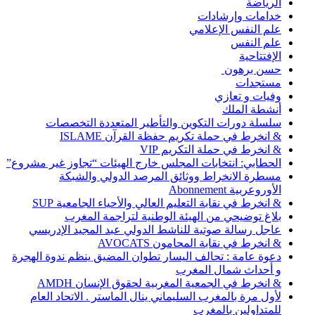
الرياضة
خدامات وإرشادات
علم النفس الإعلامي
علم النفس
الإفتتاحية
حسن برهون
مستجدات
وفيات و تعازي
أنشطة الملك
سلسلة دورات التكوين والتأطير المتعددة التخصصات
& انخرط في حملة تكريم حفظة القرآن ISLAME
& انخرط في حملة التكريم VIP
الحطابي: انتخابات المجلس خارج الهيئات “تجاوز غير مشروع”
مسطرة الانخراط ووثائق المرصد الدولي والشبكة
الأوروعربية Abonnement
& انخرط في نقابة التعليم العالي والأحياء الجامعية SUP
بلاغ توضيحي من الهيئة الوطنية لتراجمة المغرب
عاجل رسالة صوتية للناشط الدولي عبد المجيد الإدريسي
& انخرط في نقابة المحامون AVOCATS
دعوة عامة : تحالف اليسار تطوان المضيق ينظم ندوة الهجرة
و أحداث شمال المغرب
& انخرط في الجمعية المغربية لحقوق الإنسان AMDH
لأول مرة بالمغرب السليماني ينال الماستر . الاتحاد العام
للمتداولين بالمغرب