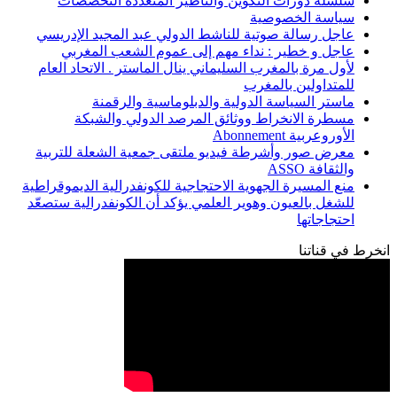
سلسلة دورات التكوين والتأطير المتعددة التخصصات
سياسة الخصوصية
عاجل رسالة صوتية للناشط الدولي عبد المجيد الإدريسي
عاجل و خطير : نداء مهم إلى عموم الشعب المغربي
لأول مرة بالمغرب السليماني ينال الماستر . الاتحاد العام
للمتداولين بالمغرب
ماستر السياسة الدولية والدبلوماسية والرقمنة
مسطرة الانخراط ووثائق المرصد الدولي والشبكة
الأوروعربية Abonnement
معرض صور وأشرطة فيديو ملتقى جمعية الشعلة للتربية
والثقافة ASSO
منع المسيرة الجهوية الاحتجاجية للكونفدرالية الديموقراطية
للشغل بالعيون وهوير العلمي يؤكد أن الكونفدرالية ستصعّد
احتجاجاتها
انخرط في قناتنا