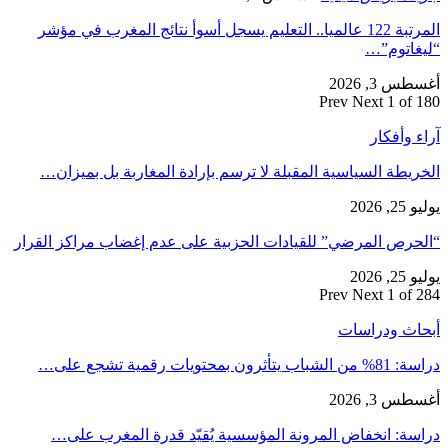
المرتبة 122 عالميا.. التعليم يسجل أسوأ نتائج المغرب في مؤشر
“ليغاتوم”…
أغسطس 3, 2026
Prev
Next
1 of 180
آراء وأفكار
الخريطة السياسية المقبلة لا ترسم بإرادة المغاربة بل بميزان…
يوليو 25, 2026
“الحرص المرضي” للقيادات الحزبية على عدم إغضاب مراكز القرار
يوليو 25, 2026
Prev
Next
1 of 284
أبحاث ودراسات
دراسة: 81% من الشباب يتأثرون بمحتويات رقمية تشجع على…
أغسطس 3, 2026
دراسة: انخفاض المرونة المؤسسية يُقيّد قدرة المغرب على…