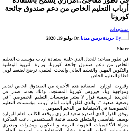
في تطور مفاجئ..امزازي يسمح باستفادة
أرباب التعليم الخاص من دعم صندوق جائحة
كورونا
مستجدات
By
جريدة بريس ميديا
On
يوليو 19, 2020
Share
في تطور مفاجئ للجدل الذي خلفة استفادة ارباب مؤسسات التعليم
الخاص من دعم صندوق جائحة كورونا، وزارة التربية الوطنية
والتكوين المهني والتعليم العالي والبحث العلمي، ترضخ لضغط لوبي
قطاع التعليم الخاص.
وقررت الوزارة استفادة هذه الأخيرة من الصندوق الخاص لتدبير
ومواجهة وباء فيروس كورونا المستجد، وذلك بعدما صدر في
الجريدة الرسمية قرار لا يعتبر مؤسسات التعليم الخصوصي “في
وضعية صعبة “، والذي اغلق الباب امام أرباب مؤسسات التعليم
الخصوصية في الاستفادة من الدعم العمومي .
ووفق القرار الذي أصدره سعيد امزازي ووقعه الكاتب العام للوزارة
يوسف بلقاسمي والمتعلق بتحديد قائمة المستفيدين، دعت المذكرة
مدراء الأكاديميات الجهوية للتربية و التكوين ومديرات ومديري
مؤسسات التعليم الخاصة، بشان الاستفادة من الصندوق الخاص