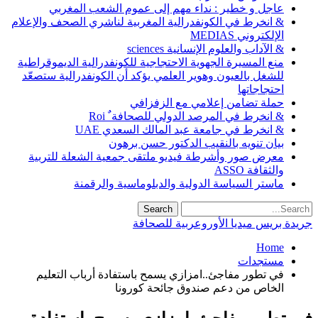
عاجل و خطير : نداء مهم إلى عموم الشعب المغربي
& انخرط في الكونفدرالية المغربية لناشري الصحف والإعلام
الإلكتروني MEDIAS
& الآداب والعلوم الإنسانية sciences
منع المسيرة الجهوية الاحتجاجية للكونفدرالية الديموقراطية
للشغل بالعيون وهوير العلمي يؤكد أن الكونفدرالية ستصعّد
احتجاجاتها
حملة تضامن إعلامي مع الزفزافي
& انخرط في المرصد الدولي للصحافة ٌ Roi
& انخرط في جامعة عبد المالك السعدي UAE
بيان تنويه بالنقيب الدكتور حسن برهون
معرض صور وأشرطة فيديو ملتقى جمعية الشعلة للتربية
والثقافة ASSO
ماستر السياسة الدولية والدبلوماسية والرقمنة
جريدة بريس ميديا الأوروعربية للصحافة
Home
مستجدات
في تطور مفاجئ..امزازي يسمح باستفادة أرباب التعليم
الخاص من دعم صندوق جائحة كورونا