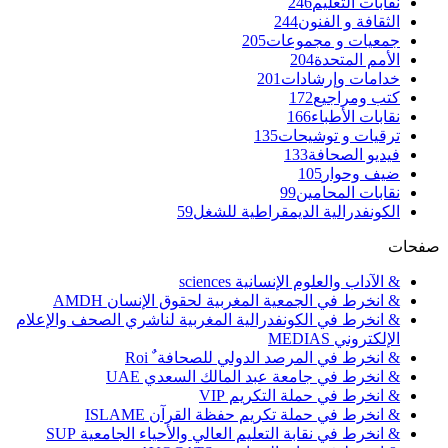
نقابات التعليم
246
الثقافة و الفنون
244
جمعيات و مجموعات
205
الأمم المتحدة
204
خدامات وإرشادات
201
كتب ومراجيع
172
نقابات الأطباء
166
ترقيات و توشيحات
135
فيديو الصحافة
133
ضيف وحوار
105
نقابات المحامين
99
الكونفدرالية الديمقراطية للشغل
59
صفحات
& الآداب والعلوم الإنسانية sciences
& انخرط في الجمعية المغربية لحقوق الإنسان AMDH
& انخرط في الكونفدرالية المغربية لناشري الصحف والإعلام
الإلكتروني MEDIAS
& انخرط في المرصد الدولي للصحافة ٌ Roi
& انخرط في جامعة عبد المالك السعدي UAE
& انخرط في حملة التكريم VIP
& انخرط في حملة تكريم حفظة القرآن ISLAME
& انخرط في نقابة التعليم العالي والأحياء الجامعية SUP