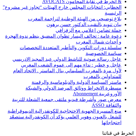
& انخرط في نقابة المحامون AVOCATS
الحطابي: انتخابات المجلس خارج الهيئات “تجاوز غير مشروع”
الرئيسية
بلاغ توضيحي من الهيئة الوطنية لتراجمة المغرب
بيان تنويه بالنقيب الدكتور حسن برهون
حملة تضامن إعلامي مع الزفزافي
دعوة عامة : تحالف اليسار تطوان المضيق ينظم ندوة الهجرة
و أحداث شمال المغرب
سلسلة دورات التكوين والتأطير المتعددة التخصصات
سياسة الخصوصية
عاجل رسالة صوتية للناشط الدولي عبد المجيد الإدريسي
عاجل و خطير : نداء مهم إلى عموم الشعب المغربي
لأول مرة بالمغرب السليماني ينال الماستر . الاتحاد العام
للمتداولين بالمغرب
ماستر السياسة الدولية والدبلوماسية والرقمنة
مسطرة الانخراط ووثائق المرصد الدولي والشبكة
الأوروعربية Abonnement
معرض صور وأشرطة فيديو ملتقى جمعية الشعلة للتربية
والثقافة ASSO
منع المسيرة الجهوية الاحتجاجية للكونفدرالية الديموقراطية
للشغل بالعيون وهوير العلمي يؤكد أن الكونفدرالية ستصعّد
احتجاجاتها
انخرط في قناتنا