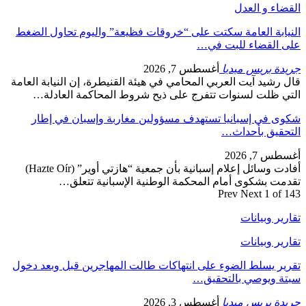
القضاء و العدل
النيابة العامة سكتت على “خروقات فظيعة” واليوم تحاول الضغط
على القضاء للبت في…
جريدة بريس ميديا
أغسطس 7, 2026
قال رشيد آيت العربي المحامي في هيئة القنيطرة، إن النيابة العامة
التي ظلت لسنوات تتفرج على ذبح شروط المحاكمة العادلة…
شكوى في إسبانيا تستهدف مسؤولين مغاربة وإسبان في إطار
التحقيق بأحداث…
أغسطس 7, 2026
أفادت وسائل إعلام إسبانية بأن جمعية “هازتي أوير” (Hazte Oír)
تقدمت بشكوى أمام المحكمة الوطنية الإسبانية تتعلق…
Prev
Next
1 of 143
تقارير وبيانات
تقارير وبيانات
تقرير يسلط الضوء على انتهاكات طالت المهاجرين قبل وبعد دخول
سبتة ويوصي بالتحقيق…
جريدة بريس ميديا
أغسطس 3, 2026