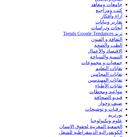
جامعات ومعاهد
كتب ومراجيع
آراء وأفكار
تقارير وبيانات
أبحاث ودراسات
ترند Trends Google Tendances
الثقافة و الفنون
الطب والصحة
الاقتصاد والأعمال
التنمية والسياحة
جمعيات و مجموعات
نقابات التعليم
نقابات المحامين
نقابات المهندسين
نقابات الأطباء
مواعيد ومحطات
فيديو الصحافة
ضيف وحوار
ترقيات و توشيحات
بورتريه
علوم وتكنولوجيا
الجمعية المغربية لحقوق الإنسان
الكونفدرالية الديمقراطية للشغل