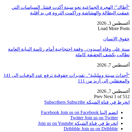
“أطاك”: الهجرة الجماعية نحو سبتة أكدت فشل السياسات التي
عمقت البطالة والهشاشة وراكمت الثروة في يد أقلية
أغسطس 3, 2026
Load More Posts
حقوق الإنسان
سنة على وفاة أسيدون.. وقفة احتجاجية أمام رئاسة النيابة العامة
تطالب بكشف الحقيقة كاملة
أغسطس 7, 2026
“أحداث سبتة ومليلية”.. تقديرات حقوقية ترفع عدد الوفيات إلى 141
والمعتقلين إلى أزيد من 111
أغسطس 7, 2026
Prev
Next
1 of 512
انخرط في قناة الشبكة
Subscribe
Subscribers
انضم إلينا Facebook
Join us on Facebook
Twitter
Join us on Twitter
انخرط في قناة الشبكة
Join us on Youtube
Dribbble
Join us on Dribbble