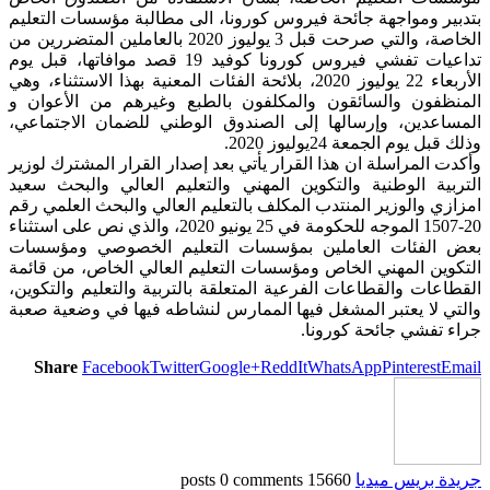
بتدبير ومواجهة جائحة فيروس كورونا، الى مطالبة مؤسسات التعليم
الخاصة، والتي صرحت قبل 3 يوليوز 2020 بالعاملين المتضررين من
تداعيات تفشي فيروس كورونا كوفيد 19 قصد موافاتها، قبل يوم
الأربعاء 22 يوليوز 2020، بلائحة الفئات المعنية بهذا الاستثناء، وهي
المنظفون والسائقون والمكلفون بالطبع وغيرهم من الأعوان و
المساعدين، وإرسالها إلى الصندوق الوطني للضمان الاجتماعي،
وذلك قبل يوم الجمعة 24يوليوز 2020.
وأكدت المراسلة ان هذا القرار يأتي بعد إصدار القرار المشترك لوزير
التربية الوطنية والتكوين المهني والتعليم العالي والبحث سعيد
امزازي والوزير المنتدب المكلف بالتعليم العالي والبحث العلمي رقم
20-1507 الموجه للحكومة في 25 يونيو 2020، والذي نص على استثناء
بعض الفئات العاملين بمؤسسات التعليم الخصوصي ومؤسسات
التكوين المهني الخاص ومؤسسات التعليم العالي الخاص، من قائمة
القطاعات والقطاعات الفرعية المتعلقة بالتربية والتعليم والتكوين،
والتي لا يعتبر المشغل فيها الممارس لنشاطه فيها في وضعية صعبة
جراء تفشي جائحة كورونا.
Share
Facebook
Twitter
Google+
ReddIt
WhatsApp
Pinterest
Email
جريدة بريس ميديا
15660 posts
0 comments