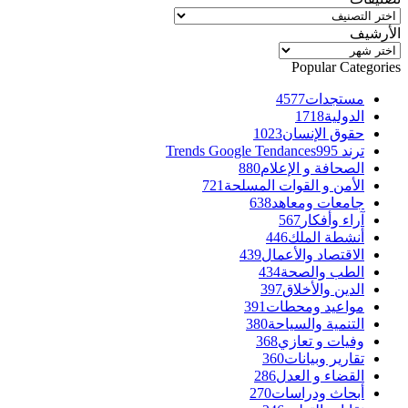
تصنيفات
الأرشيف
الأرشيف
Popular Categories
مستجدات
4577
الدولية
1718
حقوق الإنسان
1023
ترند Trends Google Tendances
995
الصحافة و الإعلام
880
الأمن و القوات المسلحة
721
جامعات ومعاهد
638
آراء وأفكار
567
أنشطة الملك
446
الاقتصاد والأعمال
439
الطب والصحة
434
الدين والأخلاق
397
مواعيد ومحطات
391
التنمية والسياحة
380
وفيات و تعازي
368
تقارير وبيانات
360
القضاء و العدل
286
أبحاث ودراسات
270