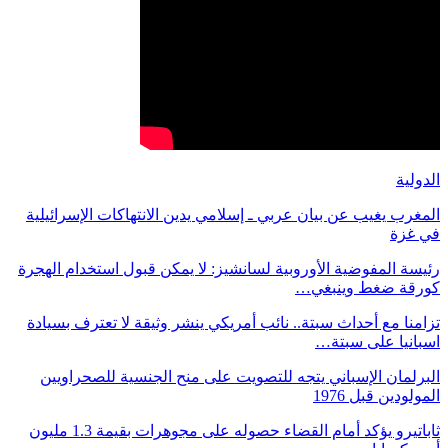
الدولية
المغرب يغيب عن بيان عربي ـ إسلامي يدين الانتهاكات الإسرائيلية
في غزة
رئيسة المفوضية الأوروبية لسانشيز: لا يمكن قبول استخدام الهجرة
كورقة ضغط وينبغي…
تزامنا مع أحداث سبتة.. نائب أمريكي ينشر وثيقة لا تعترف بسيادة
اسبانيا على سبتة…
البرلمان الإسباني يتجه للتصويت على منح الجنسية للصحراويين
المولودين قبل 1976
ثاباتيرو يؤكد أمام القضاء حصوله على مجوهرات بقيمة 1.3 مليون