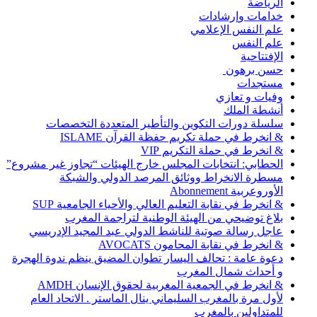
الرياضة
خدامات وإرشادات
علم النفس الإعلامي
علم النفس
الإفتتاحية
حسن برهون
مستجدات
وفيات و تعازي
أنشطة الملك
سلسلة دورات التكوين والتأطير المتعددة التخصصات
& انخرط في حملة تكريم حفظة القرآن ISLAME
& انخرط في حملة التكريم VIP
الحطابي: انتخابات المجلس خارج الهيئات “تجاوز غير مشروع”
مسطرة الانخراط ووثائق المرصد الدولي والشبكة
الأوروعربية Abonnement
& انخرط في نقابة التعليم العالي والأحياء الجامعية SUP
بلاغ توضيحي من الهيئة الوطنية لتراجمة المغرب
عاجل رسالة صوتية للناشط الدولي عبد المجيد الإدريسي
& انخرط في نقابة المحامون AVOCATS
دعوة عامة : تحالف اليسار تطوان المضيق ينظم ندوة الهجرة
و أحداث شمال المغرب
& انخرط في الجمعية المغربية لحقوق الإنسان AMDH
لأول مرة بالمغرب السليماني ينال الماستر . الاتحاد العام
للمتداولين بالمغرب