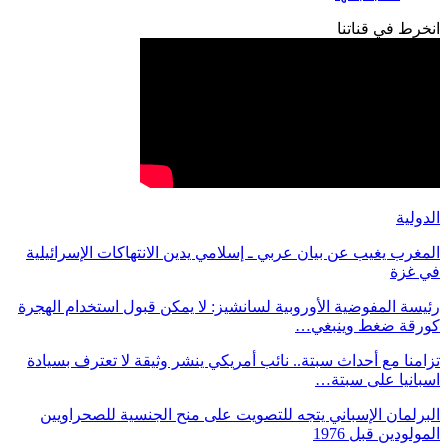
انخرط في قناتنا
الدولية
المغرب يغيب عن بيان عربي ـ إسلامي يدين الانتهاكات الإسرائيلية
في غزة
رئيسة المفوضية الأوروبية لسانشيز: لا يمكن قبول استخدام الهجرة
كورقة ضغط وينبغي…
تزامنا مع أحداث سبتة.. نائب أمريكي ينشر وثيقة لا تعترف بسيادة
اسبانيا على سبتة…
البرلمان الإسباني يتجه للتصويت على منح الجنسية للصحراويين
المولودين قبل 1976