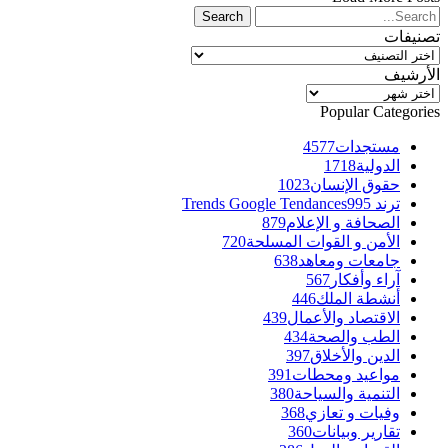
تصنيفات
تصنيفات
الأرشيف
الأرشيف
Popular Categories
مستجدات
4577
الدولية
1718
حقوق الإنسان
1023
ترند Trends Google Tendances
995
الصحافة و الإعلام
879
الأمن و القوات المسلحة
720
جامعات ومعاهد
638
آراء وأفكار
567
أنشطة الملك
446
الاقتصاد والأعمال
439
الطب والصحة
434
الدين والأخلاق
397
مواعيد ومحطات
391
التنمية والسياحة
380
وفيات و تعازي
368
تقارير وبيانات
360