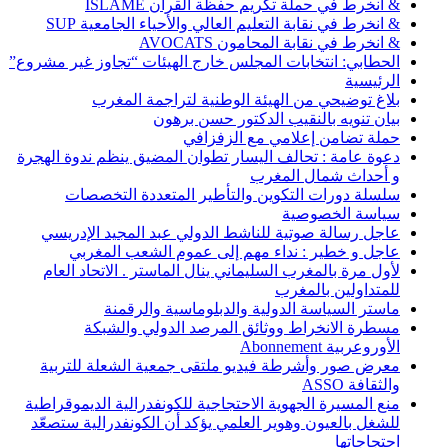
& انخرط في حملة تكريم حفظة القرآن ISLAME
& انخرط في نقابة التعليم العالي والأحياء الجامعية SUP
& انخرط في نقابة المحامون AVOCATS
الحطابي: انتخابات المجلس خارج الهيئات “تجاوز غير مشروع”
الرئيسية
بلاغ توضيحي من الهيئة الوطنية لتراجمة المغرب
بيان تنويه بالنقيب الدكتور حسن برهون
حملة تضامن إعلامي مع الزفزافي
دعوة عامة : تحالف اليسار تطوان المضيق ينظم ندوة الهجرة
و أحداث شمال المغرب
سلسلة دورات التكوين والتأطير المتعددة التخصصات
سياسة الخصوصية
عاجل رسالة صوتية للناشط الدولي عبد المجيد الإدريسي
عاجل و خطير : نداء مهم إلى عموم الشعب المغربي
لأول مرة بالمغرب السليماني ينال الماستر . الاتحاد العام
للمتداولين بالمغرب
ماستر السياسة الدولية والدبلوماسية والرقمنة
مسطرة الانخراط ووثائق المرصد الدولي والشبكة
الأوروعربية Abonnement
معرض صور وأشرطة فيديو ملتقى جمعية الشعلة للتربية
والثقافة ASSO
منع المسيرة الجهوية الاحتجاجية للكونفدرالية الديموقراطية
للشغل بالعيون وهوير العلمي يؤكد أن الكونفدرالية ستصعّد
احتجاجاتها