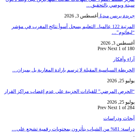
سبتة ويوصي بالتحقيق…
جريدة بريس ميديا
أغسطس 3, 2026
المرتبة 122 عالميا.. التعليم يسجل أسوأ نتائج المغرب في مؤشر
“ليغاتوم”…
أغسطس 3, 2026
Prev
Next
1 of 180
آراء وأفكار
الخريطة السياسية المقبلة لا ترسم بإرادة المغاربة بل بميزان…
يوليو 25, 2026
“الحرص المرضي” للقيادات الحزبية على عدم إغضاب مراكز القرار
يوليو 25, 2026
Prev
Next
1 of 284
أبحاث ودراسات
دراسة: 81% من الشباب يتأثرون بمحتويات رقمية تشجع على…