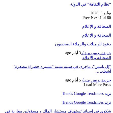
“نظام التفاهة” في الدولة
يوليو 3, 2026
Prev
Next
1 of 86
الصحافة و الإعلام
الصحافة و الإعلام
دعوة للزميلات والزملاء الصحفيون
جريدة بريس ميديا
3 أيام ago
الصحافة و الإعلام
“إل باييس”: ماجرى في سبتة يشبه “مسيرة خضراء مصغرة”
أشعلت…
جريدة بريس ميديا
5 أيام ago
Load More Posts
ترند Trends Google Tendances
ترند Trends Google Tendances
شكوى في إسبانيا تستهدف مستشار الملك و مسؤولين مغاربة في