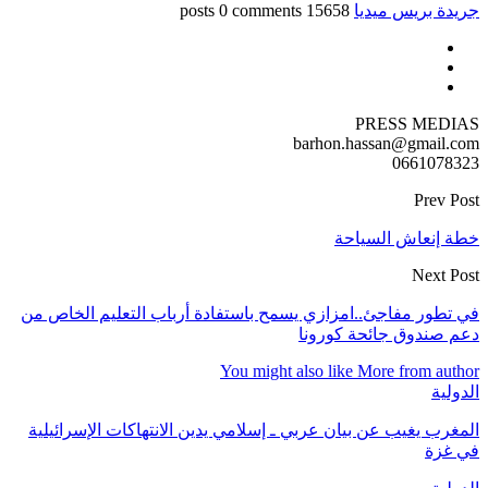
جريدة بريس ميديا
15658 posts
0 comments
PRESS MEDIAS
barhon.hassan@gmail.com
0661078323
Prev Post
خطة إنعاش السياحة
Next Post
في تطور مفاجئ..امزازي يسمح باستفادة أرباب التعليم الخاص من
دعم صندوق جائحة كورونا
You might also like
More from author
الدولية
المغرب يغيب عن بيان عربي ـ إسلامي يدين الانتهاكات الإسرائيلية
في غزة