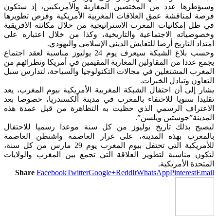
وسيؤطرها عدد من المختصين المغاربة والأمريكيين، إذ ستكون
فرصة لمناقشة عمق العلاقات المغربية الأمريكية وفرص تطويرها
في ظل إمكانيات المغرب الاستراتيجية من خلال مكانته الافريقية
وخصوصياته الاجتماعية والتاريخية، وكذا من خلال اعتباره على
امتداد التاريخ أرضا للتعايش الديني الإسلامي واليهودي.
وحسب بلاغ الشبكة سيعرف يوم 24 يوليوز مناسبة لعقد اجتماع
يجمع عددا من المقاولين المغاربة المقيمين في أمريكا ونظرائهم من
المغرب المشتغلين في مجالات التكنولوجيا والسياحة، لتدارس سبل
التعاون وتبادل الخبرات.
يشار إلى أن احتفال الشبكة المغربية الأمريكية بيوم المغرب، يعد
تقليدا سنويا للاحتفاء بالمغرب في مدينة ألكسندريا، خصوصا بعد
الاعتراف الرسمي الذي حظيت به التظاهرة من قبل عمدة هذه
المدينة”جوستين ويلسن”.
ليصبح بذلك تاريخ يوليوز من كل سنة موعدا رسميا للاحتفال
بالمغرب بهذه المدينة، على غرار العاصمة واشنطن العاصمة
للأمريكية التي تحتفل بيوم المغرب يوم 29 مارس من كل سنة،
لتكون مناسبة لتطوير العلاقة التي تجمع بين المغرب والولايات
المتحدة الأمريكية.
Share
Facebook
Twitter
Google+
ReddIt
WhatsApp
Pinterest
Email