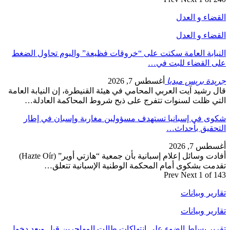
القضاء و العدل
القضاء و العدل
النيابة العامة سكتت على “خروقات فظيعة” واليوم تحاول الضغط
على القضاء للبت في…
جريدة بريس ميديا
أغسطس 7, 2026
قال رشيد آيت العربي المحامي في هيئة القنيطرة، إن النيابة العامة
التي ظلت لسنوات تتفرج على ذبح شروط المحاكمة العادلة…
شكوى في إسبانيا تستهدف مسؤولين مغاربة وإسبان في إطار
التحقيق بأحداث…
أغسطس 7, 2026
أفادت وسائل إعلام إسبانية بأن جمعية “هازتي أوير” (Hazte Oír)
تقدمت بشكوى أمام المحكمة الوطنية الإسبانية تتعلق…
Prev
Next
1 of 143
تقارير وبيانات
تقارير وبيانات
تقرير يسلط الضوء على انتهاكات طالت المهاجرين قبل وبعد دخول