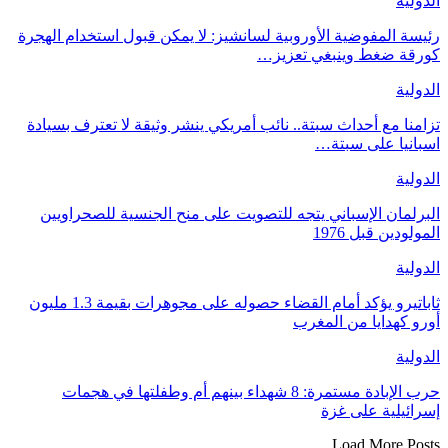
الدولية
رئيسة المفوضية الأوروبية لسانشيز: لا يمكن قبول استخدام الهجرة
كورقة ضغط وينبغي تعزيز…
الدولية
تزامنا مع أحداث سبتة.. نائب أمريكي ينشر وثيقة لا تعترف بسيادة
اسبانيا على سبتة…
الدولية
البرلمان الإسباني يتجه للتصويت على منح الجنسية للصحراويين
المولودين قبل 1976
الدولية
ثاباتيرو يؤكد أمام القضاء حصوله على مجوهرات بقيمة 1.3 مليون
أورو كهدايا من المغرب
الدولية
حرب الإبادة مستمرة: 8 شهداء بينهم أم وطفلتها في هجمات
إسرائيلية على غزة
Load More Posts