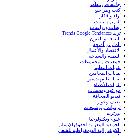
جامعات ومعاهد
كتب ومراجيع
آراء وأفكار
تقارير وبيانات
أبحاث ودراسات
ترند Trends Google Tendances
الثقافة و الفنون
الطب والصحة
الاقتصاد والأعمال
التنمية والسياحة
جمعيات و مجموعات
نقابات التعليم
نقابات المحامين
نقابات المهندسين
نقابات الأطباء
مواعيد ومحطات
فيديو الصحافة
ضيف وحوار
ترقيات و توشيحات
بورتريه
علوم وتكنولوجيا
الجمعية المغربية لحقوق الإنسان
الكونفدرالية الديمقراطية للشغل