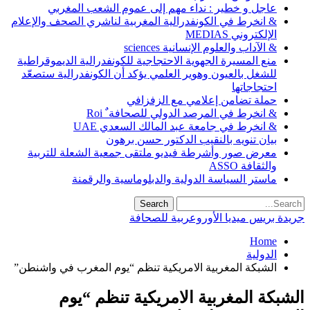
عاجل و خطير : نداء مهم إلى عموم الشعب المغربي
& انخرط في الكونفدرالية المغربية لناشري الصحف والإعلام
الإلكتروني MEDIAS
& الآداب والعلوم الإنسانية sciences
منع المسيرة الجهوية الاحتجاجية للكونفدرالية الديموقراطية
للشغل بالعيون وهوير العلمي يؤكد أن الكونفدرالية ستصعّد
احتجاجاتها
حملة تضامن إعلامي مع الزفزافي
& انخرط في المرصد الدولي للصحافة ٌ Roi
& انخرط في جامعة عبد المالك السعدي UAE
بيان تنويه بالنقيب الدكتور حسن برهون
معرض صور وأشرطة فيديو ملتقى جمعية الشعلة للتربية
والثقافة ASSO
ماستر السياسة الدولية والدبلوماسية والرقمنة
جريدة بريس ميديا الأوروعربية للصحافة
Home
الدولية
الشبكة المغربية الامريكية تنظم “يوم المغرب في واشنطن”
الشبكة المغربية الامريكية تنظم “يوم