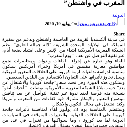
المغرب في واشنطن”
الدولية
By
جريدة بريس ميديا
On
يوليو 19, 2020
Share
في مدينة ألكسنديا القريبة من العاصمة واشنطن وبدعم من سفيرة
المملكة في الولايات المتحدة الشريفة “لالة جمالة العلوي” تنظم
الشبكة المغربية الأمريكية ابتداء من الإثنين وعلى امتداد بضعة أيام،
عبر تقنية التواصل عن بعد ، ” يوم المغرب”.
اللقاء وهو عبارة عن إجراء لقاءات وندوات ومحاضرات تجمع
مواطنين مغاربة مقيمين في أمريكا وخبراء أمريكيين سيكون
مناسبة لدراسة تداعيات ازمة كورونا على العلاقات المغربو امريكية
وسبل تجاوز تأثيراتها على التعاون الاقتصادي بين البلدين الصديقين.
وستكون هذه الدورة وهي تحت شعار”جائحة كورونا والاشتغال عن
بعد” حسب بلاغ الشبكة المغربية – الأمريكية توصلت ” أحداث أنفو”
بنسخة منه فرصة لعقد ندوة عبر تقنية التواصل عن بعد تناقش
موضوع التعليم والابتكار تشارك فيه كفاءات من المغرب وأمريكا
وكندا تشتغل في مجال التكوين والابتكار.
وستنظم بالمناسبة يوم 23 يوليوز لقاء لمناقشة تأثيراث جائحة
كورونا على العلاقات الدولية، والتغيرات المتوقعة في السياسات
الدولية لما بعد كورونا ، وما سيواكبها من تغيرات في عدد من
الملفات، خصوصا منها الهجرة وسؤال الهوية والاقتصاد .