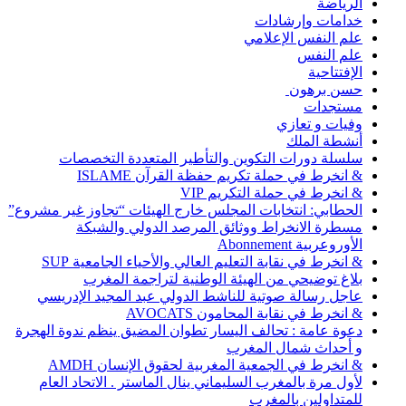
الرياضة
خدامات وإرشادات
علم النفس الإعلامي
علم النفس
الإفتتاحية
حسن برهون
مستجدات
وفيات و تعازي
أنشطة الملك
سلسلة دورات التكوين والتأطير المتعددة التخصصات
& انخرط في حملة تكريم حفظة القرآن ISLAME
& انخرط في حملة التكريم VIP
الحطابي: انتخابات المجلس خارج الهيئات “تجاوز غير مشروع”
مسطرة الانخراط ووثائق المرصد الدولي والشبكة
الأوروعربية Abonnement
& انخرط في نقابة التعليم العالي والأحياء الجامعية SUP
بلاغ توضيحي من الهيئة الوطنية لتراجمة المغرب
عاجل رسالة صوتية للناشط الدولي عبد المجيد الإدريسي
& انخرط في نقابة المحامون AVOCATS
دعوة عامة : تحالف اليسار تطوان المضيق ينظم ندوة الهجرة
و أحداث شمال المغرب
& انخرط في الجمعية المغربية لحقوق الإنسان AMDH
لأول مرة بالمغرب السليماني ينال الماستر . الاتحاد العام
للمتداولين بالمغرب