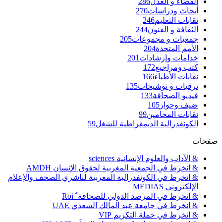
القضاء و العدل
286
أبحاث ودراسات
270
نقابات التعليم
246
الثقافة و الفنون
244
جمعيات و مجموعات
205
الأمم المتحدة
204
خدامات وإرشادات
201
كتب ومراجيع
172
نقابات الأطباء
166
ترقيات و توشيحات
135
فيديو الصحافة
133
ضيف وحوار
105
نقابات المحامين
99
الكونفدرالية الديمقراطية للشغل
59
صفحات
& الآداب والعلوم الإنسانية sciences
& انخرط في الجمعية المغربية لحقوق الإنسان AMDH
& انخرط في الكونفدرالية المغربية لناشري الصحف والإعلام
الإلكتروني MEDIAS
& انخرط في المرصد الدولي للصحافة ٌ Roi
& انخرط في جامعة عبد المالك السعدي UAE
& انخرط في حملة التكريم VIP