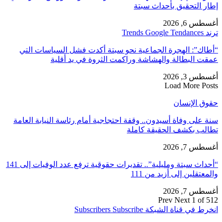
إطار التحقيق بأحداث سبتة
أغسطس 6, 2026
ترند Trends Google Tendances
“أطاك”: الهجرة الجماعية نحو سبتة أكدت فشل السياسات التي
عمقت البطالة والهشاشة وراكمت الثروة في يد أقلية
أغسطس 3, 2026
Load More Posts
حقوق الإنسان
سنة على وفاة أسيدون.. وقفة احتجاجية أمام رئاسة النيابة العامة
تطالب بكشف الحقيقة كاملة
أغسطس 7, 2026
“أحداث سبتة ومليلية”.. تقديرات حقوقية ترفع عدد الوفيات إلى 141
والمعتقلين إلى أزيد من 111
أغسطس 7, 2026
Prev
Next
1 of 512
انخرط في قناة الشبكة
Subscribe
Subscribers