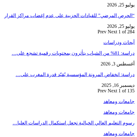
2026
حرص المرضي” للقيادات الحزبية على عدم إغضاب مراكز القرار
2026
Prev
Next
1 of
اث ودراسات
ثرون بمحتويات رقمية تشجع على…
 3, 2026
ة: انخفاض المرونة المؤسسية يُقيّد قدرة المغرب على…
16, 2025
Prev
Next
1 of
عات ومعاهد
عات ومعاهد
 التعليم العالي الخيالية تجعل استكمال الدراسات العليا…
عات ومعاهد