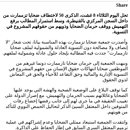
Sh
تحل اليوم الثلاثاء 8 غشت، الذكرى 50 لاختطاف ضحايا تزممارت من
ل السجن المركزي بالقنيطرة، وسط استمرار المطالب برفع
هميش ووقف حرمان الضحايا وذويهم من حقوقهم المشروع في
وية.
رت جمعية ضحايا تزممارت بهذه المناسبة بيانا، تحت شعار “لا
ف ولا مصالحة دون التسوية العادلة والشمولية لملف ضحايا
مارت” جددت فيه المطالبة بإيجاد حلول عادلة وشمولية لملفهم.
ت الجمعية إلى حرمان ضحايا تازممارت دونما غيرهم من
وظفين ضحايا انتهاكات حقوق الإنسان من حقهم المشروع في
وية الإدارية والمالية وحق التقاعد للأحياء والحق في المعاش
ي الحقوق.
توقف البلاغ على الوضعية الصحية والهشة التي يوجد عليها
ايا وعائلاتهم بسبب الحرمان والتهميش، مع إصرار الدولة على
يب الحقيقة في ما جرى لهم إلى جانب رفضها إخضاع رفات
وفين داخل المعتقل السيئ الذكر لتحاليل الحمض النووي للتأكد
ويتهم.
قدت الجمعية استبعاد ممثلي الضحايا وعدم إشراكهم في عملية
م المعتقل السري السابق في إطار الحفاظ على الذاكرة.