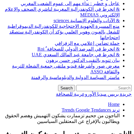
عاجل و خطير : نداء مهم إلى عموم الشعب المغربي
& انخرط في الكونفدرالية المغربية لناشري الصحف والإعلام
الإلكتروني MEDIAS
& الآداب والعلوم الإنسانية sciences
منع المسيرة الجهوية الاحتجاجية للكونفدرالية الديموقراطية
للشغل بالعيون وهوير العلمي يؤكد أن الكونفدرالية ستصعّد
احتجاجاتها
حملة تضامن إعلامي مع الزفزافي
& انخرط في المرصد الدولي للصحافة ٌ Roi
& انخرط في جامعة عبد المالك السعدي UAE
بيان تنويه بالنقيب الدكتور حسن برهون
معرض صور وأشرطة فيديو ملتقى جمعية الشعلة للتربية
والثقافة ASSO
ماستر السياسة الدولية والدبلوماسية والرقمنة
ة بريس ميديا الأوروعربية للصحافة
Home
ترند Trends Google Tendances
الناجون من جحيم تزممارت يشكون التهميش وهضم الحقوق
ويطالبون بالإفراج عن المعتقلين السياسيين