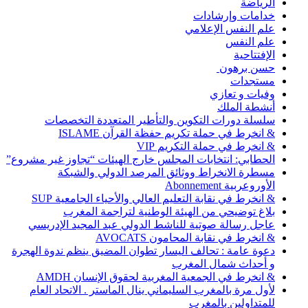
الرياضة
خدامات وإرشادات
علم النفس الإعلامي
علم النفس
الإفتتاحية
حسن برهون
مستجدات
وفيات و تعازي
أنشطة الملك
سلسلة دورات التكوين والتأطير المتعددة التخصصات
& انخرط في حملة تكريم حفظة القرآن ISLAME
& انخرط في حملة التكريم VIP
الحطابي: انتخابات المجلس خارج الهيئات “تجاوز غير مشروع”
مسطرة الانخراط ووثائق المرصد الدولي والشبكة
الأوروعربية Abonnement
& انخرط في نقابة التعليم العالي والأحياء الجامعية SUP
بلاغ توضيحي من الهيئة الوطنية لتراجمة المغرب
عاجل رسالة صوتية للناشط الدولي عبد المجيد الإدريسي
& انخرط في نقابة المحامون AVOCATS
دعوة عامة : تحالف اليسار تطوان المضيق ينظم ندوة الهجرة
و أحداث شمال المغرب
& انخرط في الجمعية المغربية لحقوق الإنسان AMDH
لأول مرة بالمغرب السليماني ينال الماستر . الاتحاد العام
للمتداولين بالمغرب