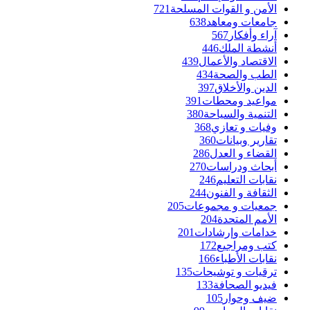
الأمن و القوات المسلحة
721
جامعات ومعاهد
638
آراء وأفكار
567
أنشطة الملك
446
الاقتصاد والأعمال
439
الطب والصحة
434
الدين والأخلاق
397
مواعيد ومحطات
391
التنمية والسياحة
380
وفيات و تعازي
368
تقارير وبيانات
360
القضاء و العدل
286
أبحاث ودراسات
270
نقابات التعليم
246
الثقافة و الفنون
244
جمعيات و مجموعات
205
الأمم المتحدة
204
خدامات وإرشادات
201
كتب ومراجيع
172
نقابات الأطباء
166
ترقيات و توشيحات
135
فيديو الصحافة
133
ضيف وحوار
105