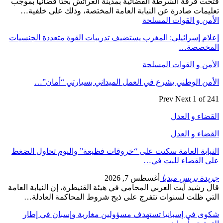
 فرقة الشرطة القضائية بمدينة العرائش بحثا قضائيا بموجب
مات صادرة عن النيابة العامة المختصة، وذلك على خلفية…
ن و القوات المسلحة
م إسرائيلي: المغرب يستضيف تدريبات القوة متعددة الجنسيات
خصصة…
ن و القوات المسلحة
ن الوطني يشرع في العمل الميداني بسيارتي “أمان”…
Prev
Next
1 of
اء و العدل
اء و العدل
ابة العامة سكتت على “خروقات فظيعة” واليوم تحاول الضغط
 القضاء للبت في…
دة بريس ميديا
أغسطس 7, 2026
رشيد آيت العربي المحامي في هيئة القنيطرة، إن النيابة العامة
ي ظلت لسنوات تتفرج على ذبح شروط المحاكمة العادلة…
ى في إسبانيا تستهدف مسؤولين مغاربة وإسبان في إطار