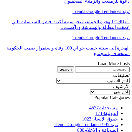
 للزميلات والزملاء الصحفيون
Trends
ك”: الهجرة الجماعية نحو سبتة أكدت فشل السياسات التي
ت البطالة والهشاشة وراكمت…
Trends
الهجرة إلى سبتة خلفت حوالي 100 وفاة واستمرار صمت الحكومة
خفاف بالمجتمع
Load More P
يفات
يفات
رشيف
رشيف
Popular Catego
مستجدات
4577
الدولية
1718
حقوق الإنسان
1023
ترند Trends Google Tendances
995
الصحافة و الإعلام
880