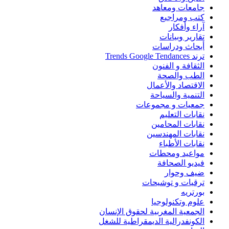
جامعات ومعاهد
كتب ومراجيع
آراء وأفكار
تقارير وبيانات
أبحاث ودراسات
ترند Trends Google Tendances
الثقافة و الفنون
الطب والصحة
الاقتصاد والأعمال
التنمية والسياحة
جمعيات و مجموعات
نقابات التعليم
نقابات المحامين
نقابات المهندسين
نقابات الأطباء
مواعيد ومحطات
فيديو الصحافة
ضيف وحوار
ترقيات و توشيحات
بورتريه
علوم وتكنولوجيا
الجمعية المغربية لحقوق الإنسان
الكونفدرالية الديمقراطية للشغل