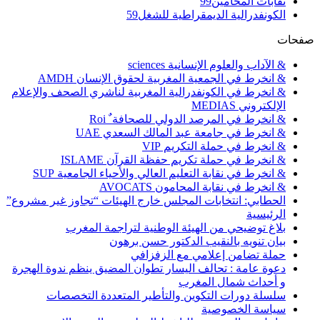
نقابات المحامين
99
الكونفدرالية الديمقراطية للشغل
59
ات
& الآداب والعلوم الإنسانية sciences
& انخرط في الجمعية المغربية لحقوق الإنسان AMDH
& انخرط في الكونفدرالية المغربية لناشري الصحف والإعلام
الإلكتروني MEDIAS
& انخرط في المرصد الدولي للصحافة ٌ Roi
& انخرط في جامعة عبد المالك السعدي UAE
& انخرط في حملة التكريم VIP
& انخرط في حملة تكريم حفظة القرآن ISLAME
& انخرط في نقابة التعليم العالي والأحياء الجامعية SUP
& انخرط في نقابة المحامون AVOCATS
الحطابي: انتخابات المجلس خارج الهيئات “تجاوز غير مشروع”
الرئيسية
بلاغ توضيحي من الهيئة الوطنية لتراجمة المغرب
بيان تنويه بالنقيب الدكتور حسن برهون
حملة تضامن إعلامي مع الزفزافي
دعوة عامة : تحالف اليسار تطوان المضيق ينظم ندوة الهجرة
و أحداث شمال المغرب
سلسلة دورات التكوين والتأطير المتعددة التخصصات
سياسة الخصوصية