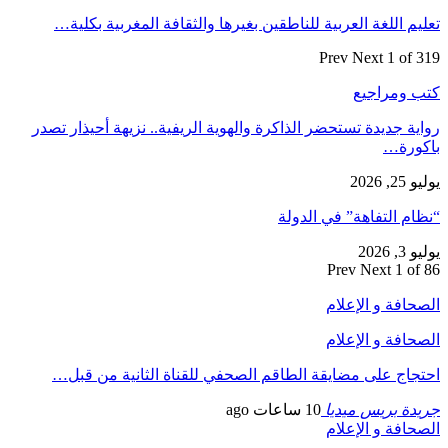
م اللغة العربية للناطقين بغيرها والثقافة المغربية بكلية…
Prev
Next
1 of
 ومراجيع
ة جديدة تستحضر الذاكرة والهوية الريفية.. نزيهة أحيذار تصدر
ورة…
2026
م التفاهة” في الدولة
2026
Prev
Next
1 o
افة و الإعلام
افة و الإعلام
اج على مضايقة الطاقم الصحفي للقناة الثانية من قبل…
دة بريس ميديا
10 ساعات ago
افة و الإعلام