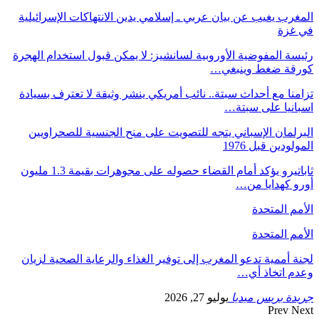
رب يغيب عن بيان عربي ـ إسلامي يدين الانتهاكات الإسرائيلية
غزة
ة المفوضية الأوروبية لسانشيز: لا يمكن قبول استخدام الهجرة
قة ضغط وينبغي…
نا مع أحداث سبتة.. نائب أمريكي ينشر وثيقة لا تعترف بسيادة
انيا على سبتة…
لمان الإسباني يتجه للتصويت على منح الجنسية للصحراويين
ودين قبل 1976
ثاباتيرو يؤكد أمام القضاء حصوله على مجوهرات بقيمة 1.3 مليون
 كهدايا من…
م المتحدة
م المتحدة
 أممية تدعو المغرب إلى توفير الغذاء والرعاية الصحية لزيان
م اتخاذ أي…
دة بريس ميديا
يوليو 27, 2026
Prev
N