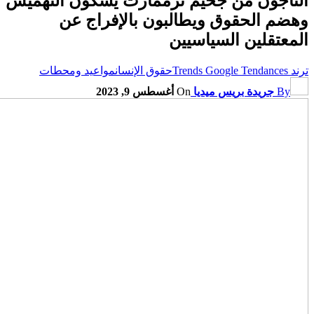
ناجون من جحيم تزممارت يشكون التهميش
ضم الحقوق ويطالبون بالإفراج عن
عتقلين السياسيين
Trends
حقوق الإنسان
مواعيد ومحطات
By
جريدة بريس ميديا
On
أغسطس 9, 2023