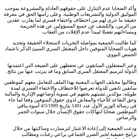
 الضحايا عدم التنازل على حقوقهم العادلة والمشروعة بموجب
اثيق الدولية والتشريعات الوطنية، وعلى رأسها الحق في معرفة
قة ما جرى لهم من اختطاف واختفاء قسري لما يقارب عقدين
الزمن، والكشف عن جميع المسؤولين عن هذه الجريمة
ءلتهم تفعيلا لمبدأ عدم الإفلات من العقاب.
طالبت الجمعية بمواصلة التحريات لاستجلاء الحقيقة وتحديد
ت الضحايا المتوفين داخل المعتقل السري السيئ الذكر باعتماد
مض النووي.
 المعتقلون السابقون عن تحفظهن على الصيغة التي اعتمدتها
لة لترميم المعتقل السري السابق وما قد يترتب عنها من نتائج.
بوا مختلف الجهات المعنية بهذا الملف للتعامل معهم كموظفين
ين تابعين للدولة تعرضوا للاختطاف والاختفاء القسري لمدة
ة، مؤكدين تشبثهم بحقهم في تسوية أوضاعهم الإدارية والمالية
التقاعد للأحياء والمعاش لذوي حقوق المتوفين وفقا لما جاء
في رسالة الوزير الأول عدد 1491 بتاريخ 4/5/1999 أسوة بباقي
ظفين ضحايا انتهاكات حقوق الإنسان خلال سنوات الجمر
رصاص.
 الجمعية إلى إعادة الاعتبار لتزممارت وساكنتها من خلال
مج حقيقية لجبر الضرر الجماعي يراعي رغبات ومطالب