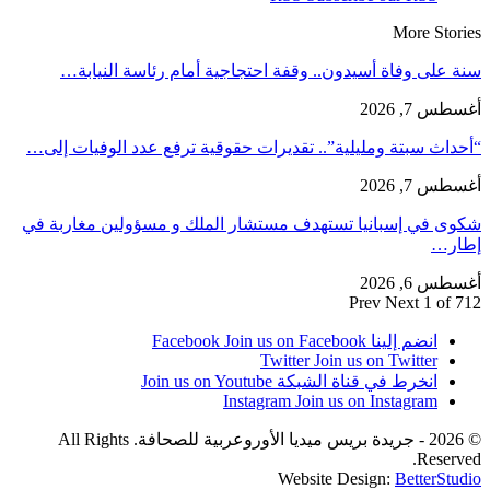
More Sto
على وفاة أسيدون.. وقفة احتجاجية أمام رئاسة النيابة…
 7, 2026
اث سبتة ومليلية”.. تقديرات حقوقية ترفع عدد الوفيات إلى…
 7, 2026
ى في إسبانيا تستهدف مستشار الملك و مسؤولين مغاربة في
ر…
 6, 2026
Prev
Next
1 of
انضم إلينا Facebook
Join us on Facebook
Twitter
Join us on Twitter
انخرط في قناة الشبكة
Join us on Youtube
Instagram
Join us on Instagram
© 2026 - جريدة بريس ميديا الأوروعربية للصحافة. All Rights
Reser
Website Design:
BetterSt