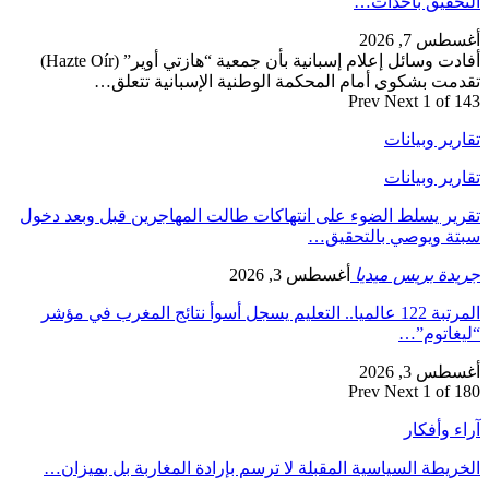
حقيق بأحداث…
 7, 2026
أفادت وسائل إعلام إسبانية بأن جمعية “هازتي أوير” (Hazte Oír)
ت بشكوى أمام المحكمة الوطنية الإسبانية تتعلق…
Prev
Next
1 of
ير وبيانات
ير وبيانات
ر يسلط الضوء على انتهاكات طالت المهاجرين قبل وبعد دخول
ة ويوصي بالتحقيق…
دة بريس ميديا
أغسطس 3, 2026
المرتبة 122 عالميا.. التعليم يسجل أسوأ نتائج المغرب في مؤشر
غاتوم”…
 3, 2026
Prev
Next
1 of
 وأفكار
يطة السياسية المقبلة لا ترسم بإرادة المغاربة بل بميزان…