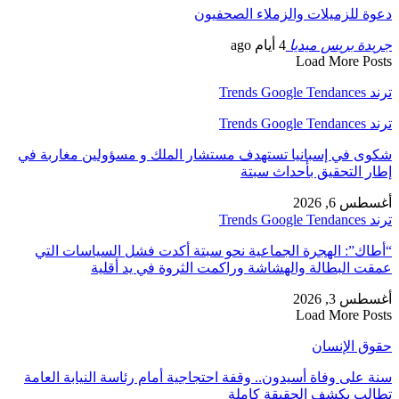
 للزميلات والزملاء الصحفيون
دة بريس ميديا
4 أيام ago
Load More P
Trends
Trends
ى في إسبانيا تستهدف مستشار الملك و مسؤولين مغاربة في
 التحقيق بأحداث سبتة
 6, 2026
Trends
ك”: الهجرة الجماعية نحو سبتة أكدت فشل السياسات التي
 البطالة والهشاشة وراكمت الثروة في يد أقلية
 3, 2026
Load More P
ق الإنسان
على وفاة أسيدون.. وقفة احتجاجية أمام رئاسة النيابة العامة
لب بكشف الحقيقة كاملة