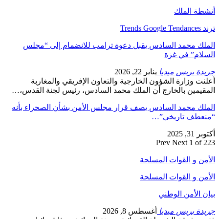
طة الملك
Trends
لك محمد السادس يقبل دعوة ترامب للانضمام إلى “مجلس
لام” في غزة
دة بريس ميديا
يناير 22, 2026
ت وزارة الشؤون الخارجية والتعاون الإفريقي والمغاربة
قيمين بالخارج أن الملك محمد السادس، رئيس لجنة القدس،…
لك محمد السادس يصف قرار مجلس الأمن بشأن الصحراء بأنه
عطف تاريخي”…
3, 2025
Prev
Next
1 of
ن و القوات المسلحة
ن و القوات المسلحة
 الأمن الوطني
دة بريس ميديا
أغسطس 8, 2026