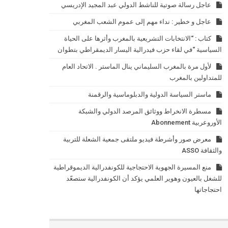
عاجل رسالة صوتية للناشط الدولي عبد المجيد الإدريسي
عاجل و خطير : نداء مهم إلى عموم الشعب المغربي
كتاب : “الانتخابات التشريعية بالمغرب وأثرها على الحياة
السياسية “في لقاء حزب فيدرالية اليسار الديمقراطي بتطوان
لأول مرة بالمغرب السليماني ينال الماستر . الاتحاد العام
للمتداولين بالمغرب
ماستر السياسة الدولية والدبلوماسية والرقمنة
مسطرة الانخراط ووثائق المرصد الدولي والشبكة
الأوروعربية Abonnement
معرض صور وأشرطة فيديو ملتقى جمعية الشعلة للتربية
والثقافة ASSO
منع المسيرة الجهوية الاحتجاجية للكونفدرالية الديموقراطية
للشغل بالعيون وهوير العلمي يؤكد أن الكونفدرالية ستصعّد
احتجاجاتها