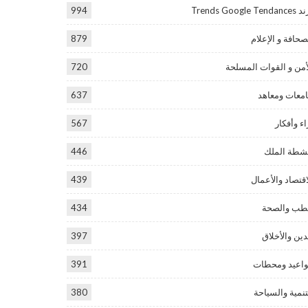
Trends Google Tend
994
صحافة و الإعلام
879
أمن و القوات المسلحة
720
معات ومعاهد
637
اء وأفكار
567
شطة الملك
446
اقتصاد والأعمال
439
طب والصحة
434
دين والأخلاق
397
اعيد ومحطات
391
تنمية والسياحة
380