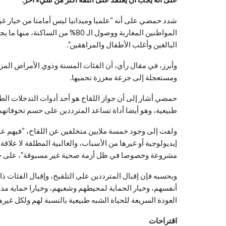
شدد حمضي على أنه “علميا وميدانيا ليس أمامنا من خيار غي
البالغين وأغلب الأطفال والمراهقين”.
ومستعجلة إلى جرعة معززة تحميها.
حمضي أشار إلى أن جواز اللقاح هو أحد أدوات التدخلات الطبية
طبيعية، وهو أيضا أداة تساعد المترددين على حسم تخوفاتهم أ
ولفت إلى وجود خمسة ملايين متخلفين عن اللقاح، “فيهم عد
إيديولوجية أو غيرها من الأسباب، والغالبية المطلقة لا علا
مشروعة وخصوصا في ظل أزمة صحية غير مسبوقة”، على حد
وبحسبه فإن إقبال المترددين على التلقيح، وإقبال الفئات ذات 
أنفسهم، وخيار الحماية لمحيطهم وشعبهم، وخيارا حماية مدر
العودة السريعة للحياة الشبه طبيعية بالنسبة لهم ولكل غيره
اقتراحات