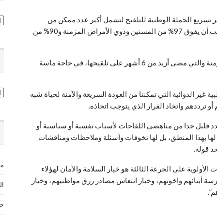
ر تسريع الحملة الوطنية للتلقيح لتشمل أكبر عدد ممكن من
تص
المواطنين المغاربة ووصول الـ 80% من الساكنة، منها ما يجب أن يفوق 97% من المسنين وذوي الأمراض المزمنة و90% من
وأبرز، في مقال رأي، أن الفئات المسنة وذوي الأمراض المزمنة والتي مضى أزيد من 6 أشهر على تلقيحها، في حاجة ماسة
ال
 غير الدوائية التي تمكننا من العودة السريعة والآمنة لحياة شبه
و ترددهم واتخاد القرار الذي يتوجب اتخاذه.
د قليل جدا من مناهضي اللقاحات لأسباب نفسية أو سياسية أو
قة لها بهذا المنطق، بل لها تخوفات وأسئلة وملاحظات ومناقشات
 قوله.
مس
الأولوية على الجرعة الثالثة هو خيار السلامة والأمان لهؤلاء
سة أبنائهم واخوتهم، وخيار انتعاش مصادر رزق مواطنيهم، وخيار
ال
م”.
حق