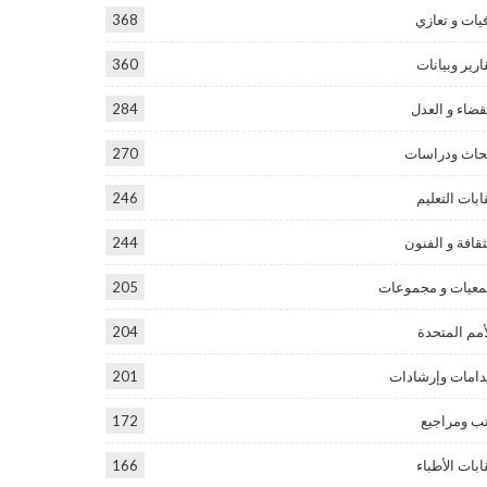
يات و تعازي
368
ارير وبيانات
360
قضاء و العدل
284
حاث ودراسات
270
ابات التعليم
246
ثقافة و الفنون
244
عيات و مجموعات
205
أمم المتحدة
204
امات وإرشادات
201
ب ومراجيع
172
ابات الأطباء
166