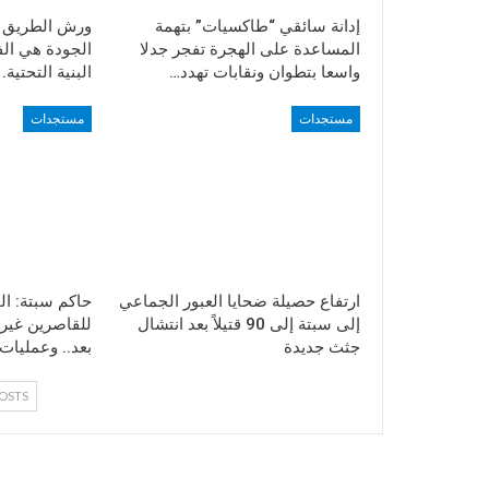
إدانة سائقي “طاكسيات” بتهمة
المساعدة على الهجرة تفجر جدلا
الجودة هي ال
واسعا بتطوان ونقابات تهدد…
البنية التحتية.
مستجدات
مستجدات
ارتفاع حصيلة ضحايا العبور الجماعي
حاكم سبتة: الح
إلى سبتة إلى 90 قتيلاً بعد انتشال
للقاصرين غير 
جثث جديدة
بعد.. وعمليات
OSTS