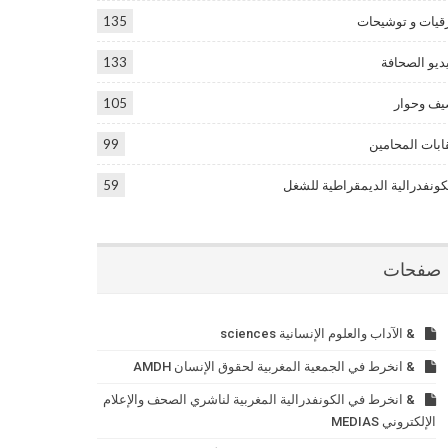
قيات و توشيحات
135
ديو الصحافة
133
ف وحوار
105
ابات المحامين
99
كونفدرالية الديمقراطية للشغل
59
صفحات
& الآداب والعلوم الإنسانية sciences
& انخرط في الجمعية المغربية لحقوق الإنسان AMDH
& انخرط في الكونفدرالية المغربية لناشري الصحف والإعلام
الإلكتروني MEDIAS