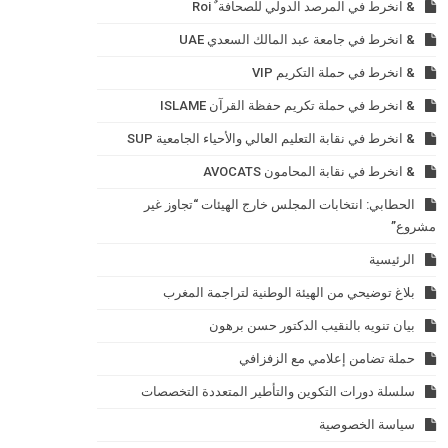
& انخرط في المرصد الدولي للصحافة ٌ Roi
& انخرط في جامعة عبد المالك السعدي UAE
& انخرط في حملة التكريم VIP
& انخرط في حملة تكريم حفظة القرآن ISLAME
& انخرط في نقابة التعليم العالي والأحياء الجامعية SUP
& انخرط في نقابة المحامون AVOCATS
الحطابي: انتخابات المجلس خارج الهيئات “تجاوز غير
مشروع”
الرئيسية
بلاغ توضيحي من الهيئة الوطنية لتراجمة المغرب
بيان تنويه بالنقيب الدكتور حسن برهون
حملة تضامن إعلامي مع الزفزافي
سلسلة دورات التكوين والتأطير المتعددة التخصصات
سياسة الخصوصية