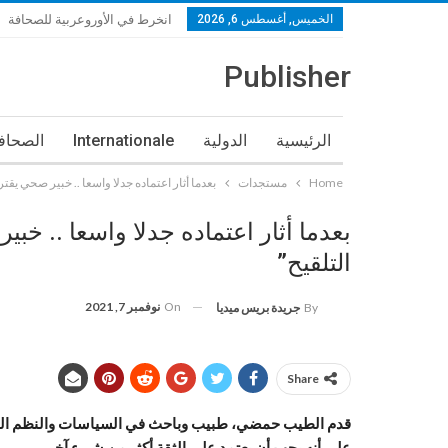
الخميس, أغسطس 6, 2026
انخرط في الأوروعربية للصحافة
Publisher
الرئيسية
الدولية
Internationale
الصحافة
Home
مستجدات
بعدما أثار اعتماده جدلا واسعا .. خبير صحي يقتر
بعدما أثار اعتماده جدلا واسعا .. خب
التلقيح”
On
نوفمبر 7, 2021
By
جريدة بريس ميديا
Share
قدم الطيب حمضي، طبيب وباحث في السياسات والنظم الصحي
على أنه يجب أن يعتمد على الثقة أكثر من شيء آخر.