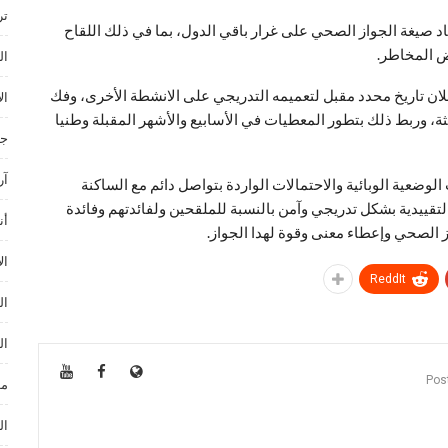
ترند ances
 صيغة الجواز الصحي على غرار باقي الدول، بما في ذلك اللقاح
ض المخاطر.
ال
علان تاريخ محدد مقبل لتعميمه التدريجي على الانشطة الأخرى، وفك
ال
ثة، وربط ذلك بتطور المعطيات في الأسابيع والأشهر المقبلة وطنيا
جا
آر
وضعية الوبائية والاحتمالات الواردة بتواصل دائم مع الساكنة
لتقييدية بشكل تدريجي وآمن بالنسبة للملقحين ولفائدتهم وفائدة
أن
ز الصحي وإعطاء معنى وقوة لهدا الجواز.
ال
ReddIt
ال
ال
مو
ال