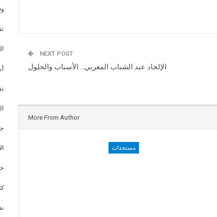
وف
تق
ال
NEXT POST
الإلحاد عند الشباب المغربي.. الأسباب والحلول
أب
نق
ال
More From Author
جم
ال
مستجدات
خد
كت
نق