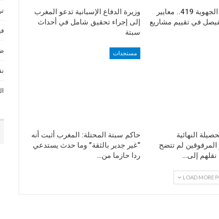
تر
ورش الطريق الجهوية 419.. معايير
وزيرة الدفاع الإسبانية تدعو المغرب
فيصل في تقييم مشاريع
إلى إجراء تحقيق شامل في أحداث
في
سبتة
ضي
مستجدات
نق
ال
صيلة النهائية
حاكم سبتة المحتلة: المغرب أثبت أنه
المرفوقين لم تتضح
“غير جدير بالثقة” وما حدث يستدعي
 نقلهم إلى…
ردا حازما من…
LOAD MORE P