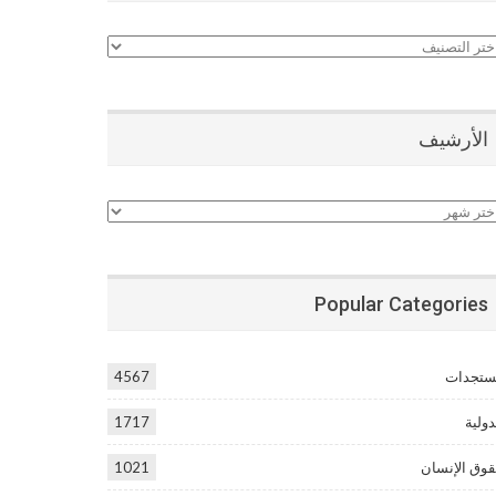
نيفات
الأرشيف
أرشيف
Popular Categories
تجدات
4567
دولية
1717
وق الإنسان
1021