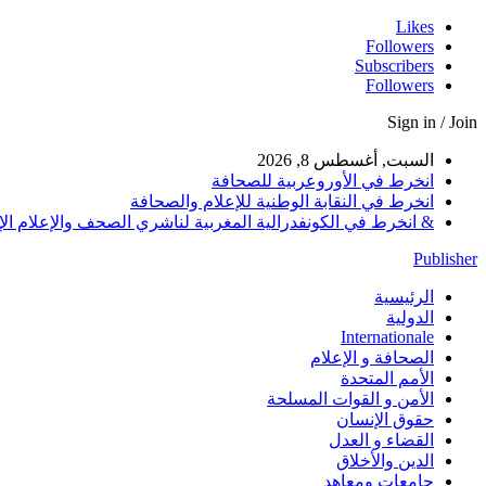
Likes
Followers
Subscribers
Followers
Sign in / Join
السبت, أغسطس 8, 2026
انخرط في الأوروعربية للصحافة
انخرط في النقابة الوطنية للإعلام والصحافة
& انخرط في الكونفدرالية المغربية لناشري الصحف والإعلام الإلكترو
Publisher
الرئيسية
الدولية
Internationale
الصحافة و الإعلام
الأمم المتحدة
الأمن و القوات المسلحة
حقوق الإنسان
القضاء و العدل
الدين والأخلاق
جامعات ومعاهد