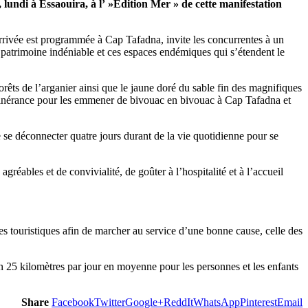
lundi à Essaouira, à l’ »Edition Mer » de cette manifestation
’arrivée est programmée à Cap Tafadna, invite les concurrentes à un
 ce patrimoine indéniable et ces espaces endémiques qui s’étendent le
orêts de l’arganier ainsi que le jaune doré du sable fin des magnifiques
 itinérance pour les emmener de bivouac en bivouac à Cap Tafadna et
e se déconnecter quatre jours durant de la vie quotidienne pour se
réables et de convivialité, de goûter à l’hospitalité et à l’accueil
s touristiques afin de marcher au service d’une bonne cause, celle des
ron 25 kilomètres par jour en moyenne pour les personnes et les enfants
Share
Facebook
Twitter
Google+
ReddIt
WhatsApp
Pinterest
Email