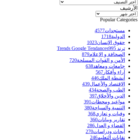
تصنيفات
الأرشيف
الأرشيف
Popular Categories
مستجدات
4577
الدولية
1718
حقوق الإنسان
1023
ترند Trends Google Tendances
995
الصحافة و الإعلام
879
الأمن و القوات المسلحة
720
جامعات ومعاهد
638
آراء وأفكار
567
أنشطة الملك
446
الاقتصاد والأعمال
439
الطب والصحة
434
الدين والأخلاق
397
مواعيد ومحطات
391
التنمية والسياحة
380
وفيات و تعازي
368
تقارير وبيانات
360
القضاء و العدل
286
أبحاث ودراسات
270
نقابات التعليم
246