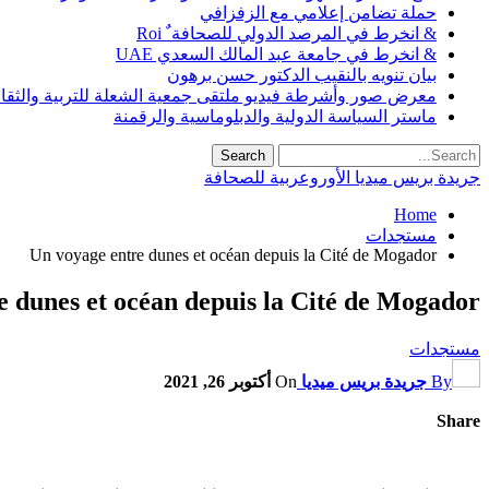
حملة تضامن إعلامي مع الزفزافي
& انخرط في المرصد الدولي للصحافة ٌ Roi
& انخرط في جامعة عبد المالك السعدي UAE
بيان تنويه بالنقيب الدكتور حسن برهون
معرض صور وأشرطة فيديو ملتقى جمعية الشعلة للتربية والثقافة SO
ماستر السياسة الدولية والدبلوماسية والرقمنة
جريدة بريس ميديا الأوروعربية للصحافة
Home
مستجدات
Un voyage entre dunes et océan depuis la Cité de Mogador
e dunes et océan depuis la Cité de Mogador
مستجدات
By
جريدة بريس ميديا
On
أكتوبر 26, 2021
Share