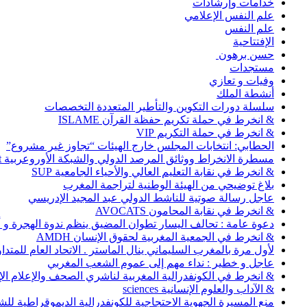
خدامات وإرشادات
علم النفس الإعلامي
علم النفس
الإفتتاحية
حسن برهون
مستجدات
وفيات و تعازي
أنشطة الملك
سلسلة دورات التكوين والتأطير المتعددة التخصصات
& انخرط في حملة تكريم حفظة القرآن ISLAME
& انخرط في حملة التكريم VIP
الحطابي: انتخابات المجلس خارج الهيئات “تجاوز غير مشروع”
مسطرة الانخراط ووثائق المرصد الدولي والشبكة الأوروعربية Abonnement
& انخرط في نقابة التعليم العالي والأحياء الجامعية SUP
بلاغ توضيحي من الهيئة الوطنية لتراجمة المغرب
عاجل رسالة صوتية للناشط الدولي عبد المجيد الإدريسي
& انخرط في نقابة المحامون AVOCATS
دعوة عامة : تحالف اليسار تطوان المضيق ينظم ندوة الهجرة و
& انخرط في الجمعية المغربية لحقوق الإنسان AMDH
لأول مرة بالمغرب السليماني ينال الماستر . الاتحاد العام للمتد
عاجل و خطير : نداء مهم إلى عموم الشعب المغربي
& انخرط في الكونفدرالية المغربية لناشري الصحف والإعلام الإلكترو
& الآداب والعلوم الإنسانية sciences
منع المسيرة الجهوية الاحتجاجية للكونفدرالية الديموقراطية للش