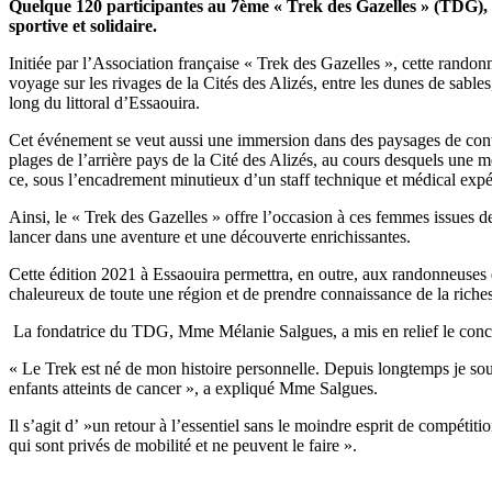
Quelque 120 participantes au 7ème « Trek des Gazelles » (TDG), u
sportive et solidaire.
Initiée par l’Association française « Trek des Gazelles », cette randon
voyage sur les rivages de la Cités des Alizés, entre les dunes de sables
long du littoral d’Essaouira.
Cet événement se veut aussi une immersion dans des paysages de contrast
plages de l’arrière pays de la Cité des Alizés, au cours desquels un
ce, sous l’encadrement minutieux d’un staff technique et médical exp
Ainsi, le « Trek des Gazelles » offre l’occasion à ces femmes issues d
lancer dans une aventure et une découverte enrichissantes.
Cette édition 2021 à Essaouira permettra, en outre, aux randonneuses d’
chaleureux de toute une région et de prendre connaissance de la richesse 
La fondatrice du TDG, Mme Mélanie Salgues, a mis en relief le concept
« Le Trek est né de mon histoire personnelle. Depuis longtemps je sou
enfants atteints de cancer », a expliqué Mme Salgues.
Il s’agit d’ »un retour à l’essentiel sans le moindre esprit de compéti
qui sont privés de mobilité et ne peuvent le faire ».