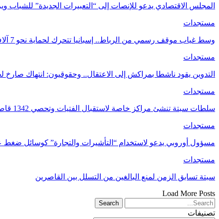
المجلس الاقتصادي يدعو للإنصات إلى “التعبيرات الجديدة” للشباب 
مستجدات
وسط غياب موقف رسمي من الرباط.. إسبانيا تتحرك لحماية نحو 7 آلاف قاصر مغربي في سبتة
مستجدات
التدوين يقود ناشطا بمراكش إلى الاعتقال.. وحقوقيون: انتهاك صارخ لحر
مستجدات
سلطات سبتة تنشئ مراكز خاصة لاستقبال الفتيات وتحصي 1342 قاصرا بالمدينة أعمار أغلبهم ما…
مستجدات
مسؤول أوروبي يدعو لاستخدام “التأشيرات والتجارة” كوسائل ضغط 
مستجدات
سبتة تسابق الزمن لمنع البالغين من التسلل بين القاصرين
Load More Posts
تصنيفات