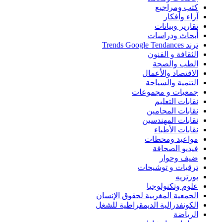
كتب ومراجيع
آراء وأفكار
تقارير وبيانات
أبحاث ودراسات
ترند Trends Google Tendances
الثقافة و الفنون
الطب والصحة
الاقتصاد والأعمال
التنمية والسياحة
جمعيات و مجموعات
نقابات التعليم
نقابات المحامين
نقابات المهندسين
نقابات الأطباء
مواعيد ومحطات
فيديو الصحافة
ضيف وحوار
ترقيات و توشيحات
بورتريه
علوم وتكنولوجيا
الجمعية المغربية لحقوق الإنسان
الكونفدرالية الديمقراطية للشغل
الرياضة