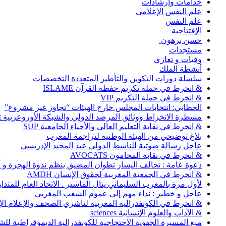
خدامات وإرشادات
علم النفس الإعلامي
علم النفس
الإفتتاحية
حسن برهون
مستجدات
وفيات و تعازي
أنشطة الملك
سلسلة دورات التكوين والتأطير المتعددة التخصصات
& انخرط في حملة تكريم حفظة القرآن ISLAME
& انخرط في حملة التكريم VIP
الحطابي: انتخابات المجلس خارج الهيئات “تجاوز غير مشروع”
مسطرة الانخراط ووثائق المرصد الدولي والشبكة الأوروعربية Abonnement
& انخرط في نقابة التعليم العالي والأحياء الجامعية SUP
بلاغ توضيحي من الهيئة الوطنية لتراجمة المغرب
عاجل رسالة صوتية للناشط الدولي عبد المجيد الإدريسي
& انخرط في نقابة المحامون AVOCATS
دعوة عامة : تحالف اليسار تطوان المضيق ينظم ندوة الهجرة و
& انخرط في الجمعية المغربية لحقوق الإنسان AMDH
لأول مرة بالمغرب السليماني ينال الماستر . الاتحاد العام للمتد
عاجل و خطير : نداء مهم إلى عموم الشعب المغربي
& انخرط في الكونفدرالية المغربية لناشري الصحف والإعلام الإلكترو
& الآداب والعلوم الإنسانية sciences
منع المسيرة الجهوية الاحتجاجية للكونفدرالية الديموقراطية للش