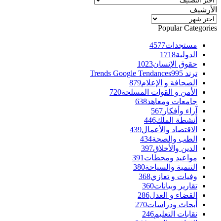
الأرشيف
الأرشيف
Popular Categories
مستجدات
4577
الدولية
1718
حقوق الإنسان
1023
ترند Trends Google Tendances
995
الصحافة و الإعلام
879
الأمن و القوات المسلحة
720
جامعات ومعاهد
638
آراء وأفكار
567
أنشطة الملك
446
الاقتصاد والأعمال
439
الطب والصحة
434
الدين والأخلاق
397
مواعيد ومحطات
391
التنمية والسياحة
380
وفيات و تعازي
368
تقارير وبيانات
360
القضاء و العدل
286
أبحاث ودراسات
270
نقابات التعليم
246