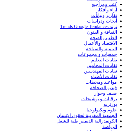
كتب ومراجيع
آراء وأفكار
تقارير وبيانات
أبحاث ودراسات
ترند Trends Google Tendances
الثقافة و الفنون
الطب والصحة
الاقتصاد والأعمال
التنمية والسياحة
جمعيات و مجموعات
نقابات التعليم
نقابات المحامين
نقابات المهندسين
نقابات الأطباء
مواعيد ومحطات
فيديو الصحافة
ضيف وحوار
ترقيات و توشيحات
بورتريه
علوم وتكنولوجيا
الجمعية المغربية لحقوق الإنسان
الكونفدرالية الديمقراطية للشغل
الرياضة