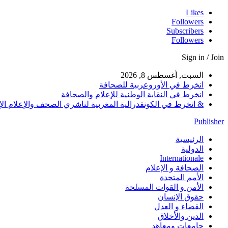
Likes
Followers
Subscribers
Followers
Sign in / Join
السبت, أغسطس 8, 2026
انخرط في الأوروعربية للصحافة
انخرط في النقابة الوطنية للإعلام والصحافة
& انخرط في الكونفدرالية المغربية لناشري الصحف والإعلام الإلكترو
Publisher
الرئيسية
الدولية
Internationale
الصحافة و الإعلام
الأمم المتحدة
الأمن و القوات المسلحة
حقوق الإنسان
القضاء و العدل
الدين والأخلاق
جامعات ومعاهد