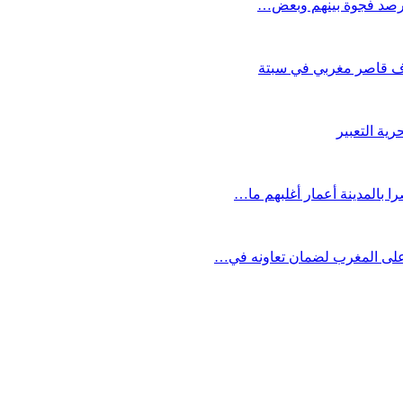
ويرصد فجوة بينهم وبعض…
ية التعبير
على المغرب لضمان تعاونه في…