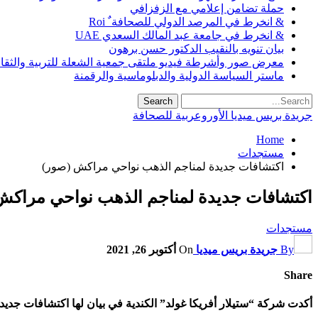
حملة تضامن إعلامي مع الزفزافي
& انخرط في المرصد الدولي للصحافة ٌ Roi
& انخرط في جامعة عبد المالك السعدي UAE
بيان تنويه بالنقيب الدكتور حسن برهون
معرض صور وأشرطة فيديو ملتقى جمعية الشعلة للتربية والثقافة SO
ماستر السياسة الدولية والدبلوماسية والرقمنة
جريدة بريس ميديا الأوروعربية للصحافة
Home
مستجدات
اكتشافات جديدة لمناجم الذهب نواحي مراكش (صور)
اكتشافات جديدة لمناجم الذهب نواحي مراكش
مستجدات
By
جريدة بريس ميديا
On
أكتوبر 26, 2021
Share
أكدت شركة “ستيلار أفريكا غولد” الكندية في بيان لها اكتشافات جدي