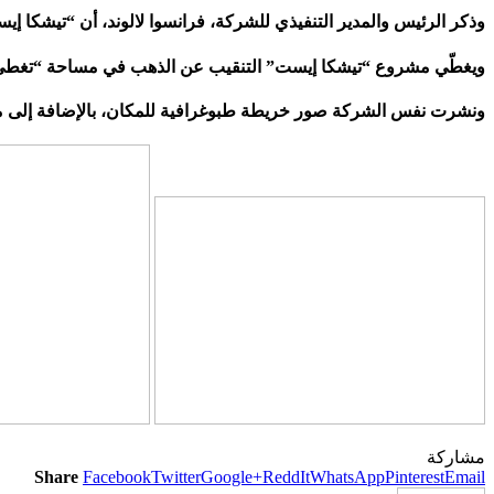
وذكر الرئيس والمدير التنفيذي للشركة، فرانسوا لالوند، أن “تيشكا
ويغطّي مشروع “تيشكا إيست” التنقيب عن الذهب في مساحة “تغطي 44.6 كيلومتر مربع ضمن نطاق الأطلس الغربي الكبير على بعد حوالي 100 كيلومتر جنوب غرب مدينة مراكش”، وفق الشركة الكن
ونشرت نفس الشركة صور خريطة طبوغرافية للمكان، بالإضافة إلى معل
مشاركة
Share
Facebook
Twitter
Google+
ReddIt
WhatsApp
Pinterest
Email