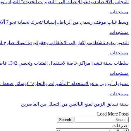
المجلس الاقتصادي يدعو للإنصات إلى “التعبيرات الجديدة” للشباب 
مستجدات
وسط غياب موقف رسمي من الرباط.. إسبانيا تتحرك لحماية نحو 7 آلاف قاصر مغربي في سبتة
مستجدات
التدوين يقود ناشطا بمراكش إلى الاعتقال.. وحقوقيون: انتهاك صارخ لحر
مستجدات
سلطات سبتة تنشئ مراكز خاصة لاستقبال الفتيات وتحصي 1342 قاصرا بالمدينة أعمار أغلبهم ما…
مستجدات
مسؤول أوروبي يدعو لاستخدام “التأشيرات والتجارة” كوسائل ضغط 
مستجدات
سبتة تسابق الزمن لمنع البالغين من التسلل بين القاصرين
Load More Posts
تصنيفات
تصنيفات