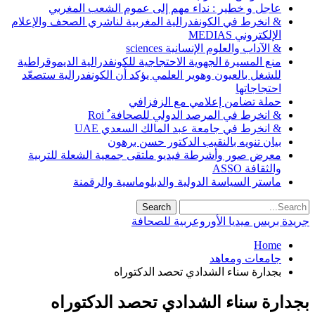
عاجل و خطير : نداء مهم إلى عموم الشعب المغربي
& انخرط في الكونفدرالية المغربية لناشري الصحف والإعلام
الإلكتروني MEDIAS
& الآداب والعلوم الإنسانية sciences
منع المسيرة الجهوية الاحتجاجية للكونفدرالية الديموقراطية
للشغل بالعيون وهوير العلمي يؤكد أن الكونفدرالية ستصعّد
احتجاجاتها
حملة تضامن إعلامي مع الزفزافي
& انخرط في المرصد الدولي للصحافة ٌ Roi
& انخرط في جامعة عبد المالك السعدي UAE
بيان تنويه بالنقيب الدكتور حسن برهون
معرض صور وأشرطة فيديو ملتقى جمعية الشعلة للتربية
والثقافة ASSO
ماستر السياسة الدولية والدبلوماسية والرقمنة
جريدة بريس ميديا الأوروعربية للصحافة
Home
جامعات ومعاهد
بجدارة سناء الشدادي تحصد الدكتوراه
بجدارة سناء الشدادي تحصد الدكتوراه