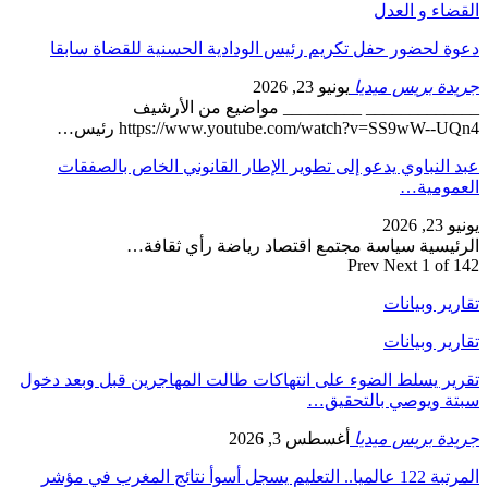
القضاء و العدل
دعوة لحضور حفل تكريم رئيس الودادية الحسنية للقضاة سابقا
جريدة بريس ميديا
يونيو 23, 2026
_____________ _________ مواضيع من الأرشيف
https://www.youtube.com/watch?v=SS9wW--UQn4 رئيس…
عبد النباوي يدعو إلى تطوير الإطار القانوني الخاص بالصفقات
العمومية…
يونيو 23, 2026
الرئيسية سياسة مجتمع اقتصاد رياضة رأي ثقافة…
Prev
Next
1 of 142
تقارير وبيانات
تقارير وبيانات
تقرير يسلط الضوء على انتهاكات طالت المهاجرين قبل وبعد دخول
سبتة ويوصي بالتحقيق…
جريدة بريس ميديا
أغسطس 3, 2026
المرتبة 122 عالميا.. التعليم يسجل أسوأ نتائج المغرب في مؤشر