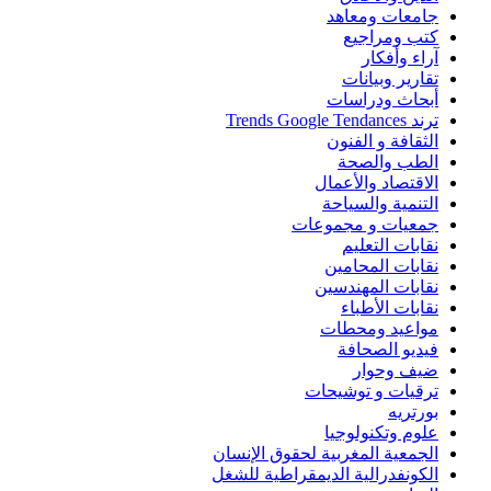
جامعات ومعاهد
كتب ومراجيع
آراء وأفكار
تقارير وبيانات
أبحاث ودراسات
ترند Trends Google Tendances
الثقافة و الفنون
الطب والصحة
الاقتصاد والأعمال
التنمية والسياحة
جمعيات و مجموعات
نقابات التعليم
نقابات المحامين
نقابات المهندسين
نقابات الأطباء
مواعيد ومحطات
فيديو الصحافة
ضيف وحوار
ترقيات و توشيحات
بورتريه
علوم وتكنولوجيا
الجمعية المغربية لحقوق الإنسان
الكونفدرالية الديمقراطية للشغل