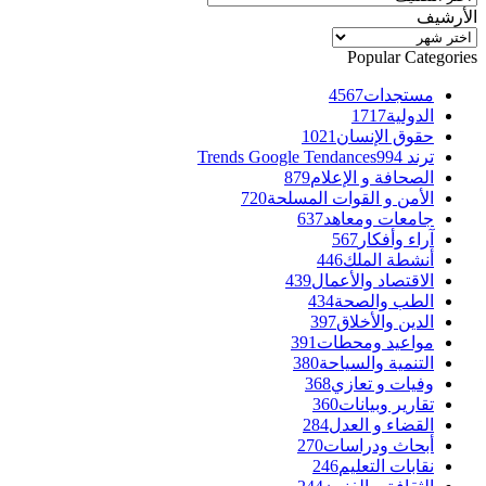
الأرشيف
الأرشيف
Popular Categories
مستجدات
4567
الدولية
1717
حقوق الإنسان
1021
ترند Trends Google Tendances
994
الصحافة و الإعلام
879
الأمن و القوات المسلحة
720
جامعات ومعاهد
637
آراء وأفكار
567
أنشطة الملك
446
الاقتصاد والأعمال
439
الطب والصحة
434
الدين والأخلاق
397
مواعيد ومحطات
391
التنمية والسياحة
380
وفيات و تعازي
368
تقارير وبيانات
360
القضاء و العدل
284
أبحاث ودراسات
270
نقابات التعليم
246