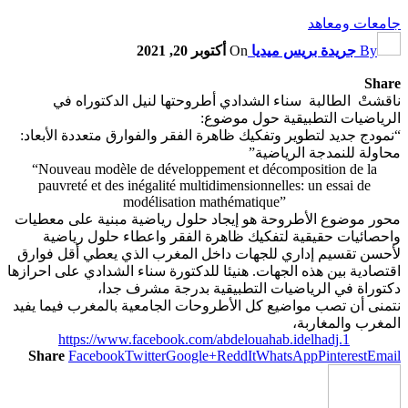
جامعات ومعاهد
By
جريدة بريس ميديا
On
أكتوبر 20, 2021
Share
ناقشتْ الطالبة سناء الشدادي أطروحتها لنيل الدكتوراه في
الرياضيات التطبيقية حول موضوع:
“نمودج جديد لتطوير وتفكيك ظاهرة الفقر والفوارق متعددة الأبعاد:
محاولة للنمدجة الرياضية”
“Nouveau modèle de développement et décomposition de la
pauvreté et des inégalité multidimensionnelles: un essai de
modélisation mathématique”
محور موضوع الأطروحة هو إيجاد حلول رياضية مبنية على معطيات
واحصائيات حقيقية لتفكيك ظاهرة الفقر واعطاء حلول رياضية
لأحسن تقسيم إداري للجهات داخل المغرب الذي يعطي أقل فوارق
اقتصادية بين هذه الجهات. هنيئا للدكتورة سناء الشدادي على احرازها
دكتوراة في الرياضيات التطبيقية بدرجة مشرف جدا،
نتمنى أن تصب مواضيع كل الأطروحات الجامعية بالمغرب فيما يفيد
المغرب والمغاربة،
https://www.facebook.com/abdelouahab.idelhadj.1
Share
Facebook
Twitter
Google+
ReddIt
WhatsApp
Pinterest
Email