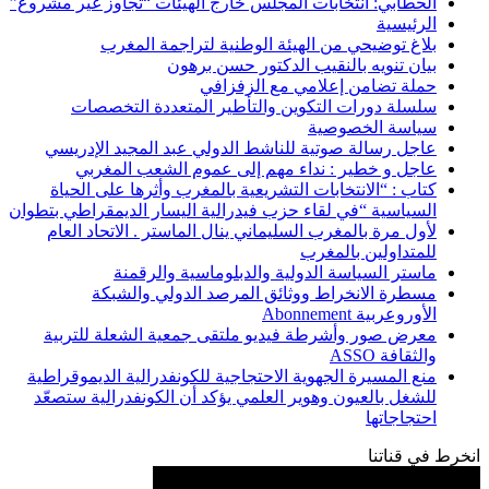
الحطابي: انتخابات المجلس خارج الهيئات “تجاوز غير مشروع”
الرئيسية
بلاغ توضيحي من الهيئة الوطنية لتراجمة المغرب
بيان تنويه بالنقيب الدكتور حسن برهون
حملة تضامن إعلامي مع الزفزافي
سلسلة دورات التكوين والتأطير المتعددة التخصصات
سياسة الخصوصية
عاجل رسالة صوتية للناشط الدولي عبد المجيد الإدريسي
عاجل و خطير : نداء مهم إلى عموم الشعب المغربي
كتاب : “الانتخابات التشريعية بالمغرب وأثرها على الحياة
السياسية “في لقاء حزب فيدرالية اليسار الديمقراطي بتطوان
لأول مرة بالمغرب السليماني ينال الماستر . الاتحاد العام
للمتداولين بالمغرب
ماستر السياسة الدولية والدبلوماسية والرقمنة
مسطرة الانخراط ووثائق المرصد الدولي والشبكة
الأوروعربية Abonnement
معرض صور وأشرطة فيديو ملتقى جمعية الشعلة للتربية
والثقافة ASSO
منع المسيرة الجهوية الاحتجاجية للكونفدرالية الديموقراطية
للشغل بالعيون وهوير العلمي يؤكد أن الكونفدرالية ستصعّد
احتجاجاتها
انخرط في قناتنا