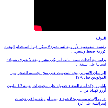
الدولية
رئيسة المفوضية الأوروبية لسانشيز: لا يمكن قبول استخدام الهجرة
كورقة ضغط وينبغي…
تزامنا مع أحداث سبتة.. نائب أمريكي ينشر وثيقة لا تعترف بسيادة
اسبانيا على سبتة…
البرلمان الإسباني يتجه للتصويت على منح الجنسية للصحراويين
المولودين قبل 1976
ثاباتيرو يؤكد أمام القضاء حصوله على مجوهرات بقيمة 1.3 مليون
أورو كهدايا من…
حرب الإبادة مستمرة: 8 شهداء بينهم أم وطفلتها في هجمات
إسرائيلية على غزة