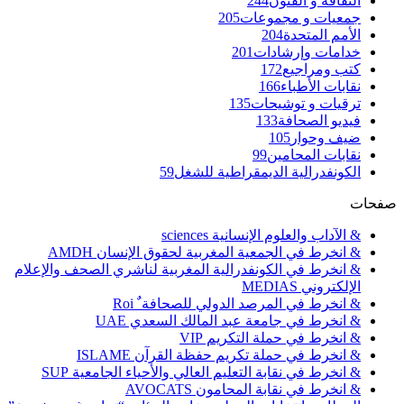
الثقافة و الفنون
244
جمعيات و مجموعات
205
الأمم المتحدة
204
خدامات وإرشادات
201
كتب ومراجيع
172
نقابات الأطباء
166
ترقيات و توشيحات
135
فيديو الصحافة
133
ضيف وحوار
105
نقابات المحامين
99
الكونفدرالية الديمقراطية للشغل
59
صفحات
& الآداب والعلوم الإنسانية sciences
& انخرط في الجمعية المغربية لحقوق الإنسان AMDH
& انخرط في الكونفدرالية المغربية لناشري الصحف والإعلام
الإلكتروني MEDIAS
& انخرط في المرصد الدولي للصحافة ٌ Roi
& انخرط في جامعة عبد المالك السعدي UAE
& انخرط في حملة التكريم VIP
& انخرط في حملة تكريم حفظة القرآن ISLAME
& انخرط في نقابة التعليم العالي والأحياء الجامعية SUP
& انخرط في نقابة المحامون AVOCATS