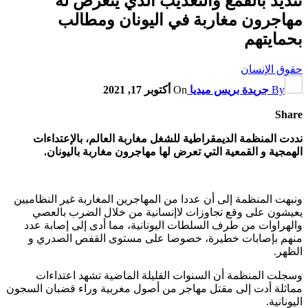
تنديد بالقمع والتعذيب الذي يتعرض له
مهاجرون مغاربة في اليونان ومطالب
بحمايتهم
حقوق الإنسان
By
جريدة بريس ميديا
On
أكتوبر 17, 2021
Share
نددت المنظمة الديمقراطية للشغل مغاربة العالم، بالإعتداءات
الهمجية و القمعية التي تعرض لها مهاجرون مغاربة باليونان.
ونبهت المنظمة إلى أن عددا من المهاجرين المغاربة غير النظاميين
يعيشون على وقع تجاوزات لاإنسانية من خلال الضرب بالعصي
والهراوات من طرف السلطات اليونانية، مما أدى إلى إصابة عدد
منهم بإصابات خطيرة، خصوصا على مستوى القفص الصدري و
الظهر.
وسجلت المنظمة أن السنوات القليلة الماضية تشهد اعتداءات
مماثلة أدت إلى مقتل مهاجر من أصول مغربية وراء قضبان السجون
اليونانية.