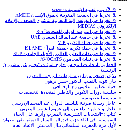
& الآداب والعلوم الإنسانية sciences
& انخرط في الجمعية المغربية لحقوق الإنسان AMDH
& انخرط في الكونفدرالية المغربية لناشري الصحف والإعلام
الإلكتروني MEDIAS
& انخرط في المرصد الدولي للصحافة ٌ Roi
& انخرط في جامعة عبد المالك السعدي UAE
& انخرط في حملة التكريم VIP
& انخرط في حملة تكريم حفظة القرآن ISLAME
& انخرط في نقابة التعليم العالي والأحياء الجامعية SUP
& انخرط في نقابة المحامون AVOCATS
الحطابي: انتخابات المجلس خارج الهيئات “تجاوز غير مشروع”
الرئيسية
بلاغ توضيحي من الهيئة الوطنية لتراجمة المغرب
بيان تنويه بالنقيب الدكتور حسن برهون
حملة تضامن إعلامي مع الزفزافي
سلسلة دورات التكوين والتأطير المتعددة التخصصات
سياسة الخصوصية
عاجل رسالة صوتية للناشط الدولي عبد المجيد الإدريسي
عاجل و خطير : نداء مهم إلى عموم الشعب المغربي
كتاب : “الانتخابات التشريعية بالمغرب وأثرها على الحياة
السياسية “في لقاء حزب فيدرالية اليسار الديمقراطي بتطوان
لأول مرة بالمغرب السليماني ينال الماستر . الاتحاد العام