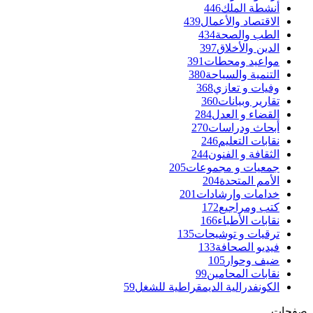
أنشطة الملك
446
الاقتصاد والأعمال
439
الطب والصحة
434
الدين والأخلاق
397
مواعيد ومحطات
391
التنمية والسياحة
380
وفيات و تعازي
368
تقارير وبيانات
360
القضاء و العدل
284
أبحاث ودراسات
270
نقابات التعليم
246
الثقافة و الفنون
244
جمعيات و مجموعات
205
الأمم المتحدة
204
خدامات وإرشادات
201
كتب ومراجيع
172
نقابات الأطباء
166
ترقيات و توشيحات
135
فيديو الصحافة
133
ضيف وحوار
105
نقابات المحامين
99
الكونفدرالية الديمقراطية للشغل
59
صفحات