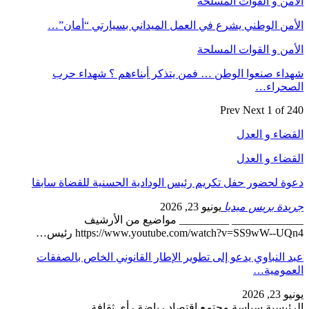
الأمن و القوات المسلحة
الأمن الوطني يشرع في العمل الميداني بسيارتي “أمان”…
الأمن و القوات المسلحة
شهداء صنعوا الوطن … فمن يتذكر أبناءهم ؟ شهداء حرب
الصحراء…
Prev
Next
1 of 240
القضاء و العدل
القضاء و العدل
دعوة لحضور حفل تكريم رئيس الودادية الحسنية للقضاة سابقا
جريدة بريس ميديا
يونيو 23, 2026
_____________ _________ مواضيع من الأرشيف
https://www.youtube.com/watch?v=SS9wW--UQn4 رئيس…
عبد النباوي يدعو إلى تطوير الإطار القانوني الخاص بالصفقات
العمومية…
يونيو 23, 2026
الرئيسية سياسة مجتمع اقتصاد رياضة رأي ثقافة…