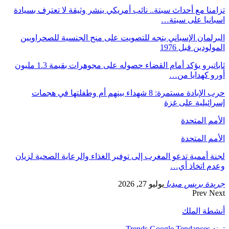
تزامنا مع أحداث سبتة.. نائب أمريكي ينشر وثيقة لا تعترف بسيادة
اسبانيا على سبتة…
البرلمان الإسباني يتجه للتصويت على منح الجنسية للصحراويين
المولودين قبل 1976
ثاباتيرو يؤكد أمام القضاء حصوله على مجوهرات بقيمة 1.3 مليون
أورو كهدايا من…
حرب الإبادة مستمرة: 8 شهداء بينهم أم وطفلتها في هجمات
إسرائيلية على غزة
الأمم المتحدة
الأمم المتحدة
لجنة أممية تدعو المغرب إلى توفير الغذاء والرعاية الصحية لزيان
وعدم اتخاذ أي…
جريدة بريس ميديا
يوليو 27, 2026
Prev
Next
أنشطة الملك
ترند Trends Google Tendances