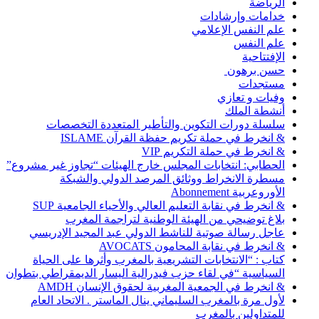
الرياضة
خدامات وإرشادات
علم النفس الإعلامي
علم النفس
الإفتتاحية
حسن برهون
مستجدات
وفيات و تعازي
أنشطة الملك
سلسلة دورات التكوين والتأطير المتعددة التخصصات
& انخرط في حملة تكريم حفظة القرآن ISLAME
& انخرط في حملة التكريم VIP
الحطابي: انتخابات المجلس خارج الهيئات “تجاوز غير مشروع”
مسطرة الانخراط ووثائق المرصد الدولي والشبكة
الأوروعربية Abonnement
& انخرط في نقابة التعليم العالي والأحياء الجامعية SUP
بلاغ توضيحي من الهيئة الوطنية لتراجمة المغرب
عاجل رسالة صوتية للناشط الدولي عبد المجيد الإدريسي
& انخرط في نقابة المحامون AVOCATS
كتاب : “الانتخابات التشريعية بالمغرب وأثرها على الحياة
السياسية “في لقاء حزب فيدرالية اليسار الديمقراطي بتطوان
& انخرط في الجمعية المغربية لحقوق الإنسان AMDH
لأول مرة بالمغرب السليماني ينال الماستر . الاتحاد العام
للمتداولين بالمغرب