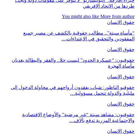
خبراء أفارقة: “البوليساريو” لا تتوفر على مقومات دولة ويجب
طردها من الاتحاد الإفريقي
You might also like
More from author
حقوق الإنسان
“مأساة سبتة”.. مطالب حقوقية بالكشف عن مصير جميع
المفقودين والتحقيق في الاعتداءات…
حقوق الإنسان
حقوقيون: “عسكرة الحدود” ليست حلا.. والفقر والبطالة يغديان
مأساة الهجرة
حقوق الإنسان
حقوقيو الناظور: شباب يفقدون أرواحهم في محاولة الدخول إلى
مليلية والدولة تتحمل مسؤولية…
حقوق الإنسان
حقوقيون: مشاهد سبتة “غير مرضية” والأوضاع الاقتصادية
والاجتماعية المزرية تدفع بآلاف…
حقوق الإنسان