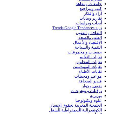
جامعات ومعاهد
كتب ومراجيع
آراء وأفكار
تقارير وبيانات
أبحاث ودراسات
ترند Trends Google Tendances
الثقافة و الفنون
الطب والصحة
الاقتصاد والأعمال
التنمية والسياحة
جمعيات و مجموعات
نقابات التعليم
نقابات المحامين
نقابات المهندسين
نقابات الأطباء
مواعيد ومحطات
فيديو الصحافة
ضيف وحوار
ترقيات و توشيحات
بورتريه
علوم وتكنولوجيا
الجمعية المغربية لحقوق الإنسان
الكونفدرالية الديمقراطية للشغل