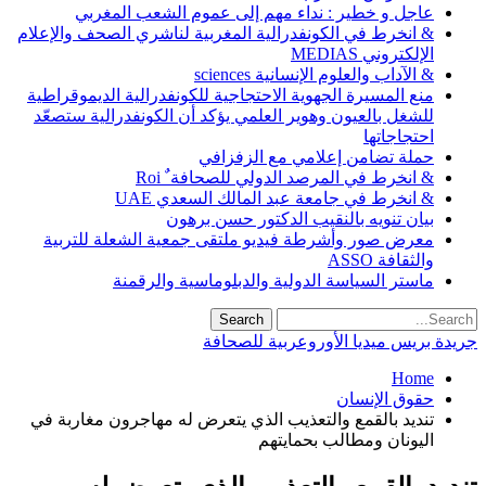
عاجل و خطير : نداء مهم إلى عموم الشعب المغربي
& انخرط في الكونفدرالية المغربية لناشري الصحف والإعلام
الإلكتروني MEDIAS
& الآداب والعلوم الإنسانية sciences
منع المسيرة الجهوية الاحتجاجية للكونفدرالية الديموقراطية
للشغل بالعيون وهوير العلمي يؤكد أن الكونفدرالية ستصعّد
احتجاجاتها
حملة تضامن إعلامي مع الزفزافي
& انخرط في المرصد الدولي للصحافة ٌ Roi
& انخرط في جامعة عبد المالك السعدي UAE
بيان تنويه بالنقيب الدكتور حسن برهون
معرض صور وأشرطة فيديو ملتقى جمعية الشعلة للتربية
والثقافة ASSO
ماستر السياسة الدولية والدبلوماسية والرقمنة
جريدة بريس ميديا الأوروعربية للصحافة
Home
حقوق الإنسان
تنديد بالقمع والتعذيب الذي يتعرض له مهاجرون مغاربة في
اليونان ومطالب بحمايتهم