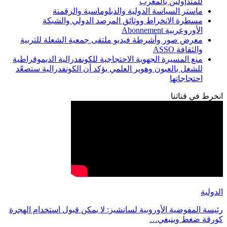
للمتداولين بالمغرب
ماستر السياسة الدولية والدبلوماسية والرقمنة
مسطرة الانخراط ووثائق المرصد الدولي والشبكة
الأوروعربية Abonnement
معرض صور وأشرطة فيديو ملتقى جمعية الشعلة للتربية
والثقافة ASSO
منع المسيرة الجهوية الاحتجاجية للكونفدرالية الديموقراطية
للشغل بالعيون وهوير العلمي يؤكد أن الكونفدرالية ستصعّد
احتجاجاتها
انخرط في قناتنا
الدولية
رئيسة المفوضية الأوروبية لسانشيز: لا يمكن قبول استخدام الهجرة
كورقة ضغط وينبغي…