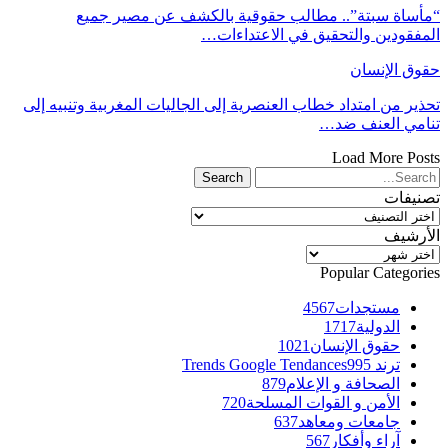
“مأساة سبتة”.. مطالب حقوقية بالكشف عن مصير جميع
المفقودين والتحقيق في الاعتداءات…
حقوق الإنسان
تحذير من امتداد خطاب العنصرية إلى الجاليات المغربية وتنبيه إلى
تنامي العنف ضد…
Load More Posts
تصنيفات
تصنيفات
الأرشيف
الأرشيف
Popular Categories
مستجدات
4567
الدولية
1717
حقوق الإنسان
1021
ترند Trends Google Tendances
995
الصحافة و الإعلام
879
الأمن و القوات المسلحة
720
جامعات ومعاهد
637
آراء وأفكار
567