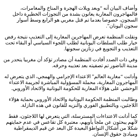
وأضاف البيان أنه “وبعد ويلات الهجرة و المناخ والمغامرات،
فالمهاجرون المغاربة يعانون بشدة من التجوزات الخطيرة داخل
السجون، خصوصا بعدما تم قتل مغربي هو الرابع وسط أسوار
سجون اليونان”.
ونقلت المنظمة تعرض المهاجرين المغاربة إلى التعذيب نتيجة رفض
خيار طلب السلطات اليونانية لطلب اللجوء السياسي أو البقاء تحت
التعذيب و التجويع في زنازين سجونها.
وفي ذات الصدد أفادت المنظمة أن مصادر تؤكد أن مغربيا ينحدر من
مدينة الناضور تم تصفيته بعد تعذيبه وحرقه.
وأدانت “مغاربة العالم” الاعتداء الإجرامي والهمجي، الذي يتعرض له
المهاجرون المغاربة، محملة المسؤولية المباشرة لجريمة الاعتداء
الوحشي على هؤلاء المغاربة للحكومة اليونانية والاتحاد الأوروبي.
وطالبت المنظمة الحكومة اليونانية والاتحاد الأوروبي بحماية هؤلاء
اللاجئين، وبالتطبيق الفوري والنزيه للقانون في هذه النازلة.
كما أدانت الاعتداءات المسترسلة، التي يتعرض لها اللاجئون، فقط
لأنهم يبحثون عن ملجأ يأويهم، معتبرة كل تقاعس في عدم حمايتهم
شكلا من أشكال التواطؤ البعيدة كل البعد عن قيم الديمقراطية
ومبادئ حقوق الإنسان.