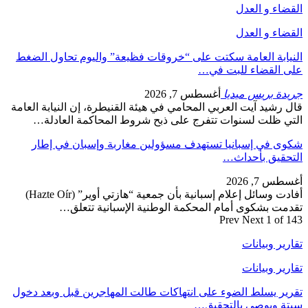
القضاء و العدل
القضاء و العدل
النيابة العامة سكتت على “خروقات فظيعة” واليوم تحاول الضغط
على القضاء للبت في…
جريدة بريس ميديا
أغسطس 7, 2026
قال رشيد آيت العربي المحامي في هيئة القنيطرة، إن النيابة العامة
التي ظلت لسنوات تتفرج على ذبح شروط المحاكمة العادلة…
شكوى في إسبانيا تستهدف مسؤولين مغاربة وإسبان في إطار
التحقيق بأحداث…
أغسطس 7, 2026
أفادت وسائل إعلام إسبانية بأن جمعية “هازتي أوير” (Hazte Oír)
تقدمت بشكوى أمام المحكمة الوطنية الإسبانية تتعلق…
Prev
Next
1 of 143
تقارير وبيانات
تقارير وبيانات
تقرير يسلط الضوء على انتهاكات طالت المهاجرين قبل وبعد دخول
سبتة ويوصي بالتحقيق…