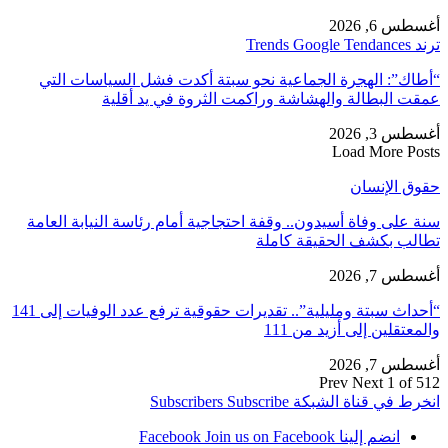
أغسطس 6, 2026
ترند Trends Google Tendances
“أطاك”: الهجرة الجماعية نحو سبتة أكدت فشل السياسات التي
عمقت البطالة والهشاشة وراكمت الثروة في يد أقلية
أغسطس 3, 2026
Load More Posts
حقوق الإنسان
سنة على وفاة أسيدون.. وقفة احتجاجية أمام رئاسة النيابة العامة
تطالب بكشف الحقيقة كاملة
أغسطس 7, 2026
“أحداث سبتة ومليلية”.. تقديرات حقوقية ترفع عدد الوفيات إلى 141
والمعتقلين إلى أزيد من 111
أغسطس 7, 2026
Prev
Next
1 of 512
انخرط في قناة الشبكة
Subscribe
Subscribers
انضم إلينا Facebook
Join us on Facebook