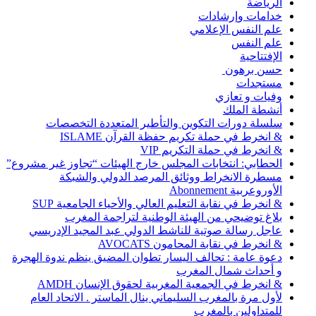
الرياضة
خدامات وإرشادات
علم النفس الإعلامي
علم النفس
الإفتتاحية
حسن برهون
مستجدات
وفيات و تعازي
أنشطة الملك
سلسلة دورات التكوين والتأطير المتعددة التخصصات
& انخرط في حملة تكريم حفظة القرآن ISLAME
& انخرط في حملة التكريم VIP
الحطابي: انتخابات المجلس خارج الهيئات “تجاوز غير مشروع”
مسطرة الانخراط ووثائق المرصد الدولي والشبكة
الأوروعربية Abonnement
& انخرط في نقابة التعليم العالي والأحياء الجامعية SUP
بلاغ توضيحي من الهيئة الوطنية لتراجمة المغرب
عاجل رسالة صوتية للناشط الدولي عبد المجيد الإدريسي
& انخرط في نقابة المحامون AVOCATS
دعوة عامة : تحالف اليسار تطوان المضيق ينظم ندوة الهجرة
و أحداث شمال المغرب
& انخرط في الجمعية المغربية لحقوق الإنسان AMDH
لأول مرة بالمغرب السليماني ينال الماستر . الاتحاد العام
للمتداولين بالمغرب