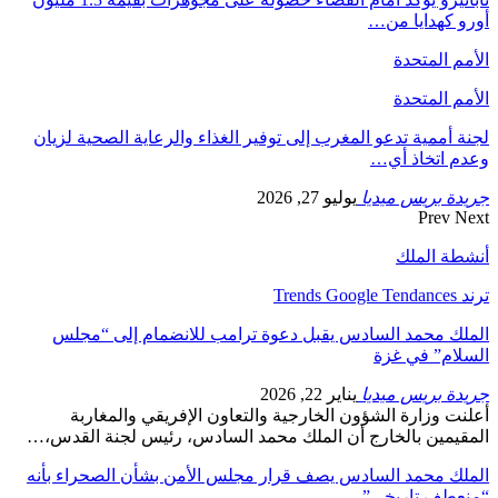
أورو كهدايا من…
الأمم المتحدة
الأمم المتحدة
لجنة أممية تدعو المغرب إلى توفير الغذاء والرعاية الصحية لزيان
وعدم اتخاذ أي…
جريدة بريس ميديا
يوليو 27, 2026
Prev
Next
أنشطة الملك
ترند Trends Google Tendances
الملك محمد السادس يقبل دعوة ترامب للانضمام إلى “مجلس
السلام” في غزة
جريدة بريس ميديا
يناير 22, 2026
أعلنت وزارة الشؤون الخارجية والتعاون الإفريقي والمغاربة
المقيمين بالخارج أن الملك محمد السادس، رئيس لجنة القدس،…
الملك محمد السادس يصف قرار مجلس الأمن بشأن الصحراء بأنه
“منعطف تاريخي”…