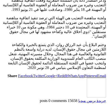
وذكر المصدر ذاته بأن المملكة المغربية وقعت اتفاقية مناهضة
التعذيب وغيره من ضروب المعاملة أو العقوبة القاسية أو اللاإنسانية
أو المهينة في 18 يناير 1986، وصادقت عليها في 21 يونيو 1993.
ولجنة مناهضة التعذيب هي الهيئة التي ترصد تنفيذ اتفاقية مناهضة
التعذيب وغيره من ضروب المعاملة أو العقوبة القاسية أو اللاإنسانية
أو المهينة، المعتمدة في 10 دجنبر 1984، وهي مكونة من 10 خبراء
مستقلين “ذوي أخلاق عالية وكفاءة مشهود لها في مجال حقوق
الإنسان”.
وختم البلاغ بأن عبد الرزاق روان، الذي يتمتع بالخبرة والكفاءة
اللازمتين في مجال حقوق الإنسان، لديه دراية واسعة بالنظم
القانونية والعالمية في هذا المجال. وخلال مسيرته المهنية، شغل
منصب الكاتب العام للمندوبية الوزارية المكلفة بحقوق الإنسان،
وانتخب عضوا في اللجنة المستقلة الدائمة لحقوق الإنسان التابعة
لمنظمة التعاون الإسلامي بنيامي في 28 نونبر 2020.
Share
Facebook
Twitter
Google+
ReddIt
WhatsApp
Pinterest
Email
جريدة بريس ميديا
15658 posts
0 comments