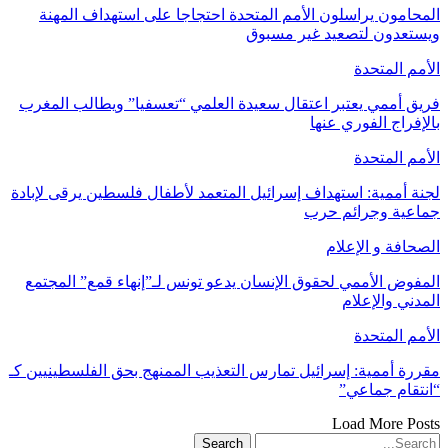
المحامون يراسلون الأمم المتحدة احتجاجا على استهداف المهنة
ويستعدون لتصعيد غير مسبوق
الأمم المتحدة
فريق أممي يعتبر اعتقال سعيدة العلمي “تعسفيا” ويطالب المغرب
بالإفراج الفوري عنها
الأمم المتحدة
لجنة أممية: استهداف إسرائيل المتعمد لأطفال فلسطين يرقى لإبادة
جماعية وجرائم حرب
الصحافة و الإعلام
المفوض الأممي لحقوق الإنسان يدعو تونس لـ”إنهاء قمع” المجتمع
المدني والإعلام
الأمم المتحدة
مقررة أممية: إسرائيل تمارس التعذيب الممنهج بحق الفلسطينيين كـ
“انتقام جماعي”
Load More Posts