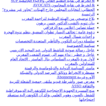
& انخرط في نقابة التعليم العالي والأحياء الجامعية SUP
& انخرط في نقابة المحامون AVOCATS
الحطابي: انتخابات المجلس خارج الهيئات “تجاوز غير مشروع”
الرئيسية
بلاغ توضيحي من الهيئة الوطنية لتراجمة المغرب
بيان تنويه بالنقيب الدكتور حسن برهون
حملة تضامن إعلامي مع الزفزافي
دعوة عامة : تحالف اليسار تطوان المضيق ينظم ندوة الهجرة
و أحداث شمال المغرب
سلسلة دورات التكوين والتأطير المتعددة التخصصات
سياسة الخصوصية
عاجل رسالة صوتية للناشط الدولي عبد المجيد الإدريسي
عاجل و خطير : نداء مهم إلى عموم الشعب المغربي
لأول مرة بالمغرب السليماني ينال الماستر . الاتحاد العام
للمتداولين بالمغرب
ماستر السياسة الدولية والدبلوماسية والرقمنة
مسطرة الانخراط ووثائق المرصد الدولي والشبكة
الأوروعربية Abonnement
معرض صور وأشرطة فيديو ملتقى جمعية الشعلة للتربية
والثقافة ASSO
منع المسيرة الجهوية الاحتجاجية للكونفدرالية الديموقراطية
للشغل بالعيون وهوير العلمي يؤكد أن الكونفدرالية ستصعّد
احتجاجاتها