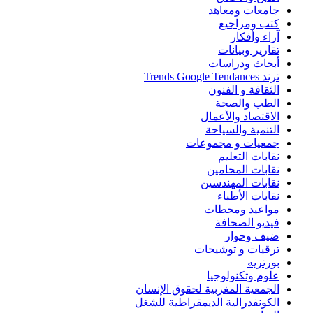
جامعات ومعاهد
كتب ومراجيع
آراء وأفكار
تقارير وبيانات
أبحاث ودراسات
ترند Trends Google Tendances
الثقافة و الفنون
الطب والصحة
الاقتصاد والأعمال
التنمية والسياحة
جمعيات و مجموعات
نقابات التعليم
نقابات المحامين
نقابات المهندسين
نقابات الأطباء
مواعيد ومحطات
فيديو الصحافة
ضيف وحوار
ترقيات و توشيحات
بورتريه
علوم وتكنولوجيا
الجمعية المغربية لحقوق الإنسان
الكونفدرالية الديمقراطية للشغل