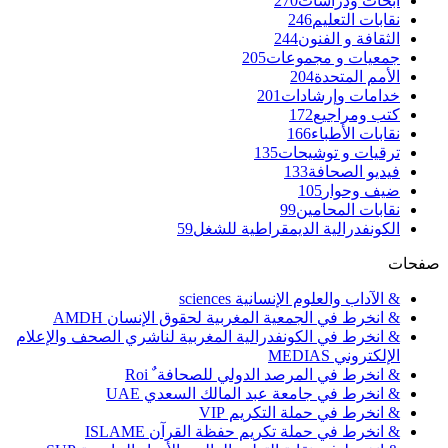
أبحاث ودراسات
270
نقابات التعليم
246
الثقافة و الفنون
244
جمعيات و مجموعات
205
الأمم المتحدة
204
خدامات وإرشادات
201
كتب ومراجيع
172
نقابات الأطباء
166
ترقيات و توشيحات
135
فيديو الصحافة
133
ضيف وحوار
105
نقابات المحامين
99
الكونفدرالية الديمقراطية للشغل
59
صفحات
& الآداب والعلوم الإنسانية sciences
& انخرط في الجمعية المغربية لحقوق الإنسان AMDH
& انخرط في الكونفدرالية المغربية لناشري الصحف والإعلام
الإلكتروني MEDIAS
& انخرط في المرصد الدولي للصحافة ٌ Roi
& انخرط في جامعة عبد المالك السعدي UAE
& انخرط في حملة التكريم VIP
& انخرط في حملة تكريم حفظة القرآن ISLAME