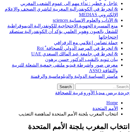
عاجل و خطير : نداء مهم إلى عموم الشعب المغربي
& انخرط في الكونفدرالية المغربية لناشري الصحف والإعلام
الإلكتروني MEDIAS
& الآداب والعلوم الإنسانية sciences
منع المسيرة الجهوية الاحتجاجية للكونفدرالية الديموقراطية
للشغل بالعيون وهوير العلمي يؤكد أن الكونفدرالية ستصعّد
احتجاجاتها
حملة تضامن إعلامي مع الزفزافي
& انخرط في المرصد الدولي للصحافة ٌ Roi
& انخرط في جامعة عبد المالك السعدي UAE
بيان تنويه بالنقيب الدكتور حسن برهون
معرض صور وأشرطة فيديو ملتقى جمعية الشعلة للتربية
والثقافة ASSO
ماستر السياسة الدولية والدبلوماسية والرقمنة
جريدة بريس ميديا الأوروعربية للصحافة
Home
الأمم المتحدة
انتخاب المغرب بلجنة الأمم المتحدة لمناهضة التعذيب
انتخاب المغرب بلجنة الأمم المتحدة