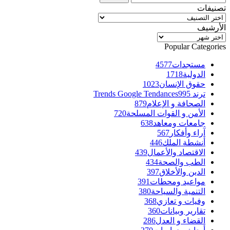
تصنيفات
تصنيفات
الأرشيف
الأرشيف
Popular Categories
مستجدات
4577
الدولية
1718
حقوق الإنسان
1023
ترند Trends Google Tendances
995
الصحافة و الإعلام
879
الأمن و القوات المسلحة
720
جامعات ومعاهد
638
آراء وأفكار
567
أنشطة الملك
446
الاقتصاد والأعمال
439
الطب والصحة
434
الدين والأخلاق
397
مواعيد ومحطات
391
التنمية والسياحة
380
وفيات و تعازي
368
تقارير وبيانات
360
القضاء و العدل
286