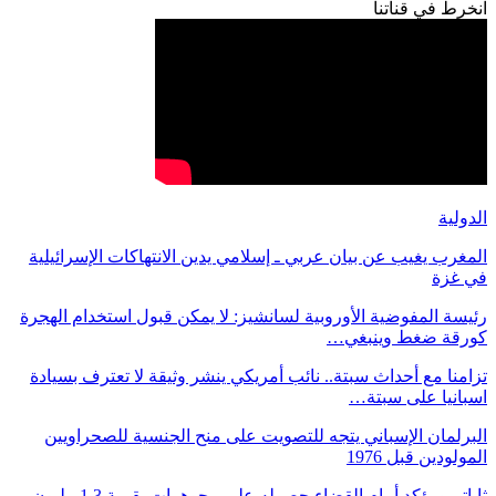
انخرط في قناتنا
الدولية
المغرب يغيب عن بيان عربي ـ إسلامي يدين الانتهاكات الإسرائيلية
في غزة
رئيسة المفوضية الأوروبية لسانشيز: لا يمكن قبول استخدام الهجرة
كورقة ضغط وينبغي…
تزامنا مع أحداث سبتة.. نائب أمريكي ينشر وثيقة لا تعترف بسيادة
اسبانيا على سبتة…
البرلمان الإسباني يتجه للتصويت على منح الجنسية للصحراويين
المولودين قبل 1976
ثاباتيرو يؤكد أمام القضاء حصوله على مجوهرات بقيمة 1.3 مليون