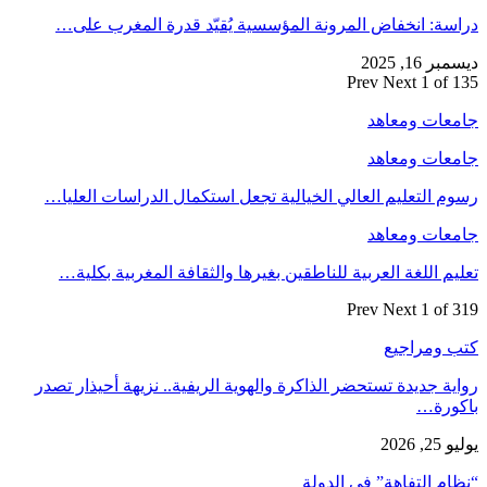
دراسة: انخفاض المرونة المؤسسية يُقيّد قدرة المغرب على…
ديسمبر 16, 2025
Prev
Next
1 of 135
جامعات ومعاهد
جامعات ومعاهد
رسوم التعليم العالي الخيالية تجعل استكمال الدراسات العليا…
جامعات ومعاهد
تعليم اللغة العربية للناطقين بغيرها والثقافة المغربية بكلية…
Prev
Next
1 of 319
كتب ومراجيع
رواية جديدة تستحضر الذاكرة والهوية الريفية.. نزيهة أحيذار تصدر
باكورة…
يوليو 25, 2026
“نظام التفاهة” في الدولة