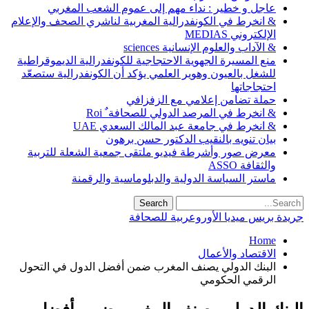
عاجل و خطير : نداء مهم إلى عموم الشعب المغربي
& انخرط في الكونفدرالية المغربية لناشري الصحف والإعلام
الإلكتروني MEDIAS
& الآداب والعلوم الإنسانية sciences
منع المسيرة الجهوية الاحتجاجية للكونفدرالية الديموقراطية
للشغل بالعيون وهوير العلمي يؤكد أن الكونفدرالية ستصعّد
احتجاجاتها
حملة تضامن إعلامي مع الزفزافي
& انخرط في المرصد الدولي للصحافة ٌ Roi
& انخرط في جامعة عبد المالك السعدي UAE
بيان تنويه بالنقيب الدكتور حسن برهون
معرض صور وأشرطة فيديو ملتقى جمعية الشعلة للتربية
والثقافة ASSO
ماستر السياسة الدولية والدبلوماسية والرقمنة
جريدة بريس ميديا الأوروعربية للصحافة
Home
الاقتصاد والأعمال
البنك الدولي يصنف المغرب ضمن أفضل الدول في التحول
الرقمي الحكومي