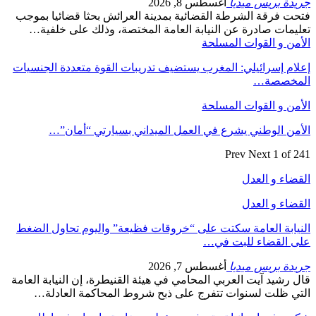
جريدة بريس ميديا
أغسطس 8, 2026
فتحت فرقة الشرطة القضائية بمدينة العرائش بحثا قضائيا بموجب
تعليمات صادرة عن النيابة العامة المختصة، وذلك على خلفية…
الأمن و القوات المسلحة
إعلام إسرائيلي: المغرب يستضيف تدريبات القوة متعددة الجنسيات
المخصصة…
الأمن و القوات المسلحة
الأمن الوطني يشرع في العمل الميداني بسيارتي “أمان”…
Prev
Next
1 of 241
القضاء و العدل
القضاء و العدل
النيابة العامة سكتت على “خروقات فظيعة” واليوم تحاول الضغط
على القضاء للبت في…
جريدة بريس ميديا
أغسطس 7, 2026
قال رشيد آيت العربي المحامي في هيئة القنيطرة، إن النيابة العامة
التي ظلت لسنوات تتفرج على ذبح شروط المحاكمة العادلة…