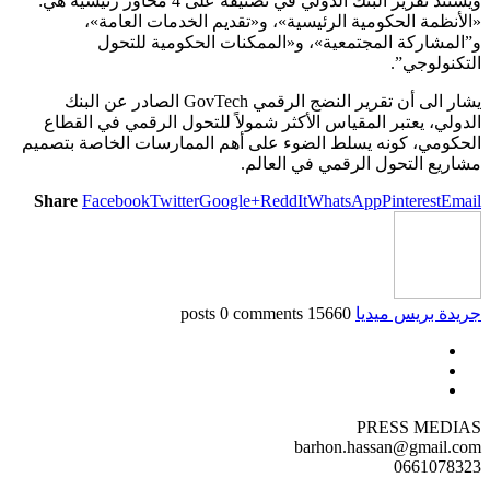
ويستند تقرير البنك الدولي في تصنيفه على 4 محاور رئيسية هي:
«الأنظمة الحكومية الرئيسية»، و«تقديم الخدمات العامة»،
و”المشاركة المجتمعية»، و«الممكنات الحكومية للتحول
التكنولوجي”.
يشار الى أن تقرير النضج الرقمي GovTech الصادر عن البنك
الدولي، يعتبر المقياس الأكثر شمولاً للتحول الرقمي في القطاع
الحكومي، كونه يسلط الضوء على أهم الممارسات الخاصة بتصميم
مشاريع التحول الرقمي في العالم.
Share
Facebook
Twitter
Google+
ReddIt
WhatsApp
Pinterest
Email
جريدة بريس ميديا
15660 posts
0 comments
PRESS MEDIAS
barhon.hassan@gmail.com
0661078323