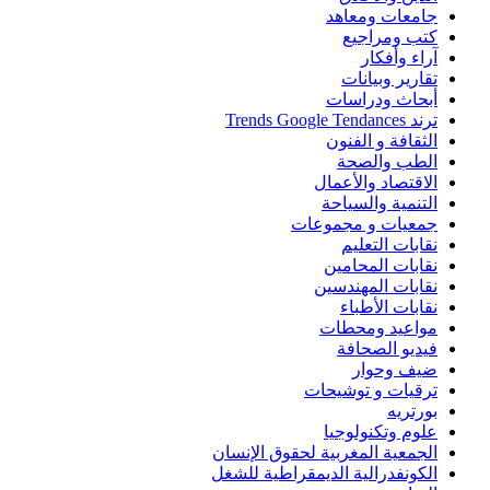
جامعات ومعاهد
كتب ومراجيع
آراء وأفكار
تقارير وبيانات
أبحاث ودراسات
ترند Trends Google Tendances
الثقافة و الفنون
الطب والصحة
الاقتصاد والأعمال
التنمية والسياحة
جمعيات و مجموعات
نقابات التعليم
نقابات المحامين
نقابات المهندسين
نقابات الأطباء
مواعيد ومحطات
فيديو الصحافة
ضيف وحوار
ترقيات و توشيحات
بورتريه
علوم وتكنولوجيا
الجمعية المغربية لحقوق الإنسان
الكونفدرالية الديمقراطية للشغل