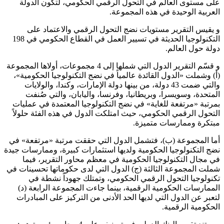
على مستوى العالم في التحول الرقمي الحكومي، لتكون الدولة
العربية الوحيدة في هذه المجموعة.
و يقيس التقرير مستويات نضج التحول الرقمي والاعتماد على
التكنولوجيا الحديثة في تسيير العمل في القطاع الحكومي في 198
دولة حول العالم.
و قسّم التقرير الدول التي شملها إلى 4 مجموعات، أولاها المجموعة
(أ) وشملت «الدول القائدة عالمياً في نضج التكنولوجيا الحكومية»،
والتي ضمت 43 دولة، من بينها دولة الإمارات، وكندا، والولايات
المتحدة، وسويسرا، وبريطانيا، وفرنسا، واليابان، والتي صُنفت
بمرتبة «مرتفعة للغاية» في نضج التكنولوجيا المعتمدة في عمليات
التحول الرقمي الحكومي، حيث امتلكت الدول في هذه الفئة حلولاً
مبتكرة وممارسات متميزة.
أما المجموعة (ب)، فتشمل الدول التي حققت مرتبة «مرتفعة» في
نضج التكنولوجيا الحكومية ولديها استثمارات كبيرة، وممارسات جيدة
في مجال التكنولوجيا الحكومية في معظم محاور التقرير، فيما
شملت المجموعة الثالثة (ج) الدول التي لدى حكوماتها تحسينات في
تكنولوجيا التحول الرقمي الحكومي، وتمتلك جهوداً نشطة في
الممارسات الحكومية الرقمية، بينما جاءت المجموعة الرابعة (د)
لتعبر عن الدول التي لديها الحد الأدنى من التركيز على المبادرات
الحكومية الرقمية.