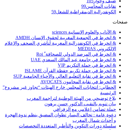
ضيف وحوار
105
نقابات المحامين
99
الكونفدرالية الديمقراطية للشغل
59
صفحات
& الآداب والعلوم الإنسانية sciences
& انخرط في الجمعية المغربية لحقوق الإنسان AMDH
& انخرط في الكونفدرالية المغربية لناشري الصحف والإعلام
الإلكتروني MEDIAS
& انخرط في المرصد الدولي للصحافة ٌ Roi
& انخرط في جامعة عبد المالك السعدي UAE
& انخرط في حملة التكريم VIP
& انخرط في حملة تكريم حفظة القرآن ISLAME
& انخرط في نقابة التعليم العالي والأحياء الجامعية SUP
& انخرط في نقابة المحامون AVOCATS
الحطابي: انتخابات المجلس خارج الهيئات “تجاوز غير مشروع”
الرئيسية
بلاغ توضيحي من الهيئة الوطنية لتراجمة المغرب
بيان تنويه بالنقيب الدكتور حسن برهون
حملة تضامن إعلامي مع الزفزافي
دعوة عامة : تحالف اليسار تطوان المضيق ينظم ندوة الهجرة
و أحداث شمال المغرب
سلسلة دورات التكوين والتأطير المتعددة التخصصات