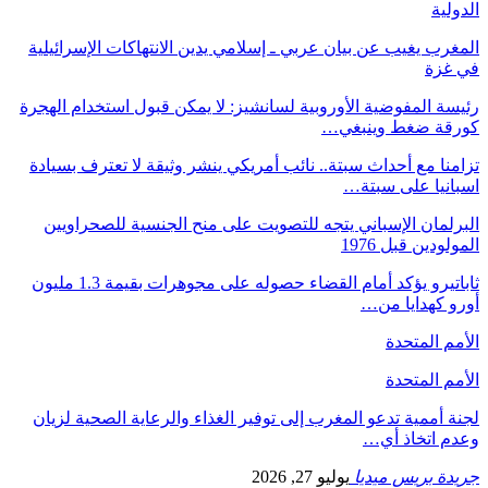
الدولية
المغرب يغيب عن بيان عربي ـ إسلامي يدين الانتهاكات الإسرائيلية
في غزة
رئيسة المفوضية الأوروبية لسانشيز: لا يمكن قبول استخدام الهجرة
كورقة ضغط وينبغي…
تزامنا مع أحداث سبتة.. نائب أمريكي ينشر وثيقة لا تعترف بسيادة
اسبانيا على سبتة…
البرلمان الإسباني يتجه للتصويت على منح الجنسية للصحراويين
المولودين قبل 1976
ثاباتيرو يؤكد أمام القضاء حصوله على مجوهرات بقيمة 1.3 مليون
أورو كهدايا من…
الأمم المتحدة
الأمم المتحدة
لجنة أممية تدعو المغرب إلى توفير الغذاء والرعاية الصحية لزيان
وعدم اتخاذ أي…
جريدة بريس ميديا
يوليو 27, 2026