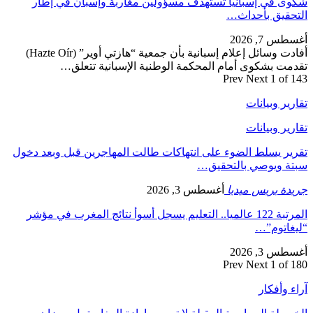
شكوى في إسبانيا تستهدف مسؤولين مغاربة وإسبان في إطار
التحقيق بأحداث…
أغسطس 7, 2026
أفادت وسائل إعلام إسبانية بأن جمعية “هازتي أوير” (Hazte Oír)
تقدمت بشكوى أمام المحكمة الوطنية الإسبانية تتعلق…
Prev
Next
1 of 143
تقارير وبيانات
تقارير وبيانات
تقرير يسلط الضوء على انتهاكات طالت المهاجرين قبل وبعد دخول
سبتة ويوصي بالتحقيق…
جريدة بريس ميديا
أغسطس 3, 2026
المرتبة 122 عالميا.. التعليم يسجل أسوأ نتائج المغرب في مؤشر
“ليغاتوم”…
أغسطس 3, 2026
Prev
Next
1 of 180
آراء وأفكار