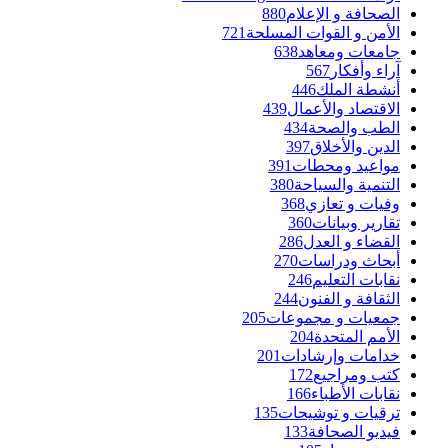
الصحافة و الإعلام
880
الأمن و القوات المسلحة
721
جامعات ومعاهد
638
آراء وأفكار
567
أنشطة الملك
446
الاقتصاد والأعمال
439
الطب والصحة
434
الدين والأخلاق
397
مواعيد ومحطات
391
التنمية والسياحة
380
وفيات و تعازي
368
تقارير وبيانات
360
القضاء و العدل
286
أبحاث ودراسات
270
نقابات التعليم
246
الثقافة و الفنون
244
جمعيات و مجموعات
205
الأمم المتحدة
204
خدامات وإرشادات
201
كتب ومراجيع
172
نقابات الأطباء
166
ترقيات و توشيحات
135
فيديو الصحافة
133