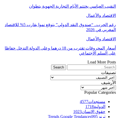
النقيب العباسي يختتم الأيام التجارية الجهوية بتطوان
الاقتصاد والأعمال
رغم الحرب.. “صندوق النقد الدولي” يتوقع نموا يقارب 5% للاقتصاد
المغربي في 2026
الاقتصاد والأعمال
أسعار المحروقات تقترب من 18 درهما وعلى الدولة التدخل حفاظا
على السلم الاجتماعي
Load More Posts
تصنيفات
تصنيفات
الأرشيف
الأرشيف
Popular Categories
مستجدات
4577
الدولية
1718
حقوق الإنسان
1023
ترند Trends Google Tendances
995