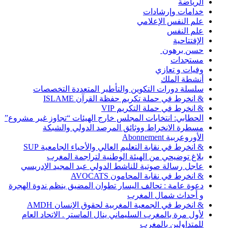
الرياضة
خدامات وإرشادات
علم النفس الإعلامي
علم النفس
الإفتتاحية
حسن برهون
مستجدات
وفيات و تعازي
أنشطة الملك
سلسلة دورات التكوين والتأطير المتعددة التخصصات
& انخرط في حملة تكريم حفظة القرآن ISLAME
& انخرط في حملة التكريم VIP
الحطابي: انتخابات المجلس خارج الهيئات “تجاوز غير مشروع”
مسطرة الانخراط ووثائق المرصد الدولي والشبكة
الأوروعربية Abonnement
& انخرط في نقابة التعليم العالي والأحياء الجامعية SUP
بلاغ توضيحي من الهيئة الوطنية لتراجمة المغرب
عاجل رسالة صوتية للناشط الدولي عبد المجيد الإدريسي
& انخرط في نقابة المحامون AVOCATS
دعوة عامة : تحالف اليسار تطوان المضيق ينظم ندوة الهجرة
و أحداث شمال المغرب
& انخرط في الجمعية المغربية لحقوق الإنسان AMDH
لأول مرة بالمغرب السليماني ينال الماستر . الاتحاد العام
للمتداولين بالمغرب