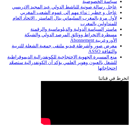
سياسة الخصوصية
عاجل رسالة صوتية للناشط الدولي عبد المجيد الإدريسي
عاجل و خطير : نداء مهم إلى عموم الشعب المغربي
لأول مرة بالمغرب السليماني ينال الماستر . الاتحاد العام
للمتداولين بالمغرب
ماستر السياسة الدولية والدبلوماسية والرقمنة
مسطرة الانخراط ووثائق المرصد الدولي والشبكة
الأوروعربية Abonnement
معرض صور وأشرطة فيديو ملتقى جمعية الشعلة للتربية
والثقافة ASSO
منع المسيرة الجهوية الاحتجاجية للكونفدرالية الديموقراطية
للشغل بالعيون وهوير العلمي يؤكد أن الكونفدرالية ستصعّد
احتجاجاتها
انخرط في قناتنا