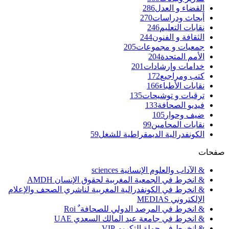
القضاء و العدل
286
أبحاث ودراسات
270
نقابات التعليم
246
الثقافة و الفنون
244
جمعيات و مجموعات
205
الأمم المتحدة
204
خدامات وإرشادات
201
كتب ومراجيع
172
نقابات الأطباء
166
ترقيات و توشيحات
135
فيديو الصحافة
133
ضيف وحوار
105
نقابات المحامين
99
الكونفدرالية الديمقراطية للشغل
59
صفحات
& الآداب والعلوم الإنسانية sciences
& انخرط في الجمعية المغربية لحقوق الإنسان AMDH
& انخرط في الكونفدرالية المغربية لناشري الصحف والإعلام
الإلكتروني MEDIAS
& انخرط في المرصد الدولي للصحافة ٌ Roi
& انخرط في جامعة عبد المالك السعدي UAE
& انخرط في حملة التكريم VIP