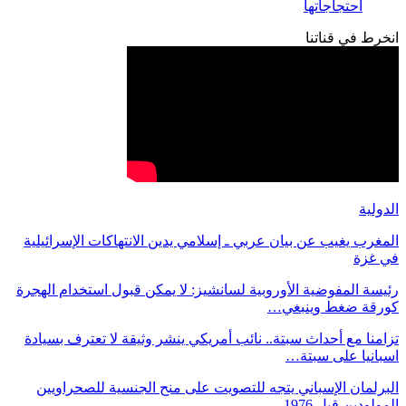
احتجاجاتها
انخرط في قناتنا
الدولية
المغرب يغيب عن بيان عربي ـ إسلامي يدين الانتهاكات الإسرائيلية
في غزة
رئيسة المفوضية الأوروبية لسانشيز: لا يمكن قبول استخدام الهجرة
كورقة ضغط وينبغي…
تزامنا مع أحداث سبتة.. نائب أمريكي ينشر وثيقة لا تعترف بسيادة
اسبانيا على سبتة…
البرلمان الإسباني يتجه للتصويت على منح الجنسية للصحراويين
المولودين قبل 1976