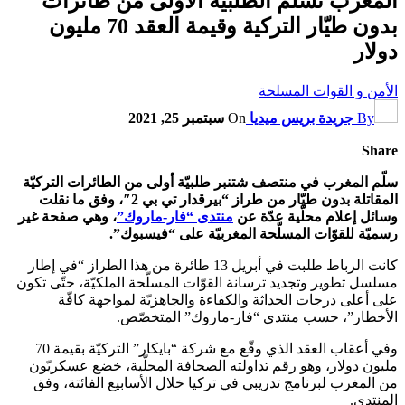
المغرب تسلم الطلبية الأولى من طائرات
بدون طيّار التركية وقيمة العقد 70 مليون
دولار
الأمن و القوات المسلحة
By
جريدة بريس ميديا
On
سبتمبر 25, 2021
Share
سلّم المغرب في منتصف شتنبر طلبيّة أولى من الطائرات التركيّة
المقاتلة بدون طيّار من طراز “بيرقدار تي بي 2″، وفق ما نقلت
وسائل إعلام محلّية عدّة عن
منتدى “فار-ماروك”
، وهي صفحة غير
رسميّة للقوّات المسلّحة المغربيّة على “فيسبوك”.
كانت الرباط طلبت في أبريل 13 طائرة من هذا الطراز “في إطار
مسلسل تطوير وتجديد ترسانة القوّات المسلّحة الملكيّة، حتّى تكون
على أعلى درجات الحداثة والكفاءة والجاهزيّة لمواجهة كافّة
الأخطار”، حسب منتدى “فار-ماروك” المتخصّص.
وفي أعقاب العقد الذي وقّع مع شركة “بايكار” التركيّة بقيمة 70
مليون دولار، وهو رقم تداولته الصحافة المحلّية، خضع عسكريّون
من المغرب لبرنامج تدريبي في تركيا خلال الأسابيع الفائتة، وفق
المنتدى.