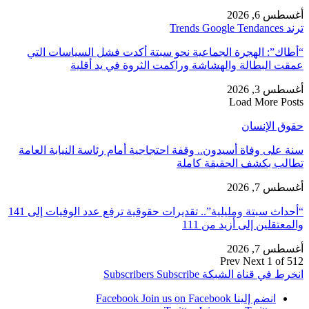
أغسطس 6, 2026
ترند Trends Google Tendances
“أطاك”: الهجرة الجماعية نحو سبتة أكدت فشل السياسات التي
عمقت البطالة والهشاشة وراكمت الثروة في يد أقلية
أغسطس 3, 2026
Load More Posts
حقوق الإنسان
سنة على وفاة أسيدون.. وقفة احتجاجية أمام رئاسة النيابة العامة
تطالب بكشف الحقيقة كاملة
أغسطس 7, 2026
“أحداث سبتة ومليلية”.. تقديرات حقوقية ترفع عدد الوفيات إلى 141
والمعتقلين إلى أزيد من 111
أغسطس 7, 2026
Prev
Next
1 of 512
انخرط في قناة الشبكة
Subscribe
Subscribers
انضم إلينا Facebook
Join us on Facebook