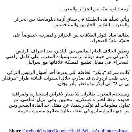
أزمة دبلوماسيّة بين الجزائر والمغرب
ويأتي تسلّم هذه الطلبيّة في سياق أزمة دبلوماسيّة بين الجزائر
والمغرب، القوّتين الجارتين والمتنافستين.
لطالما ساد التوتّر العلاقات بين الجزائر والمغرب، خصوصاً على
خلفيّة ملفّ الصحراء.
وتعمّق الخلاف العام الماضي بين البلدين، بعد اعتراف الرئيس
الأميركي في حينه دونالد ترامب بسيادة المغرب على كامل أراضي
الصحراء، في مقابل تطبيع المملكة علاقاتها مع إسرائيل.
كانت شركة “بايكر” الخاصّة التي يديرها أحد أصهار الرئيس التركي
رجب طيب اردوغان قد صدّرت خلال السنوات الفائتة طراز “بيرقدار
تي بي 2” إلى أوكرانيا وقطر وأذربيجان.
ويستخدم المغرب طائرات بلا طيار لأغراض استخبارية ولمراقبة
حدوده، وفقا لخبراء عسكريين محليين. وفي أبريل الماضي، تم
تداول معلومات لم تؤكَد رسميا، عن مقتل أحد القادة الصحراويين
من جبهة البوليساريو في أعقاب غارة بطائرة مسيرة مغربية.
Share
Facebook
Twitter
Google+
ReddIt
WhatsApp
Pinterest
Email