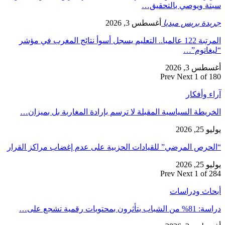
سبتة ويوصي بالتحقيق…
جريدة بريس ميديا
أغسطس 3, 2026
المرتبة 122 عالميا.. التعليم يسجل أسوأ نتائج المغرب في مؤشر
“ليغاتوم”…
أغسطس 3, 2026
Prev
Next
1 of 180
آراء وأفكار
الخريطة السياسية المقبلة لا ترسم بإرادة المغاربة بل بميزان…
يوليو 25, 2026
“الحرص المرضي” للقيادات الحزبية على عدم إغضاب مراكز القرار
يوليو 25, 2026
Prev
Next
1 of 284
أبحاث ودراسات
دراسة: 81% من الشباب يتأثرون بمحتويات رقمية تشجع على…