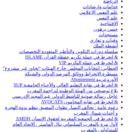
الرياضة
خدامات وإرشادات
علم النفس الإعلامي
علم النفس
الإفتتاحية
حسن برهون
مستجدات
وفيات و تعازي
أنشطة الملك
سلسلة دورات التكوين والتأطير المتعددة التخصصات
& انخرط في حملة تكريم حفظة القرآن ISLAME
& انخرط في حملة التكريم VIP
الحطابي: انتخابات المجلس خارج الهيئات “تجاوز غير مشروع”
مسطرة الانخراط ووثائق المرصد الدولي والشبكة
الأوروعربية Abonnement
& انخرط في نقابة التعليم العالي والأحياء الجامعية SUP
بلاغ توضيحي من الهيئة الوطنية لتراجمة المغرب
عاجل رسالة صوتية للناشط الدولي عبد المجيد الإدريسي
& انخرط في نقابة المحامون AVOCATS
دعوة عامة : تحالف اليسار تطوان المضيق ينظم ندوة الهجرة
و أحداث شمال المغرب
& انخرط في الجمعية المغربية لحقوق الإنسان AMDH
لأول مرة بالمغرب السليماني ينال الماستر . الاتحاد العام
للمتداولين بالمغرب