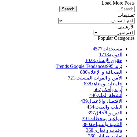
Load More Posts
تصنيفات
تصنيفات
الأرشيف
الأرشيف
Popular Categories
مستجدات
4577
الدولية
1718
حقوق الإنسان
1023
ترند Trends Google Tendances
995
الصحافة و الإعلام
880
الأمن و القوات المسلحة
721
جامعات ومعاهد
638
آراء وأفكار
567
أنشطة الملك
446
الاقتصاد والأعمال
439
الطب والصحة
434
الدين والأخلاق
397
مواعيد ومحطات
391
التنمية والسياحة
380
وفيات و تعازي
368
تقارير وبيانات
360