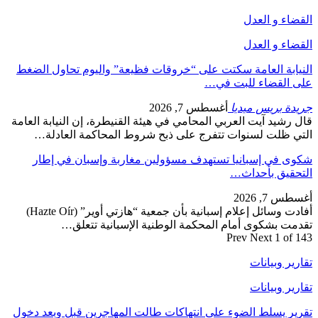
القضاء و العدل
القضاء و العدل
النيابة العامة سكتت على “خروقات فظيعة” واليوم تحاول الضغط
على القضاء للبت في…
جريدة بريس ميديا
أغسطس 7, 2026
قال رشيد آيت العربي المحامي في هيئة القنيطرة، إن النيابة العامة
التي ظلت لسنوات تتفرج على ذبح شروط المحاكمة العادلة…
شكوى في إسبانيا تستهدف مسؤولين مغاربة وإسبان في إطار
التحقيق بأحداث…
أغسطس 7, 2026
أفادت وسائل إعلام إسبانية بأن جمعية “هازتي أوير” (Hazte Oír)
تقدمت بشكوى أمام المحكمة الوطنية الإسبانية تتعلق…
Prev
Next
1 of 143
تقارير وبيانات
تقارير وبيانات
تقرير يسلط الضوء على انتهاكات طالت المهاجرين قبل وبعد دخول