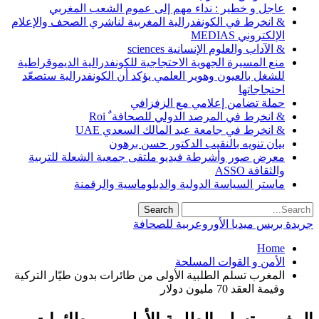
عاجل و خطير : نداء مهم إلى عموم الشعب المغربي
& انخرط في الكونفدرالية المغربية لناشري الصحف والإعلام
الإلكتروني MEDIAS
& الآداب والعلوم الإنسانية sciences
منع المسيرة الجهوية الاحتجاجية للكونفدرالية الديموقراطية
للشغل بالعيون وهوير العلمي يؤكد أن الكونفدرالية ستصعّد
احتجاجاتها
حملة تضامن إعلامي مع الزفزافي
& انخرط في المرصد الدولي للصحافة ٌ Roi
& انخرط في جامعة عبد المالك السعدي UAE
بيان تنويه بالنقيب الدكتور حسن برهون
معرض صور وأشرطة فيديو ملتقى جمعية الشعلة للتربية
والثقافة ASSO
ماستر السياسة الدولية والدبلوماسية والرقمنة
جريدة بريس ميديا الأوروعربية للصحافة
Home
الأمن و القوات المسلحة
المغرب تسلم الطلبية الأولى من طائرات بدون طيّار التركية
وقيمة العقد 70 مليون دولار