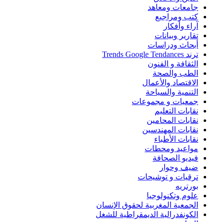
جامعات ومعاهد
كتب ومراجيع
آراء وأفكار
تقارير وبيانات
أبحاث ودراسات
ترند Trends Google Tendances
الثقافة و الفنون
الطب والصحة
الاقتصاد والأعمال
التنمية والسياحة
جمعيات و مجموعات
نقابات التعليم
نقابات المحامين
نقابات المهندسين
نقابات الأطباء
مواعيد ومحطات
فيديو الصحافة
ضيف وحوار
ترقيات و توشيحات
بورتريه
علوم وتكنولوجيا
الجمعية المغربية لحقوق الإنسان
الكونفدرالية الديمقراطية للشغل