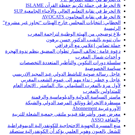
& انخرط في حملة تكريم حفظة القرآن ISLAME
& انخرط في نقابة التعليم العالي والأحياء الجامعية SUP
& انخرط في نقابة المحامون AVOCATS
الحطابي: انتخابات المجلس خارج الهيئات “تجاوز غير مشروع”
الرئيسية
بلاغ توضيحي من الهيئة الوطنية لتراجمة المغرب
بيان تنويه بالنقيب الدكتور حسن برهون
حملة تضامن إعلامي مع الزفزافي
دعوة عامة : تحالف اليسار تطوان المضيق ينظم ندوة الهجرة
و أحداث شمال المغرب
سلسلة دورات التكوين والتأطير المتعددة التخصصات
سياسة الخصوصية
عاجل رسالة صوتية للناشط الدولي عبد المجيد الإدريسي
عاجل و خطير : نداء مهم إلى عموم الشعب المغربي
لأول مرة بالمغرب السليماني ينال الماستر . الاتحاد العام
للمتداولين بالمغرب
ماستر السياسة الدولية والدبلوماسية والرقمنة
مسطرة الانخراط ووثائق المرصد الدولي والشبكة
الأوروعربية Abonnement
معرض صور وأشرطة فيديو ملتقى جمعية الشعلة للتربية
والثقافة ASSO
منع المسيرة الجهوية الاحتجاجية للكونفدرالية الديموقراطية
للشغل بالعيون وهوير العلمي يؤكد أن الكونفدرالية ستصعّد